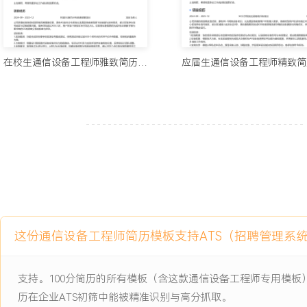
6.工具开发：为解决批量配置效率低的问题，学习并使用Python脚
登录设备并执行基础配置检查与修改的脚本，通过测试后部署到维护
说明，并对团队成员进行简单培训；该脚本应用于XXX台设备的基础
工操作时间减少约XXX%。
在校生通信设备工程师雅致简历模板
工作业绩：
1.独立维护XXX个基站站点，年度设备完好率保持在XXX%以上，客户
分。
2.完成XXX个网络扩容与改造项目的方案设计，方案一次性通过率达X
交付。
3.累计处理各类设备故障XXX起，重大故障恢复及时率达到XXX%，
次。
4.主导完成XXX个新建站点的安装与开通任务，项目验收合格率XXX
5.编写及更新技术文档XXX份，文档查阅次数累计超过XXX次，有
这份通信设备工程师简历模板支持ATS（招聘管理系
6.开发并推广X个实用运维脚本，将特定场景下的操作效率提升约XXX
主动离职，希望有更多的工作挑战和涨薪机会。
支持。100分简历的所有模板（含这款通信设备工程师专用模
历在企业ATS初筛中能被精准识别与高分抓取。