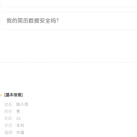
与下倾角，并反馈调整后的实时测试数据。
项目业绩：
我的简历数据安全吗？
1.负责的XX个站点全部按时完成硬件安装与软件开通，一次验收通过率
2.项目区域内5G网络覆盖率提升至XXX%，重点场景下行平均速率提
下降XXX%。
3.通过精细化的现场施工与数据配置，保障了升级期间现网4G业务的
4.项目获得客户颁发的优质交付奖，个人被评为项目组季度优秀工程
教育背景
2020-09
-
2024-07
南京邮电大学
GPA X.XX/4.0（专业前XX%），主修移动通信原理、光纤通信、
[基本信息]
熟练掌握CAD制图与Visio网络拓扑绘制。完成校园网规划课程设计
姓名：
陈小湾
入点布局设计与信号仿真，使用华为eNSP完成小型企业网络搭建与
性别：
男
年龄：
26
学历：
本科
自我评价
婚姻：
未婚