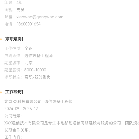
年限：
4年
工作背景：拥有近X年通信设备一线工程与维护经验，熟悉从设备安
面貌：
党员
巡检、故障处理的完整流程，累计独立维护站点XXX个，处理故障X
邮箱：
xiaowan@gangwan.com
备扎实的设备动手能力与现场问题解决能力，能熟练使用各类仪表进
电话：
18600001654
写自动化脚本将重复性工作效率提升XXX%。项目贡献：作为核心成员
设项目，在方案落地、现场实施与后期优化环节均能独立担当，保障
[求职意向]
XXX%。个人特质：责任心强，工作细致，具备良好的文档习惯与团
工作性质：
全职
频繁的现场作业与出差工作节奏，持续学习新技术以适应网络演进。
应聘职位：
通信设备工程师
期望城市：
北京
培训经历
期望薪资：
8000-10000
求职状态：
离职-随时到岗
2024-09
-
2025-12
岗湾培训中心
HCIP-
[工作经历]
北京XX科技有限公司 | 通信设备工程师
系统学习了大规模IP网络规划与故障排除知识，将网络路由与交换理
2024-09 - 2025-12
在负责的城域网接入设备维护中，运用所学精准定位并解决了多起由
公司背景：
发的业务中断问题，将类似问题的平均排查时间缩短了约XXX%。输出的故障
XXX通信技术有限公司是专注本地移动通信网络建设与服务的公司，团队规
被团队采纳为标准作业程序的一部分。
长期合作关系。
工作内容：