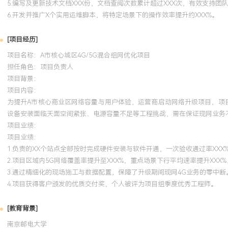
5.编写及更新技术文档XXX份，文档查阅次数累计超过XXX次，有效支持团
6.开发并推广X个实用运维脚本，将特定场景下的操作效率提升约XXX%。
[项目经历]
项目名称：A市核心城区4G/5G混合组网优化项目
担任角色：
项目负责人
项目背景：
项目内容：
为提升A市核心商业区网络容量与用户体验，运营商启动网络升级项目，项目
设备安装面临天面空间紧张、电源容量不足等工程挑战，需在保证现网业务
项目业绩：
项目业绩：
1.负责的XX个站点全部按时完成硬件安装与软件开通，一次验收通过率XXX
2.项目区域内5G网络覆盖率提升至XXX%，重点场景下行平均速率提升XXX%
3.通过精细化的现场施工与数据配置，保障了升级期间现网4G业务的零中断
4.项目获得客户颁发的优质交付奖，个人被评为项目组季度优秀工程师。
[教育背景]
南京邮电大学