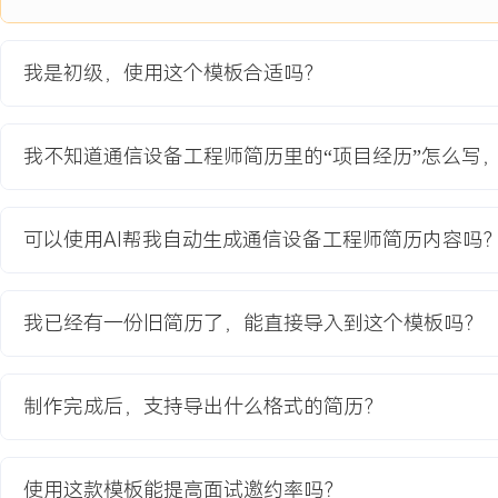
项目经历
2024-09
-
2025-12
A市核心城区4G/5G混合组网
我是初级，使用这个模板合适吗？
优化项目
为提升A市核心商业区网络容量与用户体验，运营商启动网络升级项
我不知道通信设备工程师简历里的“项目经历”怎么写
XXX个4G站点中新增5G设备，实现热点区域4G/5G协同覆盖。原
用户接入困难、下载速率低等问题，新设备安装面临天面空间紧张、
挑战，需在保证现网业务不受影响的前提下完成平滑升级。
可以使用AI帮我自动生成通信设备工程师简历内容吗
项目职责：
1.现场勘查：负责项目区域内XX个目标站点的详细勘查，记录机房
路由及天面资源现状，拍摄关键位置照片，识别出X处电源需改造、
我已经有一份旧简历了，能直接导入到这个模板吗？
瓶颈点。
2.方案实施：依据总体设计，完成负责站点的新设备安装、线缆布放
电改造施工，严格按照操作规范进行设备加电与单板状态检查。
制作完成后，支持导出什么格式的简历？
3.数据配置：根据规划参数，在现场通过笔记本对新增的5G设备进
配置与邻区关系添加，并执行单站功能验证测试。
4.优化支持：在集群优化阶段，配合网优工程师进行现场测试，根据
使用这款模板能提高面试邀约率吗？