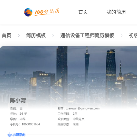
首页
我的简历
首页
简历模板
通信设备工程师简历模板
初级
返回样式图
正在查看初级通信设备工程师高端简历模板文字版
陈小湾
性别: 男
年龄: 26
学历: 本科
婚姻状态: 未婚
工作年限: 4年
政治面貌: 党
邮箱: xiaowan@gangwan.com
电话号码: 18600001654
求职意向