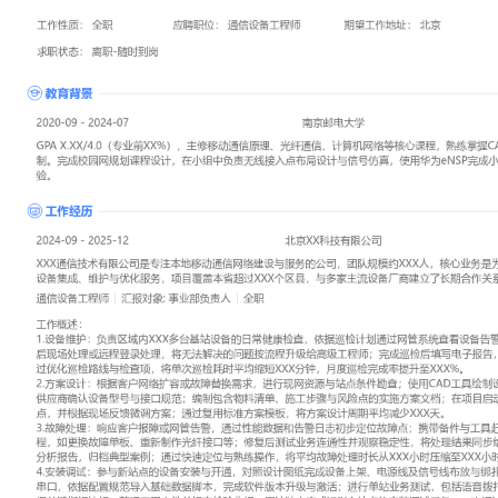
工作性质: 全职
应聘职位: 通信设备工程师
期望工作地址: 北京
期望薪资:
求职状态: 离职-随时到岗
工作经历
2024-09
-
2025-12
北京XX科技有限公司
XXX通信技术有限公司是专注本地移动通信网络建设与服务的公司，
核心业务是为运营商及政企客户提供通信设备集成、维护与优化服务
XXX个区县，与多家主流设备厂商建立了长期合作关系。
通信设备工程师
汇报对象：部门总监
工作概述：
1.设备维护：负责区域内XXX多台基站设备的日常健康检查，依据巡
查看设备告警与性能指标；识别异常参数后现场处理或远程登录处理
按流程升级给高级工程师；完成巡检后填写电子报告，跟踪处理进度
巡检路线与检查项，将单次巡检耗时平均缩短XXX分钟，月度巡检完成