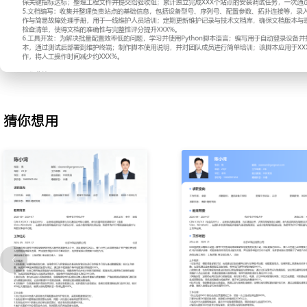
2.方案设计：根据客户网络扩容或故障替换需求，进行现网资源与站
CAD工具绘制设备布局与走线草图，与产品供应商确认设备型号与接
料清单、施工步骤与风险点的实施方案文档；在项目启动会上向施工
根据现场反馈微调方案；通过复用标准方案模板，将方案设计周期平均
3.故障处理：响应客户报障或网管告警，通过性能数据和告警日志初
备件与工具赶赴现场，执行故障排查流程，如更换故障单板、重新制
后测试业务连通性并观察稳定性，将处理结果同步给客户与网管中心
猜你想用
告，归档典型案例；通过快速定位与熟练操作，将平均故障处理时长从
XXX小时。
4.安装调试：参与新站点的设备安装与开通，对照设计图纸完成设备
线布放与绑扎；使用笔记本电脑连接设备串口，依据配置规范导入基
件版本升级与激活；进行单站业务测试，包括语音拨打、数据业务速
指标达标；整理工程文件并提交给验收组；累计独立完成XXX个站点
次通过率达XXX%。
5.文档编写：收集并整理负责站点的基础信息，包括设备型号、序列
连接等，录入资产管理系统；编写设备操作与简易故障处理手册，用
训；定期更新维护记录与技术文档库，确保文档版本与现网一致；通
清单，使得文档的准确性与完整性评分提升XXX%。