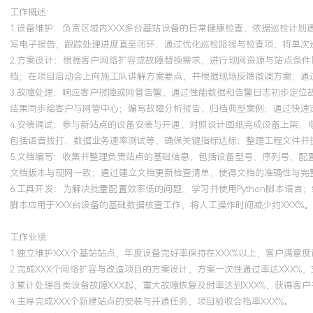
工作概述：
1.设备维护：负责区域内XXX多台基站设备的日常健康检查，依据巡检计
写电子报告，跟踪处理进度直至闭环；通过优化巡检路线与检查项，将单次巡
2.方案设计：根据客户网络扩容或故障替换需求，进行现网资源与站点条
档；在项目启动会上向施工队讲解方案要点，并根据现场反馈微调方案；通过
3.故障处理：响应客户报障或网管告警，通过性能数据和告警日志初步定
结果同步给客户与网管中心；编写故障分析报告，归档典型案例；通过快速定
4.安装调试：参与新站点的设备安装与开通，对照设计图纸完成设备上架
包括语音拨打、数据业务速率测试等，确保关键指标达标；整理工程文件并提
5.文档编写：收集并整理负责站点的基础信息，包括设备型号、序列号、
文档版本与现网一致；通过建立文档更新检查清单，使得文档的准确性与完整
6.工具开发：为解决批量配置效率低的问题，学习并使用Python脚本
脚本应用于XXX台设备的基础数据核查工作，将人工操作时间减少约XXX%。
工作业绩：
1.独立维护XXX个基站站点，年度设备完好率保持在XXX%以上，客户满意度
2.完成XXX个网络扩容与改造项目的方案设计，方案一次性通过率达XXX%
3.累计处理各类设备故障XXX起，重大故障恢复及时率达到XXX%，获得客
4.主导完成XXX个新建站点的安装与开通任务，项目验收合格率XXX%。