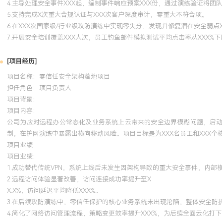
4.主导处理安全事件XXX起，编制事件响应预案XXX份，通过演练验证将团队
5.支持完成X次重大合规认证与XXX次客户深度审计，零重大不符合项。
6.在XXX次国家级/行业级攻防演练中实现零失分，发现并修复潜在安全弱点X
7.开展安全培训覆盖XXX人次，员工钓鱼邮件模拟测试平均点击率从XXX%下
[项目经历]
项目名称：零信任安全架构落地项目
担任角色：
项目负责人
项目背景：
项目内容：
公司为应对远程办公常态化及业务系统上云带来的安全边界模糊问题，启动零
制，在护网演练中暴露出横向移动风险。项目目标是为XXX名员工和XXX
项目业绩：
项目业绩：
1.成功替代传统VPN，系统上线后未发生因架构导致的重大安全事件，内部横
2.远程访问体验显著改善，访问连接成功率提升至X
X.X%，访问延迟平均降低XXX%。
3.在后续攻防演练中，零信任保护的核心业务系统未出现沦陷，整体安全防护
4.简化了网络访问管理流程，策略变更效率提升XXX%，为后续全面云化打