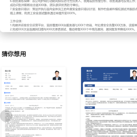
2.漏洞全生命周期管理：主导内部漏洞扫描与外部渗透测试的协调工
先级标准(SL
A)；跟踪开发与运维团队的修复进度，通过定期通报与闭环验证，将
周期缩短XXX%。
3.边界安全防护：管理公司下一代防火墙、WAF、IPS等边界安全设
调整访问控制规则(AC
L)；针对DDoS攻击设计并演练防护预案，通过流量清洗与黑洞路由
猜你想用
超过XXX Gbps的攻击流量。
4.安全事件响应：作为安全事件应急响应小组核心成员，牵头处理多
件未遂事件；完善事件响应预案(Playboo
k)，组织季度红蓝对抗演练，将事件从发现到初步遏制的平均时间降低
5.合规与审计支持：主导公司ISO 27001及网络安全等级保护(等保
准备并整理各类证据材料；协助应对客户的安全审计，针对审计发现
司连续X年通过认证。
6.攻防演练保障：在公司护网行动期间担任防守方负责人，统筹监控
与反制工作；优化蜜罐部署与告警规则，成功识别并阻断攻击链XXX
守单位。
7.安全意识培训：策划并执行面向全体员工的年度安全意识培训计划