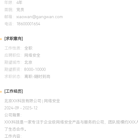
年限：
4年
自我评价
面貌：
党员
邮箱：
xiaowan@gangwan.com
专业背景：拥有超过10年的一线运维与网络安全纵深防护经验，历
电话：
18600001654
动安全防御体系建设的完整周期，深度参与百人规模科技公司的安全
到优的过程。体系化建设：擅长构建贴合业务需求的实战化安全运营
[求职意向]
平台建设与零信任架构落地，将威胁平均处置时间降低XXX%，有效
工作性质：
全职
险。应急响应：具备敏锐的安全事件洞察力与清晰的处置逻辑，作为
应聘职位：
网络安全
件XXX余起，通过完善预案与演练将应急响应效率提升XXX%，保障
期望城市：
北京
与审计：精通等级保护、ISO27001等国内外主流安全标准，成功主
期望薪资：
8000-10000
数十次客户审计，为公司业务合规准入提供坚实支撑。个人特质：秉
求职状态：
离职-随时到岗
础，安全是运维的保障理念，沟通协调能力强，能在资源有限条件下
并持续通过培训提升团队整体安全水位。
[工作经历]
北京XX科技有限公司 | 网络安全
培训经历
2024-09 - 2025-12
公司背景：
2024-09
-
2025-12
岗湾培训中心
XXX科技是一家专注于企业级网络安全产品与服务的公司，团队规模约XX
了生态合作。
持有信息系统安全专业认证，系统化构建了网络安全知识体系。将安
工作内容：