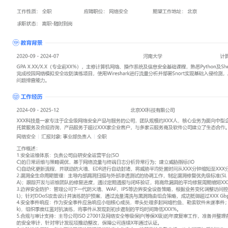
工作性质: 全职
应聘职位: 网络安全
期望工作地址: 北京
期望薪资: 8000
求职状态: 离职-随时到岗
工作经历
2024-09
-
2025-12
北京XX科技有限公司
XXX科技是一家专注于企业级网络安全产品与服务的公司，团队规模
为面向中型企业的威胁检测与响应、安全托管服务及合规咨询，产品服
业客户，与多家云服务商及软件公司建立了生态合作。
网络安全
汇报对象：部门总监
工作概述：
1.安全运维体系：负责公司自研安全运营平台(SO
C)的日常运维与策略调优，基于网络流量与终端日志分析异常行为；建
C)自动化更新流程，并联动防火墙、EDR进行自动封堵，将威胁平均
缩短至XXX分钟。