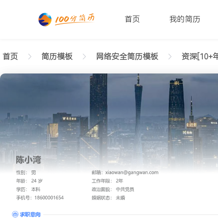
首页
我的简历
首页
简历模板
网络安全简历模板
资深[10+年
返回样式图
正在查看资深网络安全高端简历模板文字版
陈小湾
性别: 男
年龄: 26
学历: 本科
婚姻状态: 未婚
工作年限: 4年
政治面貌: 党
邮箱: xiaowan@gangwan.com
电话号码: 18600001654
求职意向