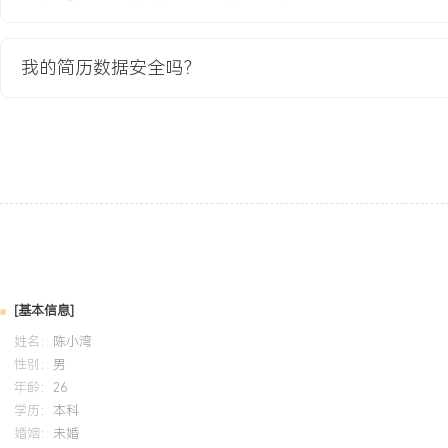
项目业绩：
1.成功替代传统VPN，系统上线后未发生因架构导致的重大安全事件
我的简历数据安全吗？
降低XXX%。
2.远程访问体验显著改善，访问连接成功率提升至X
X.X%，访问延迟平均降低XXX%。
3.在后续攻防演练中，零信任保护的核心业务系统未出现沦陷，整体
XXX%。
4.简化了网络访问管理流程，策略变更效率提升XXX%，为后续全面
教育背景
2020-09
-
2024-07
河南大学
[基本信息]
GPA X.XX/X.X（专业前XX%），主修计算机网络、操作系统及信
姓名：
陈小湾
Python及Shell脚本编写。课程设计主导完成校园网络模拟安全攻防
性别：
男
Wireshark进行流量分析并部署Snort实现基础入侵检测，具备扎
年龄：
26
排查能力。
学历：
本科
婚姻：
未婚