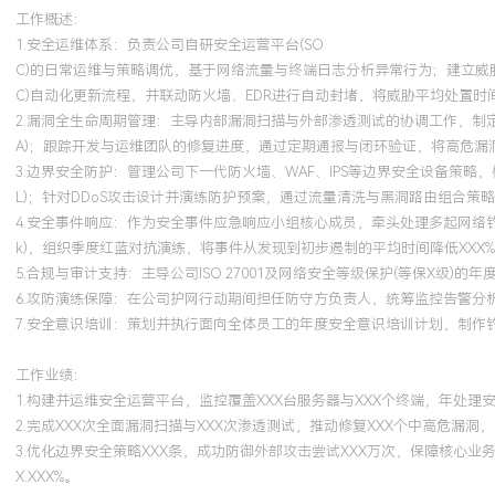
安全等知识域核心方法论应用于公司安全治理实践，参与制定公司级
工作概述：
度，并推动其在XXX个业务部门中的执行与落地，为安全工作的体系
1.安全运维体系：负责公司自研安全运营平台(SO
论框架与最佳实践指引。
C)的日常运维与策略调优，基于网络流量与终端日志分析异常行为；建立威胁
C)自动化更新流程，并联动防火墙、EDR进行自动封堵，将威胁平均处置时间
2.漏洞全生命周期管理：主导内部漏洞扫描与外部渗透测试的协调工作，制定
A)；跟踪开发与运维团队的修复进度，通过定期通报与闭环验证，将高危漏洞
3.边界安全防护：管理公司下一代防火墙、WAF、IPS等边界安全设备策略
L)；针对DDoS攻击设计并演练防护预案，通过流量清洗与黑洞路由组合策略，
4.安全事件响应：作为安全事件应急响应小组核心成员，牵头处理多起网络钓鱼
k)，组织季度红蓝对抗演练，将事件从发现到初步遏制的平均时间降低XXX
5.合规与审计支持：主导公司ISO 27001及网络安全等级保护(等保X
6.攻防演练保障：在公司护网行动期间担任防守方负责人，统筹监控告警分
7.安全意识培训：策划并执行面向全体员工的年度安全意识培训计划，制作
工作业绩：
1.构建并运维安全运营平台，监控覆盖XXX台服务器与XXX个终端，年处理安
2.完成XXX次全面漏洞扫描与XXX次渗透测试，推动修复XXX个中高危漏洞，
3.优化边界安全策略XXX条，成功防御外部攻击尝试XXX万次，保障核心业
X.XXX%。