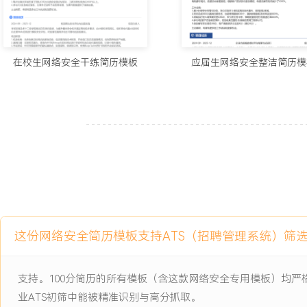
测试并跟踪点击率；通过季度安全通告与线上课程，将员工安全测试
XXX%。
工作业绩：
在校生网络安全干练简历模板
应届生网络安全整洁简历模
1.构建并运维安全运营平台，监控覆盖XXX台服务器与XXX个终端，
万条，误报率降低XXX%。
2.完成XXX次全面漏洞扫描与XXX次渗透测试，推动修复XXX个中
降低XXX%。
3.优化边界安全策略XXX条，成功防御外部攻击尝试XXX万次，保
达X
X.XXX%。
4.主导处理安全事件XXX起，编制事件响应预案XXX份，通过演练
率提升XXX%。
5.支持完成X次重大合规认证与XXX次客户深度审计，零重大不符合
这份网络安全简历模板支持ATS（招聘管理系统）筛
6.在XXX次国家级/行业级攻防演练中实现零失分，发现并修复潜在安
7.开展安全培训覆盖XXX人次，员工钓鱼邮件模拟测试平均点击率从XX
支持。100分简历的所有模板（含这款网络安全专用模板）均
主动离职，希望有更多的工作挑战和涨薪机会。
业ATS初筛中能被精准识别与高分抓取。