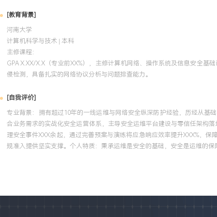
[教育背景]
河南大学
计算机科学与技术 | 本科
主修课程：
GPA X.XX/X.X（专业前XX%），主修计算机网络、操作系统及信息安全基础
侵检测，具备扎实的网络协议分析与问题排查能力。
[自我评价]
专业背景：拥有超过10年的一线运维与网络安全纵深防护经验，历经从基
合业务需求的实战化安全运营体系，主导安全运维平台建设与零信任架构落
理安全事件XXX余起，通过完善预案与演练将应急响应效率提升XXX%，保
规准入提供坚实支撑。个人特质：秉承运维是安全的基础，安全是运维的保