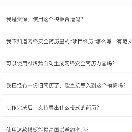
项目经历
我是资深，使用这个模板合适吗？
2024-09
-
2025-12
零信任安全架构落地项目
公司为应对远程办公常态化及业务系统上云带来的安全边界模糊问题
我不知道网络安全简历里的“项目经历”怎么写，有范
问(ZTNA)项目。原有VPN架构存在单点故障风险，性能瓶颈导致高
XXX%，且无法实现应用级细粒度访问控制，在护网演练中暴露出横
标是为XXX名员工和XXX个核心业务系统构建基于身份和上下文的动
可以使用AI帮我自动生成网络安全简历内容吗？
项目职责：
1.方案设计与选型：负责零信任整体技术方案设计，主导对多家供应商
基于性能、兼容性与成本评估，选定软件定义边界(SDP)与控制代理(Ag
我已经有一份旧简历了，能直接导入到这个模板吗？
2.核心组件实施：协调网络与系统团队，完成零信任控制器、网关及
配置；打通公司AD域账号体系，实现与现有单点登录(SSO)系统的
3.策略配置与迁移：制定应用分步迁移计划，将XXX个关键业务系统
制作完成后，支持导出什么格式的简历？
信任网络；基于角色(RBAC)设计并配置最小权限访问策略，完成策
4.用户培训与推广：编写用户操作手册与故障排查指南，组织面向全
会；建立专项支持通道，快速解决用户迁移过程中的问题，保障业务
使用这款模板能提高面试邀约率吗？