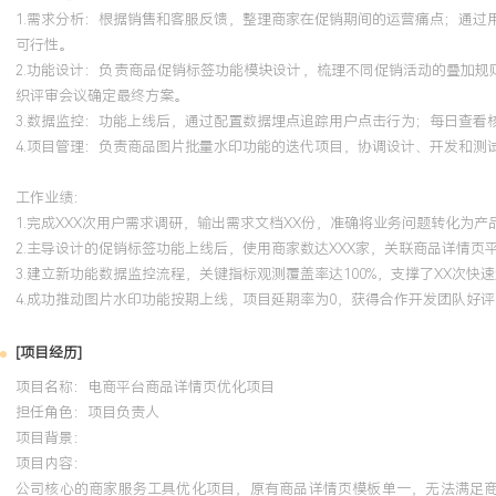
1.需求分析：根据销售和客服反馈，整理商家在促销期间的运营痛点；通
可行性。
2.功能设计：负责商品促销标签功能模块设计，梳理不同促销活动的叠加规
织评审会议确定最终方案。
3.数据监控：功能上线后，通过配置数据埋点追踪用户点击行为；每日查
4.项目管理：负责商品图片批量水印功能的迭代项目，协调设计、开发和
工作业绩：
1.完成XXX次用户需求调研，输出需求文档XX份，准确将业务问题转化为产
2.主导设计的促销标签功能上线后，使用商家数达XXX家，关联商品详情页平
3.建立新功能数据监控流程，关键指标观测覆盖率达100%，支撑了XX次快
4.成功推动图片水印功能按期上线，项目延期率为0，获得合作开发团队好评
[项目经历]
项目名称：电商平台商品详情页优化项目
担任角色：
项目负责人
项目背景：
项目内容：
公司核心的商家服务工具优化项目，原有商品详情页模板单一，无法满足商