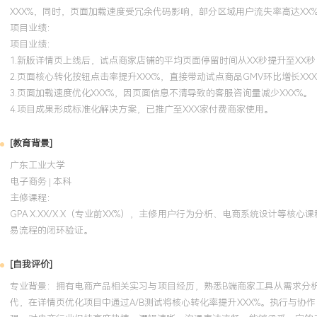
XXX%，同时，页面加载速度受冗余代码影响，部分区域用户流失率高达XX
项目业绩：
项目业绩：
1.新版详情页上线后，试点商家店铺的平均页面停留时间从XX秒提升至XX秒
2.页面核心转化按钮点击率提升XXX%，直接带动试点商品GMV环比增长XXX
3.页面加载速度优化XXX%，因页面信息不清导致的客服咨询量减少XXX%。
4.项目成果形成标准化解决方案，已推广至XXX家付费商家使用。
[教育背景]
广东工业大学
电子商务 | 本科
主修课程：
GPA X.XX/X.X（专业前XX%），主修用户行为分析、电商系统设计等
易流程的闭环验证。
[自我评价]
专业背景：拥有电商产品相关实习与项目经历，熟悉B端商家工具从需求分
代，在详情页优化项目中通过A/B测试将核心转化率提升XXX%。执行与