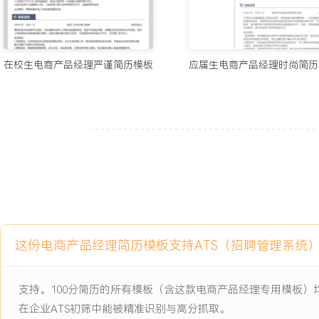
项目经历
2024-09
-
2025-12
电商平台商品详情页优化项目
公司核心的商家服务工具优化项目，原有商品详情页模板单一，无法
在校生电商产品经理严谨简历模板
应届生电商产品经理时尚简历
展示需求，关键商品信息层级混乱导致页面平均停留时间仅XX秒，
惠信息不透明导致的客服咨询量激增XXX%，同时，页面加载速度受
区域用户流失率高达XX%。
项目职责：
1.需求调研：协调销售团队收集XXX家典型商家的页面优化诉求，通
失率页面的共同特征，输出完整的用户痛点与机会点报告。
2.原型设计：负责新版详情页的布局与信息架构设计，引入模块化组
求，完成全套交互原型与PRD文档撰写。
3.开发跟进：全程跟进前端与后端开发进度，每日站会同步进展并澄
这份电商产品经理简历模板支持ATS（招聘管理系统
理设计稿还原度与技术实现难点。
4.效果验证：设计上线后的A/B测试方案，通过数据看板对比新旧版
集用户反馈并规划后续迭代点。
支持。100分简历的所有模板（含这款电商产品经理专用模板
在企业ATS初筛中能被精准识别与高分抓取。
项目业绩：