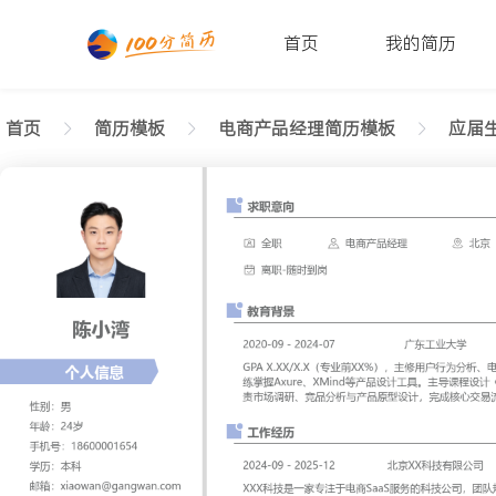
首页
我的简历
首页
简历模板
电商产品经理简历模板
应届生
返回样式图
正在查看应届生电商产品经理时尚简历模板文字版
陈小湾
性别: 男
年龄: 26
学历: 本科
婚姻状态: 未婚
工作年限: 4年
政治面貌: 党
邮箱: xiaowan@gangwan.com
电话号码: 18600001654
求职意向