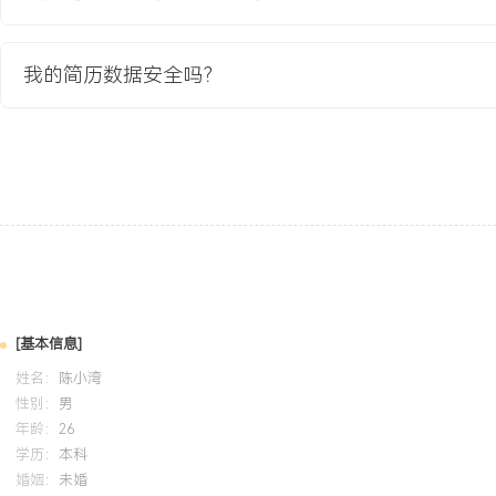
坚持通过用户反馈与数据验证驱动产品迭代，在详情页优化项目中通过
化率提升XXX%。执行与协作：拥有完整的项目管理实践经验，能够
等资源推进项目，确保功能按期交付，项目延期率为0。个人特质：
我的简历数据安全吗？
对电商行业保持高度热情，逻辑清晰，沟通表达流畅，能够承受一定
培训经历
2024-09
-
2025-12
岗湾培训中心
N
系统学习了新产品开发的全流程知识体系，将市场研究、产品组合管
品详情页优化项目中，指导完成了从机会识别到上市推广的结构化流
学性和需求分析的完备性得到团队认可。
[基本信息]
姓名：
陈小湾
性别：
男
年龄：
26
学历：
本科
婚姻：
未婚