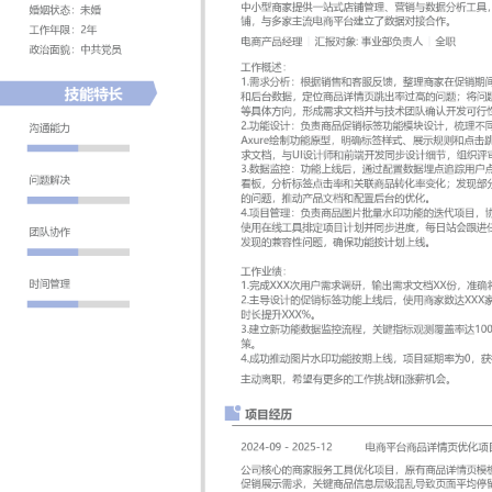
工作性质: 全职
应聘职位: 电商产品经理
期望工作地址: 北京
期望薪资: 8
求职状态: 离职-随时到岗
工作经历
2024-09
-
2025-12
北京XX科技有限公司
XXX科技是一家专注于电商SaaS服务的科技公司，团队规模约XXX
型商家提供一站式店铺管理、营销与数据分析工具，产品服务于超过X
家主流电商平台建立了数据对接合作。
电商产品经理
汇报对象：部门总监
工作概述：
1.需求分析：根据销售和客服反馈，整理商家在促销期间的运营痛点
台数据，定位商品详情页跳出率过高的问题；将问题拆解为信息展示
向，形成需求文档并与技术团队确认开发可行性。
2.功能设计：负责商品促销标签功能模块设计，梳理不同促销活动的叠加