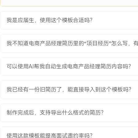
1.新版详情页上线后，试点商家店铺的平均页面停留时间从XX秒提升
XXX%。
我是应届生，使用这个模板合适吗？
2.页面核心转化按钮点击率提升XXX%，直接带动试点商品GMV环比增
3.页面加载速度优化XXX%，因页面信息不清导致的客服咨询量减少X
4.项目成果形成标准化解决方案，已推广至XXX家付费商家使用。
我不知道电商产品经理简历里的“项目经历”怎么写，
教育背景
可以使用AI帮我自动生成电商产品经理简历内容吗？
2020-09
-
2024-07
广东工业大学
GPA X.XX/X.X（专业前XX%），主修用户行为分析、电商系统设
Axure、XMind等产品设计工具。主导课程设计《校园二手书交易
我已经有一份旧简历了，能直接导入到这个模板吗？
研、竞品分析与产品原型设计，完成核心交易流程的闭环验证。
制作完成后，支持导出什么格式的简历？
自我评价
专业背景：拥有电商产品相关实习与项目经历，熟悉B端商家工具从
的全流程，能够快速理解业务场景并输出解决方案。产品思维：具备
使用这款模板能提高面试邀约率吗？