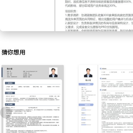
绘制功能原型，明确标签样式、展示规则和点击跳转逻辑；编写详细
UI设计师和前端开发同步设计细节，组织评审会议确定最终方案。
3.数据监控：功能上线后，通过配置数据埋点追踪用户点击行为；每
板，分析标签点击率和关联商品转化率变化；发现部分商家配置复杂
题，推动产品文档和配置后台的优化。
4.项目管理：负责商品图片批量水印功能的迭代项目，协调设计、开
在线工具排定项目计划并同步进度，每日站会跟进任务完成情况；处
猜你想用
容性问题，确保功能按计划上线。
工作业绩：
1.完成XXX次用户需求调研，输出需求文档XX份，准确将业务问题
2.主导设计的促销标签功能上线后，使用商家数达XXX家，关联商品
提升XXX%。
3.建立新功能数据监控流程，关键指标观测覆盖率达100%，支撑了X
4.成功推动图片水印功能按期上线，项目延期率为0，获得合作开发
主动离职，希望有更多的工作挑战和涨薪机会。