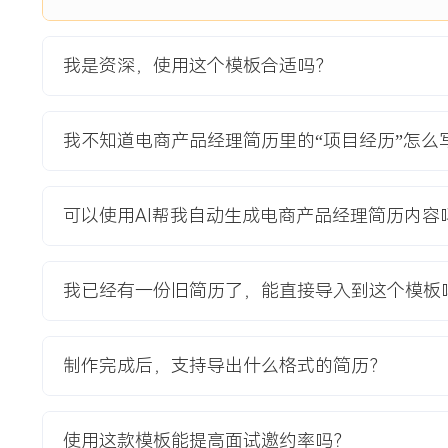
2024-09
-
2025-12
智能供应商管理系统
公司为提升供应链协同效率与商家选品体验的核心项目，原有
我是资深，使用这个模板合适吗？
依赖大量人工操作，平均处理时长超过XXX小时，信息同步不
服务超过XXX万家店铺时，每月因供应链问题引发的客诉占比
规模扩张。
我不知道电商产品经理简历里的“项目经历”怎么
项目职责：
1.负责整体产品方案设计，包括供应商端入驻门户、平台端审
品信息同步机制。
可以使用AI帮我自动生成电商产品经理简历内容
2.协调UI/UX设计师完成前后台系统的交互与视觉设计，确
3.主导核心流程的梳理与再造，将入驻、审核、商品上架等环
4.管理项目开发周期，与研发经理协作制定冲刺计划，并每日
我已经有一份旧简历了，能直接导入到这个模板
5.设计系统数据埋点与监控指标，为上线后的效果评估与优化
项目业绩：
制作完成后，支持导出什么格式的简历？
1.系统上线后，供应商平均入驻审核时长从XXX小时缩短至X小
2.平台与供应商之间的商品信息同步准实时完成，相关客诉率下
3.系统支撑了XXX家新供应商的引入与管理，平台SKU丰富度提
使用这款模板能提高面试邀约率吗？
4.项目获得内部优秀项目奖，并成为公司对外展示供应链能力