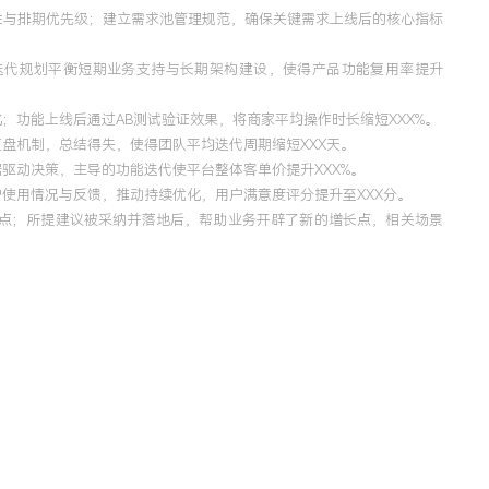
性与排期优先级；建立需求池管理规范，确保关键需求上线后的核心指标
迭代规划平衡短期业务支持与长期架构建设，使得产品功能复用率提升
；功能上线后通过AB测试验证效果，将商家平均操作时长缩短XXX%。
盘机制，总结得失，使得团队平均迭代周期缩短XXX天。
驱动决策，主导的功能迭代使平台整体客单价提升XXX%。
使用情况与反馈，推动持续优化，用户满意度评分提升至XXX分。
试点；所提建议被采纳并落地后，帮助业务开辟了新的增长点，相关场景