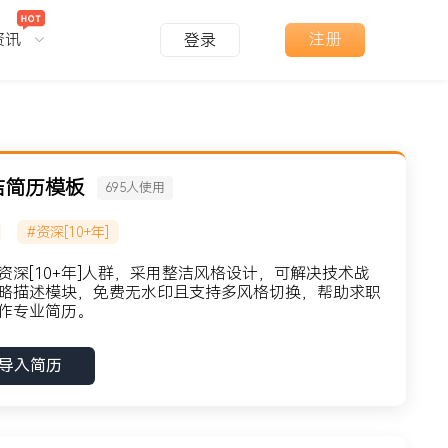
资讯
注册
登录
洁简历模板
695
人使用
#资深[10+年]
深[10+年]人群，采用整洁风格设计，可解决技术战
略描述模块，免费无水印且支持多风格切换，帮助求职
作专业简历。
导入简历