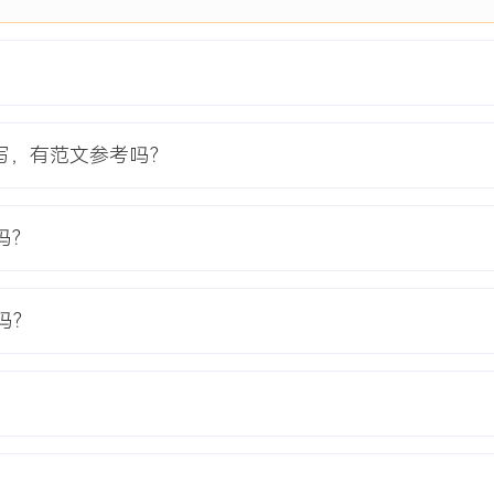
项目负责人
供应商入驻与商品审核流程
及时导致缺货与超卖频发，
高达XX%，严重制约了平台
写，有范文参考吗？
核与管理系统、以及双向商
吗？
保操作体验符合各自角色习惯。
节线上化与标准化。
同步进度与风险。
吗？
提供依据。
时，效率提升XXX%。
降XXX%。
升XXX%。
的标杆案例。