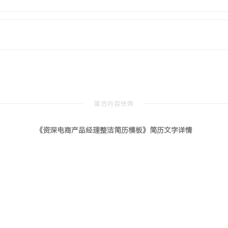
电子商务
本科
销、数据分析等核心课程，参与
流程的搭建与测试，熟悉
《资深电商产品经理整洁简历模板》简历文字详情
熟悉从用户需求、产品规划到
导的产品累计服务商家超
产品体系与主导重大迭代的能
%，直接降低运营成本
系与深度归因分析，主导的
部门推动力，能够协同技术、
时上线率超XXX%。个人