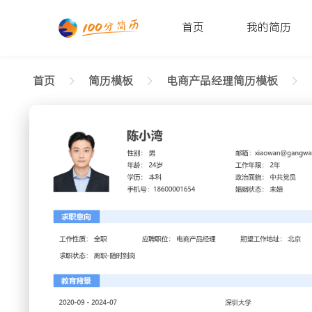
首页
我的简历
首页
简历模板
电商产品经理简历模板
返回样式图
正在查看资深电商产品经理整洁简历模板文字版
陈小湾
性别: 男
年龄: 26
学历: 本科
婚姻状态: 未婚
工作年限: 4年
政治面
邮箱: xiaowan@gangwan.com
电话号码: 18600001654
求职意向