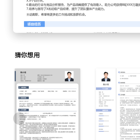
具体功能模块，撰写产品需求文档和原型；通过版本迭代规划
构建设，使得产品功能复用率提升XXX%。
3.功能设计：针对商家商品管理效率低下的问题，设计批量编
操作流程与交互细节，组织可用性测试并收集反馈进行优化；
效果，将商家平均操作时长缩短XXX%。
4.项目管理：主导跨部门项目，协调设计、研发、测试资源确
工具跟踪任务进度，识别并解决项目阻塞风险；建立项目复盘
猜你想用
平均迭代周期缩短XXX天。
5.数据分析：搭建产品核心数据看板，每日监控交易转化率、
对数据异常进行下钻分析，定位问题并推动优化；通过数据驱
平台整体客单价提升XXX%。
6.协作落地：与市场、销售团队紧密合作，准备产品上市材料
提供产品培训，编写标准答疑话术；跟踪功能上线后的用户使
化，用户满意度评分提升至XXX分。
7.策略思考：研究行业趋势与竞品动态，输出分析报告为产品
新的技术（如AI推荐）与业务场景结合，规划创新功能试点；
帮助业务开辟了新的增长点，相关场景GMV增长XXX%。