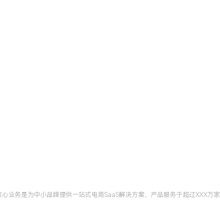
持续跟踪行业动态并思考产品
PMP项目管理认证
北京
控、收尾的五步流程法应用
识别与干系人沟通，使得负
%。
，核心业务是为中小品牌提供一站式电商SaaS解决方案，产品服务于超过XXX