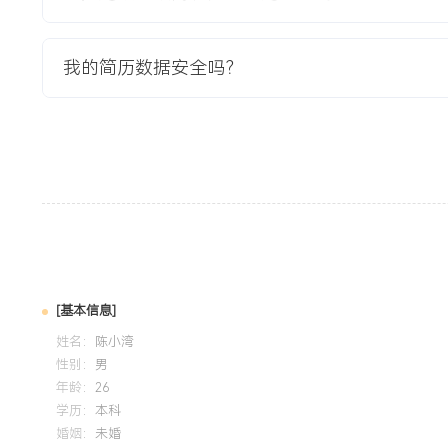
教育背景
我的简历数据安全吗？
2020-09
-
2024-07
深圳大学
GPA X.XX/X.X（专业前XX%），主修供应链管理、网络营
校园O2O电商平台课程设计，负责后端商品管理系统与订单
Axure、SQL等产品经理常用工具。
自我评价
专业背景：XX年电商产品经验，历经B2C与B2B多类业务，
落地运营的全链路，擅长通过产品手段解决商业效率问题，主
[基本信息]
XXX万，支撑GMV超XXX亿。产品规划：具备从零到一搭建
姓名：
陈小湾
力，曾规划并落地智能供应链系统，将核心流程效率提升XXX
性别：
男
XXX%。数据分析：坚持数据驱动决策，通过搭建数据监控体
年龄：
26
优化项目平均提升核心转化率X%以上。协作落地：出色的跨
学历：
本科
婚姻：
未婚
设计、业务多方资源，确保复杂项目高质量交付，所负责项目按