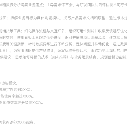
访谈和数据分析洞察业务痛点；主导需求评审会，与研发团队共同评估技术可行
度路线图；拆解业务目标为具体功能模块，撰写产品需求文档和原型；通过版本
能铺货等工具；细化操作流程与交互细节，组织可用性测试并收集反馈进行优化
目按时交付；使用看板工具跟踪任务进度，识别并解决项目阻塞风险；建立项目复
跃度等关键指标；针对数据异常进行下钻分析，定位问题并推动优化；通过数据
售工具包；为客服团队提供产品培训，编写标准答疑话术；跟踪功能上线后的用户
提供建议；思考如何将新的技术（如AI推荐）与业务场景结合，规划创新功能
心功能模块。
统稳定性达到XXX%。
能使用率超过XXX%。
队协作效率评分提高XXX%。
获得B轮XXX万融资。