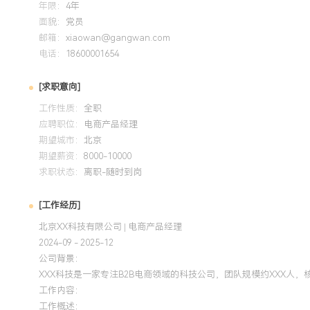
年限：
4年
特质：逻辑清晰，对业务有强烈的好奇心和ownership，能
面貌：
党员
创新，适应快速变化的电商环境。
邮箱：
xiaowan@gangwan.com
电话：
18600001654
培训经历
[求职意向]
2024-09
-
2025-12
岗湾培训中心
工作性质：
全职
系统学习了项目管理知识体系，将项目启动、规划、执行、监
应聘职位：
电商产品经理
期望城市：
于多个产品迭代与跨部门项目中，通过规范的需求管理、风险
北京
期望薪资：
8000-10000
责项目的需求变更率降低XXX%，团队交付准时率提升至XXX
求职状态：
离职-随时到岗
[工作经历]
北京XX科技有限公司 | 电商产品经理
2024-09 - 2025-12
公司背景：
XXX科技是一家专注B2B电商领域的科技公司，团队规模约XXX人
工作内容：
工作概述：