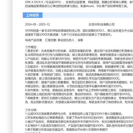
工作性质: 全职
应聘职位: 电商产品经理
期望工作地址: 北京
期望
求职状态: 离职-随时到岗
工作经历
2024-09
-
2025-12
北京XX科技有限公司
XXX科技是一家专注B2B电商领域的科技公司，团队规模约X
牌提供一站式电商SaaS解决方案，产品服务于超过XXX万家
链建立了深度合作。
电商产品经理
汇报对象：部门总监
工作概述：
1.需求分析：负责收集并分析商家、运营及客服的反馈，通过
务痛点；主导需求评审会，与研发团队共同评估技术可行性与
理规范，确保关键需求上线后的核心指标提升达XXX%。
2.产品规划：根据公司年度GMV目标，制定所负责产品线的