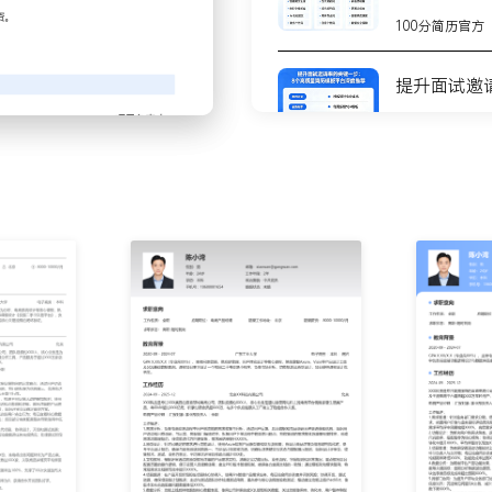
平衡短期业务支持与长期架
100分简历官方
辑、智能铺货等工具；细化
提升面试邀
功能上线后通过AB测试验证
100分简历官方
保项目按时交付；使用看板
机制，总结得失，使得团队
8个高质量
测
用户活跃度等关键指标；针
100分简历官方
动决策，主导的功能迭代使
不会写简历
步
与销售工具包；为客服团队
用情况与反馈，推动持续优
100分简历官方
方向提供建议；思考如何将
你的简历为
所提建议被采纳并落地后，
100分简历官方