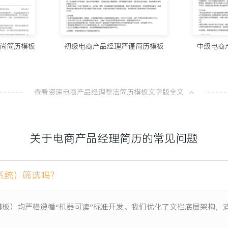
10个值得试
XX个核心功能模块。
100分简历官方
MV，系统稳定性达到
尚简历模板
初级电商产品经理严谨简历模板
中级电商
8款AI简
，相关功能使用率超过
100分简历官方
X%，团队协作效率评分提高
查看资深电商产品经理整洁简历模板文字版全文
从模板到A
率提升
100分简历官方
力公司获得B轮XXX万融
关于电商产品经理简历的常见问题
一份让HR
。
100分简历官方
系统）筛选吗？
模板）均严格遵循“机器可读”标准开发。我们优化了文档底层架构