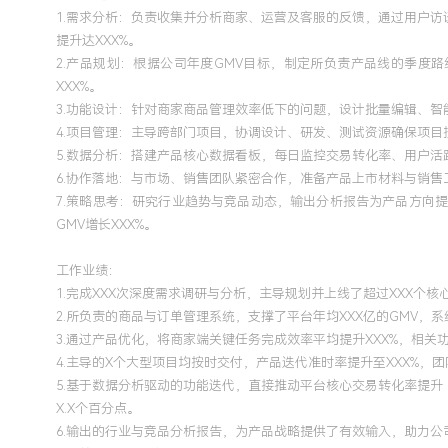
1.需求分析：负责收集并分析商家、运营及客服的反馈，通过用户
提升达XXX%。
2.产品规划：根据公司年度GMV目标，制定所负责产品线的季
XXX%。
3.功能设计：针对商家商品管理效率低下的问题，设计批量编辑、智
4.项目管理：主导跨部门项目，协调设计、研发、测试资源确保项
5.数据分析：搭建产品核心数据看板，每日监控交易转化率、用户活
6.协作落地：与市场、销售团队紧密合作，准备产品上市材料与销
7.策略思考：研究行业趋势与竞品动态，输出分析报告为产品方向
GMV增长XXX%。
工作业绩：
1.完成XXX次深度需求调研与分析，主导规划并上线了超过XXX个核
2.所负责的商品与订单管理系统，支撑了平台年均XXX亿的GMV，系
3.通过产品优化，将商家端关键任务完成效率平均提升XXX%，相关功
4.主导的X个大型项目均按时交付，产品迭代准时率提升至XXX%，团
5.基于数据分析驱动的功能迭代，直接推动平台核心交易转化率提升
X.X个百分点。
6.输出的行业与竞品分析报告，为产品战略提供了有效输入，助力公司