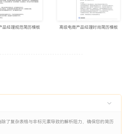
用的制作简历网站与在线简历工具推荐（2026）
5678阅读
产品经理规范简历模板
高级电商产品经理时尚简历模板
历生成工具实测：从智能制作到优化，国内外精选推荐
11938阅读
I辅助：八个值得尝试的简历制作平台
11844阅读
眼前一亮的简历：8个值得收藏的简历制作网站
9484阅读
，消除了复杂表格与非标元素导致的解析阻力，确保您的简历