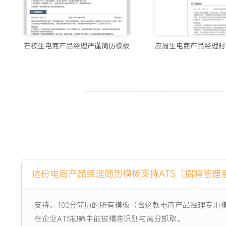
工作业绩：
1.完成XXX次深度需求调研与分析，主导规划并上线了超过X
2.所负责的商品与订单管理系统，支撑了平台年均XXX亿的G
XXX%。
在校生电商产品经理严谨简历模板
应届生电商产品经理时
3.通过产品优化，将商家端关键任务完成效率平均提升XXX%
XXX%。
4.主导的X个大型项目均按时交付，产品迭代准时率提升至XX
XXX%。
5.基于数据分析驱动的功能迭代，直接推动平台核心交易转化
X.X个百分点。
6.输出的行业与竞品分析报告，为产品战略提供了有效输入，助
资。
7.培养与指导了X名初级产品经理，提升了团队整体产出能力
这份电商产品经理简历模板支持ATS（招聘管理
主动离职，希望有更多的工作挑战和涨薪机会。
支持。100分简历的所有模板（含这款电商产品经理专用
项目经历
在企业ATS初筛中能被精准识别与高分抓取。