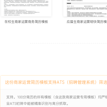
总GMV增长XXX%。
3.负责维护超过XXX家活跃商家的日常运营，商家后台操作熟练度评分
分）。
4.高效处理商家咨询与问题超过XXX个，商家服务满意度达到XXX%
在校生商家运营商务简历模板
应届生商家运营明快简历模
5.通过数据监控与针对性建议，帮助XX家尾部商家月均销售额提升了X
6.提出的流程优化建议被采纳并实施，使新商家启动运营的时间减少了
主动离职，希望有更多的工作挑战和涨薪机会。
项目经历
2024-09
-
2025-12
夏季餐饮商家流量扶持项目
为解决夏季餐饮行业线上订单量普遍下滑的业务痛点，发起针对平台内
家的专项扶持项目。项目面临商家参与意愿低、活动同质化、流量分
这份商家运营简历模板支持ATS（招聘管理系统）筛
是通过定制化运营动作，在XXX个月内稳定商家订单量，并提升其平
项目职责：
支持。100分简历的所有模板（含这款商家运营专用模板）均
1.负责方案策划：分析历史数据确定易受夏季影响的商家名单与品类
业ATS初筛中能被精准识别与高分抓取。