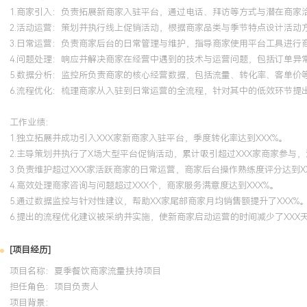
1.商家引入：负责拓展新商家入驻平台，通过电话、拜访等方式与潜在商家
2.活动运营：策划并执行线上促销活动，根据商家品类与季节特点设计活动
3.日常运营：负责商家后台的日常管理与维护，指导商家使用平台工具进行
4.问题处理：响应并解决商家在经营中遇到的技术与运营问题，包括订单异
5.数据分析：监控所负责商家的核心经营数据，包括流量、转化率、客单价
6.流程优化：梳理商家从入驻到日常运营的全流程，针对其中的低效环节提
工作业绩：
1.独立拓展并成功引入XXX家新商家入驻平台，季度转化率达到XXX%。
2.主导策划并执行了X场大型平台促销活动，累计吸引超过XXX家商家参与，
3.负责维护超过XXX家活跃商家的日常运营，商家后台操作熟练度评分达到X
4.高效处理商家咨询与问题超过XXX个，商家服务满意度达到XXX%。
5.通过数据监控与针对性建议，帮助XX家尾部商家月均销售额提升了XXX%
6.提出的流程优化建议被采纳并实施，使新商家启动运营的时间减少了XXX
[项目经历]
项目名称：夏季餐饮商家流量扶持项目
担任角色：
项目负责人
项目背景：