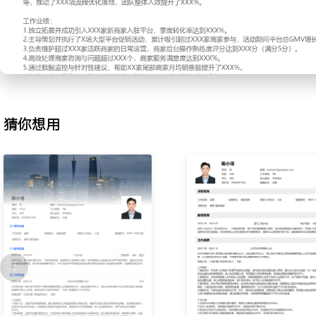
台系统配置活动页面与优惠券，协调设计制作宣传物料，活动期间商
XXX%。
3.日常运营：负责商家后台的日常管理与维护，指导商家使用平台工
存调整与订单处理，定期收集商家反馈，优化后台操作指引，将商家
XXX%。
4.问题处理：响应并解决商家在经营中遇到的技术与运营问题，包括
迟、差评处理等，建立常见问题知识库，通过电话与在线工具及时跟
猜你想用
时长降低了XXX小时。
5.数据分析：监控所负责商家的核心经营数据，包括流量、转化率、
数据简报，通过数据波动识别经营问题，为商家提供改善建议，帮助X
键指标的提升。
6.流程优化：梳理商家从入驻到日常运营的全流程，针对其中的低效
例如优化审核清单、简化活动报名步骤等，推动了XXX项流程优化落
升了XXX%。
工作业绩：
1.独立拓展并成功引入XXX家新商家入驻平台，季度转化率达到XXX
2.主导策划并执行了X场大型平台促销活动，累计吸引超过XXX家商