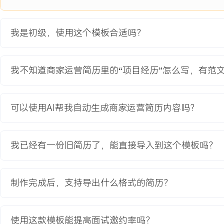
案，包括专属流量曝光、套餐组合建议、消暑主题营销等。
2.协调商家动员：通过一对一沟通与线上宣讲会，向目标商家讲解项
成功动员XXX家商家签署参与协议。
我是初级，使用这个模板合适吗？
3.设计执行监控：跟进每位参与商家的活动上线情况，每日检查流量
表现不佳的商家进行二次辅导与方案微调。
4.处理项目复盘：项目结束后收集商家反馈，整理各项运营动作的投
我不知道商家运营简历里的“项目经历”怎么写，有范
果分析报告与可复用的运营SOP。
项目业绩：
可以使用AI帮我自动生成商家运营简历内容吗？
1.项目期内，参与商家的平均订单量环比提升XXX%，成功扭转下跌
2.目标商家的活动参与率达到XXX%，商家对运营服务的满意度评分
X.X。
我已经有一份旧简历了，能直接导入到这个模板吗？
3.总结出X套针对不同餐饮品类的夏季运营策略，后续被团队广泛应
教育背景
制作完成后，支持导出什么格式的简历？
2020-09
-
2024-07
辽宁大学
GPA X.X/X.X（专业前XX%），主修消费者行为学、市场调研等核心课
使用这款模板能提高面试邀约率吗？