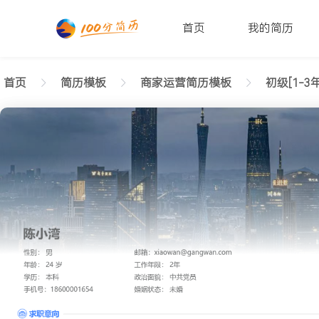
首页
我的简历
首页
简历模板
商家运营简历模板
初级[1-3年
返回样式图
正在查看初级商家运营高端简历模板文字版
陈小湾
性别: 男
年龄: 26
学历: 本科
婚姻状态: 未婚
工作年限: 4年
政治面貌: 党
邮箱: xiaowan@gangwan.com
电话号码: 18600001654
求职意向