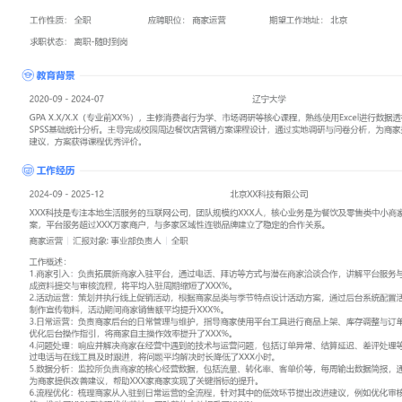
工作性质: 全职
应聘职位: 商家运营
期望工作地址: 北京
期望薪资: 8000
求职状态: 离职-随时到岗
工作经历
2024-09
-
2025-12
北京XX科技有限公司
XXX科技是专注本地生活服务的互联网公司，团队规模约XXX人，
售类中小商家提供线上运营与营销解决方案，平台服务超过XXX万家
连锁品牌建立了稳定的合作关系。
商家运营
汇报对象：部门总监
工作概述：
1.商家引入：负责拓展新商家入驻平台，通过电话、拜访等方式与潜
解平台服务与入驻政策，跟进意向商家完成资料提交与审核流程，将
XXX%。
2.活动运营：策划并执行线上促销活动，根据商家品类与季节特点设