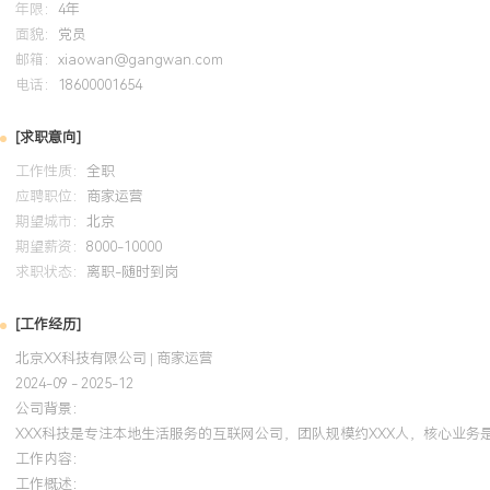
年限：
4年
面貌：
党员
系统学习了电商平台广告投放与效果分析知识。将认证中所学的流量
邮箱：
xiaowan@gangwan.com
电话：
词优化方法，应用于为平台商家提供的营销建议中，帮助商家优化线
18600001654
与促销页面布局，使得试点商家广告点击率平均提升XXX%，推广成本
[求职意向]
工作性质：
全职
应聘职位：
商家运营
期望城市：
北京
期望薪资：
8000-10000
求职状态：
离职-随时到岗
[工作经历]
北京XX科技有限公司 | 商家运营
2024-09 - 2025-12
公司背景：
XXX科技是专注本地生活服务的互联网公司，团队规模约XXX人，核心业
工作内容：
工作概述：