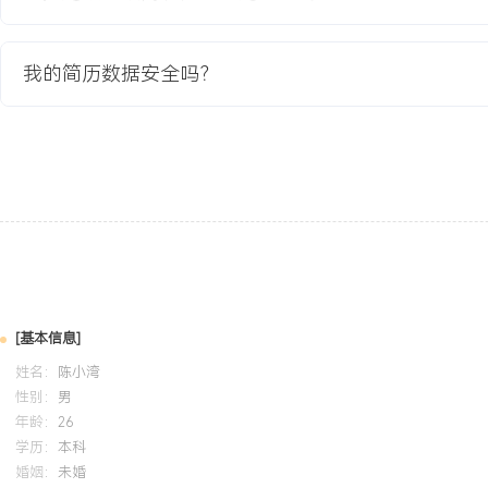
进行数据透视分析与图表制作，掌握SPSS基础统计分析。主导完成
案课程设计，通过实地调研与问卷分析，为商家提出了菜单优化与促
得课程优秀评价。
我的简历数据安全吗？
自我评价
专业背景：具备X年互联网本地生活行业商家运营经验，专注于中小
营，熟悉从引入、激活、成长到成熟各阶段的运营策略，累计直接服
XXX家。商家运营：擅长通过活动策划与日常辅导提升商家经营能力
目帮助XXX家商家在销售淡季实现订单量逆势增长XXX%，商家活动平
数据驱动：能够通过监控流量、转化、客单价等核心数据诊断商家问
建议，曾助力XX家商家关键指标提升XXX%，并将日常数据分析效率
特质：执行力强，能同时处理多线程任务，具备良好的沟通协调能力
[基本信息]
团队协作推进项目落地，适应快节奏的互联网工作环境。
姓名：
陈小湾
性别：
男
年龄：
26
培训经历
学历：
本科
婚姻：
未婚
2024-09
-
2025-12
岗湾培训中心
阿里