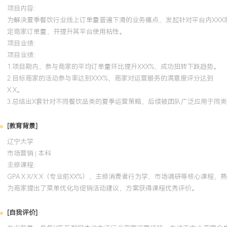
项目内容：
为解决夏季餐饮行业线上订单量普遍下滑的业务痛点，发起针对平台内XXX
定商家订单量，并提升其平台使用粘性。
项目业绩：
项目业绩：
1.项目期内，参与商家的平均订单量环比提升XXX%，成功扭转下跌趋势。
2.目标商家的活动参与率达到XXX%，商家对运营服务的满意度评分达到
X.X。
3.总结出X套针对不同餐饮品类的夏季运营策略，后续被团队广泛应用于同
[教育背景]
辽宁大学
市场营销 | 本科
主修课程：
GPA X.X/X.X（专业前XX%），主修消费者行为学、市场调研等核心课
为商家提出了菜单优化与促销活动建议，方案获得课程优秀评价。
[自我评价]