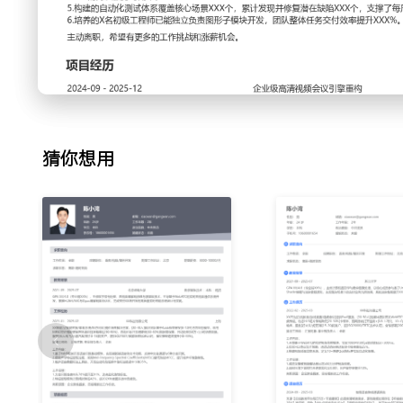
2.功能开发：负责实时音频引擎的关键模块开发，包括回声消
理；集成第三方音效库，实现虚拟背景、美声等增值功能；编
团队接入，保障功能按时上线。
3.性能优化：针对弱网环境下视频卡顿率偏高的问题，设计并
适应码率调整算法；优化视频帧的打包与重传策略，在实验室模
将视频流畅度评分提升XXX%。
4.技术攻坚：攻克Android端特定机型上硬件编码导致的绿
猜你想用
H.264编码器输出流，定位厂商驱动兼容性缺陷，通过软件
略，将相关用户投诉率降低XXX%。
5.质量保障：建立核心音视频模块的自动化测试流水线，覆盖
链路；设计模拟弱网、CPU高负载等异常场景的测试用例，将
缩短至X小时，缺陷逃逸率降低XXX%。
6.团队协作：指导X名初级工程师进行图形渲染管线的基础开
沉淀音视频前沿技术与踩坑经验文档X篇；参与跨部门需求评
推动X个重要客户定制化需求落地。
工作业绩：
1.主导完成的微服务与SFU架构升级，支撑了平台并发用户数从