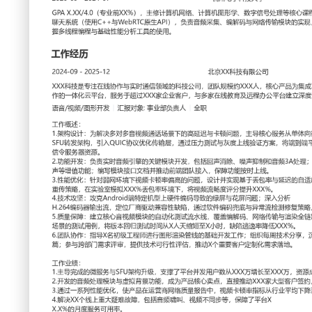
工作性质: 全职
应聘职位: 语音/视频/图形开发
期望工作地址: 
求职状态: 离职-随时到岗
工作经历
2024-09
-
2025-12
北京XX科技有限公司
XXX科技是专注在线协作与实时通信领域的科技公司，团队规
成了高清音视频通话、实时白板和文档协作的一体化云平台，服
户，与多家在线教育及远程办公平台建立深度合作。
语音/视频/图形开发
汇报对象：部门总监
工作概述：
1.架构设计：为解决多对多音视频通话场景下的高延迟与卡顿
向微服务的拆分；设计基于WebRTC的SFU转发架构，引入Q
力测试与灰度上线验证方案，将端到端平均延迟降低XXX%，同
资源。