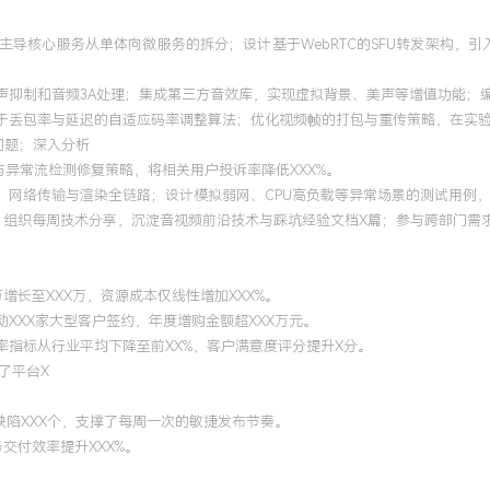
主导核心服务从单体向微服务的拆分；设计基于WebRTC的SFU转发架构，引
噪声抑制和音频3A处理；集成第三方音效库，实现虚拟背景、美声等增值功能；
于丢包率与延迟的自适应码率调整算法；优化视频帧的打包与重传策略，在实验室
屏问题；深入分析
与异常流检测修复策略，将相关用户投诉率降低XXX%。
、网络传输与渲染全链路；设计模拟弱网、CPU高负载等异常场景的测试用例，
作；组织每周技术分享，沉淀音视频前沿技术与踩坑经验文档X篇；参与跨部门需
万增长至XXX万，资源成本仅线性增加XXX%。
XXX家大型客户签约，年度增购金额超XXX万元。
率指标从行业平均下降至前XX%，客户满意度评分提升X分。
了平台X
缺陷XXX个，支撑了每周一次的敏捷发布节奏。
交付效率提升XXX%。