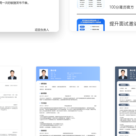
除、噪声抑制和音频3A处
100分简历官方
写模块接口文档并推动前端
提升面试邀
实现基于丢包率与延迟的自
拟XXX%丢包率环境下，
100分简历官方
屏与花屏问题；深入分析
8个高质量
编码兜底与异常流检测修复策
测
100分简历官方
编解码、网络传输与渲染全
版本回归测试时间从X人天
不会写简历
步
发工作；组织每周技术分享，
100分简历官方
审，提供技术可行性评估，
你的简历为
100分简历官方
XXX万增长至XXX万，资