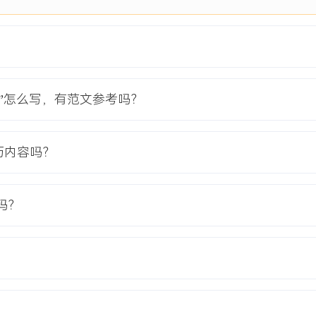
培训场景；自研编解码器与
长达X秒，弱网抗性差，客
开发，基于UDP实现可靠有
历”怎么写，有范文参考吗？
包率下音视频基础通信不中
协商简化与关键帧请求优先
历内容吗？
。
析渲染管线生命周期，设计
XXX%。
吗？
），建立关键指标监控与报
人，支撑了产品进入大型在线
值，相关客户投诉率下降