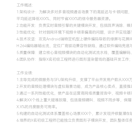
工作概述：
1.架构设计：为解决多对多音视频通话场景下的高延迟与卡顿问题，
平均延迟降低XXX%，同时节省XXX%的信令服务器资源。
2.功能开发：负责实时音频引擎的关键模块开发，包括回声消除、
3.性能优化：针对弱网环境下视频卡顿率偏高的问题，设计并实现基
4.技术攻坚：攻克Android端特定机型上硬件编码导致的绿屏与花
H.264编码器输出流，定位厂商驱动兼容性缺陷，通过软件编码兜底
5.质量保障：建立核心音视频模块的自动化测试流水线，覆盖编解码
6.团队协作：指导X名初级工程师进行图形渲染管线的基础开发工
工作业绩：
1.主导完成的微服务与SFU架构升级，支撑了平台并发用户数从XXX
2.开发的音频处理模块与虚拟背景功能，成为产品核心卖点，直接推动
3.通过一系列性能优化，使产品在运营商网络质量报告中，视频卡顿
4.解决XX个线上重大疑难故障，包括音频啸叫、视频不同步等，保障
X.X%的月度服务可用率。
5.构建的自动化测试体系覆盖核心场景XXX个，累计发现并修复潜在
6.培养的X名初级工程师已能独立负责图形子模块开发，团队整体任务