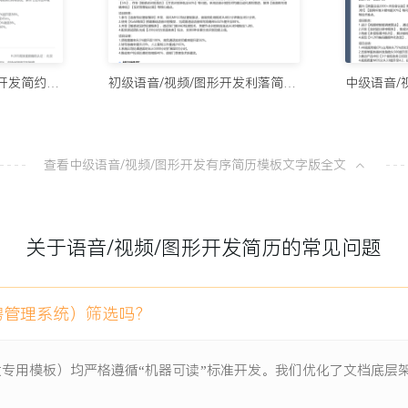
10个值得试
直接推动XXX家大型客户签
100分简历官方
频卡顿率指标从行业平均下
应届生语音/视频/图形开发简约简历模板
初级语音/视频/图形开发利落简历模板
8款AI简
，保障了平台X
100分简历官方
查看中级语音/视频/图形开发有序简历模板文字版全文
复潜在缺陷XXX个，支撑了
从模板到A
100分简历官方
整体任务交付效率提升
关于语音/视频/图形开发简历的常见问题
一份让HR
100分简历官方
聘管理系统）筛选吗？
项目负责人
开发专用模板）均严格遵循“机器可读”标准开发。我们优化了文档底
的架构存在黑盒问题，定制