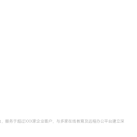
台，服务于超过XXX家企业客户，与多家在线教育及远程办公平台建立深