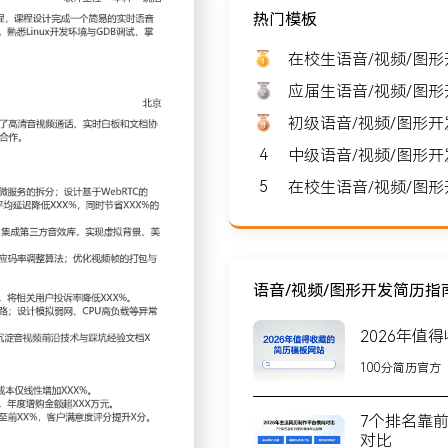
热门模板
北京
期望薪资: 8000-10000
在校生语音/视频/图
应届生语音/视频/图
初级语音/视频/图形
4
中级语音/视频/图形
北京
5
在校生语音/视频/图
模约XXX人，核心产品为集
务于超过XXX家企业客
语音/视频/图形开发简历指
2026年值
问题，主导核心服务从单体
100分简历官方
UIC协议优化传输层，通过压
时节省XXX%的信令服务器
7个排名靠
对比