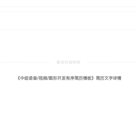
上稳定运行，移动端用户月活
X项。
软件工程
本科
图形学、数字信号处理等核心课
《中级语音/视频/图形开发有序简历模板》简历文字详情
bRTC原生API），负责音
与GDB调试，掌握多线程编
领域，完整参与从技术选型、
并发用户的音视频系统重