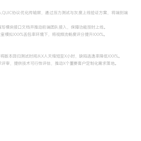
入QUIC协议优化传输层，通过压力测试与灰度上线验证方案，将端到端
编写模块接口文档并推动前端团队接入，保障功能按时上线。
模拟XXX%丢包率环境下，将视频流畅度评分提升XXX%。
将版本回归测试时间从X人天缩短至X小时，缺陷逃逸率降低XXX%。
求评审，提供技术可行性评估，推动X个重要客户定制化需求落地。