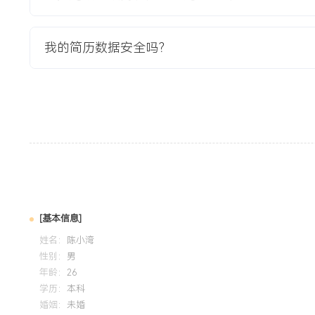
XXX%。
3.新引擎内存占用降低XXX%，使得产品可在中低端移动设备
我的简历数据安全吗？
增长XXX%。
4.项目获得公司年度技术创新奖，相关技术方案申请发明专利
教育背景
2020-09
-
2024-07
杭州电子科技大学
GPA X.XX/4.0（专业前XX%），主修计算机网络、计算机
程，课程设计完成一个简易的实时语音聊天系统（使用C++与We
频采集、编解码与网络传输模块的实现，熟悉Linux开发环境
程与基础性能分析工具的使用。
[基本信息]
姓名：
陈小湾
性别：
男
自我评价
年龄：
26
专业背景：X年后端开发经验，近X年深耕音视频与实时通信
学历：
本科
婚姻：
未婚
架构设计、核心开发到性能调优的全流程，主导过支撑XXX万