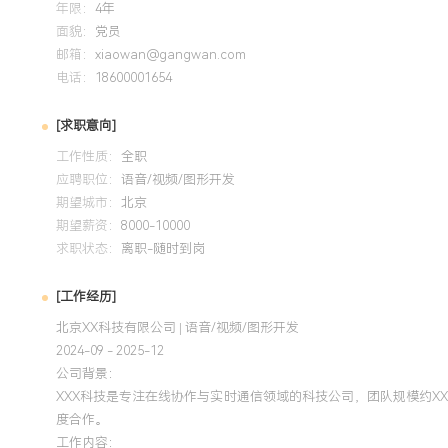
年限：
4年
构。技术攻坚：擅长解决音视频底层编解码、网络传输与渲染
面貌：
党员
Android硬件编码兼容性难题，将特定场景用户投诉率降低X
邮箱：
xiaowan@gangwan.com
求和问题闭环能力。性能优化：对系统性能与用户体验有极致
电话：
18600001654
算法与传输优化，将关键业务场景的卡顿率降低XXX%，首帧延
品竞争力。团队协作：具备良好的跨团队协作与知识传承意识
[求职意向]
推动团队整体进步，指导初级工程师成长，助力团队任务交付效
工作性质：
全职
应聘职位：
语音/视频/图形开发
培训经历
期望城市：
北京
期望薪资：
8000-10000
2024-09
-
2025-12
岗湾培训中心
求职状态：
离职-随时到岗
系统学习了FFmpeg框架核心原理与高级应用，将知识应用
[工作经历]
定制化解码器与滤镜链，优化了视频转码流程，使得1080P视
北京XX科技有限公司 | 语音/视频/图形开发
降低了XXX%的第三方转码服务依赖成本。输出的《FFmpe
2024-09 - 2025-12
用作开发参考。
公司背景：
XXX科技是专注在线协作与实时通信领域的科技公司，团队规模约X
度合作。
工作内容：