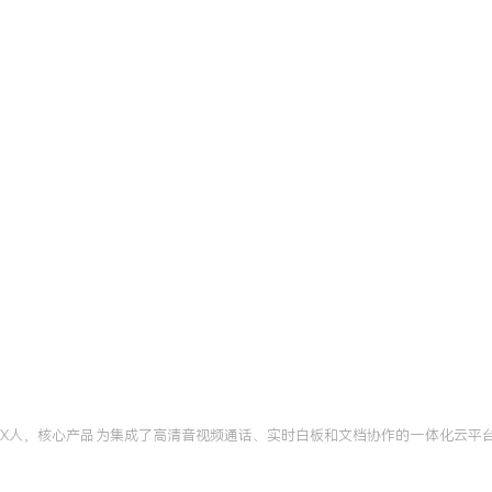
中的复杂问题，如攻克
XX%，体现了对技术深度的追
追求，通过设计自适应码率
迟优化XXX%，直接提升产
，通过文档沉淀与技术分享
率提升XXX%。
FFmpeg高级开发认证
北京
于自研视频处理服务中，通过
频转码效率提升XXX%，同时
g在工程中的实践指南》被团队
XX人，核心产品为集成了高清音视频通话、实时白板和文档协作的一体化云平