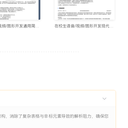
用的制作简历网站与在线简历工具推荐（2026）
5678阅读
中级语音/视频/图形开发通用简历模板
在校生语音/视频/图形开发现代简历模板
历生成工具实测：从智能制作到优化，国内外精选推荐
11938阅读
I辅助：八个值得尝试的简历制作平台
11844阅读
眼前一亮的简历：8个值得收藏的简历制作网站
9484阅读
层架构，消除了复杂表格与非标元素导致的解析阻力，确保您