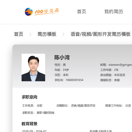
首页
我的简历
首页
简历模板
语音/视频/图形开发简历模板
返回样式图
正在查看中级语音/视频/图形开发有序简历模板
陈小湾
性别: 男
年龄: 26
学历: 本科
婚姻状态: 未婚
工作年限: 4年
政治面
邮箱: xiaowan@gangwan.com
电话号码: 18600001654
求职意向