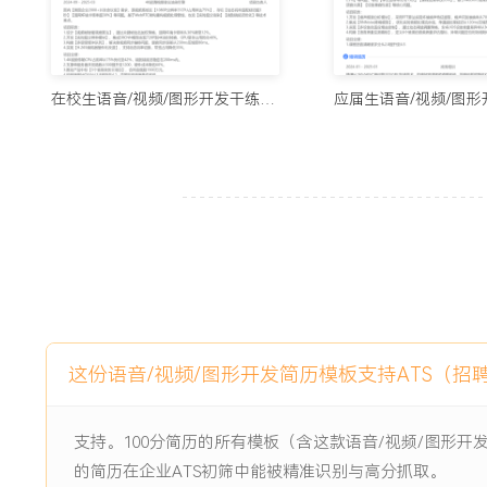
源成本仅线性增加XXX%。
2.开发的音频处理模块与虚拟背景功能，成为产品核心卖点，
约，年度增购金额超XXX万元。
3.通过一系列性能优化，使产品在运营商网络质量报告中，视
在校生语音/视频/图形开发干练简历模板
降至前XX%，客户满意度评分提升X分。
4.解决XX个线上重大疑难故障，包括音频啸叫、视频不同步等
X.X%的月度服务可用率。
5.构建的自动化测试体系覆盖核心场景XXX个，累计发现并修
每周一次的敏捷发布节奏。
6.培养的X名初级工程师已能独立负责图形子模块开发，团队
XXX%。
主动离职，希望有更多的工作挑战和涨薪机会。
这份语音/视频/图形开发简历模板支持ATS（招
项目经历
2024-09
-
2025-12
企业级高清视频会议引擎重构
支持。100分简历的所有模板（含这款语音/视频/图形
的简历在企业ATS初筛中能被精准识别与高分抓取。
公司核心视频会议产品的引擎升级项目，旧有基于第三方SDK