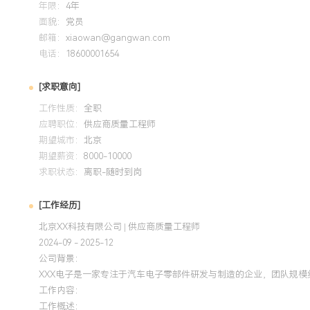
年限：
4年
发。过程控制：擅长通过过程审核与SPC推动供应商制程能力
面貌：
党员
家供应商获得客户免检资格。个人特质：注重现场，具备较强
邮箱：
xiaowan@gangwan.com
能力，能适应高频出差与高强度工作压力，以结果为导向驱动
电话：
18600001654
培训经历
[求职意向]
工作性质：
全职
2024-09
-
2025-12
岗湾培训中心
应聘职位：
供应商质量工程师
期望城市：
获得该认证后，主导了XXX产品外壳尺寸波动大的质量改进项目
北京
期望薪资：
8000-10000
程，识别并优化了注塑模具的温控参数，将关键尺寸的CPK值从X
求职状态：
离职-随时到岗
成本节省约XXX万元，该项目获评公司年度质量改进一等奖。
[工作经历]
北京XX科技有限公司 | 供应商质量工程师
2024-09 - 2025-12
公司背景：
XXX电子是一家专注于汽车电子零部件研发与制造的企业，团队规模
工作内容：
工作概述：