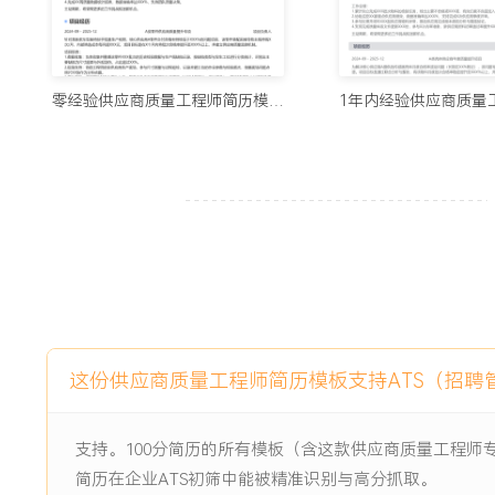
工作业绩：
1.完成XXX家新供应商准入审核与导入，保障了新项目物料供
2.主导执行XXX次供应商过程审核，推动供应商完成XXX项
零经验供应商质量工程师简历模板（专业款）
均提升XXX%。
3.优化IQC检验流程，年度检验物料XXX批次，平均检验时间缩
4.高效处理XXX起重大供应商质量问题，8D报告一次性通过率
责任占比下降XXX%。
5.通过绩效管理与专项改进，将关键物料来料批次合格率从XXX
索赔金额降低XXX%。
主动离职，希望有更多的工作挑战和涨薪机会。
项目经历
这份供应商质量工程师简历模板支持ATS（招聘
2024-09
-
2025-12
A客户新能源汽车线束总成项
目
支持。100分简历的所有模板（含这款供应商质量工程师
简历在企业ATS初筛中能被精准识别与高分抓取。
公司首次为头部新能源车企配套高压线束总成，项目周期紧，质