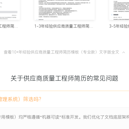
10个值得试
100分简历官方
应。
整改，供应商制程能力指数平
1年内经验供应商质量工程师简历模板（标准排版）
1-3年经验供应商质量工程师简历模板（整洁风格）
8款AI简
短XXX%。
100分简历官方
XXX%，客户投诉中供应商
查看10+年经验供应商质量工程师简历模板（专业款）文字版全文
从模板到A
%提升至XXX%，年度质量
100分简历官方
关于供应商质量工程师简历的常见问题
一份让HR
100分简历官方
管理系统）筛选吗？
项目负责人
专用模板）均严格遵循“机器可读”标准开发。我们优化了文档底层
量要求达到零缺陷PPM水