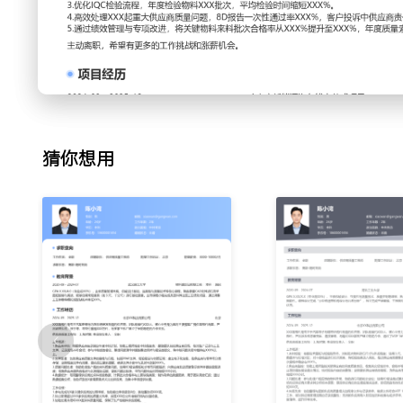
2.供应商审核：策划并执行年度供应商审核计划，覆盖关键与
方法，重点检查生产现场的工艺控制与检验记录；针对审核发
定纠正预防措施并跟踪验证，年度内主导完成XXX次审核，发
3.质量协议：负责与供应商签订质量协议，明确来料标准、检
量目标要求；定期回顾协议执行情况，依据来料质量数据更新
将批量不合格的争议处理周期缩短了XXX天。
4.来料检验：管理IQC团队日常检验工作，根据物料风险等级
猜你想用
对高频缺陷，主导制作缺陷实物样板并培训检验员；优化检验
检验效率提升XXX%，错漏检率下降XXX%。
5.质量问题处理：主导处理供应商来料及客户端反馈的质量问
应商分析根本原因；组织内部团队评审供应商纠正措施的有效
措施落地情况；通过严格的问题闭环管理，将重复性质量问题的
6.绩效评估：建立并维护供应商质量绩效评价体系，按月/季
响应及时率等关键指标；组织季度供应商质量评审会议，向采
依据绩效结果推动供应商实施改进项目XXX个，淘汰绩效末位
7.持续改进：识别供应链质量瓶颈，发起质量改进项目；推动关
程控制，提升其过程稳定性；联合研发进行零件设计优化，降
项物料采购成本下降XXX%，来料直通率提升XXX%。