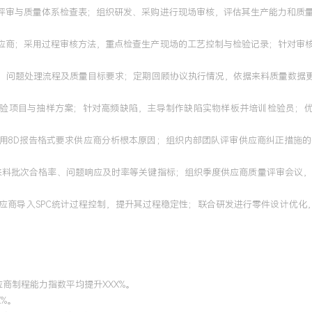
术评审与质量体系检查表；组织研发、采购进行现场审核，评估其生产能力和质
供应商；采用过程审核方法，重点检查生产现场的工艺控制与检验记录；针对审
法、问题处理流程及质量目标要求；定期回顾协议执行情况，依据来料质量数据更
整检验项目与抽样方案；针对高频缺陷，主导制作缺陷实物样板并培训检验员；优
运用8D报告格式要求供应商分析根本原因；组织内部团队评审供应商纠正措施
计来料批次合格率、问题响应及时率等关键指标；组织季度供应商质量评审会议
应商导入SPC统计过程控制，提升其过程稳定性；联合研发进行零件设计优化
应商制程能力指数平均提升XXX%。
X%。