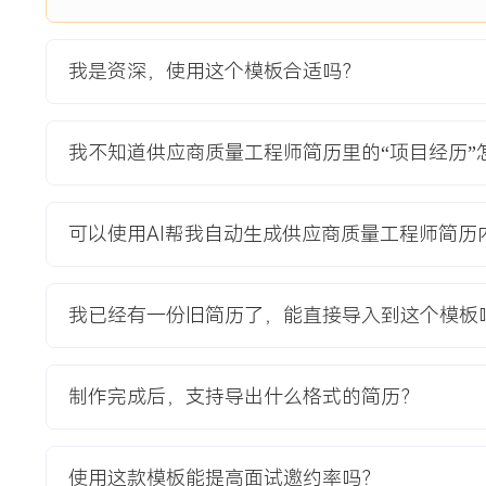
平。其中，XXX型号连接器由新开发的供应商提供，初期来料
XXX%，导致生产线停线，且供应商分析能力不足，问题迟迟
我是资深，使用这个模板合适吗？
付节点与客户满意度。
项目职责：
1.供应商开发：负责该连接器供应商的快速导入与爬坡支持，
我不知道供应商质量工程师简历里的“项目经历”
量协议签署，明确特殊特性与测量方法。
2.过程审核：驻厂X周，全程跟进供应商生产过程，锁定针脚
导其优化模具设计并增加在线视觉检测工位。
可以使用AI帮我自动生成供应商质量工程师简历
3.PPAP管理：主导该零件的PPAP提交，审核全部工艺文件
可靠，推动供应商完成XXX次试产直至样品完全达标。
4.质量问题解决：组建包含供应商与内部工艺的联合小组，运
我已经有一份旧简历了，能直接导入到这个模板
艺参数，将根本原因锁定为塑封压力波动，并牵头制定永久解
项目业绩：
制作完成后，支持导出什么格式的简历？
1.成功推动供应商在XXX天内将连接器来料不良率从XXX%降至
项目量产节点。
2.通过过程优化与防错，该零件在客户端装配直通率达到XXX
使用这款模板能提高面试邀约率吗？
该零件导致的生产停线。