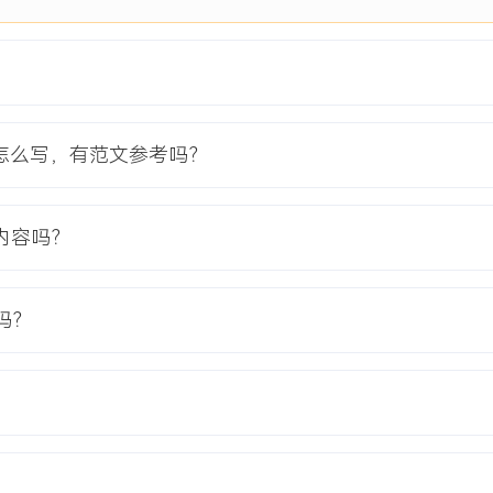
针脚变形不良率高达
无法解决，严重影响项目交
在两周内完成技术协议与质
怎么写，有范文参考吗？
冲压与塑封工序为变异源，指
内容吗？
与检验记录，确保生产过程稳定
用DOE实验设计验证关键工
吗？
决措施。
XXX PPM以下，保障了客户
%，项目周期内未发生一起因