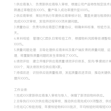
1.供应商准入：负责新供应商导入审核，根据公司产品特性制定技
筛通过率稳定在XXX%，量产导入成功率提升至XXX%。
2.供应商审核：策划并执行年度供应商审核计划，覆盖关键与瓶颈
完成XXX次审核，发现并闭环XXX项关键问题。
3.质量协议：负责与供应商签订质量协议，明确来料标准、检验方
天。
4.来料检验：管理IQC团队日常检验工作，根据物料风险等级调
XXX%。
5.质量问题处理：主导处理供应商来料及客户端反馈的质量问题，
理，将重复性质量问题的发生率降低了XXX%。
6.绩效评估：建立并维护供应商质量绩效评价体系，按月/季度统
XXX个，淘汰绩效末位供应商X家。
7.持续改进：识别供应链质量瓶颈，发起质量改进项目；推动关键供
提升XXX%。
工作业绩：
1.完成XXX家新供应商准入审核与导入，保障了新项目物料供应。
2.主导执行XXX次供应商过程审核，推动供应商完成XXX项整改，供
3.优化IQC检验流程，年度检验物料XXX批次，平均检验时间缩短XX