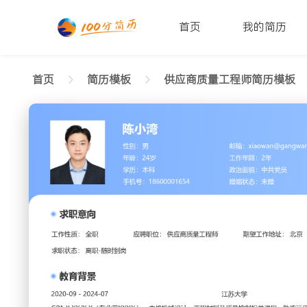
首页
我的简历
首页
简历模板
供应商质量工程师简历模板
返回样式图
正在查看10+年经验供应商质量工程师简历模板
陈小湾
性别: 男
年龄: 26
学历: 本科
婚姻状态: 未婚
工作年限: 4年
政治面
邮箱: xiaowan@gangwan.com
电话号码: 18600001654
求职意向