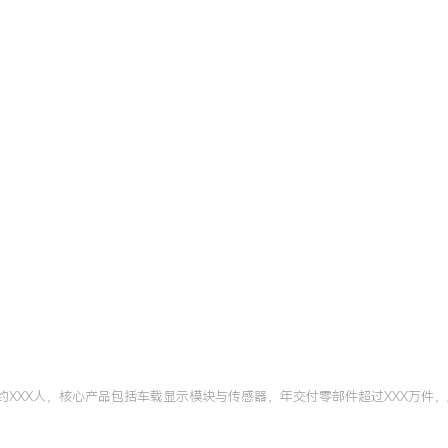
提升，主导的改进项目帮助X
的跨部门协调与供应商沟通
供应链质量持续进步。
六西格玛黑带
北京
。通过系统性的DMAIC流
.XX提升至X.XX，年废品
约XXX人，核心产品包括车载显示模块与传感器，年交付零部件超过XXX万件