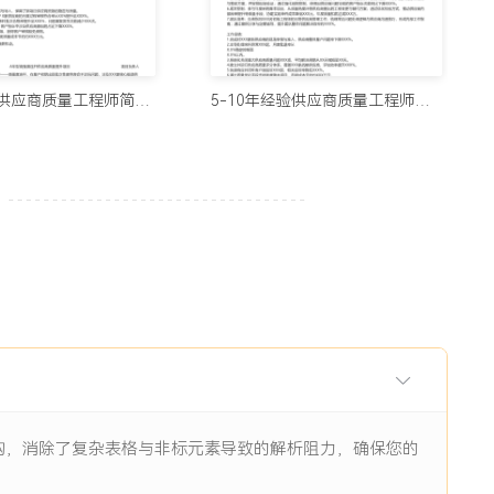
用的制作简历网站与在线简历工具推荐（2026）
5678阅读
3-5年经验供应商质量工程师简历模板（简明排版）
5-10年经验供应商质量工程师简历模板（对比格式）
历生成工具实测：从智能制作到优化，国内外精选推荐
11938阅读
I辅助：八个值得尝试的简历制作平台
11844阅读
眼前一亮的简历：8个值得收藏的简历制作网站
9484阅读
架构，消除了复杂表格与非标元素导致的解析阻力，确保您的