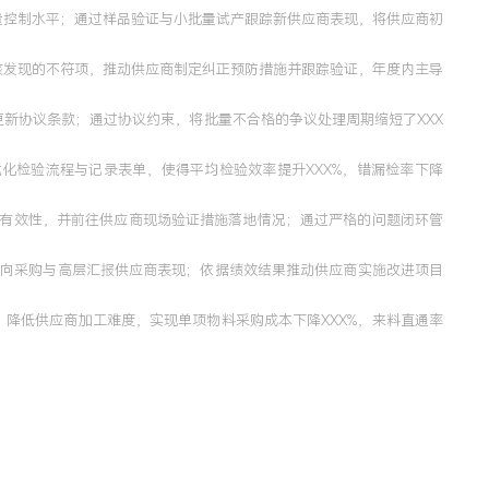
量控制水平；通过样品验证与小批量试产跟踪新供应商表现，将供应商初
核发现的不符项，推动供应商制定纠正预防措施并跟踪验证，年度内主导
新协议条款；通过协议约束，将批量不合格的争议处理周期缩短了XXX
化检验流程与记录表单，使得平均检验效率提升XXX%，错漏检率下降
的有效性，并前往供应商现场验证措施落地情况；通过严格的问题闭环管
，向采购与高层汇报供应商表现；依据绩效结果推动供应商实施改进项目
，降低供应商加工难度，实现单项物料采购成本下降XXX%，来料直通率