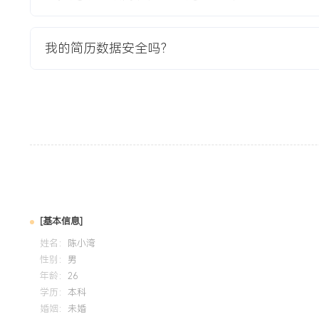
3.总结输出《精密冲压件供应商快速质量提升指南》，为后续
XXX%的时间成本。
我的简历数据安全吗？
教育背景
2020-09
-
2024-07
江苏大学
GPA X.XX/X.X（专业前XXX%），主修机械设计、工程材
用AutoCAD完成复杂装配图绘制，并使用Minitab进行基
传动部件尺寸链计算与公差分析项目，通过仿真验证将理论装
自我评价
[基本信息]
专业背景：拥有超过10年汽车电子与零部件行业供应商质量管理经验
姓名：
陈小湾
量体系与核心质量工具，擅长从供应商开发到绩效改善的全流
性别：
男
主导XXX家供应商的审核与提升，将关键物料来料合格率提升X
年龄：
26
下降XXX%，构建了稳定可靠的供应链。问题解决：精通8D、
学历：
本科
婚姻：
未婚
法，累计处理重大供应商品质异常XXX余起，平均闭环时间缩短