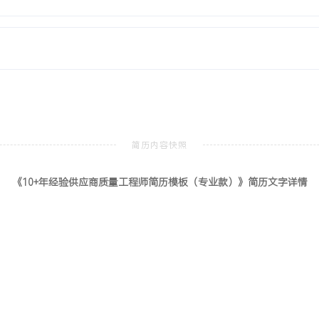
类似新供应商开发节省了约
机械工程
本科
料及质量控制相关课程。熟练运
础统计分析。课程设计主导了某
配不良率降低了X%。
《10+年经验供应商质量工程师简历模板（专业款）》简历文字详情
，熟悉IATF 16949质
程管理。供应商管理：成功
XX%，年度质量损失成本
5Why等质量问题分析方
XXX%，有效遏制问题复