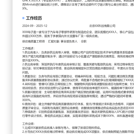
工作性质: 全职
应聘职位: 供应商质量工程师
期望工作地址: 北
求职状态: 离职-随时到岗
工作经历
2024-09
-
2025-12
北京XX科技有限公司
XXX电子是一家专注于汽车电子零部件研发与制造的企业，团
包括车载显示模块与传感器，年交付零部件超过XXX万件，服
及一级供应商。
供应商质量工程师
汇报对象：部门总监
工作概述：
1.供应商准入：负责新供应商导入审核，根据公司产品特性制
表；组织研发、采购进行现场审核，评估其生产能力和质量控
批量试产跟踪新供应商表现，将供应商初筛通过率稳定在XXX
XXX%。