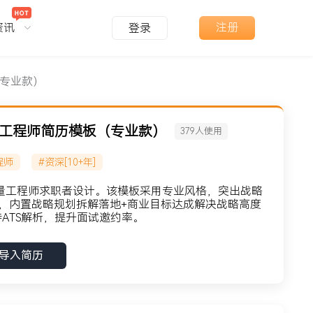
资讯
注册
登录
（专业款）
量工程师简历模板（专业款）
379
人使用
程师
#资深[10+年]
质量工程师求职者设计。该模板采用专业风格，突出战略
，内置战略规划拆解落地+商业目标达成解决战略高度
ATS解析，提升面试邀约率。
导入简历