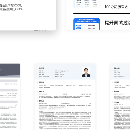
瓶颈供应商；采用过程审核
100分简历官方
现的不符项，推动供应商制
现并闭环XXX项关键问题。
提升面试邀
验方法、问题处理流程及质
协议条款；通过协议约束，
100分简历官方
调整检验项目与抽样方案；针
8个高质量
流程与记录表单，使得平均
测
100分简历官方
题，运用8D报告格式要求供
性，并前往供应商现场验证
不会写简历
步
发生率降低了XXX%。
度统计来料批次合格率、问题
100分简历官方
购与高层汇报供应商表现；
供应商X家。
你的简历为
键供应商导入SPC统计过
100分简历官方
低供应商加工难度，实现单