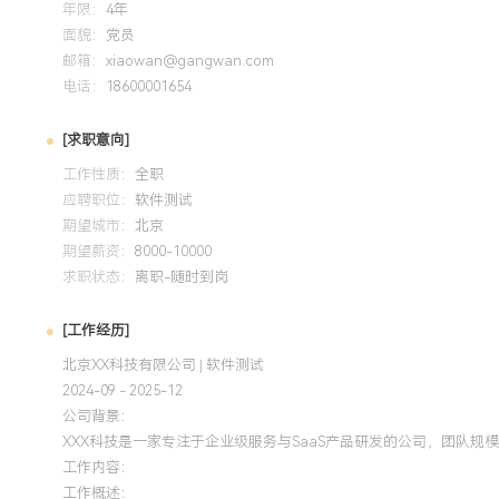
年限：
4年
据、性能）经验，通过引入自动化与改进测试方法，提升回归
面貌：
党员
陷，推动团队缺陷密度降低XXX%。流程改进：关注测试效能
邮箱：
xiaowan@gangwan.com
与流程中的问题，并通过建立规范、推广工具落地改进措施，
电话：
18600001654
人特质：逻辑清晰，沟通协作能力强，能作为测试代表在项目
一定的带教新人经验，乐于分享与总结。
[求职意向]
工作性质：
全职
培训经历
应聘职位：
软件测试
期望城市：
北京
2024-09
-
2025-12
岗湾培训中心
期望薪资：
8000-10000
求职状态：
离职-随时到岗
系统掌握了国际通用的软件测试基础理论与最佳实践。将测试
用于日常工作中，提升了测试用例的系统性与缺陷分析深度。
[工作经历]
化，在项目评审中获得多方认可，测试活动的规划与评估更加
北京XX科技有限公司 | 软件测试
2024-09 - 2025-12
公司背景：
XXX科技是一家专注于企业级服务与SaaS产品研发的公司，团队规
工作内容：
工作概述：