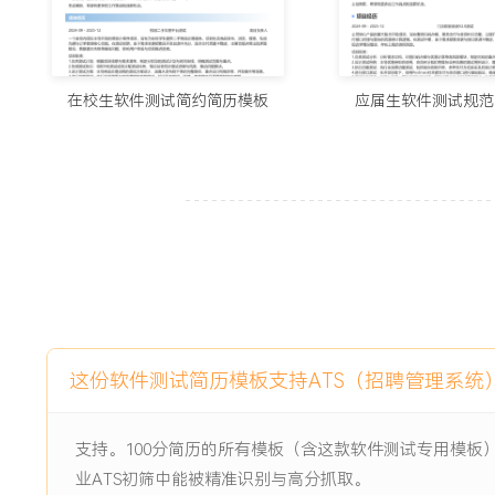
2.设计并维护了超过XXX条高质量测试用例，构建了负责模
性与覆盖率在团队评审中名列前茅。
3.搭建并维护了包含XXX个核心场景的UI自动化测试集，将其接
过XXX次，提早发现XXX次回归问题。
在校生软件测试简约简历模板
应届生软件测试规范
4.通过缺陷分析与流程优化建议，推动团队将平均缺陷修复周期
的线上缺陷密度降低了约XXX%。
5.主导了X个关键模块的性能测试与调优工作，验证了系统在X
产品容量规划提供了数据支撑。
主动离职，希望有更多的工作挑战和涨薪机会。
项目经历
2024-09
-
2025-12
智能客服平台数据中台对接项
这份软件测试简历模板支持ATS（招聘管理系统
目
公司战略级项目，旨在将原有客服系统与新建的统一数据中台
支持。100分简历的所有模板（含这款软件测试专用模板
行为数据的实时同步与智能推荐。项目涉及XX个微服务接口
业ATS初筛中能被精准识别与高分抓取。
数据迁移，复杂度高且上线时间紧张，任何数据错误将直接影