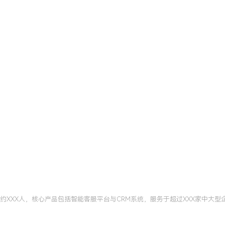
效率并有效预防深层次缺
提升，能主动识别团队协作
提升团队整体工作效率。个
中有效推动问题解决，具备
ISTQB认证测试工程师
北京
设计技术、测试管理知识应
主导的测试方案设计更结构
专业和高效。
模约XXX人，核心产品包括智能客服平台与CRM系统，服务于超过XXX家中大