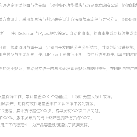
理沟通确定测试范围与优先级；识别核心功能模块与历史高发缺陷区域，协调测
测试方案设计，采用场景法与判定表等设计方法覆盖主流程与异常分支；组织用
，使用Selenium与Pytest框架编写UI自动化脚本；将脚本集成到持
分布、根本原因与重开率；定期与开发团队分享分析结果，共同制定改进措施，
用户模型与测试场景；使用JMeter工具执行压测，监控系统资源使用率与响
缺陷描述不规范，推动建立统一的测试环境管理规范与缺陷模板；在团队内推广
质量保障工作，累计覆盖XXX+个功能点，上线后无重大线上故障。
心测试资产，用例有效性与覆盖率在团队评审中名列前茅。
/CD流程，累计执行超过XXX次，提早发现XXX次回归问题。
XXX%，版本发布后的线上缺陷密度降低了约XXX%。
并发用户下的稳定性，为产品容量规划提供了数据支撑。