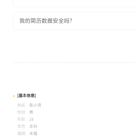
3.项目上线后，数据同步准确率经监控验证达到XXX%，支撑
客户满意度调查中相关模块评分未出现下滑。
我的简历数据安全吗？
教育背景
2020-09
-
2024-07
重庆邮电大学
GPA X.XX/X.X（专业前XX%），主修软件工程、数据库系
与基于Web的在线考试系统课程设计项目，在团队中负责后端功
与MySQL实现核心功能，并利用JUnit进行单元测试。掌握Li
Git代码版本管理工具与Maven项目构建。
[基本信息]
自我评价
姓名：
陈小湾
工作背景：拥有超过X年软件测试经验，深耕企业级SaaS产
性别：
男
具备从测试策略制定到落地执行的全流程质量保障能力。测试
年龄：
26
规划与风险控制，能主导制定测试方案并协调资源，通过前置
学历：
本科
婚姻：
未婚
负责项目的测试周期平均优化XXX%。质量保障：具备自动化