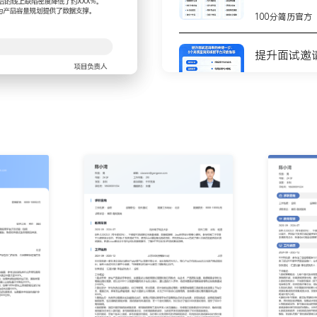
审会议，吸纳多方意见优化
100分简历官方
%。
建），使用Selenium
提升面试邀
水线，实现每日定时执行并自
间从X小时减少到Y小时。
100分简历官方
计缺陷分布、根本原因与重
推动开发增加自测用例，使
8个高质量
测
计并发用户模型与测试场
100分简历官方
时间指标；分析性能测试报
优化。
不会写简历
步
乱、缺陷描述不规范，推动
测试管理工具的高级功能
100分简历官方
你的简历为
100分简历官方
新产品的质量保障工作，累计