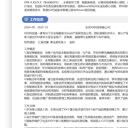
工作性质: 全职
应聘职位: 软件测试
期望工作地址: 北京
期望薪资:
求职状态: 离职-随时到岗
工作经历
2024-09
-
2025-12
北京XX科技有限公司
XXX科技是一家专注于企业级服务与SaaS产品研发的公司，
包括智能客服平台与CRM系统，服务于超过XXX家中大型企
拥有多个标杆案例。
软件测试
汇报对象：部门总监
工作概述：
1.测试策略规划：为每个迭代版本制定测试计划，与产品、开
优先级；识别核心功能模块与历史高发缺陷区域，协调测试资
将测试重点明确化，使得版本测试周期平均缩短XXX%。
2.测试用例设计：主导复杂模块（如工单流转引擎、智能路由