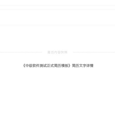
了智能推荐功能的稳定运行，
计算机科学与技术
本科
统、计算机网络等核心课程。参
能开发与测试，使用Java
nux操作系统常用命令，熟悉
《中级软件测试正式简历模板》简历文字详情
品领域，熟悉敏捷开发流程，
策略：擅长复杂项目的测试
分析与过程改进，累计将所
测试实施与专项测试（如数