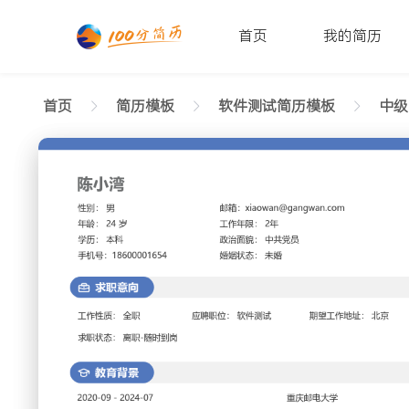
首页
我的简历
首页
简历模板
软件测试简历模板
中级[
返回样式图
正在查看中级软件测试正式简历模板文字版
陈小湾
性别: 男
年龄: 26
学历: 本科
婚姻状态: 未婚
工作年限: 4年
政治面
邮箱: xiaowan@gangwan.com
电话号码: 18600001654
求职意向