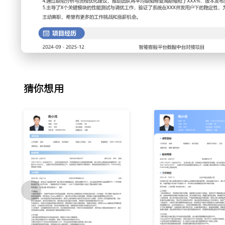
景法与判定表等设计方法覆盖主流程与异常分支；组织用例评
用例逻辑性与可执行性，所设计用例的缺陷发现率提升了XXX
3.自动化测试：针对高频回归的核心业务流程（如用户登录、会话创
与Pytest框架编写UI自动化脚本；将脚本集成到持续集成流
动发送报告；通过维护与优化脚本，将核心路径的回归验证时
4.缺陷分析与管理：建立版本缺陷分析机制，在迭代结束后统
开率；定期与开发团队分享分析结果，共同制定改进措施，如
猜你想用
得后续迭代的缺陷重开率降低了XXX%。
5.性能测试支持：参与重点项目的性能测试，根据需求文档设
景；使用JMeter工具执行压测，监控系统资源使用率与响应
告，定位接口响应慢、数据库连接池不足等性能瓶颈，并推动
6.测试流程改进：识别测试流程中的效率堵点，如环境部署混
建立统一的测试环境管理规范与缺陷模板；在团队内推广使用
（如测试集、需求关联），提升了团队协作效率约XXX%。
工作业绩：
1.作为核心测试人员，主导完成了XX个重大版本迭代与X个
覆盖XXX+个功能点，上线后无重大线上故障。