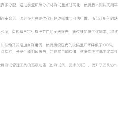
试资源分配，通过前置风险分析将测试重点明确化，使得版本测试周期平
例评审会议，吸纳多方意见优化用例逻辑性与可执行性，所设计用例的缺
续集成流水线，实现每日定时执行并自动发送报告；通过维护与优化脚本，将核
如推动开发增加自测用例，使得后续迭代的缺陷重开率降低了XXX%。
应时间指标；分析性能测试报告，定位接口响应慢、数据库连接池不足等性
使用测试管理工具的高级功能（如测试集、需求关联），提升了团队协作