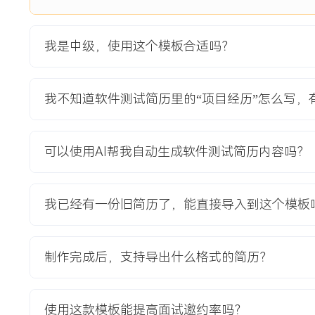
策。
项目职责：
我是中级，使用这个模板合适吗？
1.负责测试方案：主导制定项目整体测试策略与方案，规划功
能测试阶段；协调测试环境资源，准备包含脱敏生产数据的测
全面性。
我不知道软件测试简历里的“项目经历”怎么写，
2.负责专项测试：重点负责数据一致性验证测试，设计双向数
脚本对比源系统与中台数据库的关键字段；执行历史数据迁移
的准确性与完整性。
可以使用AI帮我自动生成软件测试简历内容吗？
3.建立质量门禁：推动在持续集成流水线中增加核心接口的自
关键业务链路的接口自动化测试脚本，确保每次代码合并后核
4.协调团队协作：作为测试侧对接人，与数据中台团队、后端
我已经有一份旧简历了，能直接导入到这个模板
步测试进度与风险；组织跨团队的缺陷评审会，推动复杂数据
项目业绩：
制作完成后，支持导出什么格式的简历？
1.保障了项目准时上线，通过系统的测试方案发现了XXX个
容性问题，避免了上线后可能的数据混乱风险。
2.建立的数据一致性校验方法与SQL脚本成为团队资产，后
使用这款模板能提高面试邀约率吗？
率提升了约XXX%。