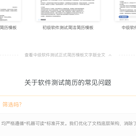
块的核心测试资产，用例有效
10个值得试
100分简历官方
入CI/CD流程，累计执行超
简历模板
初级软件测试简洁简历模板
中级软
8款AI简
缩短了XXX%，版本发布后
100分简历官方
XX并发用户下的稳定性，为
查看中级软件测试正式简历模板文字版全文
从模板到A
100分简历官方
关于软件测试简历的常见问题
一份让HR
100分简历官方
项目负责人
）筛选吗？
深度集成，实现客户画像、
）均严格遵循“机器可读”标准开发。我们优化了文档底层架构，消
改造、数据一致性保障及历史
响客户服务体验与营销决