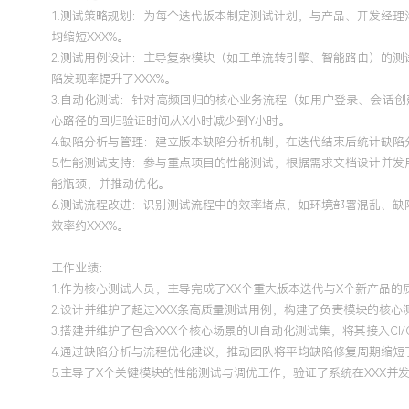
1.测试策略规划：为每个迭代版本制定测试计划，与产品、开发经
均缩短XXX%。
2.测试用例设计：主导复杂模块（如工单流转引擎、智能路由）的
陷发现率提升了XXX%。
3.自动化测试：针对高频回归的核心业务流程（如用户登录、会话创建）
心路径的回归验证时间从X小时减少到Y小时。
4.缺陷分析与管理：建立版本缺陷分析机制，在迭代结束后统计缺陷
5.性能测试支持：参与重点项目的性能测试，根据需求文档设计并发
能瓶颈，并推动优化。
6.测试流程改进：识别测试流程中的效率堵点，如环境部署混乱、
效率约XXX%。
工作业绩：
1.作为核心测试人员，主导完成了XX个重大版本迭代与X个新产品的
2.设计并维护了超过XXX条高质量测试用例，构建了负责模块的核
3.搭建并维护了包含XXX个核心场景的UI自动化测试集，将其接入CI
4.通过缺陷分析与流程优化建议，推动团队将平均缺陷修复周期缩短了
5.主导了X个关键模块的性能测试与调优工作，验证了系统在XXX