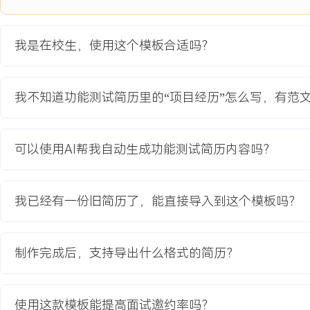
明确每日测试重点。
2.设计并编写相关功能的测试用例，运用场景法覆盖发布成功、失败
推送、接收等完整流程，共输出用例XXX条。
我是在校生，使用这个模板合适吗？
3.执行功能测试，在Android与iOS真机及模拟器上验证功能，提
闭环。
4.在版本发布前，协助执行冒烟测试与回归测试，整理测试报告，汇
我不知道功能测试简历里的“项目经历”怎么写，有范
险。
项目业绩：
可以使用AI帮我自动生成功能测试简历内容吗？
1.累计编写并维护了XXX条测试用例，核心功能测试覆盖率达到XXX
2.测试执行期间共发现XXX个缺陷，其中XXX个在发布前被修复，
误与界面显示问题。
我已经有一份旧简历了，能直接导入到这个模板吗？
3.通过规范的测试流程，保障了负责模块在X次迭代中均按时交付，
的线上问题。
制作完成后，支持导出什么格式的简历？
教育背景
2020-09
-
2024-07
河北工业大学
使用这款模板能提高面试邀约率吗？