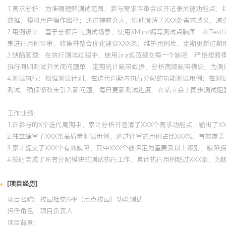
1.需求分析：为准确理解测试范围，参与需求评审会议并记录关键功能点
数据，模拟用户操作路径；通过提前介入，协助澄清了XXX处需求歧义，减
2.用例设计：基于分解后的测试场景，使用XMind编写测试点脑图；在T
事进行用例评审，收集并整合优化建议XXX条；维护用例库，定期更新过期
3.缺陷管理：在执行测试过程中，使用Jira规范提交每一个缺陷；严格
执行回归测试并关闭问题单；定期统计缺陷数据，分析高频缺陷模块，为测试
4.测试执行：根据测试计划，在迭代周期内执行分配的功能测试用例；在
测试，确保修改未引入新问题；每日更新测试进度，在站立会上同步测试阻塞
工作业绩：
1.在参与的X个迭代周期中，累计分析并澄清了XXX个需求功能点，输出了X
2.独立编写了XXX条高质量测试用例，通过评审的用例占比XXX%，有效覆
3.累计提交了XXX个有效缺陷，其中XXX个被评定为重要及以上级别，缺陷
4.按时完成了所有分配模块的测试执行工作，累计执行用例超过XXX条，为
[项目经历]
项目名称：校园社交APP（点点校园）功能测试
担任角色：
项目负责人
项目背景：