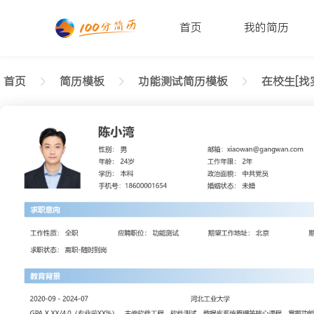
首页
我的简历
首页
简历模板
功能测试简历模板
在校生[找
返回样式图
正在查看在校生功能测试现代简历模板文字版
陈小湾
性别: 男
年龄: 26
学历: 本科
婚姻状态: 未婚
工作年限: 4年
政治面貌: 党
邮箱: xiaowan@gangwan.com
电话号码: 18600001654
求职意向