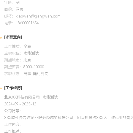
年限：
4年
系统学习了软件测试生命周期、测试设计技术与测试管理知识。将认
面貌：
党员
于校园社交APP项目，规范了测试用例设计模板与缺陷提交格式，使
邮箱：
xiaowan@gangwan.com
电话：
准化程度提高，测试活动更具条理。
18600001654
[求职意向]
工作性质：
全职
应聘职位：
功能测试
期望城市：
北京
期望薪资：
8000-10000
求职状态：
离职-随时到岗
[工作经历]
北京XX科技有限公司 | 功能测试
2024-09 - 2025-12
公司背景：
XXX软件是专注企业服务领域的科技公司，团队规模约XXX人，核心业务是
工作内容：
工作概述：