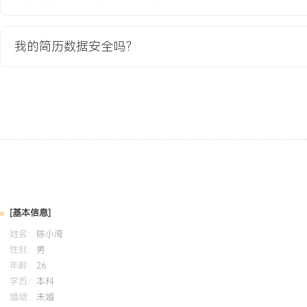
GPA X.XX/4.0（专业前XX%），主修软件工程、软件测试、数据
掌握功能测试基本理论与流程，熟悉MySQL数据库基础操作与Linu
试课程实践中，主导对一款在线考试系统的测试工作，完成了需求分
我的简历数据安全吗？
执行的全过程，最终提交的测试方案与缺陷报告获得优秀评价。
自我评价
测试基础：系统学习软件测试理论，掌握测试用例设计方法（等价类
与缺陷管理流程，能够将理论知识应用于实际项目分析。实践成果：
独立负责核心模块测试，累计设计用例XXX条，发现有效缺陷XXX
量，实践了从需求到上线的完整测试周期。学习能力：通过自学掌握
TestLink与缺陷管理工具Jira的基本使用，能够快速适应企业级测
特质：细心严谨，对软件质量有责任心，具备良好的沟通意愿与团队
[基本信息]
一定的项目压力，渴望在实战中快速成长。
姓名：
陈小湾
性别：
男
年龄：
26
培训经历
学历：
本科
婚姻：
未婚
2024-09
-
2025-12
岗湾培训中心
软