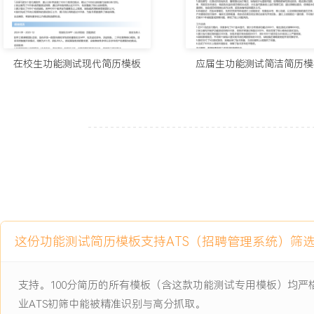
块。
3.累计提交了XXX个有效缺陷，其中XXX个被评定为重要及以上级
到团队认可。
4.按时完成了所有分配模块的测试执行工作，累计执行用例超过XXX
在校生功能测试现代简历模板
应届生功能测试简洁简历模
了基础保障。
主动离职，希望有更多的工作挑战和涨薪机会。
项目经历
2024-09
-
2025-12
校园社交APP（点点校园）功
能测试
软件工程课程团队项目，旨在开发一款面向高校学生的轻量级社交AP
活动组队、二手交易等核心模块。项目采用敏捷开发模式，周期为X
这份功能测试简历模板支持ATS（招聘管理系统）筛
试面临需求频繁变更、设备兼容性多样以及学生用户场景复杂的挑战
项目职责：
支持。100分简历的所有模板（含这款功能测试专用模板）均
1.负责制定核心功能模块（动态发布、消息通知）的测试计划，依据
业ATS初筛中能被精准识别与高分抓取。