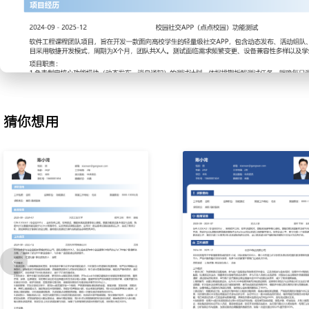
2.用例设计：基于分解后的测试场景，使用XMind编写测试点脑图；在Te
模块分层编写详细测试用例，覆盖正常、异常、边界情况；采用等价
方法设计输入数据；邀请开发与产品同事进行用例评审，收集并整合优
护用例库，定期更新过期用例，保障用例有效性与需求同步率在XXX
3.缺陷管理：在执行测试过程中，使用Jira规范提交每一个缺陷；严
题、重现步骤、实际结果、预期结果，并附上截图或日志；跟踪指派
定位并复现问题；验证修复后的缺陷，执行回归测试并关闭问题单；
猜你想用
分析高频缺陷模块，为测试重点调整提供依据，缺陷一次提交通过率维
4.测试执行：根据测试计划，在迭代周期内执行分配的功能测试用例
数据，按步骤操作软件，记录每一步的实际结果；对发现的疑似问题
定重现；执行针对已修复缺陷的专项回归测试，确保修改未引入新问
度，在站立会上同步测试阻塞与风险，保障了负责模块的测试任务按
达XXX%。
工作业绩：
1.在参与的X个迭代周期中，累计分析并澄清了XXX个需求功能点，输
场景分析文档。
2.独立编写了XXX条高质量测试用例，通过评审的用例占比XXX%，