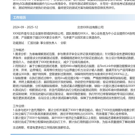
工作性质: 全职
应聘职位: 功能测试
期望工作地址: 北京
期望薪资: 8000
求职状态: 离职-随时到岗
工作经历
2024-09
-
2025-12
北京XX科技有限公司
XXX软件是专注企业服务领域的科技公司，团队规模约XXX人，核
供OA协同办公与CRM客户管理解决方案，产品服务于超过XXX家企
区建立渠道合作。
功能测试
汇报对象：部门总监
工作概述：
1.需求分析：为准确理解测试范围，参与需求评审会议并记录关键功
逻辑绘制流程图，与产品经理确认边界条件；依据需求文档拆解测试
化为可验证的测试点；独立设计简单测试数据，模拟用户操作路径；
澄清了XXX处需求歧义，减少了后续沟通成本。