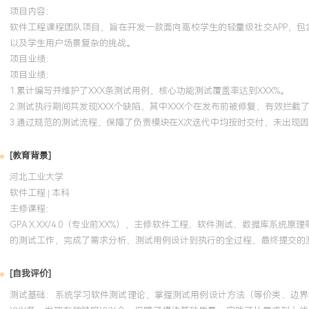
项目内容：
软件工程课程团队项目，旨在开发一款面向高校学生的轻量级社交APP，
以及学生用户场景复杂的挑战。
项目业绩：
项目业绩：
1.累计编写并维护了XXX条测试用例，核心功能测试覆盖率达到XXX%。
2.测试执行期间共发现XXX个缺陷，其中XXX个在发布前被修复，有效拦
3.通过规范的测试流程，保障了负责模块在X次迭代中均按时交付，未出现
[教育背景]
河北工业大学
软件工程 | 本科
主修课程：
GPA X.XX/4.0（专业前XX%），主修软件工程、软件测试、数据库系
的测试工作，完成了需求分析、测试用例设计到执行的全过程，最终提交的
[自我评价]
测试基础：系统学习软件测试理论，掌握测试用例设计方法（等价类、边界