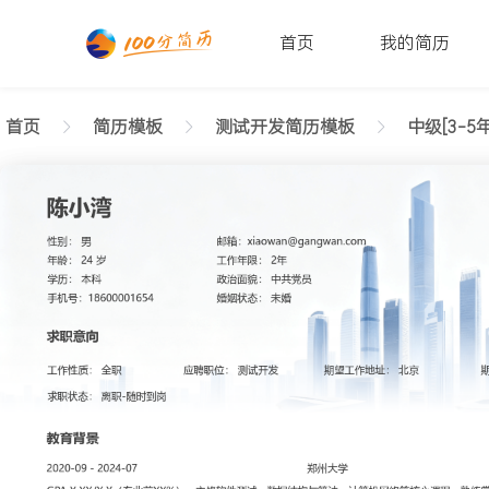
首页
我的简历
首页
简历模板
测试开发简历模板
中级[3-5年
返回样式图
正在查看中级测试开发工整简历模板文字版
陈小湾
性别: 男
年龄: 26
学历: 本科
婚姻状态: 未婚
工作年限: 4年
政治面貌: 党
邮箱: xiaowan@gangwan.com
电话号码: 18600001654
求职意向