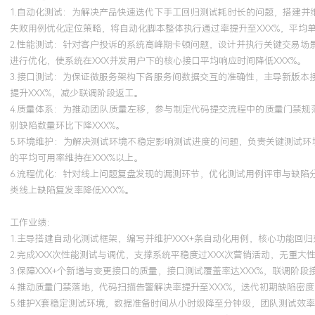
1.自动化测试：为解决产品快速迭代下手工回归测试耗时长的问题，搭建并
失败用例优化定位策略，将自动化脚本整体执行通过率提升至XXX%，平均单
2.性能测试：针对客户投诉的系统高峰期卡顿问题，设计并执行关键交易
进行优化，使系统在XXX并发用户下的核心接口平均响应时间降低XXX%。
3.接口测试：为保证微服务架构下各服务间数据交互的准确性，主导新版
提升XXX%，减少联调阶段返工。
4.质量体系：为推动团队质量左移，参与制定代码提交流程中的质量门禁规
别缺陷数量环比下降XXX%。
5.环境维护：为解决测试环境不稳定影响测试进度的问题，负责关键测试环
的平均可用率维持在XXX%以上。
6.流程优化：针对线上问题复盘发现的漏测环节，优化测试用例评审与缺
类线上缺陷复发率降低XXX%。
工作业绩：
1.主导搭建自动化测试框架，编写并维护XXX+条自动化用例，核心功能回归
2.完成XXX次性能测试与调优，支撑系统平稳度过XXX次营销活动，无重大
3.保障XXX+个新增与变更接口的质量，接口测试覆盖率达XXX%，联调阶段
4.推动质量门禁落地，代码扫描告警解决率提升至XXX%，迭代初期缺陷密度
5.维护X套稳定测试环境，数据准备时间从小时级降至分钟级，团队测试效率提