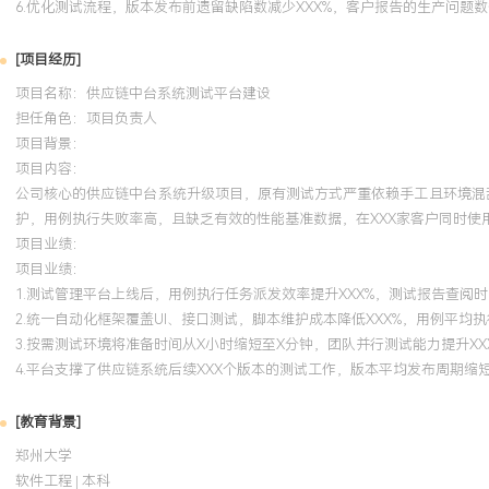
6.优化测试流程，版本发布前遗留缺陷数减少XXX%，客户报告的生产问题数
[项目经历]
项目名称：供应链中台系统测试平台建设
担任角色：
项目负责人
项目背景：
项目内容：
公司核心的供应链中台系统升级项目，原有测试方式严重依赖手工且环境混
护，用例执行失败率高，且缺乏有效的性能基准数据，在XXX家客户同时使
项目业绩：
项目业绩：
1.测试管理平台上线后，用例执行任务派发效率提升XXX%，测试报告查阅时
2.统一自动化框架覆盖UI、接口测试，脚本维护成本降低XXX%，用例平均执
3.按需测试环境将准备时间从X小时缩短至X分钟，团队并行测试能力提升XX
4.平台支撑了供应链系统后续XXX个版本的测试工作，版本平均发布周期缩短
[教育背景]
郑州大学
软件工程 | 本科