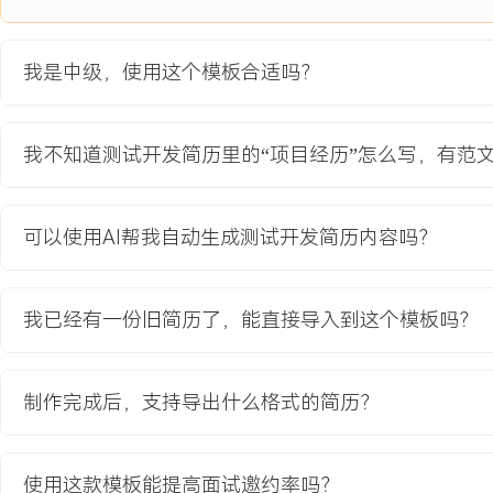
数据，在XXX家客户同时使用的业务高峰季曾出现服务不可用。
项目职责：
我是中级，使用这个模板合适吗？
1.平台设计：负责测试管理平台的需求分析与核心模块设计，整合用
报告展示功能。
2.框架开发：基于Python+Pytest+Selenium/Requests技术栈，
我不知道测试开发简历里的“项目经历”怎么写，有范
架，封装通用操作与断言库。
3.环境治理：设计基于Docker+K8s的按需测试环境构建方案，编
脚本。
可以使用AI帮我自动生成测试开发简历内容吗？
4.效率工具：开发一键执行脚本与可视化报告生成工具，集成至Jenki
试数据Mock服务。
我已经有一份旧简历了，能直接导入到这个模板吗？
项目业绩：
1.测试管理平台上线后，用例执行任务派发效率提升XXX%，测试报
XXX%。
制作完成后，支持导出什么格式的简历？
2.统一自动化框架覆盖UI、接口测试，脚本维护成本降低XXX%，用
在XXX%以上。
3.按需测试环境将准备时间从X小时缩短至X分钟，团队并行测试能力提
使用这款模板能提高面试邀约率吗？
4.平台支撑了供应链系统后续XXX个版本的测试工作，版本平均发布周