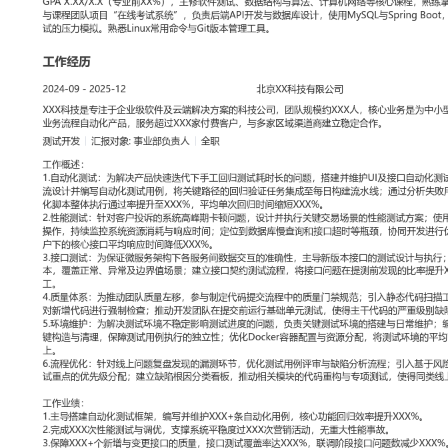
工作性质: 全职
应聘职位: 测试开发
期望工作地址: 北京
期望薪资: 8000
求职状态: 离职-随时到岗
工作经历
2024-09
-
2025-12
北京XX科技有限公司
XXX科技是专注于企业级软件及云端解决方案的科技公司，团队规模
是为中小型企业提供客户关系管理与业务流程自动化产品，服务超过X
多家区域渠道商建立稳定合作。
测试开发
汇报对象：部门总监
工作概述：
1.自动化测试：为解决产品快速迭代下手工回归测试耗时长的问题，搭
自动化测试框架；基于产品核心业务流设计并编写自动化测试用例，
证任务集成至每日构建流水线；通过分析失败用例优化定位策略，将
通过率提升至XXX%，平均单次回归时间缩短XXX%。