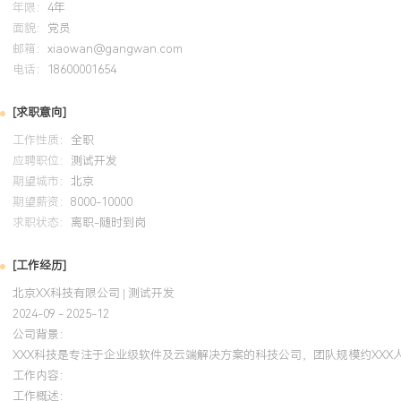
年限：
4年
禁落地，助力团队将缺陷发现阶段左移，迭代初期缺陷密度下降XXX
面貌：
党员
导：乐于总结并分享技术实践，主导编写团队测试技术规范文档，指
邮箱：
xiaowan@gangwan.com
师掌握自动化脚本开发，提升团队整体技术水位。
电话：
18600001654
培训经历
[求职意向]
工作性质：
全职
2024-09
-
2025-12
岗湾培训中心
应聘职位：
测试开发
期望城市：
系统化学习了高级测试管理、测试过程改进及测试自动化策略等知识
北京
期望薪资：
8000-10000
方法应用于实际项目，优化测试计划与资源分配，在XXX版本中精准
求职状态：
离职-随时到岗
测试效率提升XXX%，项目延期风险降低。输出的测试策略模板被团
[工作经历]
北京XX科技有限公司 | 测试开发
2024-09 - 2025-12
公司背景：
XXX科技是专注于企业级软件及云端解决方案的科技公司，团队规模约XX
工作内容：
工作概述：