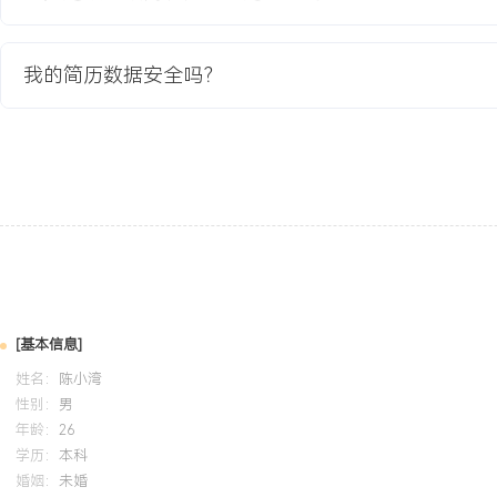
严重缺陷数下降XXX%。
我的简历数据安全吗？
教育背景
2020-09
-
2024-07
郑州大学
GPA X.XX/X.X（专业前XX%），主修软件测试、数据结构与算法
程，熟练掌握Java与Python编程。参与课程团队项目“在线考试系统”
数据库设计，使用MySQL与Spring Boot，实现XXX用户同时在
Linux常用命令与Git版本管理工具。
自我评价
[基本信息]
测试开发经验：X年软件测试与测试开发经验，深度参与企业级SaaS
姓名：
陈小湾
程，主导关键模块的自动化测试体系搭建，将核心回归套件执行效率提
性别：
男
障每周高频发布节奏。技术攻关能力：善于定位复杂技术问题，通过
年龄：
26
析，多次解决系统瓶颈，使核心服务响应时间降低XXX%，支撑客户规
学历：
本科
婚姻：
未婚
XXX家。质量体系建设：具备从工具开发到流程优化的全局视角，推