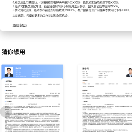
2.性能测试：针对客户投诉的系统高峰期卡顿问题，设计并执行关键
方案；使用压测工具模拟多用户并发操作，持续监控系统资源消耗与
据库慢查询和接口超时等瓶颈，协同开发进行优化，使系统在XXX并
平均响应时间降低XXX%。
3.接口测试：为保证微服务架构下各服务间数据交互的准确性，主导
计与执行；使用工具编写接口测试脚本，覆盖正常、异常及边界值场
试流程，将接口问题在提测前发现的比率提升XXX%，减少联调阶段
猜你想用
4.质量体系：为推动团队质量左移，参与制定代码提交流程中的质量
代码扫描工具并与CI/CD流程集成，对新增代码进行强制检查；推动
行基础单元测试，使得主干代码的严重级别缺陷数量环比下降XXX%
5.环境维护：为解决测试环境不稳定影响测试进度的问题，负责关键
常维护；编写脚本实现测试数据的一键构造与清理，保障测试用例执
Docker容器配置与资源分配，将测试环境的平均可用率维持在XXX%
6.流程优化：针对线上问题复盘发现的漏测环节，优化测试用例评审
入基于风险分析的测试策略，调整测试重点的优先级分配；建立缺陷
相关模块的代码重构与专项测试，使得同类线上缺陷复发率降低XXX
工作业绩：