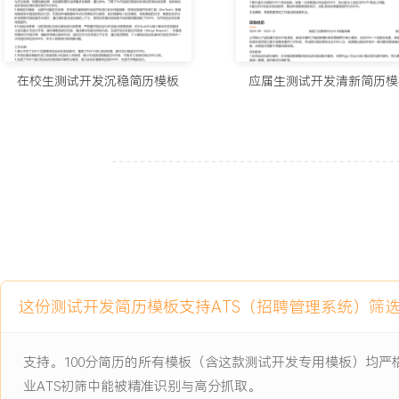
1.主导搭建自动化测试框架，编写并维护XXX+条自动化用例，核心
XXX%。
2.完成XXX次性能测试与调优，支撑系统平稳度过XXX次营销活动
3.保障XXX+个新增与变更接口的质量，接口测试覆盖率达XXX%，
在校生测试开发沉稳简历模板
应届生测试开发清新简历模
少XXX%。
4.推动质量门禁落地，代码扫描告警解决率提升至XXX%，迭代初期缺
5.维护X套稳定测试环境，数据准备时间从小时级降至分钟级，团队测
6.优化测试流程，版本发布前遗留缺陷数减少XXX%，客户报告的生
XXX%。
主动离职，希望有更多的工作挑战和涨薪机会。
项目经历
这份测试开发简历模板支持ATS（招聘管理系统）筛
2024-09
-
2025-12
供应链中台系统测试平台建设
公司核心的供应链中台系统升级项目，原有测试方式严重依赖手工且
支持。100分简历的所有模板（含这款测试开发专用模板）均
每周XXX次以上的迭代频率。多个业务线共用测试环境导致数据污染
业ATS初筛中能被精准识别与高分抓取。
平均长达X小时。自动化测试脚本分散维护，用例执行失败率高，且