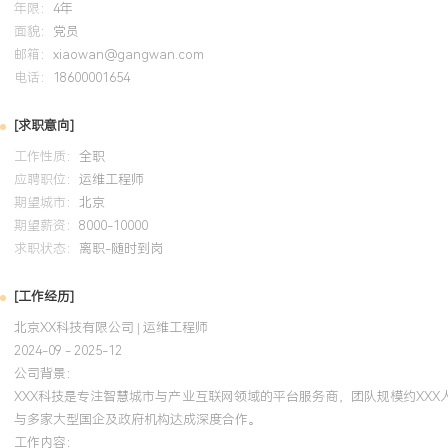
年限：
4年
2.同城双活架构实现业务流量分钟级切换，RPO≈0，RTO<XXX分
面貌：
党员
障中实现业务无感知切换。
邮箱：
xiaowan@gangwan.com
3.新数据中心体系承载了平台XXX%的流量，容量提升XXX倍，有效
电话：
18600001654
增长需求。
4.通过项目积累的多活建设经验，使公司具备了对外输出该能力的基
[求职意向]
类技术咨询服务项目。
工作性质：
全职
5.项目总投资控制在预算的XXX%以内，通过精细化管理节约成本XX
应聘职位：
运维工程师
期望城市：
北京
期望薪资：
8000-10000
教育背景
求职状态：
离职-随时到岗
2020-09
-
2024-07
河北工业大学
[工作经历]
GPA X.XX/X.X（专业前XX%），主修计算机通信网络、嵌入式系
北京XX科技有限公司 | 运维工程师
程，参与校园网流量监控与预警系统课程设计（使用SNMP协议与Ja
2024-09 - 2025-12
数据采集与告警引擎开发，实现百台网络设备的实时监控，熟悉网络
公司背景：
调优基础，考取全国计算机等级考试四级数据库工程师证书。
XXX科技是专注智慧城市与产业互联网领域的平台服务商，团队规模约XX
与多家大型国企及政府机构达成深度合作。
工作内容：
自我评价