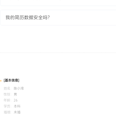
1.顶层设计与方案制定：作为项目总负责人，主导整个容灾体系的顶
中心（同城双活+异地灾备）总体架构；组织编写包含技术方案、实
投资预算在内的全套项目方案，并推动公司管理层与投资委员会评审
我的简历数据安全吗？
2.资源协调与供应商管理：协调内部基建、网络、安全、研发等多部
项目组；主导数据中心选址、网络专线采购、硬件设备选型与云服务
部供应商与集成商，确保各环节交付质量与进度符合整体计划。
3.核心技术方案把关：审定网络多活架构、数据同步与一致性方案、
核心技术方案；决策采用大二层网络延伸与分布式数据库解决同城双
用异步复制与定期演练保障异地数据可靠性。
4.演练与切换指挥：规划并组织多层次、全场景的灾备演练，包括单
数据中心切换、异地灾备启动等；担任重大演练和真实故障切换的总
急决策流程，确保演练过程可控，业务影响最小。
5.体系标准化与推广：项目验收后，主导编写《多活数据中心建设与
[基本信息]
术方案、管理流程、应急预案形成公司标准；将该体系推广至其他重
姓名：
陈小湾
整体容灾水平。
性别：
男
年龄：
26
项目业绩：
学历：
本科
1.成功建成并投产同城双活数据中心与异地灾备中心，平台理论可用性
婚姻：
未婚
XXX%，达到金融级容灾标准，顺利通过监管审查。