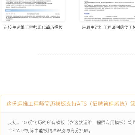
引进关键人才、建立导师制与组织技术闭门会，打造学习型组织氛围
力在公司年度评选中提升至前X名，关键人才保留率达XXX%。
7.预算与采购：全面负责技术体系年度预算（超XXX万元）的编制、
导大型软件采购、云服务商选型与合同谈判，通过引入竞争与长期合
在校生运维工程师现代简历模板
应届生运维工程师利落简历
购成本XXX%；建立供应商管理体系，定期评估服务SLA与绩效，优
供应链的稳定与弹性。
工作业绩：
1.制定并落地的技术战略有效支撑公司收入从XXX亿增长至XXX亿
打下坚实基础。
2.主导建立的运维与安全体系成功助力公司获得多项国家级资质认证
引XXX家以上合作伙伴参照建设。
3.规划的云原生数字基座平台上线后，支持业务微服务数量从XXX个
自动化发布XXX次，故障平均恢复时间降低XXX%。
这份运维工程师简历模板支持ATS（招聘管理系统）
4.推行的SRE实践使公司整体事故数量下降XXX%，重大线上故障（P0
数，客户满意度提升XXX%。
支持。100分简历的所有模板（含这款运维工程师专用模板）
5.通过有效的技术治理与成本优化，三年累计节省技术成本超XXX万
与管控水平行业领先。
企业ATS初筛中能被精准识别与高分抓取。