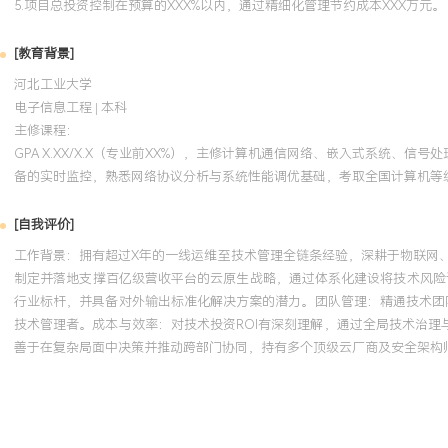
5.项目总投资控制在预算的XXX%以内，通过精细化管理节约成本XXX万元。
[教育背景]
河北工业大学
电子信息工程 | 本科
主修课程：
GPA X.XX/X.X（专业前XX%），主修计算机通信网络、嵌入式系统
备的实时监控，熟悉网络协议分析与系统性能调优基础，考取全国计算机等
[自我评价]
工作背景：拥有超过X年的一线运维至技术管理全链条经验，深耕于物联网
制定并落地支撑百亿级营收平台的云原生战略，通过体系化建设将技术风险评
行业标杆，并具备对外输出标准化解决方案的潜力。团队管理：精通技术团队
技术管理者。成本与效率：对技术投资ROI有深刻理解，通过全局技术治理
善于在复杂局面中决策并推动跨部门协同，持有多个顶级云厂商及安全架构