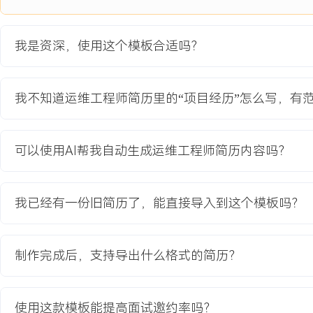
6.所带领的团队成为公司技术中坚力量，输送出X名总监级与XX名经
队获评公司年度优秀团队。
7.在预算框架内高质量完成技术供给，通过精明的采购策略累计节约成
我是资深，使用这个模板合适吗？
商绩效达标率XXX%。
主动离职，希望有更多的工作挑战和涨薪机会。
我不知道运维工程师简历里的“项目经历”怎么写，有
项目经历
可以使用AI帮我自动生成运维工程师简历内容吗？
2024-09
-
2025-12
城市物联网平台同城双活与异
地容灾数据中心建设
我已经有一份旧简历了，能直接导入到这个模板吗？
公司核心的城市物联网平台管理着城市关键民生设施的数十万终端，
存在城市级业务中断的极高风险，无法满足监管部门对关键信息基础
时，业务快速增长导致现有数据中心容量接近饱和，急需构建一个具
制作完成后，支持导出什么格式的简历？
备能力的全新多活数据中心体系，以实现业务高可用与无缝扩容，项目
元。
项目职责：
使用这款模板能提高面试邀约率吗？