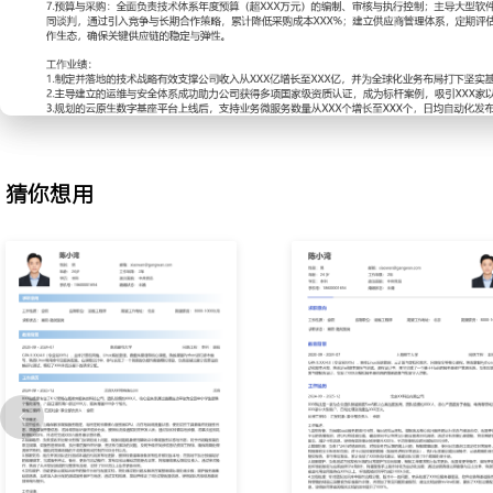
2.体系建设：从零开始构建符合等保三级与ISO27001标准的全域
础设施、应用服务、数据安全与隐私保护；设计并推行覆盖需求、设
线、运营的全生命周期运维管理规范；建立体系内审与持续改进机制
权威认证并每年复审通过，使公司整体技术风险评级降低X个等级。
3.平台规划：规划并推动公司下一代技术平台——云原生数字基座的落
PaaS及可观测能力；主导平台架构设计，明确以Kubernetes为核
DevOps为流程的技术选型与集成方案；制定平台分阶段落地与业务
猜你想用
拟团队负责实施，最终平台承载公司XXX%的核心业务，资源交付效率
4.卓越运维：在公司内全面推行SRE文化与实践，建立基于业务价值的
管理制度；设计并实施全链路可观测性方案，整合Metrics、Logs、T
健康度全景视图；引入混沌工程作为常态化的稳定性验证手段，通过
化实验，提前发现系统性风险，将核心业务的可用性目标从XXX%提升
5.技术治理：建立公司级技术治理委员会并主导运作，制定技术选型
与代码质量门禁；推动技术债务的识别、度量与偿还机制，通过专项
均技术债务率降低XXX%；建立成本可视化与优化闭环，通过资源调
与预留实例规划，在业务量年复合增长XXX%的情况下，IT基础设施成
6.团队建设：负责运维体系、SRE团队及基础平台部共计约XXX人的
设计并实施技术人员双通道发展路径，建立以胜任力模型为基础的培