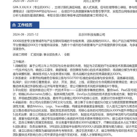
工作性质: 全职
应聘职位: 运维工程师
期望工作地址: 北京
期望薪资: 800
求职状态: 离职-随时到岗
工作经历
2024-09
-
2025-12
北京XX科技有限公司
XXX科技是专注智慧城市与产业互联网领域的平台服务商，团队规模
为城市物联网平台与产业数据中台，平台管理超过XXX万个智能终端
的市政管理与产业升级提供数字化底座，与多家大型国企及政府机构
运维工程师
汇报对象：部门总监
工作概述：
1.战略规划：基于公司三年上市目标与业务全球化布局，制定与之匹配
展战略蓝图；主导技术委员会评估下一代技术栈方向，确定以云原生
容为核心的技术演进路径；将战略分解为年度实施路线图，并建立季
确保技术投入与业务增长同频，技术战略对业务的支持满意度达XXX