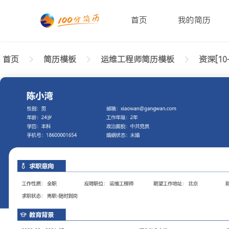
首页
我的简历
首页
简历模板
运维工程师简历模板
资深[10
返回样式图
正在查看资深运维工程师清爽简历模板文字版
陈小湾
性别: 男
年龄: 26
学历: 本科
婚姻状态: 未婚
工作年限: 4年
政治面貌: 党
邮箱: xiaowan@gangwan.com
电话号码: 18600001654
求职意向