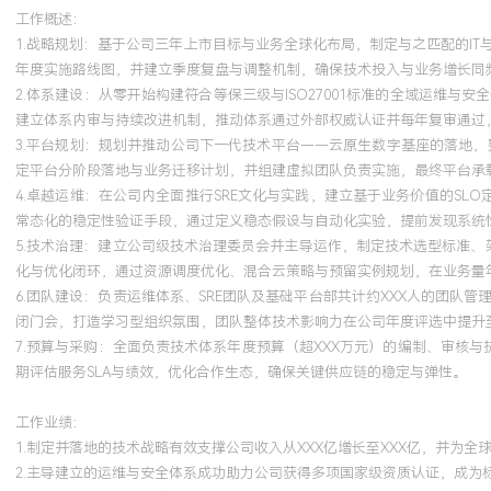
工作概述：
工作背景：拥有超过X年的一线运维至技术管理全链条经验，深耕于
1.战略规划：基于公司三年上市目标与业务全球化布局，制定与之匹配的I
年度实施路线图，并建立季度复盘与调整机制，确保技术投入与业务增长同频
复杂系统领域，具备从技术战略规划到大规模团队管理的完整视角。
2.体系建设：从零开始构建符合等保三级与ISO27001标准的全域运
务战略转化为可执行的技术蓝图，曾主导制定并落地支撑百亿级营收
建立体系内审与持续改进机制，推动体系通过外部权威认证并每年复审通过
通过体系化建设将技术风险评级降低X个等级，技术对业务的赋能满意
3.平台规划：规划并推动公司下一代技术平台——云原生数字基座的落地，整合I
建：具备从0到1构建高标准、可认证的运维与安全体系的能力，主
定平台分阶段落地与业务迁移计划，并组建虚拟团队负责实施，最终平台承载
杆，并具备对外输出标准化解决方案的潜力。团队管理：精通技术团
4.卓越运维：在公司内全面推行SRE文化与实践，建立基于业务价值的SLO定
化治理，曾管理XXX人规模的技术团队，通过人才发展与文化塑造，
常态化的稳定性验证手段，通过定义稳态假设与自动化实验，提前发现系统性
率提升至XXX%，并输送多名高级技术管理者。成本与效率：对技术投
5.技术治理：建立公司级技术治理委员会并主导运作，制定技术选型标准、
通过全局技术治理与精细化成本控制，在业务高速增长期累计优化成本
化与优化闭环，通过资源调度优化、混合云策略与预留实例规划，在业务量年复
交付效率提升XXX倍。个人特质：具备强烈的商业意识与风险管控能
6.团队建设：负责运维体系、SRE团队及基础平台部共计约XXX人的团
中决策并推动跨部门协同，持有多个顶级云厂商及安全架构师认证，
闭门会，打造学习型组织氛围，团队整体技术影响力在公司年度评选中提升至
务价值创造。
7.预算与采购：全面负责技术体系年度预算（超XXX万元）的编制、审核
期评估服务SLA与绩效，优化合作生态，确保关键供应链的稳定与弹性。
培训经历
工作业绩：
1.制定并落地的技术战略有效支撑公司收入从XXX亿增长至XXX亿，并为
2024-09
-
2025-12
岗湾培训中心
2.主导建立的运维与安全体系成功助力公司获得多项国家级资质认证，成为