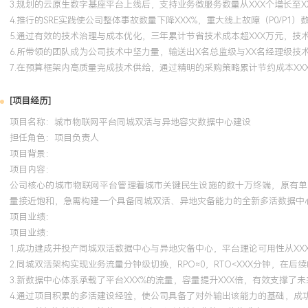
3.规划的云原生数字基座平台上线后，支持业务微服务数量从XXX个增长至X
2021年5月，获得信息安全专家认证，将国际通用的安全知识体系（
4.推行的SRE实践使公司整体事故数量下降XXX%，重大线上故障（P0/P1
安全运营与体系建设中，主导设计了符合ISO27001与等保三级要求
5.通过有效的技术治理与成本优化，三年累计节省技术成本超XXX万元，技
并推动落地关键的数据安全治理项目，使公司整体安全防护能力成熟
6.所带领的团队成为公司技术中坚力量，输送出X名总监级与XX名经理级
对了数十次高级别安全挑战与监管审计。
7.在预算框架内高质量完成技术供给，通过精明的采购策略累计节约成本XXX
[项目经历]
项目名称：城市物联网平台同城双活与异地容灾数据中心建设
担任角色：
项目负责人
项目背景：
项目内容：
公司核心的城市物联网平台管理着城市关键民生设施的数十万终端，原有单
量接近饱和，急需构建一个具备同城双活、异地灾备能力的全新多活数据中
项目业绩：
项目业绩：
1.成功建成并投产同城双活数据中心与异地灾备中心，平台理论可用性从XX
2.同城双活架构实现业务流量分钟级切换，RPO≈0，RTO<XXX分钟，在
3.新数据中心体系承载了平台XXX%的流量，容量提升XXX倍，有效支撑了
4.通过项目积累的多活建设经验，使公司具备了对外输出该能力的基础，成