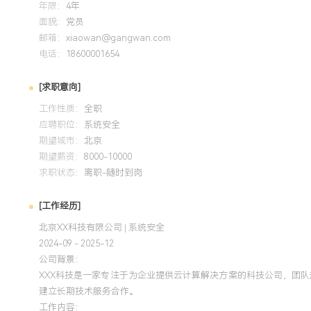
年限：
4年
面貌：
党员
邮箱：
xiaowan@gangwan.com
电话：
18600001654
[求职意向]
工作性质：
全职
应聘职位：
系统安全
期望城市：
北京
期望薪资：
8000-10000
求职状态：
离职-随时到岗
[工作经历]
北京XX科技有限公司 | 系统安全
2024-09 - 2025-12
公司背景：
XXX科技是一家专注于为企业提供云计算解决方案的科技公司，团队
建立长期技术服务合作。
工作内容：