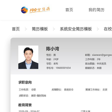
首页
我的简历
首页
简历模板
系统安全简历模板
在校
返回样式图
正在查看在校生系统安全有序简历模板文字版
陈小湾
性别: 男
年龄: 26
学历: 本科
婚姻状态: 未婚
工作年限: 4年
政治面
邮箱: xiaowan@gangwan.com
电话号码: 18600001654
求职意向