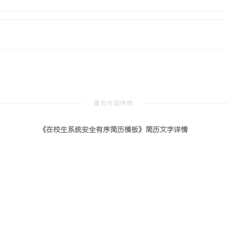
理等系统安全运维核心工作
将目标系统漏洞数量降低
了从风险分析、防护部署到
题解决中。个人特质：责任
险保持警惕，具备良好的团
。
《在校生系统安全有序简历模板》简历文字详情
CISP-PTE
北京
集、漏洞发现、漏洞利用及
著提升了在真实环境中识别