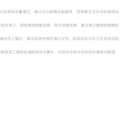
，分析异常流量模式；通过优化策略匹配顺序，将策略生效平均时间缩短
系统负责人；跟踪漏洞修复进度，验证修复结果；通过建立漏洞修复跟踪
并通知员工整改；编写简单的操作指引文档，帮助非技术员工完成安全配
；协助资深工程师处理网络攻击事件，完成攻击链日志的初步提取与整理；