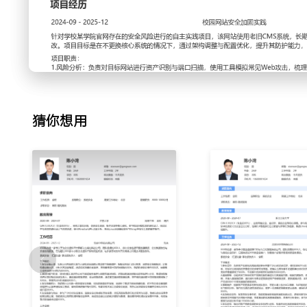
2.漏洞扫描与处置：使用扫描工具对办公网与测试服务器进行
漏洞依据风险等级进行分类，生成扫描报告并分发给相应系统
度，验证修复结果；通过建立漏洞修复跟踪表，将中高危漏洞的
天，季度内闭环处理漏洞XXX个。
3.安全策略执行：协助执行公司统一的终端安全策略，包括防
送与密码策略检查；对不符合安全基线的终端进行记录并通知
指引文档，帮助非技术员工完成安全配置；将办公区终端安全策
猜你想用
XXX%。
4.安全监控与响应：参与7*24小时安全值班，监控安全态势
进行初步研判与过滤，将确认的安全事件按照流程上报；协助
件，完成攻击链日志的初步提取与整理；值班期间共处理安全告
准确率达到XXX%。
工作业绩：
1.独立维护XXX台安全设备策略，保障业务网络全年无重大安
2.完成XXX次全面漏洞扫描，推动修复中高危漏洞XXX个，
3.推动办公网XXX台终端落实安全策略，整体安全基线达标率提
4.参与安全监控值班XXX小时，协助处理与上报安全事件XX