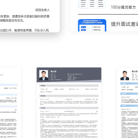
周期性漏洞扫描；对发现的
100分简历官方
负责人；跟踪漏洞修复进
平均修复周期缩短了XXX
提升面试邀
病毒软件安装、系统补丁推
100分简历官方
员工整改；编写简单的操作
略符合率从XXX%提升至
8个高质量
测
感知平台告警；对低风险告警
100分简历官方
资深工程师处理网络攻击事
警XXX条，有效告警识别
不会写简历
步
100分简历官方
全策略故障中断。
你的简历为
系统脆弱性显著降低。
100分简历官方
升XXX%。
X起，为事件响应争取了时