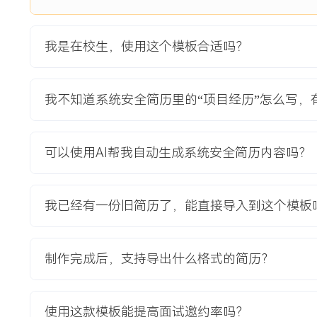
4.文档编写：整理加固操作的具体步骤与配置参数，形成简易
单与应急处理联系流程。
我是在校生，使用这个模板合适吗？
项目业绩：
1.项目实施后，通过漏洞扫描复测，中高危漏洞数量减少XXX
动化攻击尝试。
我不知道系统安全简历里的“项目经历”怎么写，
2.建立的监控告警机制，能够在攻击发生后的XXX分钟内发
升。
3.输出的加固文档成为该网站后续维护的参考标准，降低了同
可以使用AI帮我自动生成系统安全简历内容吗？
教育背景
我已经有一份旧简历了，能直接导入到这个模板
2020-09
-
2024-07
江苏大学
GPA X.XX/X.X（专业前XX%），主修计算机网络、信息安
参与校园网模拟攻防课程设计，在团队中负责攻击路径设计与渗透测
制作完成后，支持导出什么格式的简历？
行流量分析，熟悉Linux系统基础命令与Nmap等安全工具的
使用这款模板能提高面试邀约率吗？
自我评价