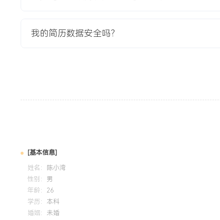
安全技能基础：掌握网络安全监控、漏洞扫描、防火墙策略管
流程，具备安全事件初步分析与处置能力，在实践项目中成功
我的简历数据安全吗？
XXX%。项目与学习能力：通过自主安全加固项目，完整实践
监控响应的安全闭环，能快速将课程知识与工具应用到实际问
心强，能严格执行既定的安全运维规范与值班制度，对安全风
队协作意识与沟通能力，渴望在实战中深化系统安全专业技能
培训经历
2024-09
-
2025-12
岗湾培训中心
系统学习了渗透测试的方法论、流程与实操技术，涵盖信息收
[基本信息]
报告编写。将所学知识应用于校园网站安全加固实践项目，显
姓名：
陈小湾
与验证安全风险的能力。
性别：
男
年龄：
26
学历：
本科
婚姻：
未婚