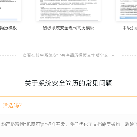
10个值得试
100分简历官方
简历模板
初级系统安全现代简历模板
中级系
8款AI简
100分简历官方
项目负责人
查看在校生系统安全有序简历模板文字版全文
网站使用老旧CMS系统，长
从模板到A
更换核心系统的情况下，通
100分简历官方
。
关于系统安全简历的常见问题
一份让HR
工具模拟常见Web攻击，梳
100分简历官方
全问题。
）筛选吗？
描结果定制防护规则；对服务
误日志的实时监控规则，设
）均严格遵循“机器可读”标准开发。我们优化了文档底层架构，消