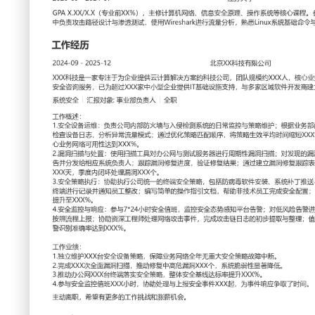
工作性质: 全职
应聘职位: 系统安全
期望工作地址: 北京
期望薪资:
求职状态: 离职-随时到岗
工作经历
2024-09
-
2025-12
北京XX科技有限公司
XXX科技是一家专注于为企业提供云计算解决方案的科技公司
业务包括云服务器租赁、企业数据备份与安全咨询服务，已为超
IT基础设施支持，与多家区域软件开发商建立长期技术服务合
系统安全
汇报对象：部门总监
工作概述：
1.安全设备运维：负责公司内部防火墙与入侵检测系统的日常
部门访问需求，调整安全策略规则；定期检查设备日志，分析
略匹配顺序，将策略生效平均时间缩短XXX%；协助处理安全事
网络可用性达到XXX%。