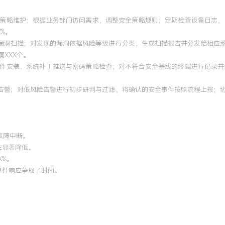
与策略维护；根据业务部门访问需求，调整安全策略规则；定期检查设备日志
%。
性漏洞扫描；对发现的漏洞依据风险等级进行分类，生成扫描报告并分发给相应
XXX个。
软件安装、系统补丁推送与密码策略检查；对不符合安全基线的终端进行记录
平台告警；对低风险告警进行初步研判与过滤，将确认的安全事件按照流程上报
故障中断。
性显著降低。
X%。
为事件响应争取了时间。