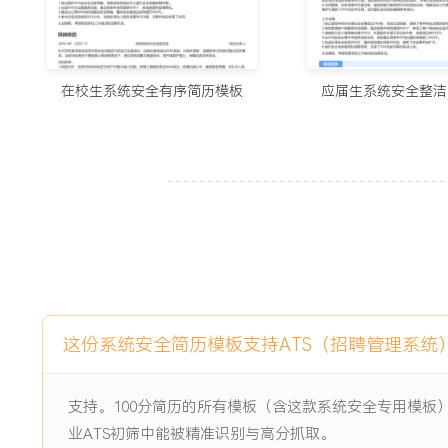
间。
主动离职，希望有更多的工作挑战和涨薪机会。
在校生系统安全有序简历模板
应届生系统安全整洁
项目经历
2024-09
-
2025-12
校园网站安全加固实践
针对学校某学院官网存在的安全风险进行的自主实践项目，该
期未更新，曾遭受多次恶意扫描与网页篡改。项目目标是在不
过架构调整与配置优化，提升其防护能力，保障信息发布安全
项目职责：
1.风险分析：负责对目标网站进行资产识别与端口扫描，使用
理出弱口令、敏感信息泄露、SQL注入风险点等XXX个主要安
这份系统安全简历模板支持ATS（招聘管理系统
2.防护部署：在网站前端部署开源Web应用防火墙，根据扫
器操作系统进行安全加固，关闭非必要服务与端口。
3.日志监控：搭建集中日志收集环境，配置网站访问日志与错
支持。100分简历的所有模板（含这款系统安全专用模板
定针对暴力破解与高频扫描的告警阈值。
业ATS初筛中能被精准识别与高分抓取。