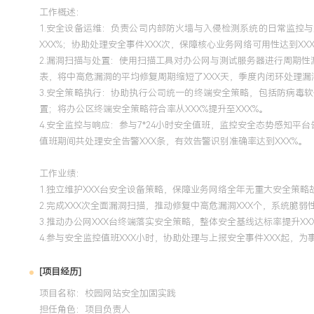
工作概述：
1.安全设备运维：负责公司内部防火墙与入侵检测系统的日常监控
XXX%；协助处理安全事件XXX次，保障核心业务网络可用性达到XXX
2.漏洞扫描与处置：使用扫描工具对办公网与测试服务器进行周期
表，将中高危漏洞的平均修复周期缩短了XXX天，季度内闭环处理漏洞
3.安全策略执行：协助执行公司统一的终端安全策略，包括防病毒
置；将办公区终端安全策略符合率从XXX%提升至XXX%。
4.安全监控与响应：参与7*24小时安全值班，监控安全态势感知
值班期间共处理安全告警XXX条，有效告警识别准确率达到XXX%。
工作业绩：
1.独立维护XXX台安全设备策略，保障业务网络全年无重大安全策略
2.完成XXX次全面漏洞扫描，推动修复中高危漏洞XXX个，系统脆弱
3.推动办公网XXX台终端落实安全策略，整体安全基线达标率提升XX
4.参与安全监控值班XXX小时，协助处理与上报安全事件XXX起，
[项目经历]
项目名称：校园网站安全加固实践
担任角色：
项目负责人