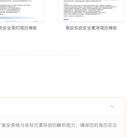
用的制作简历网站与在线简历工具推荐（2026）
5678阅读
统安全简约简历模板
高级系统安全素净简历模板
历生成工具实测：从智能制作到优化，国内外精选推荐
11938阅读
I辅助：八个值得尝试的简历制作平台
11844阅读
眼前一亮的简历：8个值得收藏的简历制作网站
9484阅读
除了复杂表格与非标元素导致的解析阻力，确保您的简历在企