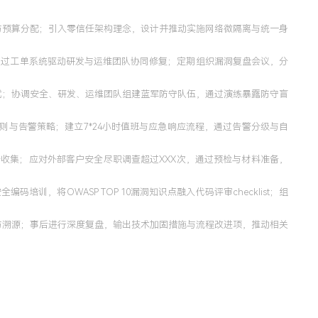
与预算分配；引入零信任架构理念，设计并推动实施网络微隔离与统一身
通过工单系统驱动研发与运维团队协同修复；定期组织漏洞复盘会议，分
试；协调安全、研发、运维团队组建蓝军防守队伍，通过演练暴露防守盲
则与告警策略；建立7*24小时值班与应急响应流程，通过告警分级与自
据收集；应对外部客户安全尽职调查超过XXX次，通过预检与材料准备，
，将OWASP TOP 10漏洞知识点融入代码评审checklist；组
与溯源；事后进行深度复盘，输出技术加固措施与流程改进项，推动相关