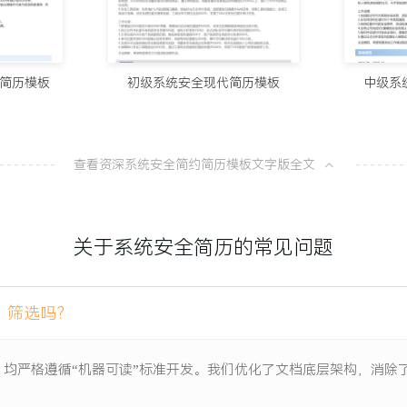
安全意识宣贯，年度内实现安全
10个值得试
100分简历官方
预案；主导处理过数起勒索
源；事后进行深度复盘，输
简历模板
初级系统安全现代简历模板
中级系
8款AI简
同类事件未再发生。
100分简历官方
查看资深系统安全简约简历模板文字版全文
连续三年无重大安全事故，
从模板到A
100分简历官方
XXX个，将核心系统的高危
关于系统安全简历的常见问题
整改后，在外部攻防演习中防
一份让HR
100分简历官方
X个应用的全天候监控，年度
）筛选吗？
证，直接支持了XXX个大型
）均严格遵循“机器可读”标准开发。我们优化了文档底层架构，消
分从XXX分提升至XXX