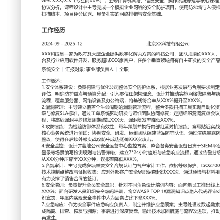
工作性质: 全职
应聘职位: 系统安全
期望工作地址: 北京
期望薪资:
求职状态: 离职-随时到岗
工作经历
2024-09
-
2025-12
北京XX科技有限公司
XXX科技是一家为政府及大型企业提供数字化解决方案的科技
核心业务包括云计算服务、大数据平台及行业应用软件开发，服
个垂直领域拥有自主研发的安全产品体系。
系统安全
汇报对象：部门总监
工作概述：
1.安全体系建设：负责构建与优化公司整体安全防护体系，根
年度安全规划；通过资产梳理与风险评估，明确防护重点与预
念，设计并推动实施网络微隔离与统一身份认证项目；建立安
器、网络设备及办公终端，将基线符合率从XXX%提升至XXX