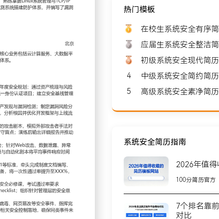
热门模板
 8000-10000
在校生系统安全有序简
应届生系统安全整洁简
初级系统安全现代简历
4
中级系统安全简约简历
北京
5
高级系统安全素净简历
公司，团队规模约XXX人，
务超过XXX家客户，在多
系统安全简历指南
2026年值
据业务发展与合规要求制定
100分简历官方
算分配；引入零信任架构理
全基线管理流程，覆盖服务
7个排名靠
%。
对比