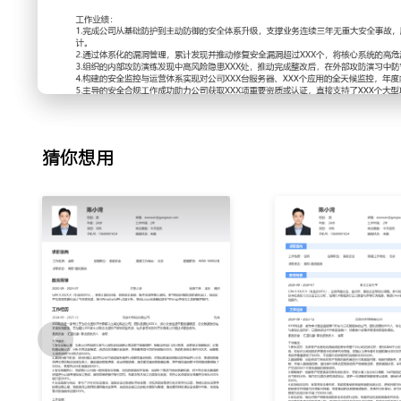
2.漏洞管理：主导建立覆盖全生命周期的漏洞管理流程，整合
产发现与漏洞检测；制定漏洞风险分级与修复SLA标准，通过
队协同修复；定期组织漏洞复盘会议，分析根因并优化开发框
平均修复周期缩短XXX天，漏洞复发率降低XXX%。
3.攻防演练：为检验防御体系有效性，每年策划并执行内部红
的攻击剧本，模拟外部攻击者手法对核心业务系统进行测试；
组建蓝军防守队伍，通过演练暴露防守盲点；演练后输出详细
猜你想用
续外部实战攻防中成功抵御XXX次攻击。
4.安全监控：设计并落地公司安全运营中心监控方案，整合各类
台；针对Web攻击、数据泄露、异常登录等场景编写检测规则与
值班与应急响应流程，通过告警分级与自动化剧本将平均事件响
XXX分钟，误报率降低XXX%。
5.合规审计：主导完成多项重要安全合规认证与客户审计工作；依
等标准，牵头完成制度文档编写、技术控制点整改与证据收集
查超过XXX次，通过预检与材料准备，将一次性通过率提升至X
同的签订。
6.安全培训：负责提升全员安全意识，针对不同角色设计培训
安全必修课，考试通过率要求XXX%；面向研发人员组织安全编码