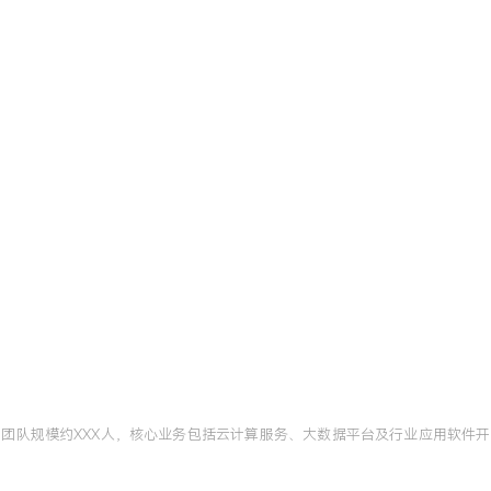
网络工程
本科
全、操作系统原理等核心课程，
导完成一个模拟企业网络的安全
了漏洞扫描脚本，项目评分
参与并主导了从传统IDC
的安全规划、落地实施与持
安全体系，主导设计的安全
业务连续三年无重大安全事
，团队规模约XXX人，核心业务包括云计算服务、大数据平台及行业应用软件开
有效解决复杂环境下的安全
急响应与溯源分析，将事件