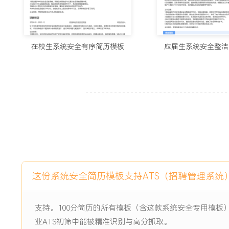
10漏洞知识点融入代码评审checklist；组织针对管理层的
事件中人为因素占比下降XXX%。
7.应急响应：作为安全事件应急响应负责人，制定并维护应急
病毒、网页篡改等安全事件，指挥完成隔离、排查、恢复与溯
在校生系统安全有序简历模板
应届生系统安全整洁
出技术加固措施与流程改进项，推动相关安全控制落地，确保
工作业绩：
1.完成公司从基础防护到主动防御的安全体系升级，支撑业务
顺利通过XXX次等保测评与合规审计。
2.通过体系化的漏洞管理，累计发现并推动修复安全漏洞超过
漏洞数量长期控制在X个以内。
3.组织的内部攻防演练发现中高风险隐患XXX处，推动完成
守得分排名行业前XXX%。
4.构建的安全监控与运营体系实现对公司XXX台服务器、XX
这份系统安全简历模板支持ATS（招聘管理系统
内有效拦截网络攻击超过XXX万次。
5.主导的安全合规工作成功助力公司获取XXX项重要资质或认
支持。100分简历的所有模板（含这款系统安全专用模板
项目的投标与签约。
6.开展的安全培训覆盖全员XXX余人次，员工安全意识测评平均
业ATS初筛中能被精准识别与高分抓取。