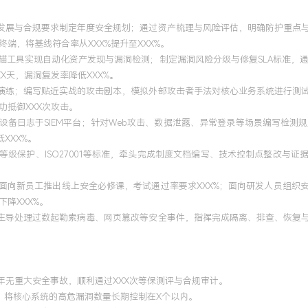
与团队成长，主导编写的多项
享与演练，培养出X名能独
务发展与合规要求制定年度安全规划；通过资产梳理与风险评估，明确防护重点
端，将基线符合率从XXX%提升至XXX%。
，沟通协调能力突出，能有
扫描工具实现自动化资产发现与漏洞检测；制定漏洞风险分级与修复SLA标准，
冷静决策，致力于用可落地
X天，漏洞复发率降低XXX%。
抗演练；编写贴近实战的攻击剧本，模拟外部攻击者手法对核心业务系统进行测
抵御XXX次攻击。
设备日志于SIEM平台；针对Web攻击、数据泄露、异常登录等场景编写检测规
XXX%。
CISSP认证
北京
等级保护、ISO27001等标准，牵头完成制度文档编写、技术控制点整改与证
CBK知识域框架应用于公司安
新员工推出线上安全必修课，考试通过率要求XXX%；面向研发人员组织安全编码培训
安全生命周期方面。借鉴域
降XXX%。
计划，提升了安全管理的规
；主导处理过数起勒索病毒、网页篡改等安全事件，指挥完成隔离、排查、恢复
年无重大安全事故，顺利通过XXX次等保测评与合规审计。
个，将核心系统的高危漏洞数量长期控制在X个以内。