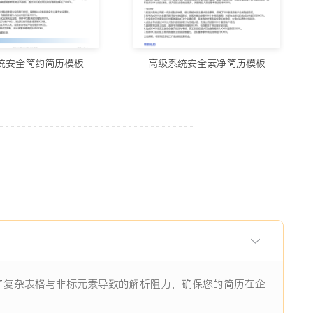
用的制作简历网站与在线简历工具推荐（2026）
5678阅读
统安全简约简历模板
高级系统安全素净简历模板
历生成工具实测：从智能制作到优化，国内外精选推荐
11938阅读
I辅助：八个值得尝试的简历制作平台
11844阅读
眼前一亮的简历：8个值得收藏的简历制作网站
9484阅读
除了复杂表格与非标元素导致的解析阻力，确保您的简历在企