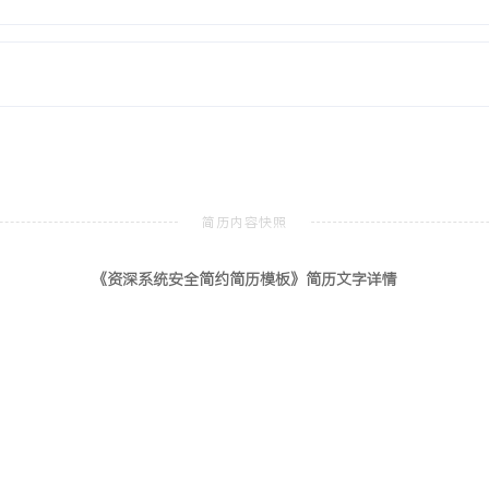
Agent等安全产品，完成
码安全审计与漏洞修复验证；
全设备的日志与告警进行归
攻击的自动封禁与工单创
、技术方案、测试报告、运
现场测评。
《资深系统安全简约简历模板》简历文字详情
分的高分，满足所有关键客户
现的攻击尝试拦截率达
析工作量减少约XXX%，事
施流程被复用于其他XXX个类似