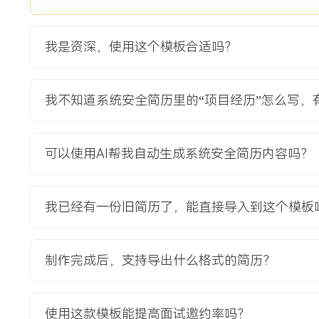
分。
7.高效处置XXX起安全事件，平均业务恢复时间控制在XXX
损失与声誉影响。
我是资深，使用这个模板合适吗？
主动离职，希望有更多的工作挑战和涨薪机会。
我不知道系统安全简历里的“项目经历”怎么写，
项目经历
2024-09
-
2025-12
混合云环境核心业务系统安全
可以使用AI帮我自动生成系统安全简历内容吗？
加固
公司核心的政务云平台业务系统安全加固项目，系统采用混合云
我已经有一份旧简历了，能直接导入到这个模板
云），服务XXX家政府单位。原有安全措施分散，在外部攻防
向移动、数据泄露等多处风险点，面临严峻的合规审计压力与
内完成全面加固以通过等保三级测评并重塑安全口碑。
制作完成后，支持导出什么格式的简历？
项目职责：
1.负责整体安全方案设计：主导项目技术方案制定，根据风险
以边界防护、主机安全、应用安全、数据安全为核心的加固框
使用这款模板能提高面试邀约率吗？