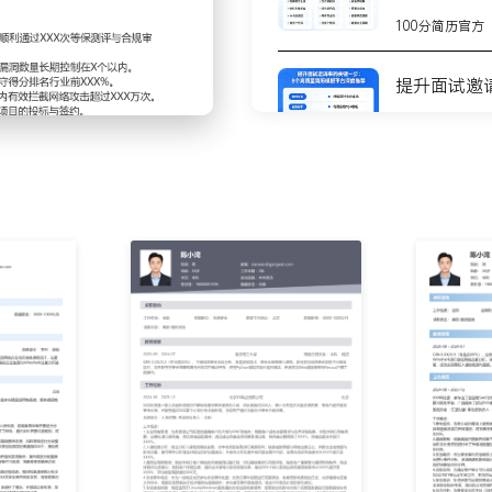
多款扫描工具实现自动化资
100分简历官方
工单系统驱动研发与运维团
架与上线流程，将高危漏洞
提升面试邀
蓝对抗演练；编写贴近实战
100分简历官方
协调安全、研发、运维团队
报告并推动整改，使得在后
8个高质量
测
安全设备日志于SIEM平
100分简历官方
告警策略；建立7*24小时
应时间从XXX分钟压缩至
不会写简历
步
据等级保护、ISO27001
100分简历官方
；应对外部客户安全尽职调
XX%，有力支撑了销售合
你的简历为
100分简历官方
内容；面向新员工推出线上
培训，将OWASP TOP