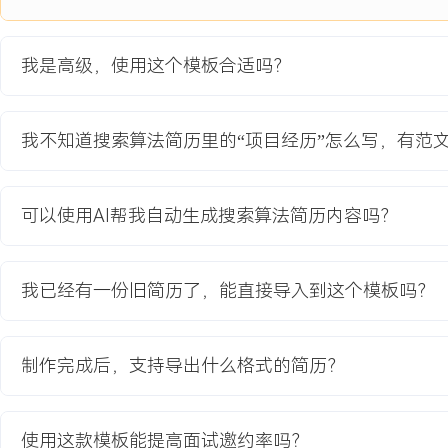
创作者与XXX万日活用户，提升内容发现效率与用户粘性。
项目职责：
我是高级，使用这个模板合适吗？
1.架构设计：负责跨模态搜索系统的整体技术方案设计，确定“统一编
路线，主导选型并搭建基于多模态预训练模型与向量数据库的检索架
2.模型训练与优化：主导多模态表征模型的微调工作，构造百万级的
我不知道搜索算法简历里的“项目经历”怎么写，有范
业务数据进行领域适应；优化训练流程与损失函数，提升模型对平台
力。
3.系统工程：负责检索服务端核心模块的开发，实现高效的向量化索
可以使用AI帮我自动生成搜索算法简历内容吗？
设计多路召回策略，融合文本、视觉及热度信号，确保检索结果的相
4.效果评估与迭代：建立跨模态搜索的离线评估与在线AB实验体系
相关性与满意度核心指标；根据数据分析结果持续迭代模型与策略。
我已经有一份旧简历了，能直接导入到这个模板吗？
项目业绩：
1.成功上线跨模态搜索功能，支持对平台内XXX亿张图片、XXX万
制作完成后，支持导出什么格式的简历？
索，覆盖XXX个核心垂类场景。
2.在美食、旅游等垂类，视觉搜索功能的用户渗透率达到XX%，次留率
类内容分发量增长XXX%。
使用这款模板能提高面试邀约率吗？
3.项目使搜索系统能力边界得到突破，获评公司年度技术创新奖，相关