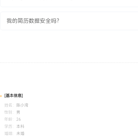
项专利。
我的简历数据安全吗？
教育背景
2020-09
-
2024-07
燕山大学
GPA X.XX/ X.X （专业前XX%），主修数据结构、算法设计与分
程，参与搜索引擎原理课程设计，在团队中负责排名算法模块的实现与优
与Java完成基础检索系统搭建，熟悉Linux开发环境与Git协作流程
据结构基础。
自我评价
[基本信息]
专业背景：X年人工智能行业算法研发经验，深耕搜索与推荐系统方
姓名：
陈小湾
计、算法实现到工程落地及效果闭环的全链路能力，主导过亿级用户
性别：
男
迭代。算法与工程：精通搜索召回、排序、语义理解等核心技术，具
年龄：
26
用于大规模线上系统的丰富经验，曾主导模型升级使意图识别准确率提
学历：
本科
婚姻：
未婚
架构优化使服务延迟降低XXX%、资源成本下降XXX%。系统构建：