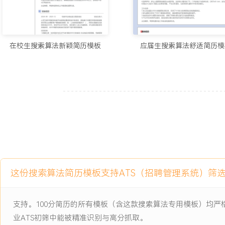
工作业绩：
1.主导搜索核心算法迭代，整体搜索满意度提升XXX%，直接推动平
长至XXX万次。
2.通过工程架构优化，年均为公司节省云计算资源成本约XXX万元，
在校生搜索算法新颖简历模板
应届生搜索算法舒适简历模
X.X%。
3.构建并完善搜索AB实验体系，策略迭代周期缩短XXX%，策略决
XXX%。
4.培养XXX名初级算法工程师成为团队核心成员，输出XXX份高质
5.主导的技术预研项目形成XXX项发明专利，其中XXX项已获得授权
主动离职，希望有更多的工作挑战和涨薪机会。
项目经历
这份搜索算法简历模板支持ATS（招聘管理系统）筛
2024-09
-
2025-12
跨模态内容搜索系统
公司内容平台的核心体验升级项目，原有搜索系统仅支持文本匹配，
支持。100分简历的所有模板（含这款搜索算法专用模板）均
片、视频内容的直接搜索需求，导致在美食、旅游等强视觉垂类用户
业ATS初筛中能被精准识别与高分抓取。
项目目标是构建一个能同时理解文本、图像、视频内容的统一搜索系统