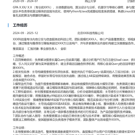
工作性质: 全职
应聘职位: 搜索算法
期望工作地址: 北京
期望薪资: 8000
求职状态: 离职-随时到岗
工作经历
2024-09
-
2025-12
北京XX科技有限公司
XXX科技是专注内容分发与信息服务的科技公司，团队规模约XXX
文、短视频、直播的综合性内容平台，通过搜索与推荐双引擎服务超过
并与多家媒体及内容机构建立深度数据合作。
搜索算法
汇报对象：部门总监
工作概述：
1.召回策略优化：负责解决搜索长尾Query无结果问题，通过分析用
case；优化向量化模型与文本匹配策略，引入同义词扩展与实体链
融合排序机制，将核心垂类Query的召回率提升XXX%，搜索无结果率
2.相关性排序：主导构建搜索相关性评估体系，制定并执行千级Quer