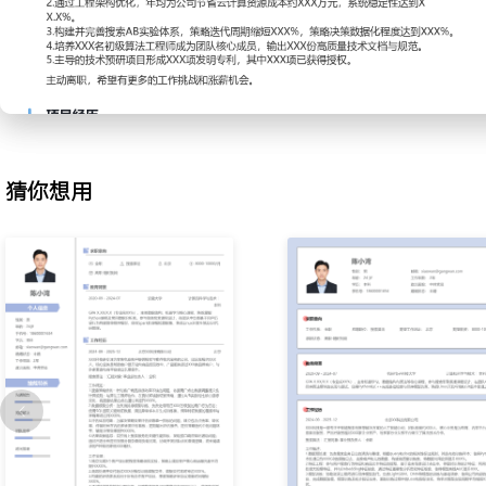
标准；训练并迭代BERT深度语义匹配模型，融合点击、停留时长等
过线上AB实验持续调优，将搜索结果首条满意度提升XXX%，前三条
3.模型迭代升级：为提升搜索意图理解准确率，推动传统模型向预训
微调方案设计与数据构造，解决业务场景下的领域适应性问题；建立
机制，保障核心指标稳定的同时，将意图识别准确率提升XXX%。
4.工程性能优化：针对搜索服务响应延迟高的问题，分析全链路性能
策略优化与缓存架构重构，引入高性能向量检索引擎；将搜索服务p99
猜你想用
低至XXX毫秒，单位查询计算成本下降XXX%。
5.AB实验分析：搭建搜索策略AB实验平台与核心指标看板，规范实
过科学的分流与统计验证，确保策略迭代收益可量化；主导完成超XX
效策略全量上线，整体搜索人均使用次数增长XXX%。
6.技术规划与前瞻调研：根据业务发展方向，制定搜索算法季度技术
行业前沿的检索与排序技术，组织团队内部分享与技术预研；主导完
术的可行性验证，为产品创新提供技术储备。
7.团队协作与新人指导：负责搜索算法小组的日常任务分配与技术评
技术文档与开发规范；指导XXX名初级算法工程师成长，使其能够独
发，团队整体产出效率提升XXX%。