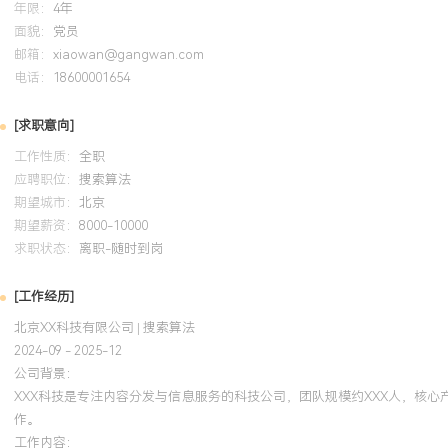
年限：
4年
法迭代体系，主导搭建AB实验平台，规范实验流程，使策略迭代周期
面貌：
党员
障了技术决策的科学性与产品指标的持续增长。团队与协作：具备小
邮箱：
xiaowan@gangwan.com
指导经验，注重知识沉淀与流程规范，培养初级工程师XXX名，输出
电话：
18600001654
利，提升团队整体技术水位与协作效率。个人特质：逻辑严谨，对业
双重敏感性，能快速识别并解决复杂系统中的关键问题，保持对行业
[求职意向]
习，乐于进行技术分享。
工作性质：
全职
应聘职位：
搜索算法
培训经历
期望城市：
北京
期望薪资：
8000-10000
2024-09
-
2025-12
岗湾培训中心
求职状态：
离职-随时到岗
系统学习了机器学习理论与TensorFlow高级应用，将认证知识应
[工作经历]
模型调优环节，通过改进训练数据采样策略与优化器设置，使跨模态
北京XX科技有限公司 | 搜索算法
集上的收敛速度提升XXX%，并显著提升了模型在长尾视觉类别上的
2024-09 - 2025-12
公司背景：
XXX科技是专注内容分发与信息服务的科技公司，团队规模约XXX人，核
作。
工作内容：