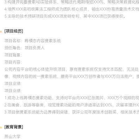
3.构建并完善搜索AB实验体系，策略迭代周期缩短XXX%，策略决策数据化程
4.培养XXX名初级算法工程师成为团队核心成员，输出XXX份高质量技术文
5.主导的技术预研项目形成XXX项发明专利，其中XXX项已获得授权。
[项目经历]
项目名称：跨模态内容搜索系统
担任角色：
项目负责人
项目背景：
项目内容：
公司内容平台的核心体验升级项目，原有搜索系统仅支持文本匹配，无法处
像、视频内容的统一搜索系统，服务平台XXX万创作者与XXX万日活用户，
项目业绩：
项目业绩：
1.成功上线跨模态搜索功能，支持对平台内XXX亿张图片、XXX万个视频的
2.在美食、旅游等垂类，视觉搜索功能的用户渗透率达到XX%，次留率提升X
3.项目使搜索系统能力边界得到突破，获评公司年度技术创新奖，相关技术方
[教育背景]
燕山大学