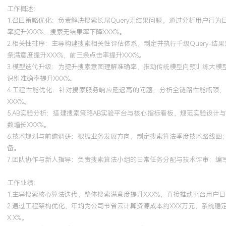
工作概述：
1.召回策略优化：负责解决搜索长尾Query无结果问题，通过分析用户行为
率提升XXX%，搜索无结果率下降XXX%。
2.相关性排序：主导构建搜索相关性评估体系，制定并执行千级Query-
条满意度提升XXX%，前三条点击率提升XXX%。
3.模型迭代升级：为提升搜索意图理解准确率，推动传统模型向预训练大
识别准确率提升XXX%。
4.工程性能优化：针对搜索服务响应延迟高的问题，分析全链路性能瓶颈；
XXX%。
5.AB实验分析：搭建搜索策略AB实验平台与核心指标看板，规范实验设
数增长XXX%。
6.技术规划与前瞻调研：根据业务发展方向，制定搜索算法季度技术路线
备。
7.团队协作与新人指导：负责搜索算法小组的日常任务分配与技术评审；编
工作业绩：
1.主导搜索核心算法迭代，整体搜索满意度提升XXX%，直接推动平台用户日
2.通过工程架构优化，年均为公司节省云计算资源成本约XXX万元，系统稳
X.X%。