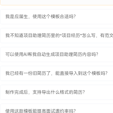
4.数据维护：在推广期负责监控工具使用数据，每周汇总活跃度、任
标，识别低活跃团队并推送定制化指导。
我是应届生，使用这个模板合适吗？
项目业绩：
1.项目成功上线并推广至公司XXX名员工，核心项目团队使用率达到X
2.项目经理用于人工状态跟踪的平均周耗时减少XXX%，部门间需求流
我不知道项目助理简历里的“项目经历”怎么写，有范
3.通过标准化模板与培训，新项目在工具内的搭建时间缩短XXX%，
分XXX分（满分X分）。
可以使用AI帮我自动生成项目助理简历内容吗？
教育背景
2020-09
-
2024-07
浙江工业大学
信
我已经有一份旧简历了，能直接导入到这个模板吗？
GPA X.XX/X.X（专业前XX%），主修项目管理概论、数据库原理
熟练掌握Microsoft Project进行项目计划编制与Visio进行流程
负责一个图书馆管理系统开发项目的进度跟踪与文档撰写工作，使用
制作完成后，支持导出什么格式的简历？
程碑，最终报告获评优秀。
使用这款模板能提高面试邀约率吗？
自我评价