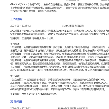
工作性质: 全职
应聘职位: 项目助理
期望工作地址: 北京
期望薪资: 8000
求职状态: 离职-随时到岗
工作经历
2024-09
-
2025-12
北京XX科技有限公司
XXX科技是一家专注于企业级软件交付与技术咨询服务的公司，团队
业务是为金融、制造等行业客户提供定制化IT解决方案与项目管理服
XXX个中型项目，与多家行业标杆客户建立了稳定的合作关系。
项目助理
汇报对象：部门总监
工作概述：
1.项目支持：为支持项目经理高效管理多个并行项目，负责日常行政
目计划，协助整理并分发周报、会议纪要等文档；维护项目共享空间
立标准化文档模板，将信息查找时间平均缩短XXX%。
2.会议管理：针对项目会议频繁、纪要分散的问题，负责会议的全流