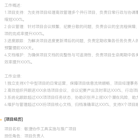
工作概述：
1.项目支持：为支持项目经理高效管理多个并行项目，负责日常行政与协
缩短XXX%。
2.会议管理：针对项目会议频繁、纪要分散的问题，负责会议的全流程保
项的完成率提升XXX%。
3.进度跟踪：为解决项目进度更新滞后的问题，负责定期收集各任务负责
预警提前XXX天。
4.文档维护：为确保项目文档的完整性与可追溯性，负责项目生命周期中
效率提升XXX%。
工作业绩：
1.独立支持X个中型项目的日常运营，保障项目信息流转顺畅，项目经理事务
2.高效组织并跟进XXX余场项目会议，会议纪要产出及时率达XXX%，行动项
3.系统化跟踪超过XXX项项目任务状态，协助识别并上报XX个潜在风险，助
4.维护与管理超过XXX份项目核心文档，归档准确率达XXX%，支持X个项
[项目经历]
项目名称：敏捷协作工具实施与推广项目
担任角色：
项目负责人