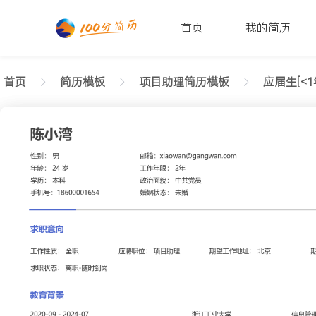
首页
我的简历
首页
简历模板
项目助理简历模板
应届生[<1
返回样式图
正在查看应届生项目助理整洁简历模板文字版
陈小湾
性别: 男
年龄: 26
学历: 本科
婚姻状态: 未婚
工作年限: 4年
政治面貌: 党
邮箱: xiaowan@gangwan.com
电话号码: 18600001654
求职意向