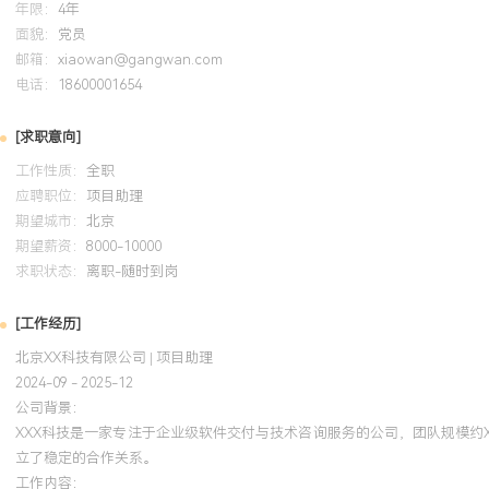
年限：
4年
面貌：
党员
邮箱：
xiaowan@gangwan.com
电话：
18600001654
[求职意向]
工作性质：
全职
应聘职位：
项目助理
期望城市：
北京
期望薪资：
8000-10000
求职状态：
离职-随时到岗
[工作经历]
北京XX科技有限公司 | 项目助理
2024-09 - 2025-12
公司背景：
XXX科技是一家专注于企业级软件交付与技术咨询服务的公司，团队规模约
立了稳定的合作关系。
工作内容：