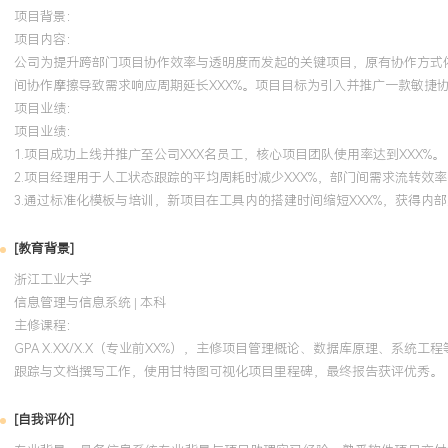
项目背景：
项目内容：
公司为提升跨部门项目协作效率与透明度而发起的关键项目，原有协作方式依
间协作摩擦导致需求响应周期延长XXX%。项目目标为引入并推广一款敏捷
项目业绩：
项目业绩：
1.项目成功上线并推广至公司XXX名员工，核心项目团队使用率达到XXX%。
2.项目经理用于人工状态跟踪的平均周耗时减少XXX%，部门间需求流转效率
3.通过标准化模板与培训，新项目在工具内的搭建时间缩短XXX%，获得内部
[教育背景]
浙江工业大学
信息管理与信息系统 | 本科
主修课程：
GPA X.XX/X.X（专业前XX%），主修项目管理概论、数据库原理、系统工程
跟踪与文档撰写工作，使用甘特图可视化项目里程碑，最终报告获评优秀。
[自我评价]