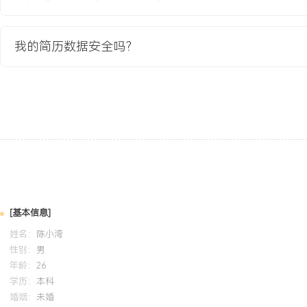
专业背景：具备信息系统专业背景与项目助理实习经验，熟悉软件项
作方法，能快速融入技术项目管理环境。项目管理：通过支持多个并
我的简历数据安全吗？
议管理、进度跟踪与文档维护的核心技能，能将项目经理的事务性负荷
助将项目延期预警提前XXX天。个人特质：做事严谨细致，执行力强
调与多任务处理能力，能够在中型公司的快节奏项目环境中提供稳定
培训经历
2024-09
-
2025-12
岗湾培训中心
系统学习了项目管理知识体系指南（PMBOK）的五大过程组与十大
动、规划、执行、监控、收尾的标准项目流程。将培训所学的WBS
[基本信息]
术应用于实际项目支持工作，协助优化了项目状态跟踪模板，提升了
姓名：
陈小湾
性与汇报效率。
性别：
男
年龄：
26
学历：
本科
婚姻：
未婚