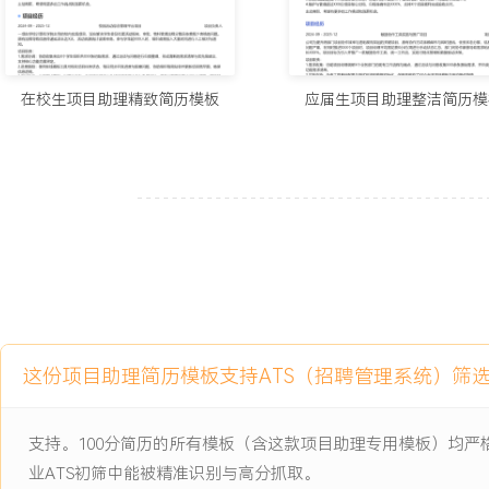
主动离职，希望有更多的工作挑战和涨薪机会。
项目经历
在校生项目助理精致简历模板
应届生项目助理整洁简历模
2024-09
-
2025-12
敏捷协作工具实施与推广项目
公司为提升跨部门项目协作效率与透明度而发起的关键项目，原有协
时通讯，任务状态分散，信息不同步问题严重，在同时推进XXX个项
需花费X小时/周进行手动状态汇总，部门间协作摩擦导致需求响应周期
目标为引入并推广一款敏捷协作工具，统一工作流，实现可视化管理
项目职责：
1.需求收集：协助项目经理调研X个业务部门的现有工作流程与痛点
XXX余条原始需求，并归类整理为功能需求清单。
这份项目助理简历模板支持ATS（招聘管理系统）筛
2.实施支持：负责工具基础配置与测试环境的数据初始化，创建并维
板与用户操作指南。
3.培训协调：策划并组织了X场面向全公司的工具操作培训，负责日
支持。100分简历的所有模板（含这款项目助理专用模板）均
到反馈，累计覆盖XXX人次。
业ATS初筛中能被精准识别与高分抓取。