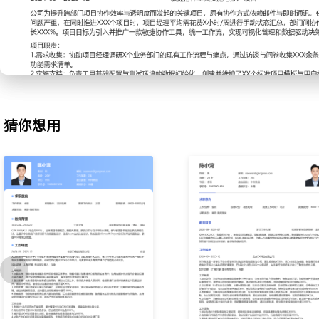
题并发出通知，会中使用工具记录讨论要点与行动项，会后及时整理
化纪要模板与跟进机制，使得会议决议事项的完成率提升XXX%。
3.进度跟踪：为解决项目进度更新滞后的问题，负责定期收集各任务
使用在线协作工具更新项目任务看板，标记延期与风险；协助项目经
观呈现偏差，使得进度透明度提升，延期预警提前XXX天。
4.文档维护：为确保项目文档的完整性与可追溯性，负责项目生命周
与管理；建立统一的文档命名与存储规范，定期进行版本核对与备份
猜你想用
材料，通过流程梳理，将文档齐套检查的效率提升XXX%。
工作业绩：
1.独立支持X个中型项目的日常运营，保障项目信息流转顺畅，项目
XXX%。
2.高效组织并跟进XXX余场项目会议，会议纪要产出及时率达XXX%
XXX%。
3.系统化跟踪超过XXX项项目任务状态，协助识别并上报XX个潜在
期率降低X%。
4.维护与管理超过XXX份项目核心文档，归档准确率达XXX%，支持
交付。