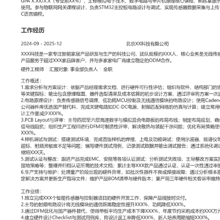
工作性质: 全职
应聘职位: 硬件工程师
期望工作地址: 北京
期望薪资: 800
求职状态: 离职-随时到岗
工作经历
2024-09
-
2025-12
北京XX科技有限公司
XXX科技是一家专注智能家居产品研发与生产的科技公司，团队规模
是无线传感与控制模组的设计制造，产品服务于超过XXX家品牌客户
建立稳定的ODM合作。
硬件工程师
汇报对象：部门总监
工作概述：
1.需求分析与方案设计：依据产品经理需求文档，进行硬件可行性评
构部门的协同会议，明确接口与功耗等关键指标；输出包含原理框图
本估算的初步设计方案，通过评审将方案一次通过率提升XXX%。
2.电路原理设计：负责传感器信号调理、低功耗MCU控制及无线通