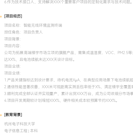
6.作为技术接口人，支持解决XXX个重要客户项目的定制化需求与技术问题
[项目经历]
项目名称：智能无线环境监测终端
担任角色：
项目负责人
项目背景：
项目内容：
公司为拓展高端楼宇市场立项的旗舰产品，需集成温湿度、VOC、PM2.5
达XX%，且电池续航未达XXX天设计目标。
项目业绩：
项目业绩：
1.产品关键指标达到设计要求，待机电流XμA，在典型应用场景下电池续航超
2.通信性能显著改善，XXX米可视距离实测丢包率低于X%，满足楼宇全覆盖
3.顺利完成全部认证并实现量产，累计出货XXX万台，成为公司该细分市场
4.项目开发周期较计划缩短XXX%，硬件相关成本较预算节约XXX%。
[教育背景]
杭州电子科技大学
电子信息工程 | 本科