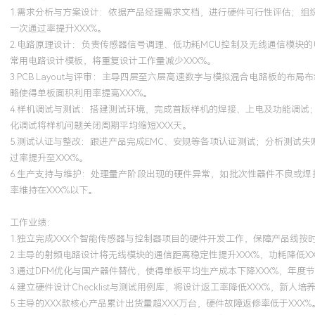
1.需求分析与方案设计：依据产品经理需求文档，进行硬件可行性评估；
一次通过率提升XXX%。
2.电路原理设计：负责传感器信号调理、低功耗MCU控制及无线通信模块的
常用电路设计模板，将重复设计工作量减少XXX%。
3.PCB Layout与评审：主导四层至六层高速数字与模拟混合电路板
略使得单板面积利用率提高XXX%。
4.样机调试与测试：搭建测试环境，完成首版样机的焊接、上电及功能调
化调试将样机问题关闭周期平均缩短XXX天。
5.测试认证与整改：跟进产品完成EMC、安规等各项认证测试；分析测试
过率提升至XXX%。
6.生产支持与维护：处理量产阶段出现的硬件异常，如批次性器件不良或
率维持在XXX%以下。
工作业绩：
1.独立完成XXX个智能传感器与控制器项目的硬件开发工作，保障产品线按
2.主导的射频电路设计将无线模块的通信距离稳定性提升XXX%，功耗降低XX
3.通过DFM优化与国产器件替代，使得单板平均生产成本下降XXX%，年度
4.建立硬件设计Checklist与测试用例库，将设计返工率降低XXX%，新人培
5.主导的XXX款核心产品累计出货量超XXX万台，硬件故障返修率低于XXX%