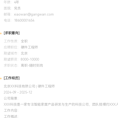
年限：
4年
2024-09
-
2025-12
岗湾培训中心
EM
面貌：
党员
系统学习电磁兼容设计与整改方法论，并将知识应用于多款产品。在
邮箱：
xiaowan@gangwan.com
电话：
过优化PCB叠层设计与关键信号回流路径，提前解决潜在辐射风险，
18600001654
试通过率提升XXX%，并编写内部EMC设计指导规范，帮助团队减少
[求职意向]
本。
工作性质：
全职
应聘职位：
硬件工程师
期望城市：
北京
期望薪资：
8000-10000
求职状态：
离职-随时到岗
[工作经历]
北京XX科技有限公司 | 硬件工程师
2024-09 - 2025-12
公司背景：
XXX科技是一家专注智能家居产品研发与生产的科技公司，团队规模约XX
工作内容：
工作概述：