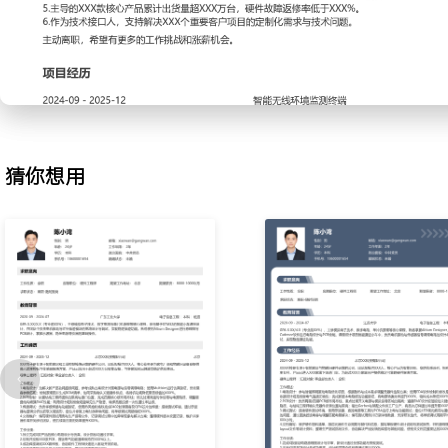
用Cadence进行原理图绘制，依据公司器件库优选国产替代料，完成关
源、射频匹配网络的仿真与计算；建立常用电路设计模板，将重复设
XXX%。
3.PCB Layout与评审：主导四层至六层高速数字与模拟混合电路
规划，确保电源完整性并控制关键信号线阻抗；组织生产工程师进行
解决散热与装配干涉问题；优化布局策略使得单板面积利用率提高XX
4.样机调试与测试：搭建测试环境，完成首版样机的焊接、上电及功
猜你想用
器、频谱仪等工具定位并解决电源噪声超标、射频灵敏度不足等问题
例，记录测试数据并输出调试报告；通过系统化调试将样机问题关闭周
天。
5.测试认证与整改：跟进产品完成EMC、安规等各项认证测试；分
改方案实施，如增加滤波电路、调整接地策略等；整理并归档认证所
主导XXX款产品通过认证，认证一次性通过率提升至XXX%。
6.生产支持与维护：处理量产阶段出现的硬件异常，如批次性器件不
分析根本原因，协同供应商与工厂制定解决方案并更新生产指导文件
与硬件版本；量产前三年硬件相关客诉率维持在XXX%以下。
工作业绩：