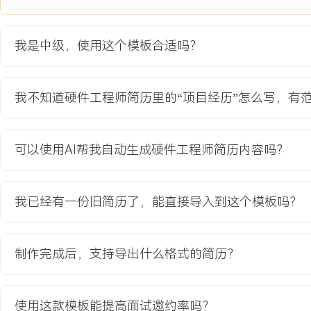
项目职责：
1.负责整机硬件方案设计与核心电路开发，完成多传感器共板布局与
超低功耗MCU与电源管理架构，使整机睡眠电流降至XμA。
我是中级，使用这个模板合适吗？
2.主导LoRa射频电路设计与天线匹配调试，通过优化π型匹配网络
复杂环境下的通信成功率提升至XX%。
3.协调完成整机EMC设计与预测试，针对RE辐射超标问题实施滤波
我不知道硬件工程师简历里的“项目经历”怎么写，有
一次性通过CE/FCC认证。
4.负责从EVT到DVT阶段的硬件调试与设计迭代，解决批量生产中的
题。
可以使用AI帮我自动生成硬件工程师简历内容吗？
项目业绩：
1.产品关键指标达到设计要求，待机电流XμA，在典型应用场景下电
我已经有一份旧简历了，能直接导入到这个模板吗？
2.通信性能显著改善，XXX米可视距离实测丢包率低于X%，满足楼
3.顺利完成全部认证并实现量产，累计出货XXX万台，成为公司该细
4.项目开发周期较计划缩短XXX%，硬件相关成本较预算节约XXX%。
制作完成后，支持导出什么格式的简历？
教育背景
使用这款模板能提高面试邀约率吗？
2020-09
-
2024-07
杭州电子科技大学