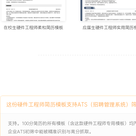
1.独立完成XXX个智能传感器与控制器项目的硬件开发工作，保障产
2.主导的射频电路设计将无线模块的通信距离稳定性提升XXX%，功耗
3.通过DFM优化与国产器件替代，使得单板平均生产成本下降XXX
约XXX万元。
在校生硬件工程师柔和简历模板
应届生硬件工程师实用简历
4.建立硬件设计Checklist与测试用例库，将设计返工率降低XXX%
XXX%。
5.主导的XXX款核心产品累计出货量超XXX万台，硬件故障返修率低于
6.作为技术接口人，支持解决XXX个重要客户项目的定制化需求与技
主动离职，希望有更多的工作挑战和涨薪机会。
项目经历
2024-09
-
2025-12
智能无线环境监测终端
这份硬件工程师简历模板支持ATS（招聘管理系统）
公司为拓展高端楼宇市场立项的旗舰产品，需集成温湿度、VOC、PM
持LoRa远距离传输，面临小体积下传感器间干扰严重、整机待机电流
支持。100分简历的所有模板（含这款硬件工程师专用模板）
战，首批样机在复杂环境下通信丢包率高达XX%，且电池续航未达X
企业ATS初筛中能被精准识别与高分抓取。