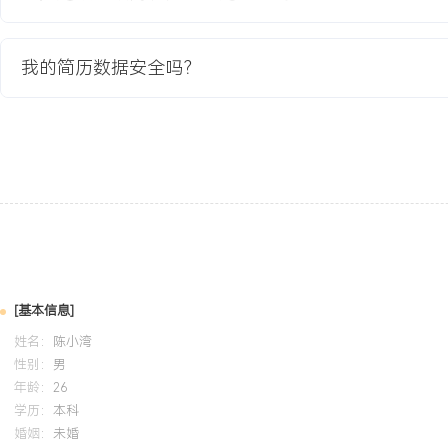
GPA X.XX/X.X（专业前XX%），主修模拟电子技术、数字电路与
练掌握示波器、信号发生器等仪器使用。参与物联网网关课程设计，负
我的简历数据安全吗？
路设计与调试，实现传感器数据采集与上传，熟悉Altium Designer
自我评价
专业背景：X年智能硬件产品开发经验，专注于物联网终端设备的硬
从需求到量产的完整闭环，累计负责及参与XXX款产品硬件设计，量
XXX万台。设计能力：具备扎实的模拟与数字电路设计及调试能力，
频电路优化，通过方案预研与仿真将设计成功率提升XXX%，主导的
稳定性提升XXX%。开发落地：熟练掌握硬件开发工具与仪器使用，能
设计等工程难题，通过DFM优化将生产直通率提升XXX%，并推动国
[基本信息]
下降XXX%。项目管理：具备跨部门协同经验，能有效管理项目进度
姓名：
陈小湾
平均开发周期缩短XXX%，量产硬件客诉率维持在低位。
性别：
男
年龄：
26
学历：
本科
培训经历
婚姻：
未婚