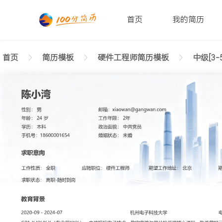
首页
我的简历
首页
简历模板
硬件工程师简历模板
中级[3-
返回样式图
正在查看中级硬件工程师清新简历模板文字版
陈小湾
性别: 男
年龄: 26
学历: 本科
婚姻状态: 未婚
工作年限: 4年
政治面貌: 党
邮箱: xiaowan@gangwan.com
电话号码: 18600001654
求职意向