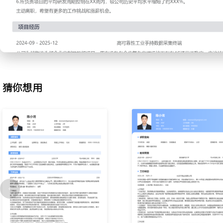
电源树和功耗预算，平衡性能与成本；输出硬件原理图、PCB叠层设
导，与结构工程师协同确定内部堆叠，样机评审一次性通过率提升至X
3.硬件选型：根据BOM成本目标和供应链状况，评估并确定关键元
库以应对缺货风险；对接供应商进行样品申请与参数测试，完成关键
供应商和平台化选型，将单板物料成本降低约XXX%。
4.样机调试：搭建测试环境，完成单板上电、时钟、复位和基础通信
器、逻辑分析仪定位信号完整性和电源完整性问题；协助软件工程师
猜你想用
移植；编写调试报告和问题跟踪清单，平均问题关闭周期缩短XXX天
5.生产支持：参与试产跟线，解决PCBA贴片和整机组装中的硬件工
方案和烧录流程，优化产测程序以提高覆盖率；分析生产不良品，提
计改进，将量产直通率从XXX%提升至XXX%。
6.现场实施：支持重点客户的产品现场部署，解决环境干扰、通信距
问题；收集现场失效案例，推动硬件设计增加防护和裕量；编写现场
客户工程师，客户问题的一次性解决率提升XXX%。
工作业绩：
1.主导完成X款智能穿戴和X款工业数据采集终端从方案到量产的硬
定出货超过XXX万台。