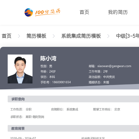
首页
我的简历
首页
简历模板
系统集成简历模板
中级[3-5年
返回样式图
正在查看中级系统集成科技简历模板文字版
陈小湾
性别: 男
年龄: 26
学历: 本科
婚姻状态: 未婚
工作年限: 4年
政治面貌: 党
邮箱: xiaowan@gangwan.com
电话号码: 18600001654
求职意向