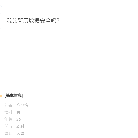
教育背景
我的简历数据安全吗？
2020-09
-
2024-07
杭州电子科技大学
GPA X.XX/4.0 (专业前XX%)，主修模拟电子技术、数字电路、单
程。熟练掌握Altium Designer进行电路设计，可使用示波器、频
设计完成基于STM32的智能温控系统，独立负责硬件电路设计与焊
集、显示与继电器控制功能。
自我评价
专业背景：拥有X年电子硬件开发与系统集成经验，专注于智能终端
[基本信息]
产交付的全流程。擅长在成本、性能与可靠性之间取得平衡，熟悉工
姓名：
陈小湾
点。技术能力：累计主导完成X款成熟量产产品硬件设计，涉及主控
性别：
男
感器应用及射频电路。通过深入调试解决超过XXX个硬件问题，复杂
年龄：
26
XXX%，有效保障项目节点。项目管理：具备跨部门协调能力，能够
学历：
本科
婚姻：
未婚
试及生产团队推进项目。通过流程优化，负责项目的平均研发周期缩短