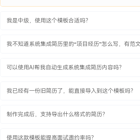
及XXX米跌落条件下稳定工作，并支持XXX小时以上的连续作业。
项目职责：
我是中级，使用这个模板合适吗？
1.方案设计：负责整机硬件系统方案，主控采用工业级处理器，搭配高增
模组确保通信；设计宽压输入与低功耗电源管理电路，选用高能量密
2.硬件调试：主导主板信号与电源完整性调试，解决高速DDR内存和
我不知道系统集成简历里的“项目经历”怎么写，有范
优化扫描引擎供电与触发时序，将解码成功率的低温瓶颈突破。
3.生产导入：设计并优化主板测试治具，编写产测程序覆盖所有硬件
片中的BGA焊接气孔问题，制定整机气密性测试标准流程。
可以使用AI帮我自动生成系统集成简历内容吗？
4.客户支持：驻场客户仓库进行小批量试点，定位并解决现场出现的
题，推动硬件增加看门狗电路与软件重连机制。
我已经有一份旧简历了，能直接导入到这个模板吗？
项目业绩：
1.设备关键指标全面达成：4G通信稳定性提升至XXX%，常温下续航
码扫描成功率提升至XXX%，通过全部环境与可靠性测试。
制作完成后，支持导出什么格式的简历？
2.生产与成本控制：量产直通率稳定在XXX%以上，单台硬件成本控制
客户预算XXX%。
3.客户与业务价值：试点设备故障率下降XXX%，获得客户验收并签订
使用这款模板能提高面试邀约率吗？
后续同类项目打下技术基础。