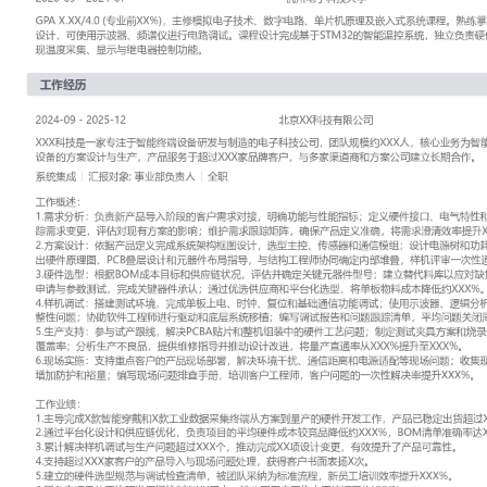
工作性质: 全职
应聘职位: 系统集成
期望工作地址: 北京
期望薪资: 8000
求职状态: 离职-随时到岗
工作经历
2024-09
-
2025-12
北京XX科技有限公司
XXX科技是一家专注于智能终端设备研发与制造的电子科技公司，团
心业务为智能穿戴、工业物联网数据采集设备的方案设计与生产，产品
品牌客户，与多家渠道商和方案公司建立长期合作。
系统集成
汇报对象：部门总监
工作概述：
1.需求分析：负责新产品导入阶段的客户需求对接，明确功能与性能
口、电气特性和环境适应性等技术标准；跟踪需求变更，评估对现有
求跟踪矩阵，确保产品定义准确，将需求澄清效率提升XXX%。
2.方案设计：依据产品定义完成系统架构框图设计，选型主控、传感