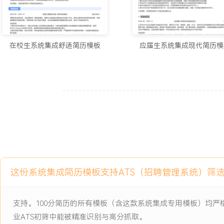
2.通过平台化设计和供应链优化，负责项目的平均硬件成本较竞品降低
单准确率达XXX%。
3.累计解决样机调试与生产问题超过XXX个，推动完成XX项设计变
靠性。
在校生系统集成舒适简历模板
应届生系统集成现代简历模
4.支持超过XXX家客户的产品导入与现场问题处理，获得客户书面表
5.建立的硬件选型规范与调试检查清单，被团队采纳为标准流程，新
XXX%。
6.所负责项目的平均研发周期控制在XX周内，较公司历史平均水平缩
主动离职，希望有更多的工作挑战和涨薪机会。
项目经历
2024-09
-
2025-12
高可靠性工业手持数据采集终
这份系统集成简历模板支持ATS（招聘管理系统）筛
端
公司为某物流头部企业定制的旗舰项目，原有设备在仓库复杂电磁环
支持。100分简历的所有模板（含这款系统集成专用模板）均
定、电池续航不足XX小时、一维码扫描成功率低至XXX%等问题，
业ATS初筛中能被精准识别与高分抓取。
工时损失高达XXX人时。新项目要求设备在零下XX度至零上XX度宽温