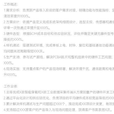
工作概述：
1.需求分析：负责新产品导入阶段的客户需求对接，明确功能与性能指标
清效率提升XXX%。
2.方案设计：依据产品定义完成系统架构框图设计，选型主控、传感器和通
评审一次性通过率提升至XXX%。
3.硬件选型：根据BOM成本目标和供应链状况，评估并确定关键元器件
降低约XXX%。
4.样机调试：搭建测试环境，完成单板上电、时钟、复位和基础通信功能
均问题关闭周期缩短XXX天。
5.生产支持：参与试产跟线，解决PCBA贴片和整机组装中的硬件工艺问
XXX%。
6.现场实施：支持重点客户的产品现场部署，解决环境干扰、通信距离和
升XXX%。
工作业绩：
1.主导完成X款智能穿戴和X款工业数据采集终端从方案到量产的硬件开发工
2.通过平台化设计和供应链优化，负责项目的平均硬件成本较竞品降低约XXX
3.累计解决样机调试与生产问题超过XXX个，推动完成XX项设计变更，有
4.支持超过XXX家客户的产品导入与现场问题处理，获得客户书面表扬X次。