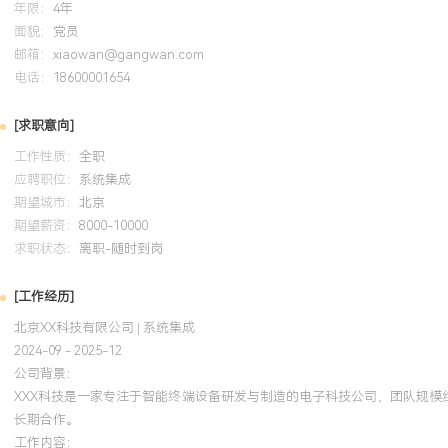
年限：
4年
率低于X%。个人特质：注重细节与设计规范性，坚持用测试数据驱
面貌：
党员
实，能适应短期出差进行客户支持与现场问题处理，具备较强的抗压
邮箱：
xiaowan@gangwan.com
电话：
18600001654
培训经历
[求职意向]
2024-09
-
2025-12
岗湾培训中心
工作性质：
全职
系统学习了项目管理的知识体系。将所学应用于多个硬件开发项目，
应聘职位：
系统集成
期望城市：
制定详细WBS和风险登记册，使项目关键里程碑达成率从XXX%提升至
北京
期望薪资：
8000-10000
硬件项目文档标准化模板与设计评审checklist，提升了团队协同效
求职状态：
离职-随时到岗
[工作经历]
北京XX科技有限公司 | 系统集成
2024-09 - 2025-12
公司背景：
XXX科技是一家专注于智能终端设备研发与制造的电子科技公司，团队规模
长期合作。
工作内容：