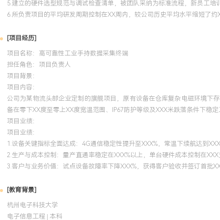
5.建立的硬件选型规范与调试检查清单，被团队采纳为标准流程，新员工培训
6.所负责项目的平均研发周期控制在XX周内，较公司历史平均水平缩短了约X
[项目经历]
项目名称：高可靠性工业手持数据采集终端
担任角色：
项目负责人
项目背景：
项目内容：
公司为某物流头部企业定制的旗舰项目，原有设备在仓库复杂电磁环境下存在
备在零下XX度至零上XX度宽温范围、IP67防护等级及XXX米跌落条件下稳
项目业绩：
项目业绩：
1.设备关键指标全面达成：4G通信稳定性提升至XXX%，常温下续航达到X
2.生产与成本控制：量产直通率稳定在XXX%以上，单台硬件成本控制在XXX
3.客户与业务价值：试点设备故障率下降XXX%，获得客户验收并签订首批
[教育背景]
杭州电子科技大学
电子信息工程 | 本科