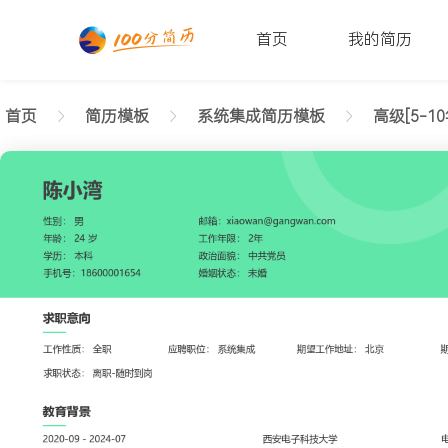
首页
我的简历
首页
简历模板
系统集成简历模板
高级[5-10
返回样式图
正在查看高级系统集成实用简历模板文字版
陈小湾
性别: 男
年龄: 26
学历: 本科
婚姻状态: 未婚
工作年限: 4年
政治面貌: 党
邮箱: xiaowan@gangwan.com
电话号码: 18600001654
求职意向