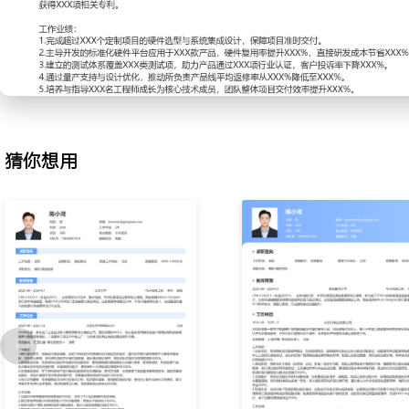
2.系统集成设计：负责多设备联调与通信协议整合，解决不同品牌PL
难题；绘制系统架构图与接线原理图，定义标准接口规范与数据点表
别并规避潜在兼容性风险；通过模块化设计，使得标准功能单元复用率
出错率下降XXX%。
3.嵌入式开发支持：依据产品功能定义，输出MCU外围电路设计需
档；协同软件工程师完成底层程序移植与外设调试；搭建硬件在环测
定性和功耗表现；优化电源管理策略，使待机功耗降低XXX%，驱动
猜你想用
XXX%。
4.测试验证体系：为保障出厂质量，建立从单板到整机的分级测试流
覆盖功能、性能、环境适应性及EMC要求；指导测试人员操作，分析
推动设计改进；引入自动化测试脚本，将回归测试时间压缩XXX%，
在XXX%以下。
5.量产支持与维护：跟踪小批量试产过程，处理PCBA贴片与整机组
生产作业指导书与故障排查手册，培训生产及售后团队；收集现场故
题的根因分析并发布设计变更；通过持续优化，使得产品平均无故障时
后技术支持成本下降XXX%。
6.团队协调与培训：作为技术接口人，协调结构、软件、采购及生产
内部技术分享，讲解新器件应用与常见问题解决方案；编写新人上岗培