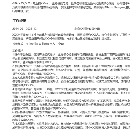
工作性质: 全职
应聘职位: 系统集成
期望工作地址: 北京
期望薪资: 8000
求职状态: 离职-随时到岗
工作经历
2024-09
-
2025-12
北京XX科技有限公司
XXX电子是专注工业自动化与智能硬件的设备制造商，团队规模约X
工厂提供定制化产线控制系统与数据采集终端，产品应用于超过XXX
行业集成商建立稳定供货关系。
系统集成
汇报对象：部门总监
工作概述：
1.硬件平台选型：针对产线换代需求，主导核心控制器与传感器选型
性能与行业标准变化，搭建原型测试平台验证关键指标；制定选型对
推动最优方案在评审会上采纳；固化选型测试流程，将单次评估周期缩
件成本降低XXX%。