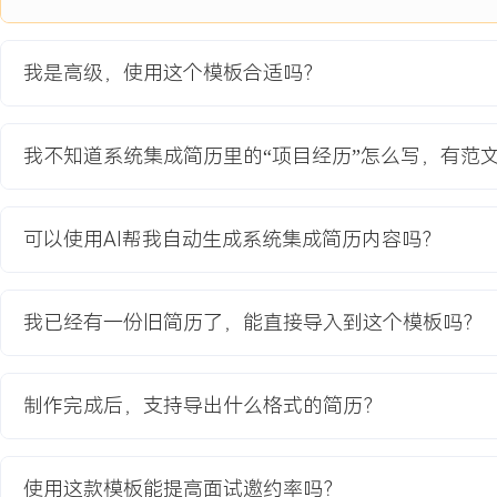
项目经历
我是高级，使用这个模板合适吗？
2024-09
-
2025-12
智能制造产线集成
公司为XXX汽车零部件供应商打造的全自动检测与分拣产线核心集成
我不知道系统集成简历里的“项目经历”怎么写，有范
效率低下，误检率高，数据无法追溯。需整合工业相机、机械臂、多种
器，实现每秒处理XXX个工件，准确率大于XXX.X%，并与客户ME
备通信协议不一、实时性要求高、现场电磁环境复杂等挑战。
可以使用AI帮我自动生成系统集成简历内容吗？
项目职责：
1.功能开发：主导硬件系统架构设计与核心板卡选型，完成视觉系统、
之间的电气连接与信号定义，确保底层数据准确采集与高速传输。
我已经有一份旧简历了，能直接导入到这个模板吗？
2.系统对接：负责产线控制系统与客户MES服务器的通信对接，定义
议，调试网络通信稳定性，实现生产订单、工艺参数及质量数据的双
3.现场调试：带领团队驻场完成所有设备的联合调试，排查并解决信
制作完成后，支持导出什么格式的简历？
抖动、视觉误触发等综合性问题，优化系统联动逻辑与响应时序。
4.文档交付：编制全套技术文档，包括系统操作手册、维护指南、电
档，并对客户技术人员进行系统操作与日常维护培训。
使用这款模板能提高面试邀约率吗？