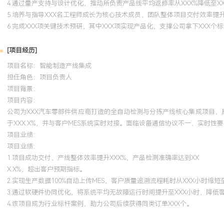
4.通过量产支持与设计优化，推动所负责产品线平均返修率从XXX%降低至XX
5.培养与指导XXX名工程师成长为核心技术成员，团队整体项目交付效率提升
6.完成XXX项关键技术预研，其中XXX项实现产品化，支撑公司拿下XXX个
[项目经历]
项目名称：智能制造产线集成
担任角色：
项目负责人
项目背景：
项目内容：
公司为XXX汽车零部件供应商打造的全自动检测与分拣产线核心集成项目，
于XXX.X%，并与客户MES系统实时对接。面临设备通信协议不一、实时
项目业绩：
项目业绩：
1.项目成功交付，产线整体效率提升XXX%，产品检测准确率达到XX
X.X%，超出客户预期指标。
2.实现生产数据100%自动上传MES，客户质量追溯流程耗时从XXX小时缩
3.通过软硬件协同优化，将系统平均无故障运行时间提升至XXX小时，降低客
4.该项目成为行业标杆案例，助力公司后续获得同类订单XXX个。