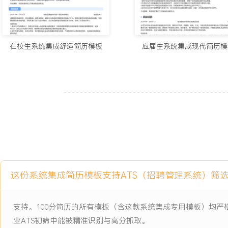
名初级工程师；建立部门知识库，积累典型设计案例XXX个，提升团
XXX%。
7.技术规划与预研：关注行业技术动态，参与制定产品线硬件技术路
信、新型传感等方向进行技术预研，完成可行性评估报告；主导XXX
在校生系统集成舒适简历模板
应届生系统集成现代简历模
专项研究，其中XXX项已导入新产品设计；通过前瞻性技术储备，支
关专利。
工作业绩：
1.完成超过XXX个定制项目的硬件选型与系统集成设计，保障项目准
2.主导开发的标准化硬件平台应用于XXX款产品，硬件复用率提升XX
省XXX%。
3.建立的测试体系覆盖XXX类测试项，助力产品通过XXX项行业认
XXX%。
4.通过量产支持与设计优化，推动所负责产品线平均返修率从XXX%降
这份系统集成简历模板支持ATS（招聘管理系统）筛
5.培养与指导XXX名工程师成长为核心技术成员，团队整体项目交付效
6.完成XXX项关键技术预研，其中XXX项实现产品化，支撑公司拿下
支持。100分简历的所有模板（含这款系统集成专用模板）均
主动离职，希望有更多的工作挑战和涨薪机会。
业ATS初筛中能被精准识别与高分抓取。