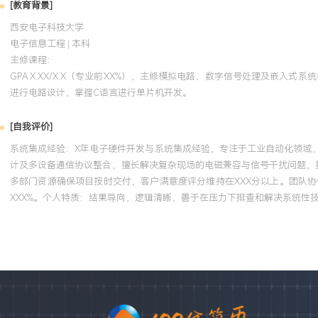
[教育背景]
西安电子科技大学
电子信息工程 | 本科
主修课程：
GPA X.XX/X.X（专业前XX%），主修模拟电路、数字信号处理及嵌入式
进行电路设计，掌握C语言进行单片机开发。
[自我评价]
系统集成经验：X年电子硬件开发与系统集成经验，专注于工业自动化领域，主
计及多设备通信协议整合，擅长解决复杂现场的电磁兼容与信号干扰问题，
多部门资源确保项目按时交付，客户满意度评分维持在XXX分以上。团队
XXX%。个人特质：结果导向，逻辑清晰，善于在压力下排查和解决系统性