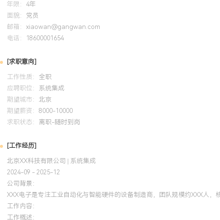
年限：
4年
系统集成经验：X年电子硬件开发与系统集成经验，专注于工业自动
面貌：
党员
XXX个从0到1的硬件集成项目，通过标准化设计将平均项目周期缩短
邮箱：
xiaowan@gangwan.com
化XXX%。技术能力：精通硬件选型、电路设计及多设备通信协议整
电话：
18600001654
场的电磁兼容与信号干扰问题，推动产品平均无故障时间提升XXX%
整的项目生命周期管理能力，从需求分析、方案设计到现场调试与量
[求职意向]
部门资源确保项目按时交付，客户满意度评分维持在XXX分以上。团
工作性质：
全职
干，负责培养团队新人，建立部门知识库与设计规范，带教XXX名初
应聘职位：
系统集成
负责人，提升团队整体问题解决效率XXX%。个人特质：结果导向，
期望城市：
北京
力下排查和解决系统性技术难题，具备良好的客户沟通与技术支持能
期望薪资：
8000-10000
求职状态：
离职-随时到岗
培训经历
[工作经历]
2024-09
-
2025-12
岗湾培训中心
北京XX科技有限公司 | 系统集成
2024-09 - 2025-12
获得该认证后，将项目管理知识体系应用于实际硬件集成项目。通过
公司背景：
路径管理，优化供应商与内部部门协调流程，使得负责项目的平均延期
XXX电子是专注工业自动化与智能硬件的设备制造商，团队规模约XXX人
时，建立风险评估与应对清单，有效预防了多个潜在的项目交付风险
工作内容：
项目进度管控的满意度。
工作概述：