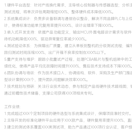
1.硬件平台选型：针对产线换代需求，主导核心控制器与传感器选型；分
测试流程，将单次评估周期缩短XXX%，整体硬件成本降低XXX%。
2.系统集成设计：负责多设备联调与通信协议整合，解决不同品牌PLC与
计，使得标准功能单元复用率提升XXX%，设计出错率下降XXX%。
3.嵌入式开发支持：依据产品功能定义，输出MCU外围电路设计需求与
待机功耗降低XXX%，驱动异常复位率减少XXX%。
4.测试验证体系：为保障出厂质量，建立从单板到整机的分级测试流程；编
回归测试时间压缩XXX%，出厂开箱不良率控制在XXX%以下。
5.量产支持与维护：跟踪小批量试产过程，处理PCBA贴片与整机组装中
续优化，使得产品平均无故障时间提升XXX%，售后技术支持成本下降XXX%
6.团队协调与培训：作为技术接口人，协调结构、软件、采购及生产部门推
型设计案例XXX个，提升团队问题解决效率XXX%。
7.技术规划与预研：关注行业技术动态，参与制定产品线硬件技术路线图；
通过前瞻性技术储备，支撑公司获得XXX项相关专利。
工作业绩：
1.完成超过XXX个定制项目的硬件选型与系统集成设计，保障项目准时交付
2.主导开发的标准化硬件平台应用于XXX款产品，硬件复用率提升XXX%，直
3.建立的测试体系覆盖XXX类测试项，助力产品通过XXX项行业认证，客户投