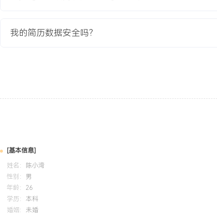
项目业绩：
1.项目成功交付，产线整体效率提升XXX%，产品检测准确率达到XX
我的简历数据安全吗？
X.X%，超出客户预期指标。
2.实现生产数据100%自动上传MES，客户质量追溯流程耗时从XXX
3.通过软硬件协同优化，将系统平均无故障运行时间提升至XXX小时
XXX%。
4.该项目成为行业标杆案例，助力公司后续获得同类订单XXX个。
教育背景
2020-09
-
2024-07
西安电子科技大学
GPA X.XX/X.X（专业前XX%），主修模拟电路、数字信号处理及
[基本信息]
与基于ARM的智能小车课程设计，负责电机驱动电路设计与控制程序
姓名：
陈小湾
径跟踪功能。熟练使用Altium Designer进行电路设计，掌握C语言
性别：
男
年龄：
26
学历：
本科
自我评价
婚姻：
未婚