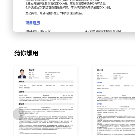
议分析工具定位网络环路、路由震荡等复杂问题，主导处理过X
件，平均故障恢复时间（MTTR）缩短XXX分钟。
3.网络优化：针对客户反馈的网络访问慢问题，定期分析流量
OSPF cost值、部署QoS策略优化关键业务流量，在XXX
应用响应时间平均降低XXX%。
4.方案设计：参与XX个企业新办公楼或数据中心网络建设项
盖、内外网隔离）输出网络拓扑与设备选型清单，设计方案通
猜你想用
5.配置管理：负责全网路由器、交换机的配置备份、变更与版
板并在新设备上线时推行，将配置错误引发的次生故障率降低了
6.供应商协调：作为技术接口，与运营商及硬件供应商协调处
踪问题解决进度并向客户同步，提升客户对故障处理过程的满
工作业绩：
1.独立维护超过XXX台网络设备，保障全年网络整体可用性达
X.XXX%。
2.高效处理XXX起网络故障，客户投诉率同比下降XXX%。
3.完成XX个重点客户的网络优化项目，客户服务满意度评分提
X.X（满分5分）。