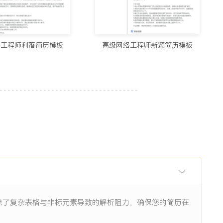
用的制作简历网站与在线简历工具推荐（2026）
5678阅读
络工程师利落简历模板
高级网络工程师新颖简历模板
历生成工具实测：从智能制作到优化，国内外精选推荐
11938阅读
I辅助：八个值得尝试的简历制作平台
11844阅读
眼前一亮的简历：8个值得收藏的简历制作网站
9484阅读
消除了复杂表格与非标元素导致的解析阻力，确保您的简历在