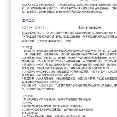
工作性质: 全职
应聘职位: 网络工程师
期望工作地址: 北京
期望薪资
求职状态: 离职-随时到岗
工作经历
2024-09
-
2025-12
北京XX科技有限公司
XXX网络科技是专注于企业级ICT解决方案与网络运营服务的
核心业务是为本地及周边区域超过XXX家企业客户提供网络规
务，与多家系统集成商及运营商建立了稳定的合作关系。
网络工程师
汇报对象：部门总监
工作概述：
1.网络监控：负责核心网络及数据中心XXX台设备的7*24小
Zabbix与SolarWinds平台建立关键指标（CPU/内存/带
报告识别潜在风险点，将重大故障的主动发现率提升至XXX%
2.故障处理：响应并处理客户及内部报障，依照SLA分级标准