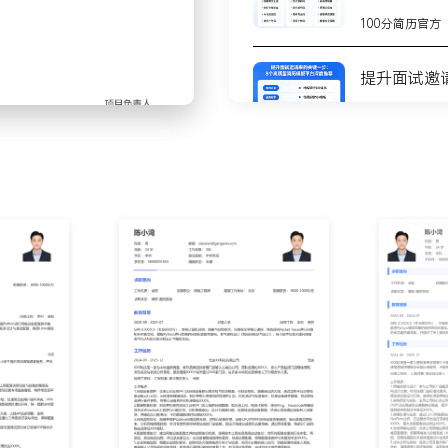
XX次二级以上网络中断事
100分简历官方
模型与路由路径，通过调整
提升面试邀
个客户站点实施优化后，其核心
100分简历官方
目，依据客户需求（如无线覆
过内部评审并成功交付。
8个高质量
本管理，制定标准化配置模
测
XXX%。
100分简历官方
理专线故障与设备保修，跟
意度。
不会写简历
步
100分简历官方
到X
你的简历为
100分简历官方
升至