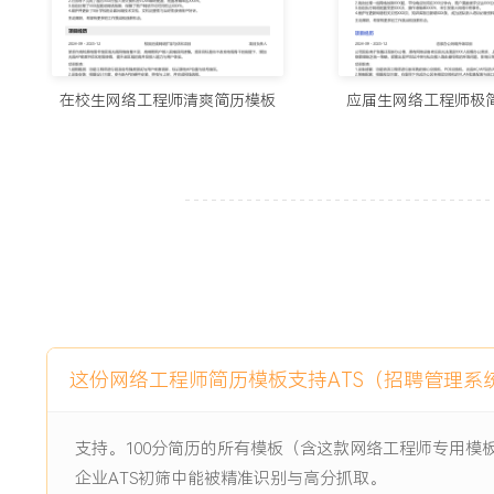
4.主导XX次网络割接与升级，实现100%成功且业务零中断。
5.建立并维护设备配置档案XXX份，实现配置变更的100%可
6.协调解决XX起运营商侧线路问题，平均问题解决周期缩短X
在校生网络工程师清爽简历模板
应届生网络工程师极
主动离职，希望有更多的工作挑战和涨薪机会。
项目经历
2024-09
-
2025-12
A公司总部园区网络升级项目
公司承接的A公司新总部园区网络建设项目，原网络为X年前
旧且厂商已停止服务，无法支撑移动办公、视频会议及物联网
无线网络连接成功率仅XX%，有线网络存在多个单点故障隐
下，完成从核心到接入层的全网设备替换与架构重构，并满足
这份网络工程师简历模板支持ATS（招聘管理系
项目职责：
1.方案细化：参与项目技术方案评审，负责接入层与无线网部
信息点的点位规划、AP选型与功率调整策略。
支持。100分简历的所有模板（含这款网络工程师专用模
2.设备部署：独立完成X栋办公楼共XXX台接入交换机与XXX
企业ATS初筛中能被精准识别与高分抓取。