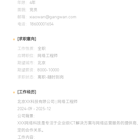
年限：
4年
2024-09
-
2025-12
岗湾培训中心
面貌：
党员
系统掌握了大规模复杂网络的设计、部署、运维与排错知识体系
邮箱：
xiaowan@gangwan.com
电话：
VPN、BGP路由策略等高阶技术应用于多个企业组网项目，
18600001654
联。基于所学完善了内部故障排查知识库，编写了《常见广域
[求职意向]
团队整体技术响应能力与问题解决效率。
工作性质：
全职
应聘职位：
网络工程师
期望城市：
北京
期望薪资：
8000-10000
求职状态：
离职-随时到岗
[工作经历]
北京XX科技有限公司 | 网络工程师
2024-09 - 2025-12
公司背景：
XXX网络科技是专注于企业级ICT解决方案与网络运营服务的提供
定的合作关系。
工作内容：