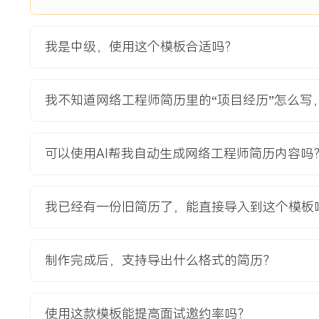
及基础配置。
3.业务割接：制定所负责区域的夜间割接计划，协同团队在凌
换机替换与业务迁移，确保次日员工正常办公。
我是中级，使用这个模板合适吗？
4.测试验收：割接后执行连通性、带宽及无线漫游测试，输出
阶段验收。
我不知道网络工程师简历里的“项目经历”怎么写
项目业绩：
1.项目按时交付，网络性能达标，有线网络万兆互联，无线网络
接成功率提升至X
可以使用AI帮我自动生成网络工程师简历内容吗
X.X%。
2.成功消除网络单点故障，核心层与汇聚层实现双机热备，网
3.通过精细化部署与配置优化，将无线网络同频干扰降低了XX
我已经有一份旧简历了，能直接导入到这个模板
XX%。
4.项目获得客户书面表扬，并带来后续X个分支机构的网络改
制作完成后，支持导出什么格式的简历？
教育背景
2020-09
-
2024-07
杭州电子科技大学
使用这款模板能提高面试邀约率吗？