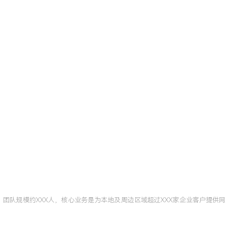
思科CCIE认证
北京
。将认证中的MPLS
帮助客户实现跨地域安全互
网故障排查指南》，提升了
商，团队规模约XXX人，核心业务是为本地及周边区域超过XXX家企业客户提