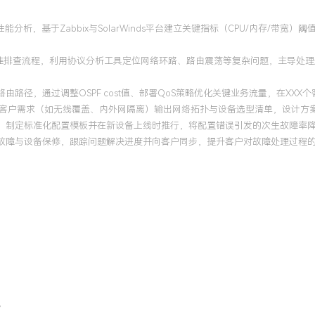
性能分析，基于Zabbix与SolarWinds平台建立关键指标（CPU/内存/
准排查流程，利用协议分析工具定位网络环路、路由震荡等复杂问题，主导处理过
路径，通过调整OSPF cost值、部署QoS策略优化关键业务流量，在XXX
依据客户需求（如无线覆盖、内外网隔离）输出网络拓扑与设备选型清单，设计方
，制定标准化配置模板并在新设备上线时推行，将配置错误引发的次生故障率降低
线故障与设备保修，跟踪问题解决进度并向客户同步，提升客户对故障处理过程
。