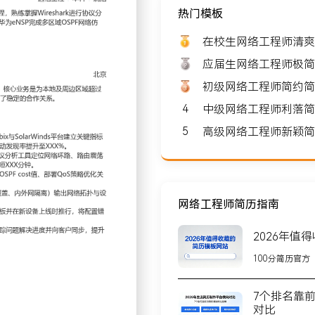
热门模板
: 8000-10000
在校生网络工程师清爽
应届生网络工程师极简
初级网络工程师简约简
4
中级网络工程师利落简
北京
5
高级网络工程师新颖简
提供商，团队规模约XXX人，
划、部署、运维及优化服
网络工程师简历指南
2026年值
时监控与性能分析，基于
100分简历官方
宽）阈值告警机制，通过每日巡检
。
7个排名靠
制定标准排查流程，利用协
对比