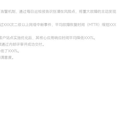
带宽）阈值告警机制，通过每日巡检报告识别潜在风险点，将重大故障的主动发现
XXX次二级以上网络中断事件，平均故障恢复时间（MTTR）缩短XXX
个客户站点实施优化后，其核心应用响应时间平均降低XXX%。
案通过内部评审并成功交付。
了XXX%。
的满意度。