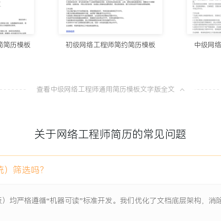
10个值得试
追溯。
100分简历官方
XX小时。
简简历模板
初级网络工程师简约简历模板
中级网
8款AI简
100分简历官方
查看中级网络工程师通用简历模板文字版全文
从模板到A
项目负责人
100分简历官方
搭建的千兆主干网络，设备老
终端接入的新需求，高峰期
关于网络工程师简历的常见问题
一份让HR
患。项目需在业务不中断前提
未来X年的业务扩展需求。
100分简历官方
统）筛选吗？
分的详细设计，包括XXX个
板）均严格遵循“机器可读”标准开发。我们优化了文档底层架构，
个无线AP的安装、上架、连线