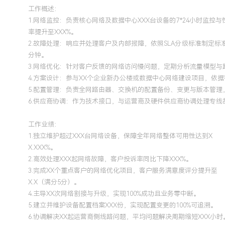
工作概述：
1.网络监控：负责核心网络及数据中心XXX台设备的7*24小时监控与
率提升至XXX%。
2.故障处理：响应并处理客户及内部报障，依照SLA分级标准制定标
分钟。
3.网络优化：针对客户反馈的网络访问慢问题，定期分析流量模型与路由
4.方案设计：参与XX个企业新办公楼或数据中心网络建设项目，
5.配置管理：负责全网路由器、交换机的配置备份、变更与版本管理
6.供应商协调：作为技术接口，与运营商及硬件供应商协调处理专
工作业绩：
1.独立维护超过XXX台网络设备，保障全年网络整体可用性达到X
X.XXX%。
2.高效处理XXX起网络故障，客户投诉率同比下降XXX%。
3.完成XX个重点客户的网络优化项目，客户服务满意度评分提升至
X.X（满分5分）。
4.主导XX次网络割接与升级，实现100%成功且业务零中断。
5.建立并维护设备配置档案XXX份，实现配置变更的100%可追溯。
6.协调解决XX起运营商侧线路问题，平均问题解决周期缩短XXX小时