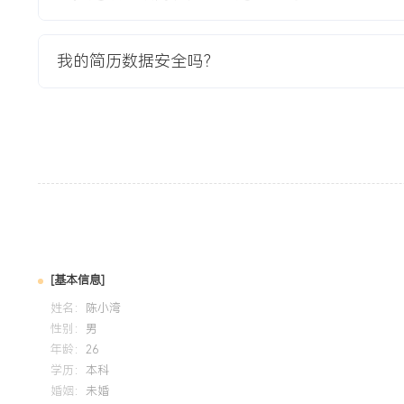
GPA X.XX/X.X（专业前XX%），主修计算机网络、现代交
程，熟练掌握Wireshark进行协议分析。参与校园网模拟规
VLAN划分与路由协议配置模块，使用华为eNSP完成多区域O
我的简历数据安全吗？
络理论基础，熟悉Python进行简单的网络配置脚本编写。
自我评价
技术能力：拥有X年中型规模企业网络运维与项目交付经验，
三）路由器、交换机及防火墙的配置与排错，能够独立设计并
通过优化使客户网络性能提升XXX%。项目管理：主导或深度
目，具备从方案解读、现场实施到验收交付的全流程经验，确保
控制：在运维中通过精细化监控与预防性维护，将潜在故障解
XXX%的紧急外协支持成本。个人特质：责任心强，具备良好
[基本信息]
力，工作细致，文档习惯良好，持有思科CCIE认证，能够承
姓名：
陈小湾
问题。
性别：
男
年龄：
26
学历：
本科
培训经历
婚姻：
未婚