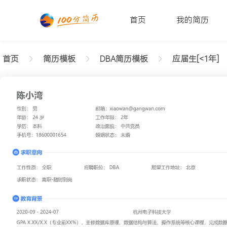
首页
我的简历
首页
简历模板
DBA简历模板
应届生[<1年]
返回样式图
正在查看应届生DBA简约简历模板文字版
陈小湾
性别: 男
年龄: 26
学历: 本科
婚姻状态: 未婚
工作年限: 4年
政治面貌: 党
邮箱: xiaowan@gangwan.com
电话号码: 18600001654
求职意向