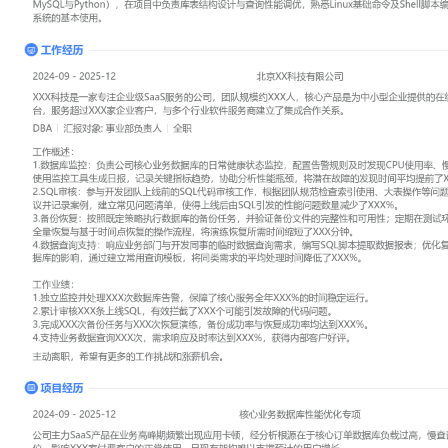
工作性质: 全职
应聘职位: DBA
期望工作地址: 北京
期望薪资: 8000-10
求职状态: 离职-随时到岗
工作经历
2024-09
-
2025-12
北京XX科技有限公司
XXX科技是一家专注企业级SaaS服务的公司，团队规模约XXX人，
业提供的在线办公与客户管理一体化平台，服务超过XXX家企业客户
务商建立了集成合作关系。
DBA
汇报对象：部门总监
工作概述：
1.数据库监控：负责公司核心业务数据库的日常健康状态监控，配置
CPU使用率、慢查询、连接数异常等问题；使用监控工具生成日报，
协助分析性能瓶颈，将潜在故障的发现时间平均提前了XXX小时。
2.SQL审核：参与开发团队上线前的SQL代码审核工作，根据团队