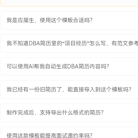
3.推动建立了常态化的SQL审核与性能复盘机制，后续版本因数据库
次数下降XXX%。
我是应届生，使用这个模板合适吗？
教育背景
我不知道DBA简历里的“项目经历”怎么写，有范文参
2020-09
-
2024-07
杭州电子科技大学
GPA X.XX/X.X（专业前XX%），主修数据库原理、数据结构与算
程，完成数据库课程设计项目（使用MySQL与Python），在项目
可以使用AI帮我自动生成DBA简历内容吗？
询性能调优，熟悉Linux基础命令及Shell脚本编写，了解Promethe
用。
我已经有一份旧简历了，能直接导入到这个模板吗？
自我评价
专业背景：计算机相关专业教育背景，系统学习数据库理论知识，掌握
制作完成后，支持导出什么格式的简历？
析及基础运维技能。技术实践：具备中型互联网公司数据库运维实习
据库的性能调优项目，能将监控、分析、优化、规范的闭环工作方法
升系统稳定性XXX%。个人特质：责任心强，对数据安全与系统稳定
使用这款模板能提高面试邀约率吗？