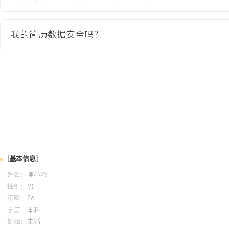
致有条理，具备良好的团队协作意识和持续学习能力，能适应7*24
我的简历数据安全吗？
培训经历
2024-09
-
2025-12
岗湾培训中心
系统学习了Oracle数据库管理体系，掌握了安装配置、实例管理、
核心技能。在实习期间，将知识应用于测试环境的Oracle数据库维
建、用户权限规划和RMAN备份脚本编写，提升了数据库管理的规范
[基本信息]
姓名：
陈小湾
性别：
男
年龄：
26
学历：
本科
婚姻：
未婚