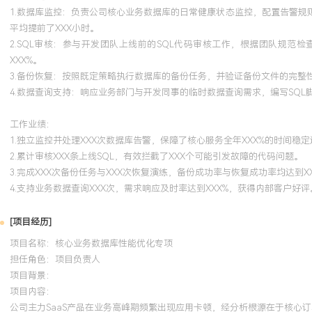
1.数据库监控：负责公司核心业务数据库的日常健康状态监控，配置告警规
平均提前了XXX小时。
2.SQL审核：参与开发团队上线前的SQL代码审核工作，根据团队规
XXX%。
3.备份恢复：按照既定策略执行数据库的备份任务，并验证备份文件的完整
4.数据查询支持：响应业务部门与开发同事的临时数据查询需求，编写SQ
工作业绩：
1.独立监控并处理XXX次数据库告警，保障了核心服务全年XXX%的时间稳
2.累计审核XXX条上线SQL，有效拦截了XXX个可能引发故障的代码问题。
3.完成XXX次备份任务与XXX次恢复演练，备份成功率与恢复成功率均达到XX
4.支持业务数据查询XXX次，需求响应及时率达到XXX%，获得内部客户好评
[项目经历]
项目名称：核心业务数据库性能优化专项
担任角色：
项目负责人
项目背景：
项目内容：
公司主力SaaS产品在业务高峰期频繁出现应用卡顿，经分析根源在于核心