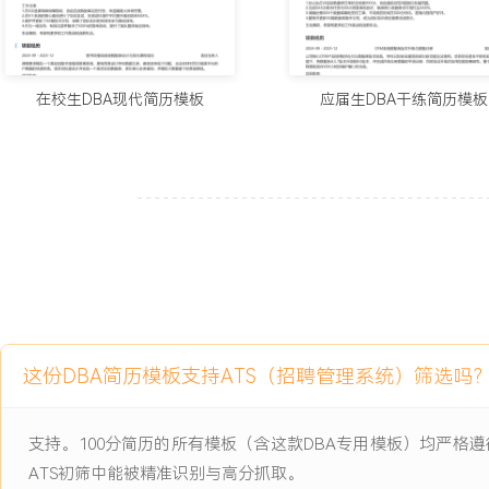
2024-09
-
2025-12
核心业务数据库性能优化专项
公司主力SaaS产品在业务高峰期频繁出现应用卡顿，经分析根源在
过高，慢查询堆积导致CPU持续处于高位，影响XXX家付费客户的正
在校生DBA现代简历模板
应届生DBA干练简历模板
难以支撑预计的用户增长。
项目职责：
1.性能分析：协助定位数据库性能瓶颈，使用监控工具采集慢查询日
配合开发人员分析TOP XXX的慢SQL执行计划。
2.索引优化：参与设计并实施索引优化方案，针对高频查询字段添加
无效索引，优化索引覆盖策略。
3.慢查询治理：推动开发团队改造部分问题严重的SQL代码，将部分
时任务预处理，减少数据库实时计算压力。
4.流程建设：总结优化过程中的方法与案例，参与编写团队内部的SQ
这份DBA简历模板支持ATS（招聘管理系统）筛选吗
范文档。
项目业绩：
支持。100分简历的所有模板（含这款DBA专用模板）均严
1.数据库平均CPU使用率从峰值XXX%下降至XXX%，高峰期系统卡
ATS初筛中能被精准识别与高分抓取。
2.核心事务的平均响应时间从XXX毫秒降低至XXX毫秒，优化了终