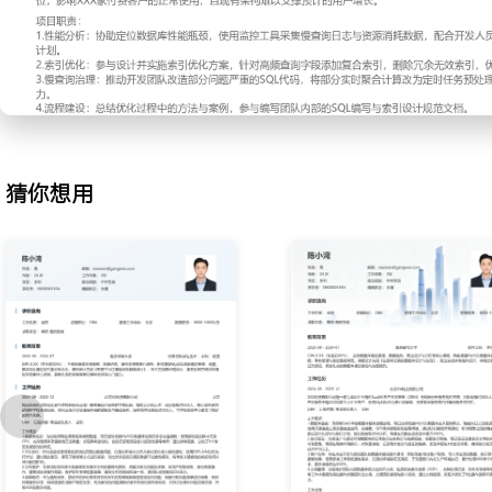
表操作等问题；对高风险语句提出修改建议并记录案例，建立常见问
由SQL引发的性能问题数量减少了XXX%。
3.备份恢复：按照既定策略执行数据库的备份任务，并验证备份文件
定期在测试环境进行数据恢复演练，熟悉全量恢复与基于时间点恢复
恢复所需时间缩短了XXX分钟。
4.数据查询支持：响应业务部门与开发同事的临时数据查询需求，编写
报表；优化复杂查询逻辑，减少对线上数据库的影响，通过建立常用
猜你想用
求的平均处理时间降低了XXX%。
工作业绩：
1.独立监控并处理XXX次数据库告警，保障了核心服务全年XXX%的
2.累计审核XXX条上线SQL，有效拦截了XXX个可能引发故障的代码
3.完成XXX次备份任务与XXX次恢复演练，备份成功率与恢复成功率均
4.支持业务数据查询XXX次，需求响应及时率达到XXX%，获得内部
主动离职，希望有更多的工作挑战和涨薪机会。
项目经历