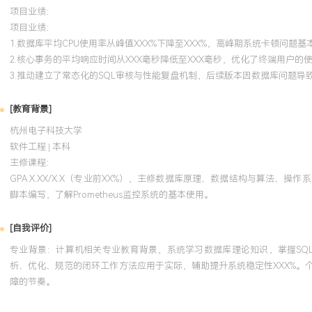
项目业绩：
项目业绩：
1.数据库平均CPU使用率从峰值XXX%下降至XXX%，高峰期系统卡顿问题基
2.核心事务的平均响应时间从XXX毫秒降低至XXX毫秒，优化了终端用户的
3.推动建立了常态化的SQL审核与性能复盘机制，后续版本因数据库问题导致
[教育背景]
杭州电子科技大学
软件工程 | 本科
主修课程：
GPA X.XX/X.X（专业前XX%），主修数据库原理、数据结构与算法、操作
脚本编写，了解Prometheus监控系统的基本使用。
[自我评价]
专业背景：计算机相关专业教育背景，系统学习数据库理论知识，掌握SQ
析、优化、规范的闭环工作方法应用于实际，辅助提升系统稳定性XXX%。
障的节奏。