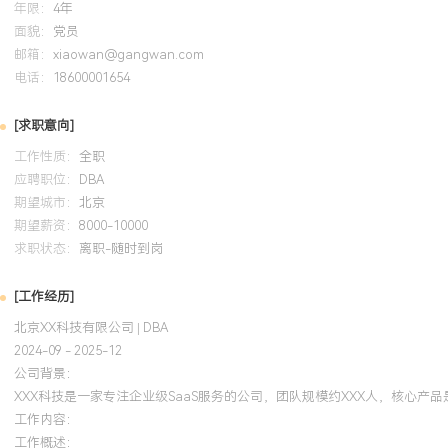
年限：
4年
面貌：
党员
邮箱：
xiaowan@gangwan.com
电话：
18600001654
[求职意向]
工作性质：
全职
应聘职位：
DBA
期望城市：
北京
期望薪资：
8000-10000
求职状态：
离职-随时到岗
[工作经历]
北京XX科技有限公司 | DBA
2024-09 - 2025-12
公司背景：
XXX科技是一家专注企业级SaaS服务的公司，团队规模约XXX人，核心
工作内容：
工作概述：