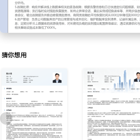
2.备份恢复：为确保数据安全满足RPO要求，制定并执行数据库备份
定时对生产库进行全量和增量备份，并将备份文件传输至异地存储；
练，测试备份文件的完整性和恢复流程的时效性；通过优化备份脚本
备份任务执行时间缩短XXX%，恢复演练成功率提升至XXX%。
3.SQL审核：为减少低效SQL上线对生产环境的影响，建立SQL变
境对开发人员提交的SQL脚本进行审核，检查索引使用、大表操作等
建议；每周汇总审核中发现的常见问题，编写案例文档对开发团队进
猜你想用
的审核干预，将因SQL问题引发的生产性能故障次数降低了XXX%。
4.迁移升级：为配合应用架构演进和数据库版本生命周期管理，负责
升级工作；制定迁移技术方案，评估停机时间窗口，并准备详细的回
内执行数据库从物理机到云平台，以及从MySQL
5.7到
8.0的版本升级；通过分批迁移和灰度验证，保障了所有迁移升级任
业务服务中断时间均控制在XXX分钟内。
5.故障处理：响应并解决线上数据库相关的紧急故障；根据告警信息
根源，如锁等待、复制延迟或硬件资源瓶颈等；执行临时应对措施恢
会话、重启实例或切换读库等，并同步信息给相关团队；事后主导复
告并推动修复措施落地，将同类故障的平均恢复时间从XXX分钟降低到