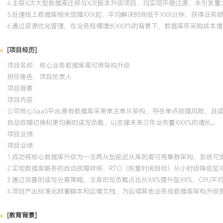
4.主导X次大型数据库迁移与X次版本升级项目，均实现平稳过渡，未引发重
5.处理线上数据库相关故障XXX起，平均解决时间低于XXX分钟，获得业务
6.通过资源优化管理，在业务规模增长XXX%的背景下，数据库年采购成本增
[项目经历]
项目名称：核心业务数据库高可用架构升级
担任角色：
项目负责人
项目背景：
项目内容：
公司核心SaaS平台原有数据库采用单主单从架构，存在单点故障风险，
自动故障切换和更均衡的读写负载，以支撑未来三年业务量XXX%的增长。
项目业绩：
项目业绩：
1.成功将核心数据库升级为一主两从加延迟从库的高可用集群架构，系统可支
2.实现数据库服务的自动故障转移，RTO（恢复时间目标）从小时级降低至X
3.通过完善的读写分离策略，主库的写负载占比从XX%提升至XX%，CPU平
4.项目产出标准化部署脚本和运维文档，为后续其他业务线数据库架构升级
[教育背景]