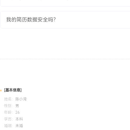
流程的有效性；编写集群运维手册和应急预案，并对运维团队进行培
项目业绩：
我的简历数据安全吗？
1.成功将核心数据库升级为一主两从加延迟从库的高可用集群架构，
接数从XXX提升至XXX。
2.实现数据库服务的自动故障转移，RTO（恢复时间目标）从小时级
全年计划外停机时间减少XXX%。
3.通过完善的读写分离策略，主库的写负载占比从XX%提升至XX%，
XXX个百分点。
4.项目产出标准化部署脚本和运维文档，为后续其他业务线数据库架
的模板。
教育背景
[基本信息]
姓名：
2020-09
陈小湾
-
2024-07
辽宁大学
信
性别：
男
GPA 3.6/4.0（专业前20%），主修数据库原理、数据结构、计算
年龄：
26
掌握Linux操作系统和Shell脚本编程。课程设计完成一个小型图书
学历：
本科
数据库设计与开发，使用MySQL进行数据建模并实现借阅、查询等
婚姻：
未婚