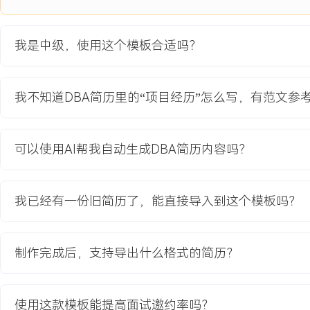
项目经历
2024-09
-
2025-12
核心业务数据库高可用架构升
我是中级，使用这个模板合适吗？
级
公司核心SaaS平台原有数据库采用单主单从架构，存在单点故障风
我不知道DBA简历里的“项目经历”怎么写，有范文参
底，主库压力大，在促销活动期间多次出现性能瓶颈，导致前端应用
是将数据库架构升级为高可用集群，实现自动故障切换和更均衡的读
三年业务量XXX%的增长。
可以使用AI帮我自动生成DBA简历内容吗？
项目职责：
1.方案设计与选型：负责高可用架构的技术选型与方案设计，对比MHA、Or
主流方案，结合公司技术栈和运维能力，最终确定基于Orchestrator
我已经有一份旧简历了，能直接导入到这个模板吗？
群。
2.集群部署与配置：负责在测试和生产环境部署Orchestrator管理节
点，配置复制拓扑、故障探测与自动切换策略，并完成初始化数据同
制作完成后，支持导出什么格式的简历？
3.应用侧改造支持：协调应用开发团队，推动其修改数据库连接配置
障切换后的重连，并协助进行全链路压测验证。
4.切换演练与文档沉淀：制定详细的故障切换演练计划并组织执行，
使用这款模板能提高面试邀约率吗？