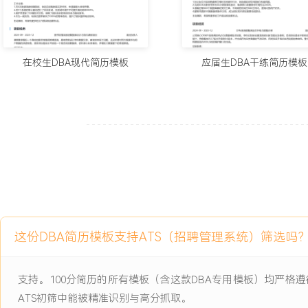
6.资产管理：负责公司数据库资产的日常管理与成本优化；维护数据
属业务、版本、配置及责任人信息；定期分析云上数据库的资源使用
实例提出配置降级建议；通过资源优化与实例整合，将年度数据库相
了XXX%。
在校生DBA现代简历模板
应届生DBA干练简历模板
工作业绩：
1.独立维护超过XXX个生产数据库实例，保障公司核心SaaS平台全年
上。
2.建立并执行备份恢复体系，成功应对X次人为误操作导致的数据恢
3.完成XXX次SQL上线审核，提出XXX条有效优化建议，助力核心
XXX%。
4.主导X次大型数据库迁移与X次版本升级项目，均实现平稳过渡，
5.处理线上数据库相关故障XXX起，平均解决时间低于XXX分钟，
6.通过资源优化管理，在业务规模增长XXX%的背景下，数据库年采
这份DBA简历模板支持ATS（招聘管理系统）筛选吗
XXX%以内。
主动离职，希望有更多的工作挑战和涨薪机会。
支持。100分简历的所有模板（含这款DBA专用模板）均严
ATS初筛中能被精准识别与高分抓取。