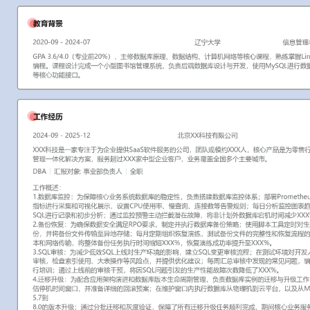
工作性质: 全职
应聘职位: DBA
期望工作地址: 北京
期望薪资: 8000-10
求职状态: 离职-随时到岗
工作经历
2024-09
-
2025-12
北京XX科技有限公司
XXX科技是一家专注于为企业提供SaaS软件服务的公司，团队规模约
为零售行业提供进销存与客户关系管理一体化解决方案，服务超过XX
业务覆盖全国多个主要城市。
DBA
汇报对象：部门总监
工作概述：
1.数据库监控：为保障核心业务系统数据库的稳定性，负责搭建数据
Prometheus和Grafana对关键性能指标进行采集和可视化展示，设
询、连接数等告警规则；每日分析监控图表趋势，针对频繁出现的慢S
分析；通过监控预警主动拦截潜在故障，将非计划外数据库宕机时间减