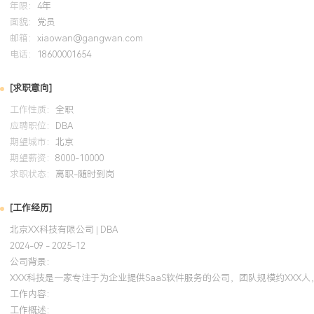
年限：
4年
面貌：
党员
自我评价
邮箱：
xiaowan@gangwan.com
电话：
18600001654
工作背景：拥有4年中型互联网企业数据库运维经验，专注于MySQL
性、效率与成本多维度保障数据库服务。数据库运维：独立维护XXX
[求职意向]
搭建监控告警体系与制定SQL审核流程，将严重生产故障数降低XXX
工作性质：
全职
连续三年超过XXX%的增长。问题解决：具备快速排查复杂数据库性
应聘职位：
DBA
过优化索引与调整事务逻辑，将核心交易链路慢查询比例从X%降至X
期望城市：
北京
库CPU负载稳定在健康水位。个人特质：责任心强，对线上问题保持
期望薪资：
8000-10000
流程并注重文档沉淀，具有良好的团队协作意识，能与开发、测试及
求职状态：
离职-随时到岗
合。
[工作经历]
培训经历
北京XX科技有限公司 | DBA
2024-09 - 2025-12
2024-09
-
2025-12
岗湾培训中心
公司背景：
XXX科技是一家专注于为企业提供SaaS软件服务的公司，团队规模约XX
系统化地掌握了Oracle数据库的体系结构、备份恢复、性能调优等
工作内容：
应用于维护公司历史遗留的Oracle财务系统，通过优化表空间管理
工作概述：