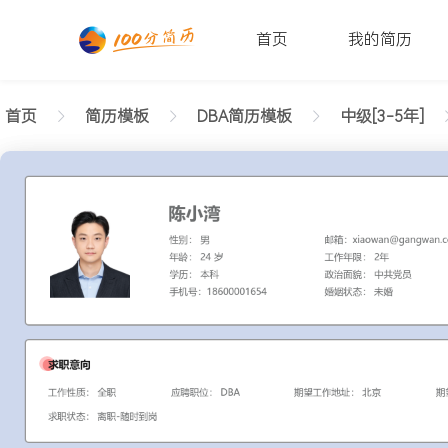
首页
我的简历
首页
简历模板
DBA简历模板
中级[3-5年]
返回样式图
正在查看中级DBA亲和简历模板文字版
陈小湾
性别: 男
年龄: 26
学历: 本科
婚姻状态: 未婚
工作年限: 4年
政治面貌: 党
邮箱: xiaowan@gangwan.com
电话号码: 18600001654
求职意向