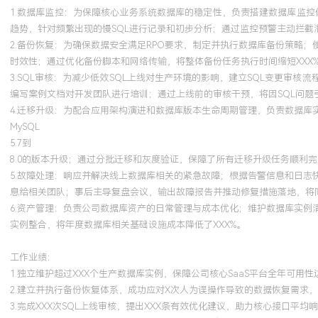
了频繁出现的归档日志空间告警问题，使该系统季度内未再发生因空
1.数据库监控：为保障核心业务系统数据库的稳定性，负责搭建数据库监控体系
断。
趋势，针对频繁出现的慢SQL进行记录和初步分析；通过监控预警主动拦截
2.备份恢复：为确保数据安全满足RPO要求，制定并执行数据库备份策略
时效性；通过优化备份脚本和网络传输，将整体备份任务执行时间缩短XXX%
3.SQL审核：为减少低效SQL上线对生产环境的影响，建立SQL变更审
编写案例文档对开发团队进行培训；通过上线前的审核干预，将因SQL问题引
4.迁移升级：为配合应用架构演进和数据库版本生命周期管理，负责数据
MySQL
5.7到
8.0的版本升级；通过分批迁移和灰度验证，保障了所有迁移升级任务顺利完
5.故障处理：响应并解决线上数据库相关的紧急故障；根据告警信息和日
息给相关团队；事后主导复盘会议，输出故障报告并推动修复措施落地，将同
6.资产管理：负责公司数据库资产的日常管理与成本优化；维护数据库实
实例整合，将年度数据库相关基础设施成本降低了XXX%。
工作业绩：
1.独立维护超过XXX个生产数据库实例，保障公司核心SaaS平台全年可用性
2.建立并执行备份恢复体系，成功应对X次人为误操作导致的数据恢复需求
3.完成XXX次SQL上线审核，提出XXX条有效优化建议，助力核心接口平均响