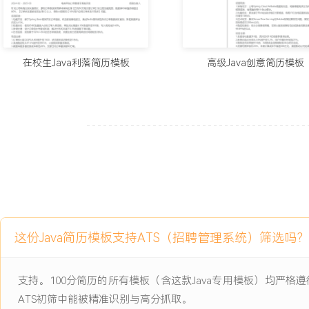
1.功能开发：基于Spring Boot框架开发订单创建、状态查询基础接口
现热点订单数据实时查询，降低数据库访问压力15%。
2.性能优化：使用JDBC批量插入优化订单入库流程，单批次处理量从1
条，写入耗时减少40%。
在校生Java利落简历模板
高级Java创意简历模板
3.异常处理：设计订单流水号重试机制，解决分布式环境下0.5%的
4.日志追踪：实现基于SLF4J+ELK的日志采集系统，关键业务日志
内。
项目业绩：
1.订单核心接口QPS从800提升至1500，状态更新延迟降低至1秒内。
2.系统稳定性从97.3%提升至99.5%，大促期间零服务降级。
3.数据库服务器资源成本降低20%，支撑日均订单量突破80万笔。
4.获部门季度优秀新人奖，推动团队代码规范覆盖率提升35%。
这份Java简历模板支持ATS（招聘管理系统）筛选吗？
教育背景
2021-09
-
2025-07
南京大学
支持。100分简历的所有模板（含这款Java专用模板）均严
GPA XX/4.0（专业前 XX%）、CET-6 XX 分，专研 Java 后端
ATS初筛中能被精准识别与高分抓取。