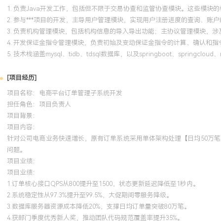
1. 负责Java开发工作，包括但不限于交易协查和监管协查模块。这些模
2. 参与***项目的开发，主导用户管理模块，实现用户注册进度的查询、
3. 负责机构管理模块，包括机构信息的导入导出功能；主协议管理模块，
4. 开发保证金指令管理模块，负责初始及变动保证金指令的计算、确认和
5. 技术栈涵盖mysql、tidb、tdsql数据库，以及springboot、springc
[项目经历]
项目名称：电商平台订单管理子系统开发
担任角色：
项目负责人
项目背景：
项目内容：
针对公司电商业务快速增长，原有订单系统采用单体架构处理【日均50万笔
问题。
项目业绩：
项目业绩：
1.订单核心接口QPS从800提升至1500，状态更新延迟降低至1秒内。
2.系统稳定性从97.3%提升至99.5%，大促期间零服务降级。
3.数据库服务器资源成本降低20%，支撑日均订单量突破80万笔。
4.获部门季度优秀新人奖，推动团队代码规范覆盖率提升35%。