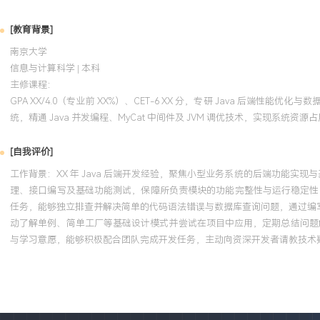
[教育背景]
南京大学
信息与计算科学 | 本科
主修课程：
GPA XX/4.0（专业前 XX%）、CET-6 XX 分，专研 Java 后端性能
统，精通 Java 并发编程、MyCat 中间件及 JVM 调优技术，实现系统资源
[自我评价]
工作背景：XX 年 Java 后端开发经验，聚焦小型业务系统的后端功能实现与基础
理、接口编写及基础功能测试，保障所负责模块的功能完整性与运行稳定性，积
任务，能够独立排查并解决简单的代码语法错误与数据库查询问题，通过编写
动了解单例、简单工厂等基础设计模式并尝试在项目中应用，定期总结问题
与学习意愿，能够积极配合团队完成开发任务，主动向资深开发者请教技术