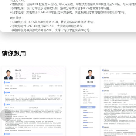
改、删除以及复核流程。
3. 负责机构管理模块，包括机构信息的导入导出功能；主协议管理
和数据的导入导出；以及工作流管理模块，实现工作流程的创建和管
4. 开发保证金指令管理模块，负责初始及变动保证金指令的计算、
能，涉及复杂的金额计算和账户调整逻辑。
5. 技术栈涵盖mysql、tidb、tdsql数据库，以及springboot、springc
fastdfs、vuejs等技术，以支持上述模块的稳定运行和高效处理。
猜你想用
离职原因：因项目周期结束，寻求更具挑战的职业发展机会。
项目经历
2024-02
-
2025-03
电商平台订单管理子系统开发
针对公司电商业务快速增长，原有订单系统采用单体架构处理【日均
出现性能瓶颈，数据库IO峰值持续超过80%，【订单状态更新延迟达
期间【10%用户投诉订单状态不同步】问题。
项目职责：