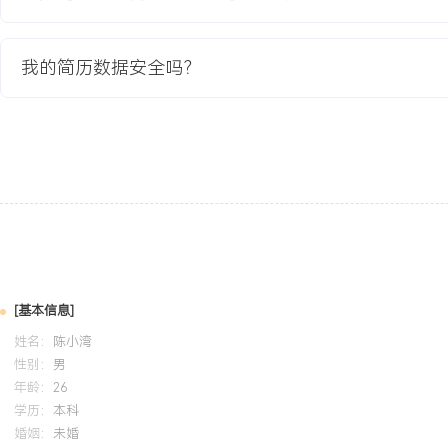
识。
我的简历数据安全吗？
培训经历
2024-01
-
2025-01
岗湾培训中心
掌握Spring Boot与Spring Cloud Alibaba微服务生态，主导X
造，将系统吞吐量提升XX%，服务响应时间稳定在XXX毫秒内。
[基本信息]
姓名：
陈小湾
性别：
男
年龄：
26
学历：
本科
婚姻：
未婚