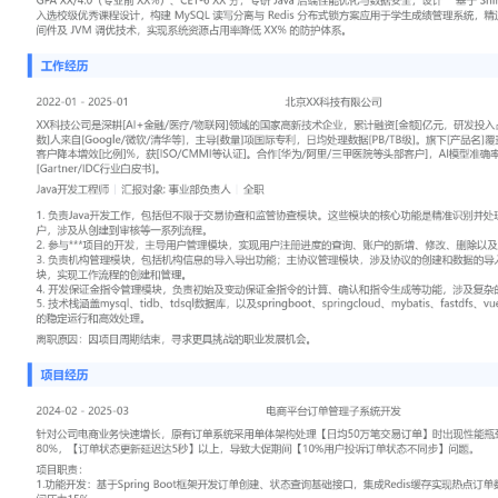
工作性质: 全职
应聘职位: Java
期望工作地址: 北京
期望薪资: 8000-10
求职状态: 离职-随时到岗
工作经历
2022-01
-
2025-01
北京XX科技有限公司
XX科技公司是深耕[AI+金融/医疗/物联网]领域的国家高新技术企业，
元，研发投入占比[比例]%。核心团队[人数]人来自[Google/微软/清
际专利，日均处理数据[PB/TB级]。旗下[产品名]覆盖[用户数/企业数
效[比例]%，获[ISO/CMMI等认证]。合作[华为/阿里/三甲医院等头部
达[百分比]，落地案例入选[Gartner/IDC行业白皮书]。
Java开发工程师
汇报对象：部门总监
1. 负责Java开发工作，包括但不限于交易协查和监管协查模块。这
准识别并处理可能存在洗钱行为的用户账户，涉及从创建到审核等一
2. 参与***项目的开发，主导用户管理模块，实现用户注册进度的查