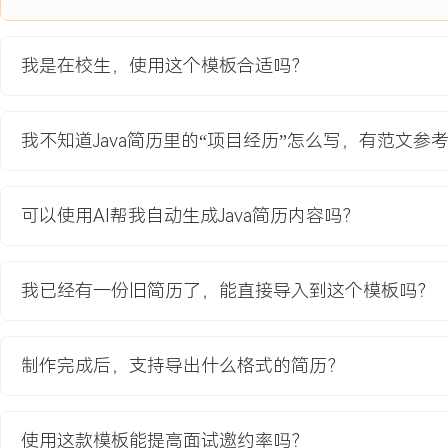
“基于 Shiro 的多租户权限管控系统” 入选校级优秀课程设计，构建 M
Redis 分布式锁方案应用于学生成绩管理系统，精通 Java 并发编程、
JVM 调优技术，实现系统资源占用率降低 XX% 的防护体系。
我是在校生，使用这个模板合适吗？
自我评价
我不知道Java简历里的“项目经历”怎么写，有范文参
工作背景：XX 年 Java 后端开发经验，聚焦小型业务系统的后端
练掌握 Java 核心语法、Spring Boot 框架及 MySQL 数据库基础
务系统的后端模块开发，协助完成需求梳理、接口编写及基础功能测
可以使用AI帮我自动生成Java简历内容吗？
的功能完整性与运行稳定性，积累了基础业务逻辑转化为代码实现的
用：熟练使用 IDEA、Git 等开发工具与版本控制工具，严格遵循编
能够独立排查并解决简单的代码语法错误与数据库查询问题，通过编
我已经有一份旧简历了，能直接导入到这个模板吗？
码注释，提升代码的可读性与可维护性，为团队协作提供基础支持。
Java 基础技术与框架新特性，主动了解单例、简单工厂等基础设计
用，定期总结问题解决思路与技术学习心得，逐步提升对业务需求的
制作完成后，支持导出什么格式的简历？
的应用能力，为后续技术提升奠定基础。 个人特点：具备较强的责
积极配合团队完成开发任务，主动向资深开发者请教技术疑问，注重
工作认真踏实，适应团队协作的工作节奏，能够快速接受并掌握新的
使用这款模板能提高面试邀约率吗？