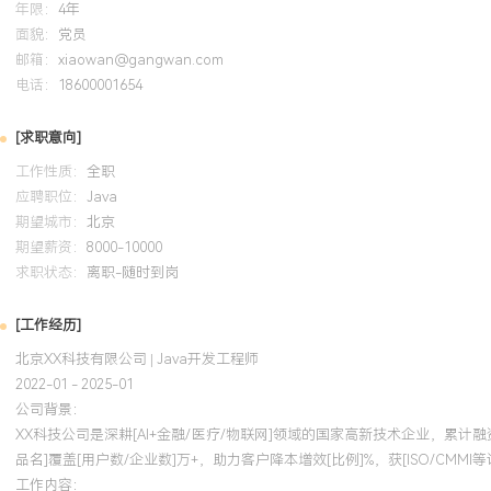
年限：
4年
面貌：
党员
邮箱：
xiaowan@gangwan.com
电话：
18600001654
[求职意向]
工作性质：
全职
应聘职位：
Java
期望城市：
北京
期望薪资：
8000-10000
求职状态：
离职-随时到岗
[工作经历]
北京XX科技有限公司 | Java开发工程师
2022-01 - 2025-01
公司背景：
XX科技公司是深耕[AI+金融/医疗/物联网]领域的国家高新技术企业，累计融资[
品名]覆盖[用户数/企业数]万+，助力客户降本增效[比例]%，获[ISO/CMMI等
工作内容：