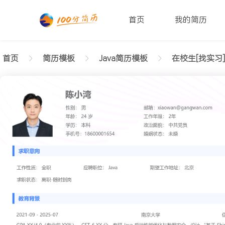
首页
我的简历
首页
简历模板
Java简历模板
在校生[找实习]
返回样式图
正在查看在校生Java利落简历模板文字版
陈小湾
性别: 男
年龄: 26
学历: 本科
婚姻状态: 未婚
工作年限: 4年
政治面貌: 党
邮箱: xiaowan@gangwan.com
电话号码: 18600001654
求职意向