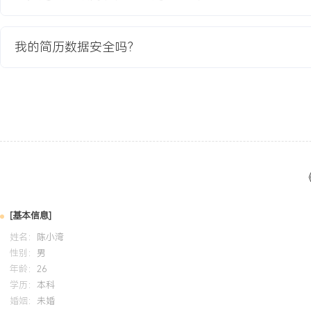
果图。
3.设计购物中心渠道专用的投资测算模型，模拟不同租金与抽成条件
商务谈判。
我的简历数据安全吗？
4.跟进从意向书到正式合同的全部流程，协调解决法务、财务等内部
题。
项目业绩：
1.项目周期内成功签约入驻XXX家A类购物中心，完成区域战略布局
至XXX%。
2.将购物中心渠道的平均签约周期从XXX天压缩至XXX天，效率提升X
3.通过标准化谈判策略与测算模型的应用，平均单店年租金成本较预算
4.新拓购物中心店首月平均销售额达到街边老店的XXX%，品牌曝光
[基本信息]
教育背景
姓名：
陈小湾
性别：
男
2020-09
-
2024-07
浙江工商大学
年龄：
26
GPA X.XX/X.X（专业前XX%），主修消费者行为学、市场调研与
学历：
本科
掌握Excel数据透视表与PPT商业报告制作。参与校园咖啡店创业课
婚姻：
未婚