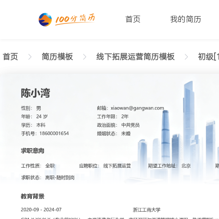
首页
我的简历
首页
简历模板
线下拓展运营简历模板
初级[1
返回样式图
正在查看1-3年经验线下拓展运营简历模板（大气风
陈小湾
性别: 男
年龄: 26
学历: 本科
婚姻状态: 未婚
工作年限: 4年
政治面貌: 党
邮箱: xiaowan@gangwan.com
电话号码: 18600001654
求职意向