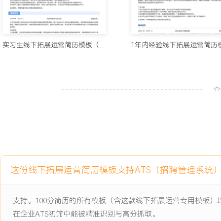
分变化；整理分析竞品动向，形成月度监控简报，提出针对性运营建
款产品的分析，直接推动公司产品部门上新X款类似产品，试点门店
XXX%。
6.数据复盘：每月对负责区域已开业门店的运营数据进行复盘分析；
实习生线下拓展运营简历模板（标准风）
流、客单价及租金占比等关键指标，识别异常波动门店；通过实地回
通，分析数据波动原因，区分是选址问题还是日常运营问题；对于确
总结教训并更新选址评估检查项；通过数据复盘与优化建议，帮助X
查
策略后，次月业绩平均回升XXX%。
工作业绩：
1.独立完成XXX个新店选址的实地调研与评估，成功签约落地XXX
目标完成率达XXX%。
2.输出XXX份商圈深度分析报告，报告质量获得业务部门认可，直接
的制定。
这份线下拓展运营简历模板支持ATS（招聘管理系统
3.成功支持XXX家新店从签约到顺利开业，平均开业筹备周期控制在
销售达标率为XXX%。
支持。100分简历的所有模板（含这款线下拓展运营专用模板
4.主导完成XXX份新店租赁合同谈判，平均单店合同条款优化率达XX
本约XXX万元。
在企业ATS初筛中能被精准识别与高分抓取。