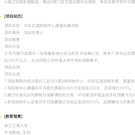
6.通过定期数据复盘，推动X家门店实施运营优化措施，单店月度坪效平均提升
[项目经历]
项目名称：华东区域购物中心渠道拓展项目
担任角色：
项目负责人
项目背景：
项目内容：
公司为提升品牌在一线商圈影响力启动的专项拓展计划，原有个体街边店模
达XXX天以上，无法匹配公司快速占领市场的战略需求。
项目业绩：
项目业绩：
1.项目周期内成功签约入驻XXX家A类购物中心，完成区域战略布局，渠道拓
2.将购物中心渠道的平均签约周期从XXX天压缩至XXX天，效率提升XXX%。
3.通过标准化谈判策略与测算模型的应用，平均单店年租金成本较预算节约X
4.新拓购物中心店首月平均销售额达到街边老店的XXX%，品牌曝光与形象
[教育背景]
浙江工商大学
市场营销 | 本科