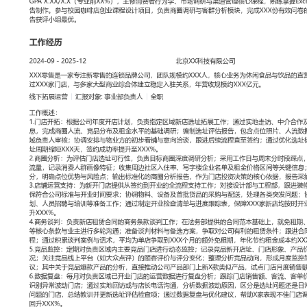
工作性质: 全职
应聘职位: 线下拓展运营
期望工作地址: 北京
期望薪资: 8
求职状态: 离职-随时到岗
工作经历
2024-09
-
2025-12
北京XX科技有限公司
XXX零售是一家专注新零售的连锁品牌公司，团队规模约XXX人，
饮品的直营门店运营，在全国拥有超过XXX家门店，与多家大型商业
关系，年营收规模约XXX亿元。
线下拓展运营
汇报对象：部门总监
工作概述：
1.门店开拓：根据公司年度开店计划，负责指定区域新店选址拓展工
中介合作及线上平台筛选潜在铺位信息，完成商圈人流、竞品分布及
研；编制选址评估报告，包含点位照片、人流数据及初步盈利测算，
核；协调安排与物业方的初步看铺与意向洽谈，跟进后续流程直至签