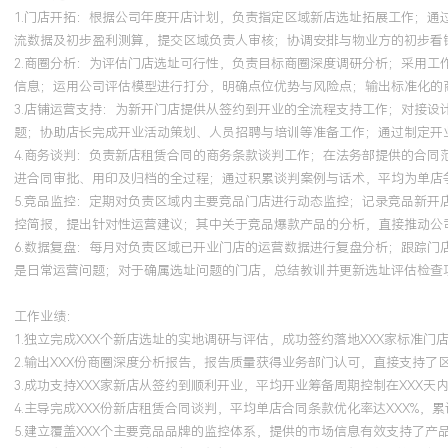
分析框架已成为团队新人培训的参考模板。
1.门店开拓：根据公司年度开店计划，负责指定区域新店选址拓展工作；
流数据及初步盈利测算，提交区域负责人审核；协调安排与物业方的初步看铺
2.商圈分析：为评估门店选址可行性，负责目标商圈深度调研分析；采用
信息；运用公司评估模型进行打分，明确点位优势与风险点；输出标准化的商
3.店铺运营支持：为新开门店提供从签约到开业的全流程支持工作；对接
题；协助店长完成开业活动策划、人员招聘与培训等准备工作；通过制定开业
4.商务谈判：负责新店租赁合同的商务条款谈判工作；在法务部提供的合
进合同审批、用印及归档的全过程；通过积累谈判案例与话术，平均为单店争
5.竞品监控：定期对负责区域内主要竞品门店进行动态监控；记录竞品新
控简报，提出针对性运营建议；其中关于竞品爆款产品的分析，直接推动公司
6.数据复盘：每月对负责区域已开业门店的运营数据进行复盘分析；跟踪
是日常运营问题；对于确属选址问题的门店，总结教训并更新选址评估检查项
工作业绩：
1.独立完成XXX个新店选址的实地调研与评估，成功签约落地XXX家标准门
2.输出XXX份商圈深度分析报告，报告质量获得业务部门认可，直接支持了
3.成功支持XXX家新店从签约到顺利开业，平均开业筹备周期控制在XXX天
4.主导完成XXX份新店租赁合同谈判，平均单店合同条款优化率达XXX%，累
5.建立覆盖XXX个主要竞品品牌的监控体系，提供的市场信息有效支持了产