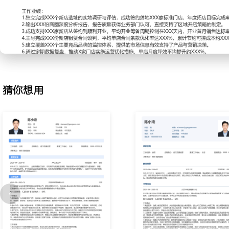
准与谈判策略，将平均选址周期缩短XXX天，签约成功率提升至XXX
2.商圈分析：为评估门店选址可行性，负责目标商圈深度调研分析；
时段踩点，统计主干道及竞品门店客流量，记录消费人群画像特征；
率、写字楼企业名单及租金价格区间等关键信息；运用公司评估模型
优势与风险点；输出标准化的商圈分析报告，作为门店投资决策的核
超过XXX%。
3.店铺运营支持：为新开门店提供从签约到开业的全流程支持工作；
猜你想用
部，跟进装修图纸审核与施工进度，确保符合公司标准与开业时间要
及首批货品的采购与配送，处理各类突发问题；协助店长完成开业活
培训等准备工作；通过制定开业检查清单与进度跟踪表，保障XXX家
业初期运营达标率提升XXX%。
4.商务谈判：负责新店租赁合同的商务条款谈判工作；在法务部提供
就免租期、租金递增幅度、物业费用等核心条款与业主进行多轮沟通
选方案，争取对公司有利的租赁条件；跟进合同审批、用印及归档的
判案例与话术，平均为单店争取到XXX个月的额外免租期，年化节约租
元。
5.竞品监控：定期对负责区域内主要竞品门店进行动态监控；记录竞
象、产品价格、促销活动及客流情况；关注竞品线上平台（如大众点