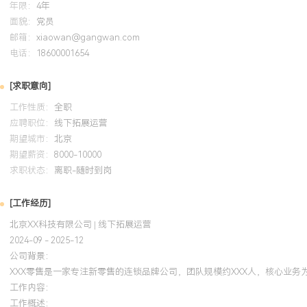
年限：
4年
调研与客群分析模块，完成XXX份有效问卷的数据收集与洞察报告，
面貌：
党员
邮箱：
xiaowan@gangwan.com
自我评价
电话：
18600001654
专业背景：具备X年线下零售拓展与运营经验，熟悉门店从选址、签
[求职意向]
的全生命周期管理，累计参与开拓XXX家新店，签约成功率达XXX%
工作性质：
全职
完成商圈调研、竞品分析与商务谈判，通过标准化流程将选址周期缩短
应聘职位：
线下拓展运营
节约可控成本XXX万元。数据思维：擅长通过销售、客流等运营数据
期望城市：
北京
动X家门店实施优化措施后坪效提升XXX%，并将复盘经验固化为选
期望薪资：
8000-10000
质：结果导向，具备较强的跨部门协调与多方沟通能力，能适应高频
求职状态：
离职-随时到岗
压力，致力于在实战中持续提升商业判断与项目落地能力。
[工作经历]
培训经历
北京XX科技有限公司 | 线下拓展运营
2024-09 - 2025-12
2024-09
-
2025-12
岗湾培训中心
公司背景：
XXX零售是一家专注新零售的连锁品牌公司，团队规模约XXX人，核心业务
系统学习连锁企业选址建模、门店运营标准化及盈利测算方法论，将
工作内容：
测算工具应用于实际工作，使商圈分析报告的结构化程度与决策支持
工作概述：