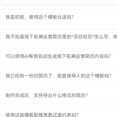
5.建立覆盖XXX个主要竞品品牌的监控体系，提供的市场信息有效支
策。
6.通过定期数据复盘，推动X家门店实施运营优化措施，单店月度坪效
我是初级，使用这个模板合适吗？
主动离职，希望有更多的工作挑战和涨薪机会。
我不知道线下拓展运营简历里的“项目经历”怎么写，
项目经历
2024-09
-
2025-12
华东区域购物中心渠道拓展项
可以使用AI帮我自动生成线下拓展运营简历内容吗？
目
公司为提升品牌在一线商圈影响力启动的专项拓展计划，原有个体街
我已经有一份旧简历了，能直接导入到这个模板吗？
面临知名连锁品牌在优质购物中心渠道的激烈竞争，前期因缺乏系统
目拓展成功率低于XX%，且签约周期长达XXX天以上，无法匹配公
需求。
制作完成后，支持导出什么格式的简历？
项目职责：
1.负责目标城市XXX个重点购物中心的初步接洽与信息收集，建立物
2.协调内部设计部与工程部，根据购物中心统一规范，输出适配的公
使用这款模板能提高面试邀约率吗？