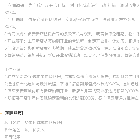
1.商圈调研：为完成年度开店目标，对目标城市进行市场扫描；通过收
XXX%。
2.门店选址：依据商圈评估结果，实地勘察潜在点位；与商业地产招商部
XXX%。
3.合同谈判：负责新店租赁合同的条款审核与谈判；明确装修免租期、物业
4.开业筹备：主导新店从签约到开业的全流程；制定开业倒排计划表，跟进
5.门店运营：协助新店度过爬坡期，建立运营巡检标准；通过驻店观察，诊
6.营销联动：策划并执行新店开业促销活动；结合本地消费习惯设计营销方
工作业绩：
1.独立负责XX个城市的市场拓展，完成XXX份商圈调研报告，成功签约并开业
2.通过标准化选址与谈判流程，平均单店前期筹备成本节约XXX%，选址通过
3.保障负责区域内所有新店如期开业，新店首月平均营业额达成预算的XXX%
4.所拓展门店半年内实现稳定盈利的比例达到XXX%，客户满意度评分维持在
[项目经历]
项目名称：华东区域城市拓展项目
担任角色：
项目负责人
项目背景：