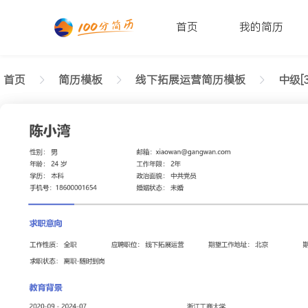
首页
我的简历
首页
简历模板
线下拓展运营简历模板
中级[3
返回样式图
正在查看3-5年经验线下拓展运营简历模板（朴素格
陈小湾
性别: 男
年龄: 26
学历: 本科
婚姻状态: 未婚
工作年限: 4年
政治面貌: 党
邮箱: xiaowan@gangwan.com
电话号码: 18600001654
求职意向