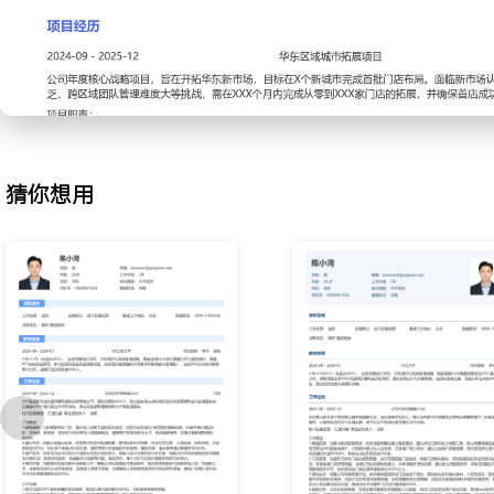
判，争取最优租赁条件；协调内部设计、工程团队对点位进行可行性
点位XXX个，平均租金成本低于市场价XXX%。
3.合同谈判：负责新店租赁合同的条款审核与谈判；明确装修免租期
等核心条款；协同法务部规避合同风险；通过标准化谈判流程，将合同
天。
4.开业筹备：主导新店从签约到开业的全流程；制定开业倒排计划表
物料及人员到位情况；解决跨部门协作中的卡点，确保开业进度；所
猜你想用
业，准时开业率达XXX%。
5.门店运营：协助新店度过爬坡期，建立运营巡检标准；通过驻店观
及服务流程问题，输出优化建议并跟踪落地；引入简易培训工具，帮
使新店首月营业额达标率提升至XXX%。
6.营销联动：策划并执行新店开业促销活动；结合本地消费习惯设计
资源进行线下推广；分析活动数据，复盘活动效果；单店开业活动平
XXX人。
工作业绩：
1.独立负责XX个城市的市场拓展，完成XXX份商圈调研报告，成功签
店。