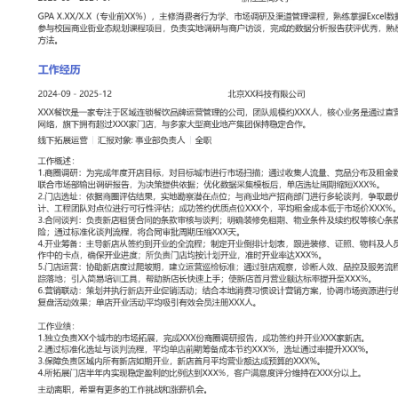
工作性质: 全职
应聘职位: 线下拓展运营
期望工作地址: 北京
期望薪资: 8
求职状态: 离职-随时到岗
工作经历
2024-09
-
2025-12
北京XX科技有限公司
XXX餐饮是一家专注于区域连锁餐饮品牌运营管理的公司，团队规模
是通过直营与加盟模式拓展全国门店网络，旗下拥有超过XXX家门店
产集团保持稳定合作。
线下拓展运营
汇报对象：部门总监
工作概述：
1.商圈调研：为完成年度开店目标，对目标城市进行市场扫描；通过
布及租金数据，建立商圈评估模型；联合市场部输出调研报告，为决
据采集模板后，单店选址周期缩短XXX%。
2.门店选址：依据商圈评估结果，实地勘察潜在点位；与商业地产招