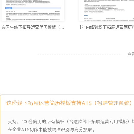
2.通过标准化选址与谈判流程，平均单店前期筹备成本节约XXX%，
XXX%。
3.保障负责区域内所有新店如期开业，新店首月平均营业额达成预算的
4.所拓展门店半年内实现稳定盈利的比例达到XXX%，客户满意度评分
实习生线下拓展运营简历模板（标准风）
主动离职，希望有更多的工作挑战和涨薪机会。
查
项目经历
2024-09
-
2025-12
华东区域城市拓展项目
公司年度核心战略项目，旨在开拓华东新市场，目标在X个新城市完
临新市场认知度低、本地商业资源匮乏、跨区域团队管理难度大等挑战
完成从零到XXX家门店的拓展，并确保首店成功模型可复制。
这份线下拓展运营简历模板支持ATS（招聘管理系统
项目职责：
1.市场规划：负责目标城市的分级与进入顺序规划，制定差异化拓展
2.资源开拓：从零搭建本地供应商及商业地产中介合作网络，建立资
支持。100分简历的所有模板（含这款线下拓展运营专用模板
3.流程落地：主导首店从选址到开业的全过程，形成标准操作手册。
在企业ATS初筛中能被精准识别与高分抓取。