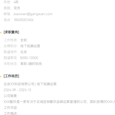
年限：
4年
面貌：
党员
邮箱：
xiaowan@gangwan.com
电话：
18600001654
[求职意向]
工作性质：
全职
应聘职位：
线下拓展运营
期望城市：
北京
期望薪资：
8000-10000
求职状态：
离职-随时到岗
[工作经历]
北京XX科技有限公司 | 线下拓展运营
2024-09 - 2025-12
公司背景：
XXX餐饮是一家专注于区域连锁餐饮品牌运营管理的公司，团队规模约XX
工作内容：
工作概述：