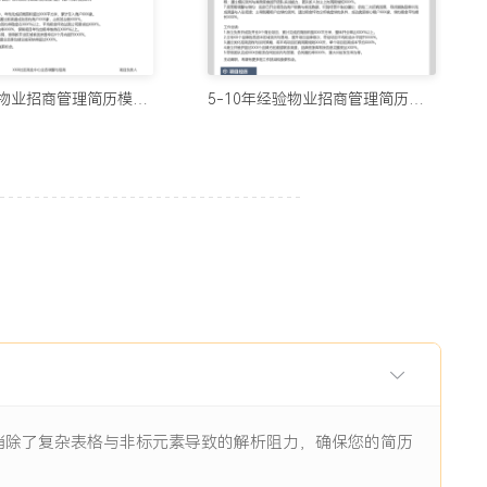
用的制作简历网站与在线简历工具推荐（2026）
5678阅读
3-5年经验物业招商管理简历模板（朴素风）
5-10年经验物业招商管理简历模板（精简样式）
历生成工具实测：从智能制作到优化，国内外精选推荐
11938阅读
I辅助：八个值得尝试的简历制作平台
11844阅读
眼前一亮的简历：8个值得收藏的简历制作网站
9484阅读
，消除了复杂表格与非标元素导致的解析阻力，确保您的简历