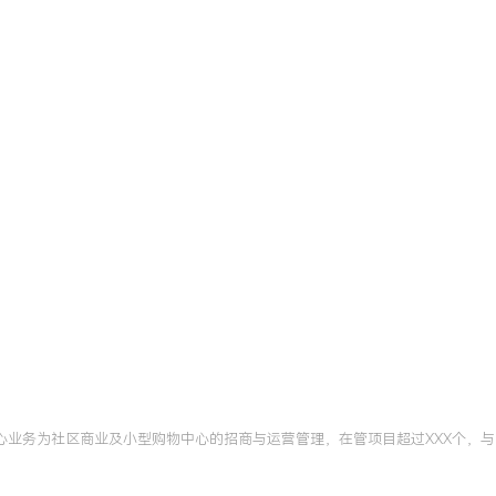
商业地产资产管理认证
北京
体系。将资产价值思维应用
动XXX个店铺租金单价提
项目整体NOI（净运营收
核心业务为社区商业及小型购物中心的招商与运营管理，在管项目超过XXX个，