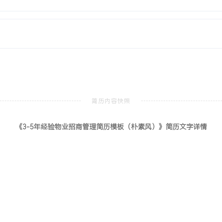
市场营销
本科
调研及商务谈判核心课程，熟练
态规划课程项目，负责商户访
化方案。
购物中心全流程招商管理，
《3-5年经验物业招商管理简历模板（朴素风）》简历文字详情
累计管理商业面积超XXX
功主导X个项目的定位升级
牌XXX个，项目平均出租率
长多渠道开拓与客户关系维
化招商策略，将招商周期缩
具备较强的商务谈判与跨部门
问题、保障项目出租率与收