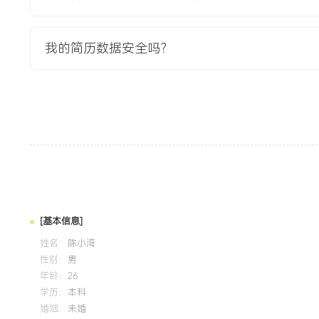
教育背景
2020-09
-
2024-07
浙江工商大学
我的简历数据安全吗？
GPA X.XX/X.X（专业前XX%），主修消费者行为学、市场
掌握SPSS数据分析及PPT商业报告撰写。参与校园商业街业
谈与客流分析模块，完成一份包含XXX家样本的调研报告及优
自我评价
工作背景：X年商业地产招商运营经验，专注社区商业及小型
熟悉从市场调研、策略制定到客户签约、租务管理的完整链条，
万平方米。招商成果：具备独立操盘业态调整项目的能力，成
与品牌焕新，年均完成招商面积XXX平方米，引入区域首进品
[基本信息]
长期维持在XXX%以上，租金坪效提升XXX%。管理能力：擅
姓名：
陈小湾
护，建立并管理超过XXX家品牌的资源库，通过数据化分析优
性别：
男
短XXX%，团队协同效率提升XXX%。个人特质：结果导向，
年龄：
26
协调能力，能适应多项目并行的高强度工作节奏，以解决实际
学历：
本科
婚姻：
未婚
益为核心目标。