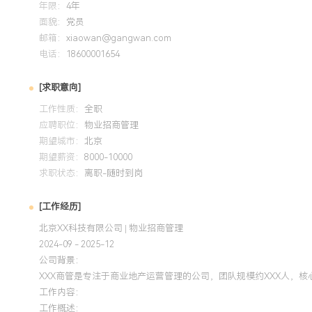
年限：
4年
面貌：
党员
培训经历
邮箱：
xiaowan@gangwan.com
电话：
18600001654
2024-09
-
2025-12
岗湾培训中心
[求职意向]
系统学习了商业地产资产价值提升、投资回报分析及风险管控
于日常招商，在续租谈判中通过提供经营数据分析支持，成功推
工作性质：
全职
升XXX%；在项目调整期，通过优化租约结构与免租期策略，使
应聘职位：
物业招商管理
期望城市：
入）在一年内增长了约XXX%。
北京
期望薪资：
8000-10000
求职状态：
离职-随时到岗
[工作经历]
北京XX科技有限公司 | 物业招商管理
2024-09 - 2025-12
公司背景：
XXX商管是专注于商业地产运营管理的公司，团队规模约XXX人，
工作内容：
工作概述：