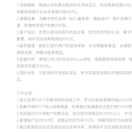
1.招商策略：根据公司年度出租目标及项目定位，制定季度招商计
将整体招商计划完成率提升至XXX%。
2.渠道拓展：为解决特定品类（如儿童教育、精品超市）商户资源
源，新增有效商户线索XXX条。
3.客户洽谈：负责从接洽到签约的全过程，独立完成项目介绍、需
意愿，将平均谈判周期缩短XXX天。
4.租务管理：跟进已签约商户的进场装修、开业筹备等事宜，协调
换租流程，保障出租率稳定。
5.数据分析：使用公司CRM系统及Excel表格，每周更新招商
招商效率提升XXX%。
6.团队协同：与新项目开发团队配合，参与前期商业规划并提供招
本。
工作业绩：
1.独立负责XXX个在管项目的招商工作，年均完成招商面积超过XXX
2.拓展并维护X个核心招商渠道，年度通过新渠道成功签约商户XXX家
3.完成超过XXX场客户深度洽谈，成功签约率稳定在XXX%以上，平
4.管理租户合约XXX份，续租谈判成功率XXX%，保障项目年均出租率
5.通过数据驱动优化招商动线及品类布局，使得新开业区域客流渗透率