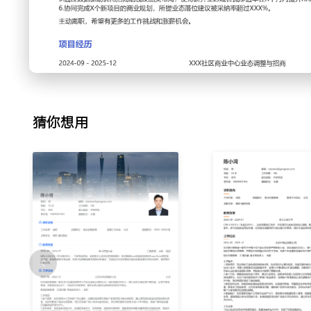
行业协会、品牌展会及线上招商平台渠道；建立渠道联系人清
送项目信息；通过参与行业沙龙积累资源，新增有效商户线索X
3.客户洽谈：负责从接洽到签约的全过程，独立完成项目介绍
对商户关心的租金、位置、客流等问题，准备标准化应答方案
款的商务谈判，平衡公司收益与客户入驻意愿，将平均谈判周期
4.租务管理：跟进已签约商户的进场装修、开业筹备等事宜，
审、水电接入等实际问题；定期巡检已开业店铺，收集经营反
猜你想用
户档案与沟通记录，提前X个月启动续租或换租流程，保障出
5.数据分析：使用公司CRM系统及Excel表格，每周更新招
据；制作可视化报表向管理层汇报，分析各业态招商难度与收
招商策略及激励政策，使得高潜力业态的招商效率提升XXX%
6.团队协同：与新项目开发团队配合，参与前期商业规划并提
场部门策划开业促销及档期活动，吸引目标商户关注；通过跨
商与运营间的衔接问题，减少内部沟通成本。
工作业绩：
1.独立负责XXX个在管项目的招商工作，年均完成招商面积超
户XXX家。