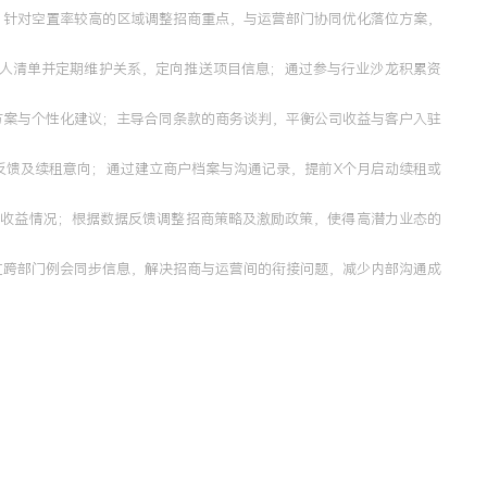
；针对空置率较高的区域调整招商重点，与运营部门协同优化落位方案，
系人清单并定期维护关系，定向推送项目信息；通过参与行业沙龙积累资
方案与个性化建议；主导合同条款的商务谈判，平衡公司收益与客户入驻
反馈及续租意向；通过建立商户档案与沟通记录，提前X个月启动续租或
度与收益情况；根据数据反馈调整招商策略及激励政策，使得高潜力业态的
过跨部门例会同步信息，解决招商与运营间的衔接问题，减少内部沟通成