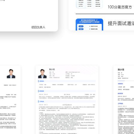
单并定期维护关系，定向推
100分简历官方
XX条。
、需求匹配及带看流程；针
提升面试邀
与个性化建议；主导合同条
缩短XXX天。
100分简历官方
协调物业部门解决消防报
馈及续租意向；通过建立商
8个高质量
租率稳定。
测
商进度、租金坪效及空置率数
100分简历官方
益情况；根据数据反馈调整
。
不会写简历
步
供招商可行性建议；协助市
部门例会同步信息，解决招
100分简历官方
你的简历为
100分简历官方
过XXX平方米，累计引入商