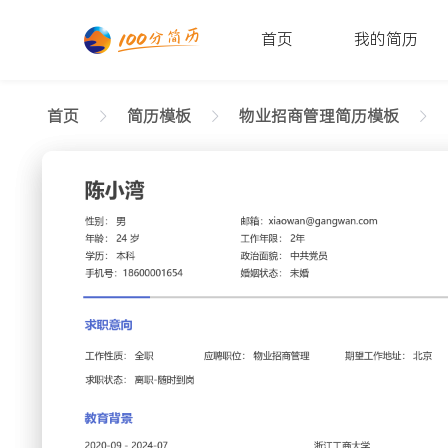
首页
我的简历
首页
简历模板
物业招商管理简历模板
返回样式图
正在查看3-5年经验物业招商管理简历模板（朴
陈小湾
性别: 男
年龄: 26
学历: 本科
婚姻状态: 未婚
工作年限: 4年
政治面
邮箱: xiaowan@gangwan.com
电话号码: 18600001654
求职意向