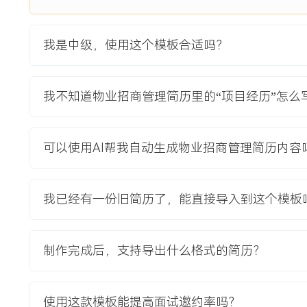
时确保调改期间租金收入基本盘稳定。
项目职责：
我是中级，使用这个模板合适吗？
1.市场调研：负责项目周边X公里范围内竞品及居民消费力调
XXX份有效数据，输出业态调整可行性报告，明确亲子娱乐与
2.品牌落位：根据新的业态规划，主导与XXX家潜在目标品
我不知道物业招商管理简历里的“项目经历”怎么
次、承租能力及聚客效应，完成从主力店到次主力店的初步落
3.招商执行：牵头针对儿童乐园、连锁餐饮等目标品类的集中
租金优惠策略；协调设计部门提供改装技术支持，解决品牌方
可以使用AI帮我自动生成物业招商管理简历内容
4.租户协调：管理原有租户的清退谈判与新租户的进场时间表
方案，平稳完成业态切换，最大程度减少空置期。
我已经有一份旧简历了，能直接导入到这个模板
项目业绩：
1.在X个月周期内成功完成项目招商，整体出租率达到XXX%，
2.调整后项目首年客流同比提升XXX%，整体营业额增长XXX%
制作完成后，支持导出什么格式的简历？
3.通过精细化租约管理，将项目平均空置期控制在X个月以内
4.项目成功转型为公司标杆案例，获评区域XXX商业创新奖。
使用这款模板能提高面试邀约率吗？