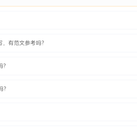
研，通过问卷、访谈收集超过
社区餐饮为核心方向。
牌的接洽与筛选，依据品牌级
写，有范文参考吗？
位规划。
招商，制定专项招商方案与
进场的技术障碍。
吗？
，通过设置装修补贴等过渡
吗？
引入区域首店品牌XXX个。
，租金收入提升XXX%。
，低于行业平均水平。