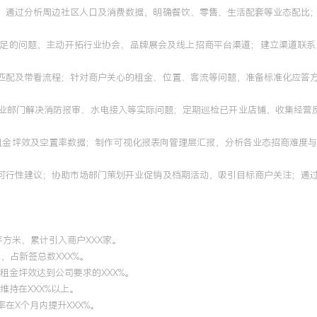
划；通过分析周边社区人口及消费数据，明确餐饮、零售、生活配套等业态配比
不足的问题，主动开拓行业协会、品牌展会及线上招商平台渠道；建立渠道联
求匹配及带看流程；针对商户关心的租金、位置、客流等问题，准备标准化应答
物业部门解决消防报审、水电接入等实际问题；定期巡检已开业店铺，收集经营
进度、租金坪效及空置率数据；制作可视化报表向管理层汇报，分析各业态招商难
商可行性建议；协助市场部门策划开业促销及档期活动，吸引目标商户关注；通
平方米，累计引入商户XXX家。
，占新签总数XXX%。
均租金坪效达到公司要求的XXX%。
维持在XXX%以上。
在X个月内提升XXX%。