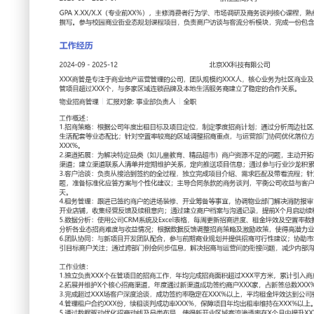
工作性质: 全职
应聘职位: 物业招商管理
期望工作地址: 北京
期望
求职状态: 离职-随时到岗
工作经历
2024-09
-
2025-12
北京XX科技有限公司
XXX商管是专注于商业地产运营管理的公司，团队规模约XX
小型购物中心的招商与运营管理，在管项目超过XXX个，与多
服务商建立了稳定的合作关系。
物业招商管理
汇报对象：部门总监
工作概述：
1.招商策略：根据公司年度出租目标及项目定位，制定季度招
人口及消费数据，明确餐饮、零售、生活配套等业态配比；针
商重点，与运营部门协同优化落位方案，将整体招商计划完成率
2.渠道拓展：为解决特定品类（如儿童教育、精品超市）商户