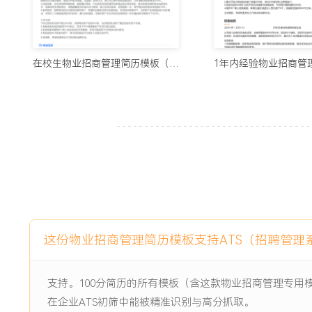
2.拓展并维护X个核心招商渠道，年度通过新渠道成功签约商户
XXX%。
3.完成超过XXX场客户深度洽谈，成功签约率稳定在XXX%
求的XXX%。
在校生物业招商管理简历模板（展示版）
4.管理租户合约XXX份，续租谈判成功率XXX%，保障项目年
5.通过数据驱动优化招商动线及品类布局，使得新开业区域客
XXX%。
6.协同完成X个新项目的商业规划，所提业态落位建议被采纳率
主动离职，希望有更多的工作挑战和涨薪机会。
项目经历
2024-09
-
2025-12
XXX社区商业中心业态调整与
这份物业招商管理简历模板支持ATS（招聘管理
招商
公司旗下XXX社区商业中心项目，原有业态以传统百货和散售
支持。100分简历的所有模板（含这款物业招商管理专用
客流下降及空置率攀升至XXX%的困境，项目年营业额连续下
在企业ATS初筛中能被精准识别与高分抓取。
家庭型社区生活中心转型，需在X个月内完成主力店更迭及超过