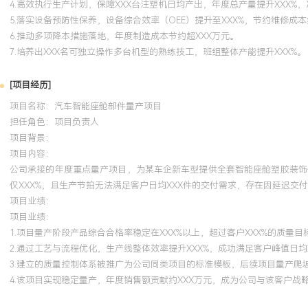
4.高效执行生产计划，保障XXX台注塑机日均产出，年度总产量提升XXX%，
5.落实设备预防性保养，设备综合效率（OEE）提升至XXX%，节约维修成本
6.推动多项降本措施落地，年度制造成本节约超XXX万元。
7.培养出XXX名可独立操作多台机型的熟练技工，班组整体产能提升XXX%。
[项目经历]
项目名称：汽车智能座舱部件量产项目
担任角色：
项目负责人
项目背景：
项目内容：
公司承接的年度重点量产项目，为某车企新车型提供全套智能座舱塑胶装饰
仅XXX%，且生产节拍无法满足客户日均XXX件的交付需求，存在因延迟交
项目业绩：
项目业绩：
1.项目量产阶段产品综合合格率稳定在XXX%以上，超过客户XXX%的质量
2.通过工艺与流程优化，生产线整体效率提升XXX%，成功满足客户峰值日均
3.建立的质量控制体系被推广为公司同类项目的标准模板，后续项目量产爬坡
4.该项目实现稳定量产，年度销售额贡献约XXX万元，成为公司与该客户战