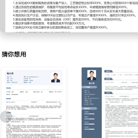
次数与生产记录，定期安排并监督擦洗、抛光、排气槽清理等保养作
的生产稳定性，将因模具故障导致的非计划停机时间降低XXX%。
3.质量控制优化：主导生产过程中产品质量的监控与异常处理，使用
按频次抽检关键尺寸与外观；建立常见缺陷（如缺料、熔接痕）的快
作员进行首件确认与过程巡检，推动批次平均不良率从XXX%降至XX
4.生产排程执行：根据生产计划安排机台生产任务，协调物料员备料
接；监控各机台生产进度与效率，及时调整人员配置应对急单插单，
猜你想用
定在XXX%以上，机台综合利用率提升XXX%。
5.设备保养督导：监督并参与注塑机的日常点检与定期保养工作，如
滤芯更换、螺杆料筒清理等；记录设备运行参数异常，提前联系维修
关键注塑设备年平均故障次数减少XXX次。
6.成本控制分析：监控生产中的原料损耗、水电消耗与辅料使用情况
中的异常点；通过优化烘料时间、减少调机废品、回收利用水口料等
制造成本下降XXX%。
7.人员培训指导：负责班组内XXX名操作员与初级技术员的技能培训
塑机安全操作、模具安装、简单故障识别等培训资料，通过现场演示
实，班组人员技能达标率与生产效率同步提升XXX%。