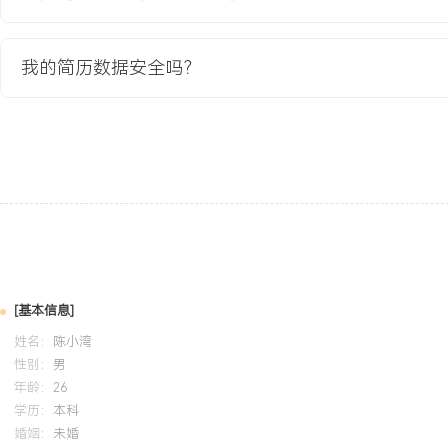
索赔金额为零。
2.通过工艺与流程优化，生产线整体效率提升XXX%，成功满足客户峰
我的简历数据安全吗？
需求，项目期内准时交付率达100%。
3.建立的质量控制体系被推广为公司同类项目的标准模板，后续项目
短XXX%。
4.该项目实现稳定量产，年度销售额贡献约XXX万元，成为公司与该
项目。
教育背景
2020-09
-
2024-07
XX工业大学
机械设
GPA X.X/X.X（专业前XX%），主修机械原理、工程材料、塑料成
[基本信息]
练掌握AutoCAD与UG/NX软件进行工程制图与简单三维建模，课
姓名：
陈小湾
外壳的注塑模具设计，包含分型面选择、浇注系统与冷却水路布局，
性别：
男
年龄：
26
学历：
本科
自我评价
婚姻：
未婚