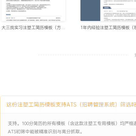
工作业绩：
1.主导完成XXX套新模具的试模与量产导入，工艺稳定性达标率XXX
个新项目定点。
2.通过系统性的模具维护，将模具平均使用寿命延长XXX%，年度模
大三找实习注塑工简历模板（方正风）
XXX%。
3.建立并推行质量控制流程，使客户批次退货率下降XXX%，连续XX
投诉。
4.高效执行生产计划，保障XXX台注塑机日均产出，年度总产量提升X
XXX%。
5.落实设备预防性保养，设备综合效率（OEE）提升至XXX%，节约维
6.推动多项降本措施落地，年度制造成本节约超XXX万元。
7.培养出XXX名可独立操作多台机型的熟练技工，班组整体产能提升X
主动离职，希望有更多的工作挑战和涨薪机会。
这份注塑工简历模板支持ATS（招聘管理系统）筛选
项目经历
支持。100分简历的所有模板（含这款注塑工专用模板）均严
2024-09
-
2025-12
汽车智能座舱部件量产项目
ATS初筛中能被精准识别与高分抓取。