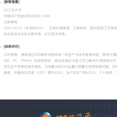
[教育背景]
XX工业大学
机械设计制造及其自动化 | 本科
主修课程：
GPA X.X/X.X（专业前XX%），主修机械原理、工程材料、塑料成型工
浇注系统与冷却水路布局，论文获评优秀。
[自我评价]
工作背景：拥有超过X年精密注塑领域一线生产与技术管理经验，熟悉从模具
ABS、PC、PMMA）的成型特性，能系统调试注塑工艺以解决外观缺陷与
定位生产异常的根本原因，主导解决的XXX起重大质量与效率瓶颈问题，均
期间，设备综合效率（OEE）提升XXX%，生产成本下降XXX%。个人