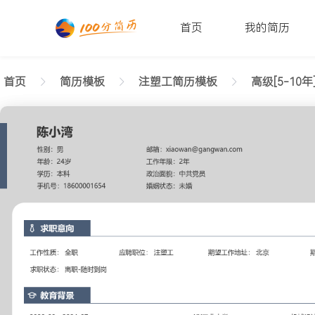
首页
我的简历
首页
简历模板
注塑工简历模板
高级[5-10年
返回样式图
正在查看5-10年经验注塑工简历模板（个性布局）文
陈小湾
性别: 男
年龄: 26
学历: 本科
婚姻状态: 未婚
工作年限: 4年
政治面貌: 党
邮箱: xiaowan@gangwan.com
电话号码: 18600001654
求职意向