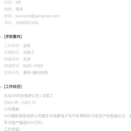
年限：
4年
工作背景：拥有超过X年精密注塑领域一线生产与技术管理经验，熟
面貌：
党员
生产的全流程，擅长在100-500人规模的中型制造企业中解决复杂
邮箱：
xiaowan@gangwan.com
率。工艺技术：精通多类工程塑料（如ABS、PC、PMMA）的成型
电话：
18600001654
工艺以解决外观缺陷与尺寸超差，曾将新项目量产导入周期平均缩短X
率提升至XXX%以上。问题解决：具备扎实的模具结构与设备原理知
[求职意向]
异常的根本原因，主导解决的XXX起重大质量与效率瓶颈问题，均形
工作性质：
全职
避免复发。生产管理：擅长通过排程优化、预防性维护与班组培训来
应聘职位：
注塑工
管理XXX台注塑机与XXX人班组期间，设备综合效率（OEE）提升X
期望城市：
北京
XXX%。个人特质：注重细节与流程标准化，工作作风严谨务实，具
期望薪资：
8000-10000
协调能力，能承受高强度生产压力，以结果为导向确保任务达成。
求职状态：
离职-随时到岗
培训经历
[工作经历]
北京XX科技有限公司 | 注塑工
2024-09
-
2025-12
岗湾培训中心
注塑
2024-09 - 2025-12
公司背景：
系统学习了科学注塑与成型窗口理论，将优化方法应用于大型薄壁件
XXX精密制造有限公司是专注消费电子与汽车零部件注塑生产的制造企业，
工艺参数设计与DOE实验，解决了产品变形难题，将成型周期缩短XX
年注塑产能超XXX万件。
升XXX%，相关工艺设定规范被纳入公司技术文件库。
工作内容：