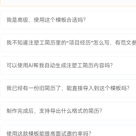
公司承接的年度重点量产项目，为某车企新车型提供全套智能座舱塑
产品涉及高光、哑光、皮革纹等多种复杂表面处理，对尺寸精度与外
我是高级，使用这个模板合适吗？
原试产阶段因工艺不稳定，产品合格率仅XXX%，且生产节拍无法满足
交付需求，存在因延迟交付导致罚款的风险。
项目职责：
我不知道注塑工简历里的“项目经历”怎么写，有范文
1.工艺攻坚：负责解决A柱装饰板高光面熔接痕与B件哑光皮纹料花
调整模温机水路、优化螺杆转速与背压组合，并引入模内切水口技术
至XXX%。
可以使用AI帮我自动生成注塑工简历内容吗？
2.效率提升：分析全流程生产瓶颈，针对C件组装骨架生产周期长的
从XX秒优化至XX秒，并设计快速换模方案，将整套模具换模时间缩短
能达标。
我已经有一份旧简历了，能直接导入到这个模板吗？
3.质量体系搭建：为项目建立从原料入库到成品出货的全过程质量控
与外观限度样本，培训质检员统一检验标准，实现质量问题的可追溯
4.量产移交：编写全套量产作业指导书、设备点检表与工艺参数库，
制作完成后，支持导出什么格式的简历？
准化作业培训，确保项目从试产到批量生产的平稳过渡。
项目业绩：
使用这款模板能提高面试邀约率吗？
1.项目量产阶段产品综合合格率稳定在XXX%以上，超过客户XXX%