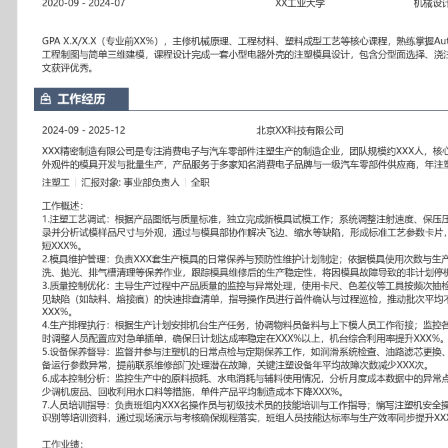
工作性质: 全职
应聘职位: 注塑工
期望工作地址: 北京
期望薪资: 8000-1
求职状态: 离职-随时到岗
工作经历
2024-09
-
2025-12
北京XX科技有限公司
XXX精密制造有限公司是专注消费电子与汽车零部件注塑生产的制造
XXX人，核心业务为精密塑胶结构件与外观件的模具开发与批量生产
名消费电子品牌与一级汽车零部件供应商，年注塑产能超XXX万件。
注塑工
汇报对象：部门总监
工作概述：
1.注塑工艺调试：根据产品图纸与质量标准，独立完成新模具试模工
度、保压压力、模温等核心参数，记录并分析试模样品尺寸与外观，
决飞边、缩水等缺陷，形成标准工艺参数卡片，平均新模量产导入周期
2.模具维护管理：负责XXX套生产模具的日常保养与预防性维护计划