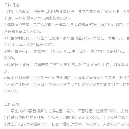
工作概述：
1.注塑工艺调试：根据产品图纸与质量标准，独立完成新模具试模工作；
卡片，平均新模量产导入周期缩短XXX%。
2.模具维护管理：负责XXX套生产模具的日常保养与预防性维护计划制定
划停机时间降低XXX%。
3.质量控制优化：主导生产过程中产品质量的监控与异常处理，使用卡尺
平均不良率从XXX%降至XXX%。
4.生产排程执行：根据生产计划安排机台生产任务，协调物料员备料与上
XXX%。
5.设备保养督导：监督并参与注塑机的日常点检与定期保养工作，如润滑
次。
6.成本控制分析：监控生产中的原料损耗、水电消耗与辅料使用情况，分析
7.人员培训指导：负责班组内XXX名操作员与初级技术员的技能培训与工
升XXX%。
工作业绩：
1.主导完成XXX套新模具的试模与量产导入，工艺稳定性达标率XXX%，支持
2.通过系统性的模具维护，将模具平均使用寿命延长XXX%，年度模具维修费
3.建立并推行质量控制流程，使客户批次退货率下降XXX%，连续XXX个月