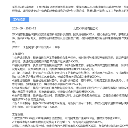
工作性质: 全职
应聘职位: 注塑工
期望工作地址: 北京
期望薪资: 8000-1
求职状态: 离职-随时到岗
工作经历
2024-09
-
2025-12
北京XX科技有限公司
XXX精密制造是华东地区知名的塑料零部件供应商，团队规模约XXX
车、家电及消费电子行业提供精密注塑件，拥有XXX台海天、震雄等
生产线，与多家国内外知名品牌建立稳定合作关系，年注塑件产出超X
注塑工
汇报对象：部门总监
工作概述：
1.生产计划执行：根据每日生产工单安排机台生产任务，核对物料与
跟踪产线进度，协调物料员与下道工序衔接，通过优化换模顺序将日
XXX%。
2.模具维护管理：负责生产前后模具的安装、调试与保养工作，依据