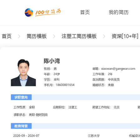
首页
我的简历
首页
简历模板
注塑工简历模板
资深[10+年]
返回样式图
正在查看10+年经验注塑工简历模板（规范格式）文
陈小湾
性别: 男
年龄: 26
学历: 本科
婚姻状态: 未婚
工作年限: 4年
政治面貌: 党
邮箱: xiaowan@gangwan.com
电话号码: 18600001654
求职意向