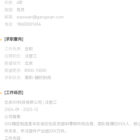
年限：
4年
面貌：
党员
培训经历
邮箱：
xiaowan@gangwan.com
电话：
18600001654
2024-09
-
2025-12
岗湾培训中心
[求职意向]
系统学习了高分子材料加工原理、先进注塑成型工艺及模具知识。将
模方法与DOE实验设计思想应用于日常工艺调试，形成了更高效的参
工作性质：
全职
写的《XXX材料成型要点指南》被车间用作新员工培训教材，帮助团
应聘职位：
注塑工
期望城市：
难工艺问题的能力。
北京
期望薪资：
8000-10000
求职状态：
离职-随时到岗
[工作经历]
北京XX科技有限公司 | 注塑工
2024-09 - 2025-12
公司背景：
XXX精密制造是华东地区知名的塑料零部件供应商，团队规模约XXX人，
作关系，年注塑件产出超XXX万件。
工作内容：