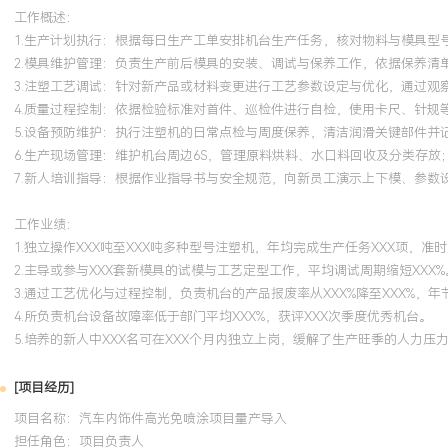
工作概述：
1.生产计划执行：根据每日生产工单安排机台生产任务，核对物料与模具型
2.模具维护管理：负责生产前后模具的安装、调试与保养工作，依据保养清
3.注塑工艺调试：针对新产品或材料变更进行工艺参数设定与优化，通过观
4.质量过程控制：依据检验标准对首件、巡检件进行自检，使用卡尺、针规
5.设备预防维护：执行注塑机的日常点检与周度保养，清洁润滑关键部件并
6.生产现场管理：维护机台周边6S，管理原料烘料、水口料回收及分类存放
7.新人培训指导：根据作业指导书与安全规范，向新员工演示上下模、参数
工作业绩：
1.独立操作XXX吨至XXX吨多种型号注塑机，年均完成生产任务XXX项，准时
2.主导或参与XXX套新模具的试模与工艺定型工作，平均调试周期缩短XXX%
3.通过工艺优化与过程控制，负责机台的产品报废率从XXX%降至XXX%，年
4.所负责机台设备故障率低于部门平均XXX%，获评XXX次季度优秀机台。
5.培养的新人中XXX名可在XXX个月内独立上岗，缓解了生产旺季的人力压
[项目经历]
项目名称：汽车内饰件高光免喷涂项目量产导入
担任角色：
项目负责人