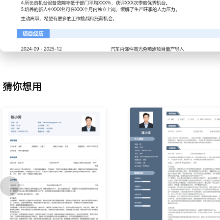
针、滑块等易损件；记录模具使用状况与问题点，反馈至模具部门，
减少XXX小时/月。
3.注塑工艺调试：针对新产品或材料变更进行工艺参数设定与优化，
尺寸调整温度、压力、速度等关键参数；建立常见产品的标准工艺参
调试成功率提高XXX%。
4.质量过程控制：依据检验标准对首件、巡检件进行自检，使用卡尺
键尺寸；识别并标记飞边、缺料、缩水等缺陷，及时调整工艺，将过
猜你想用
XXX%以下。
5.设备预防维护：执行注塑机的日常点检与周度保养，清洁润滑关键
据；协助设备工程师处理射胶不准、锁模力异常等常见故障，提出改
利用率提升至XXX%。
6.生产现场管理：维护机台周边6S，管理原料烘料、水口料回收及
作规程执行，排查安全隐患，所在班组连续XXX个月无安全事故。
7.新人培训指导：根据作业指导书与安全规范，向新员工演示上下模
查等标准操作；跟踪其操作熟练度并进行考核，累计带教合格注塑工X
工作业绩：
1.独立操作XXX吨至XXX吨多种型号注塑机，年均完成生产任务XX