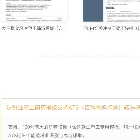
XXX%。
2.主导或参与XXX套新模具的试模与工艺定型工作，平均调试周期缩短
3.通过工艺优化与过程控制，负责机台的产品报废率从XXX%降至XX
约XXX元。
大三找实习注塑工简历模板（方正风）
4.所负责机台设备故障率低于部门平均XXX%，获评XXX次季度优秀
5.培养的新人中XXX名可在XXX个月内独立上岗，缓解了生产旺季的
主动离职，希望有更多的工作挑战和涨薪机会。
项目经历
2024-09
-
2025-12
汽车内饰件高光免喷涂项目量
产导入
公司承接某品牌汽车新型仪表板装饰条的订单，该部件为高光免喷涂
这份注塑工简历模板支持ATS（招聘管理系统）筛选
且壁厚不均，使用新型PMMA/ABS材料，量产初期面临流痕、熔接
均的严重外观缺陷，一次合格率仅为XXX%，无法满足客户日产XXX
支持。100分简历的所有模板（含这款注塑工专用模板）均严
项目职责：
ATS初筛中能被精准识别与高分抓取。