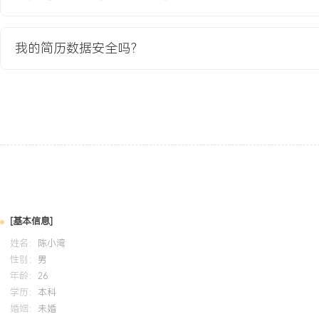
2020-09
-
2024-07
江苏大学
机械设
系统学习机械原理、工程材料及公差测量等核心课程，掌握AutoCA
我的简历数据安全吗？
SolidWorks三维建模基础，能够识读复杂工程图纸。课程设计完成
设计与仿真分析，熟悉材料性能与加工工艺的基本匹配原则。
自我评价
经验与资历：拥有超过XXX年的一线注塑成型操作与工艺调试经验，
品成型的全流程，熟悉汽车、家电类精密塑件的质量要求与技术难点
XXX台，经手产品种类超XXX种。工艺技术能力：擅长解决复杂结
与尺寸超差问题，能系统性分析材料、模具、工艺与设备对产品质量
化将多款产品的报废率降低XXX%至XXX%。质量管控意识：坚持首
[基本信息]
的过程控制方法，对尺寸公差的把控严格，曾主导建立部门关键尺寸S
姓名：
陈小湾
推动过程稳定性提升。生产管理贡献：具备良好的机台管理与现场6
性别：
男
预防性维护，通过规范操作与及时点检使所负责机台利用率常年高于
年龄：
26
特质：做事沉稳细致，责任心强，能适应多品种、小批量的快节奏生
学历：
本科
婚姻：
未婚
验，培养后备技能人员。