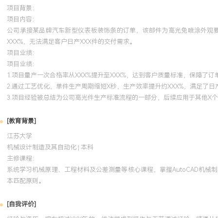
项目背景：
项目内容：
公司承接某品牌汽车新型仪表板装饰条的订单，该部件为高光免喷涂外观要
XXX%，无法满足客户日产XXX件的交付需求。
项目业绩：
项目业绩：
1.项目量产一次合格率从XXX%提升至XXX%，达到客户质量标准，保障了
2.通过工艺优化，单件生产周期缩短X秒，生产效率提升约XXX%，满足了日
3.项目经验被总结为公司高光件生产标准流程的一部分，后续应用于其他X
[教育背景]
江苏大学
机械设计制造及其自动化 | 本科
主修课程：
系统学习机械原理、工程材料及公差测量等核心课程，掌握AutoCAD机械
本匹配原则。
[自我评价]