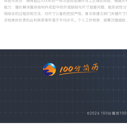
经验与资历：拥有超过XXX年的一线注塑成型操作与工艺调试经验，精通从
能力：擅长解决复杂结构件成型中的外观缺陷与尺寸超差问题，能系统性分析
相结合的过程控制方法，对尺寸公差的把控严格，曾主导建立部门关键尺寸S
点检使所负责机台利用率常年高于平均水平。个人工作特质：做事沉稳细致
©2026 100分简历100fe