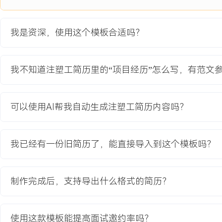
1.工艺参数攻关：负责主导注塑成型工艺调试，通过多段射速与保压
充顺序；调整模具温度分区控制以平衡固化速度，将熔接线可见度降
围。
我是资深，使用这个模板合适吗？
2.模具与温控优化：协调模具工程师修正局部排气槽深度；提议并跟
精准温控点，将模温波动控制在±X°C内，显著改善表面流痕。
3.生产稳定性验证：设计并执行小批量连续生产验证方案，监控XXX
我不知道注塑工简历里的“项目经历”怎么写，有范文
性与外观一致性；制定关键工艺参数的控制界限和点检表。
4.作业标准固化：将调试成功的工艺参数录入标准作业指导书，并组
培训与实操考核，确保量产条件稳定移植。
可以使用AI帮我自动生成注塑工简历内容吗？
项目业绩：
1.项目量产一次合格率从XXX%提升至XXX%，达到客户质量标准，
我已经有一份旧简历了，能直接导入到这个模板吗？
付。
2.通过工艺优化，单件生产周期缩短X秒，生产效率提升约XXX%，满
求。
制作完成后，支持导出什么格式的简历？
3.项目经验被总结为公司高光件生产标准流程的一部分，后续应用于
教育背景
使用这款模板能提高面试邀约率吗？