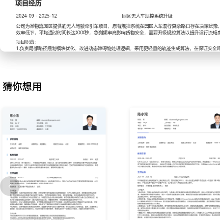
XXX%。
3.仿真测试：搭建规控算法仿真验证环境，使用Prescan或同类软
过批量回归测试验证算法修改效果，将单次算法迭代的验证周期缩短X
4.性能分析：处理实车路测数据，提取规控模块的关键指标如横向误
Python脚本进行自动化分析并生成报告，定位出XXX类典型场景下
5.算法部署：将优化后的C++算法模块集成至车规级计算平台，编写
测试，支持完成XXX次实车功能联调。
猜你想用
6.文档撰写：维护算法设计文档、接口文档及测试报告，记录参数调
形成XXX份标准化文档模板供团队使用。
工作业绩：
1.完成泊车、跟车等核心场景的规控算法开发与优化，横向跟踪误差
XXX厘米以内。
2.通过控制优化将泊车场景下的乘坐舒适度主观评分提升XXX分，并
3.搭建并维护包含XXX个典型场景的仿真测试用例集，助力算法问题
XXX%。
4.支持完成X个车型项目的规控算法交付与实车调试，保障项目按计
5.输出的算法分析报告与文档，被团队采纳为标准作业流程的一部分