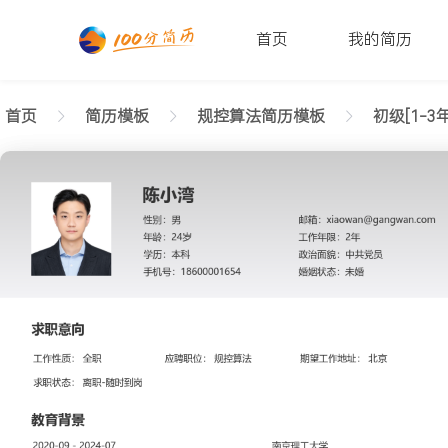
首页
我的简历
首页
简历模板
规控算法简历模板
初级[1-3年
返回样式图
正在查看初级规控算法有序简历模板文字版
陈小湾
性别: 男
年龄: 26
学历: 本科
婚姻状态: 未婚
工作年限: 4年
政治面貌: 党
邮箱: xiaowan@gangwan.com
电话号码: 18600001654
求职意向