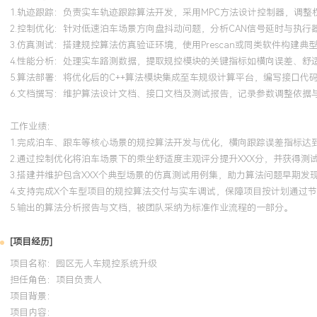
1.轨迹跟踪：负责实车轨迹跟踪算法开发，采用MPC方法设计控制器，调整
2.控制优化：针对低速泊车场景方向盘抖动问题，分析CAN信号延时与执
3.仿真测试：搭建规控算法仿真验证环境，使用Prescan或同类软件构建
4.性能分析：处理实车路测数据，提取规控模块的关键指标如横向误差、舒适
5.算法部署：将优化后的C++算法模块集成至车规级计算平台，编写接口代
6.文档撰写：维护算法设计文档、接口文档及测试报告，记录参数调整依据
工作业绩：
1.完成泊车、跟车等核心场景的规控算法开发与优化，横向跟踪误差指标达到
2.通过控制优化将泊车场景下的乘坐舒适度主观评分提升XXX分，并获得测
3.搭建并维护包含XXX个典型场景的仿真测试用例集，助力算法问题早期发现
4.支持完成X个车型项目的规控算法交付与实车调试，保障项目按计划通过
5.输出的算法分析报告与文档，被团队采纳为标准作业流程的一部分。
[项目经历]
项目名称：园区无人车规控系统升级
担任角色：
项目负责人
项目背景：
项目内容：