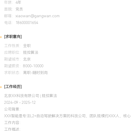
年限：
4年
面貌：
党员
邮箱：
xiaowan@gangwan.com
电话：
18600001654
[求职意向]
工作性质：
全职
应聘职位：
规控算法
期望城市：
北京
期望薪资：
8000-10000
求职状态：
离职-随时到岗
[工作经历]
北京XX科技有限公司 | 规控算法
2024-09 - 2025-12
公司背景：
XXX智能是专注L2+自动驾驶解决方案的科技公司，团队规模约XXX人，
工作内容：
工作概述：