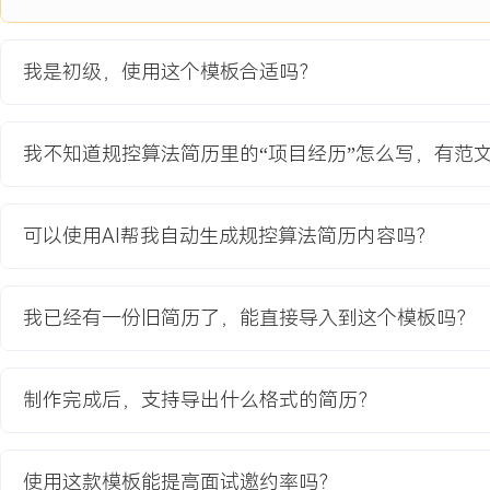
辑迭代。
项目业绩：
我是初级，使用这个模板合适吗？
1.园区复杂路口通行效率提升XXX%，平均通过时间从XXX秒降至XX
2.车辆运行平顺性改善，急刹次数降低XXX%，货物安全性得到提升
3.规控系统升级后，支持单车日均运行里程提升至XXX公里，满足园
我不知道规控算法简历里的“项目经历”怎么写，有范
4.项目成果获得客户验收通过，并作为标准方案推广至另外X个同类
教育背景
可以使用AI帮我自动生成规控算法简历内容吗？
2020-09
-
2024-07
南京理工大学
GPA X.XX/X.X（专业前XX%），主修自动控制原理、现代控制理
我已经有一份旧简历了，能直接导入到这个模板吗？
程，参与基于ROS的智能车循迹避障课程设计，在团队中负责运动规
实现，完成实车场地测试。熟练掌握C++/Python编程，熟悉ROS基
制作完成后，支持导出什么格式的简历？
自我评价
专业背景：拥有X年自动驾驶规控算法开发经验，深度参与物流、环卫
使用这款模板能提高面试邀约率吗？