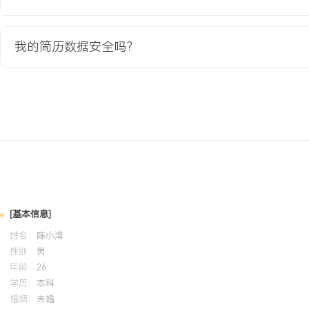
目，熟悉从算法设计、仿真测试到实车部署的全流程。算法开发：具
制算法的开发与调优能力，通过优化MPC控制器参数与决策逻辑，将
法响应时间降低XXX%，控制跟踪误差减少XXX%。工程实现：能将
我的简历数据安全吗？
至车规级平台，参与XXX公里实车路测，支撑算法在复杂场景下的持
个人特质：具备较强的逻辑分析能力与责任心，注重文档规范与团队
动的快节奏开发环境。
培训经历
2024-09
-
2025-12
岗湾培训中心
Ap
2023年3月，完成该认证课程，系统学习自动驾驶规控模块架构。
方法应用于实际园区车项目，优化了交互场景下的决策逻辑，使项目
[基本信息]
提升了约XXX%。输出的学习总结与代码实践案例在团队内部进行了
姓名：
陈小湾
性别：
男
年龄：
26
学历：
本科
婚姻：
未婚