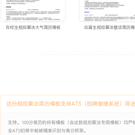
主动离职，希望有更多的工作挑战和涨薪机会。
项目经历
在校生规控算法大气简历模板
应届生规控算法整洁简历模
2024-09
-
2025-12
园区无人车规控系统升级
公司为某物流园区提供的无人驾驶牵引车项目，原有规控系统在园区
在决策犹豫、轨迹不平滑问题，导致通行效率低下，平均通过时间长达
高影响货物安全，需要升级规控算法以提升运行流畅度与效率。
项目职责：
1.负责局部路径规划模块优化，改进动态障碍物处理逻辑，采用更轻
在保证安全距离下提升规划频率至XX Hz。
2.优化决策状态机，针对路口交互场景增加预见性决策逻辑，减少不
这份规控算法简历模板支持ATS（招聘管理系统）筛
路口平均决策时间缩短XXX%。
3.协同感知团队定义并提供更稳定的目标物跟踪列表与预测信息，优
据质量。
支持。100分简历的所有模板（含这款规控算法专用模板）均
4.推动实车测试与数据闭环，针对测试发现的XXX类典型问题场景进
业ATS初筛中能被精准识别与高分抓取。