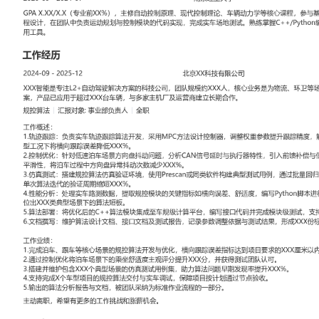
工作性质: 全职
应聘职位: 规控算法
期望工作地址: 北京
期望薪资: 8000
求职状态: 离职-随时到岗
工作经历
2024-09
-
2025-12
北京XX科技有限公司
XXX智能是专注L2+自动驾驶解决方案的科技公司，团队规模约XXX
流、环卫等场景提供自动驾驶前装量产方案，产品已应用于超过XXX
厂及运营商建立长期合作。
规控算法
汇报对象：部门总监
工作概述：
1.轨迹跟踪：负责实车轨迹跟踪算法开发，采用MPC方法设计控制器
跟踪精度，解决车辆响应延迟问题，在典型工况下将横向跟踪误差降低
2.控制优化：针对低速泊车场景方向盘抖动问题，分析CAN信号延时
前馈补偿与低通滤波，优化转角控制指令平滑性，将泊车过程中方向