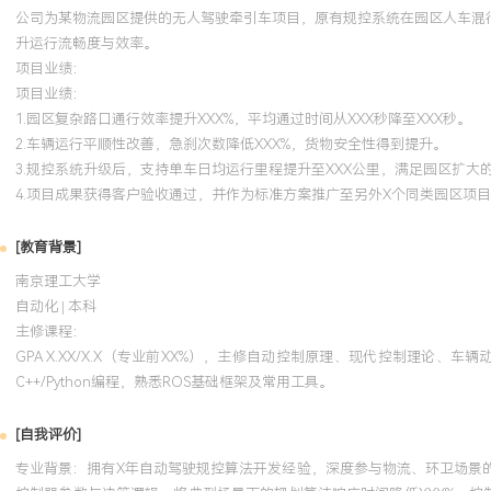
公司为某物流园区提供的无人驾驶牵引车项目，原有规控系统在园区人车混
升运行流畅度与效率。
项目业绩：
项目业绩：
1.园区复杂路口通行效率提升XXX%，平均通过时间从XXX秒降至XXX秒。
2.车辆运行平顺性改善，急刹次数降低XXX%，货物安全性得到提升。
3.规控系统升级后，支持单车日均运行里程提升至XXX公里，满足园区扩大
4.项目成果获得客户验收通过，并作为标准方案推广至另外X个同类园区项
[教育背景]
南京理工大学
自动化 | 本科
主修课程：
GPA X.XX/X.X（专业前XX%），主修自动控制原理、现代控制理
C++/Python编程，熟悉ROS基础框架及常用工具。
[自我评价]
专业背景：拥有X年自动驾驶规控算法开发经验，深度参与物流、环卫场景的