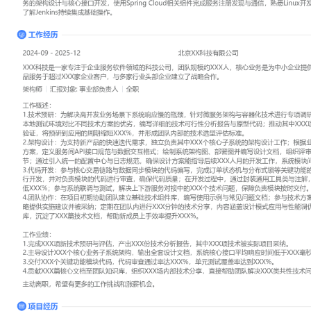
工作性质: 全职
应聘职位: 架构师
期望工作地址: 北京
期望薪资: 8000-1
求职状态: 离职-随时到岗
工作经历
2024-09
-
2025-12
北京XX科技有限公司
XXX科技是一家专注于企业服务软件领域的科技公司，团队规模约X
中小企业提供一站式数字化解决方案，产品服务于超过XXX家企业客
企业建立了战略合作。
架构师
汇报对象：部门总监
工作概述：
1.技术预研：为解决高并发业务场景下系统响应慢的瓶颈，针对微服
进行专项调研；通过收集行业案例、搭建本地测试环境对比不同技术
细的技术可行性分析报告与原型代码；推动其中XXX项预研技术在实
将预研到应用的周期缩短XXX%，并形成团队内部的技术选型评估标