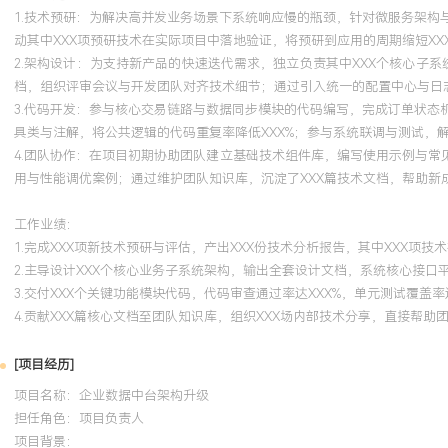
1.技术预研：为解决高并发业务场景下系统响应慢的瓶颈，针对微服务架
动其中XXX项预研技术在实际项目中落地验证，将预研到应用的周期缩短XX
2.架构设计：为支持新产品的快速迭代需求，独立负责其中XXX个核心子
档，组织评审会议与开发团队对齐技术细节；通过引入统一的配置中心与日志
3.代码开发：参与核心交易链路与数据同步模块的代码编写，完成订单状
具类与注解，将公共逻辑的代码重复率降低XXX%；参与系统联调与测试，
4.团队协作：在项目初期协助团队建立基础技术组件库，编写使用示例与常
用与性能调优案例；通过维护团队知识库，沉淀了XXX篇技术文档，帮助新成
工作业绩：
1.完成XXX项新技术预研与评估，产出XXX份技术分析报告，其中XXX项技
2.主导设计XXX个核心业务子系统架构，输出全套设计文档，系统核心接口
3.交付XXX个关键功能模块代码，代码审查通过率达XXX%，单元测试覆盖率
4.贡献XXX篇核心文档至团队知识库，组织XXX场内部技术分享，直接帮助
[项目经历]
项目名称：企业数据中台架构升级
担任角色：
项目负责人
项目背景：