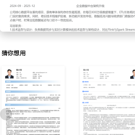
2.架构设计：为支持新产品的快速迭代需求，独立负责其中XXX个核
工作；根据业务模块划分设计微服务拆分方案，定义服务间API接口
绘制系统架构图、部署图并编写设计文档，组织评审会议与开发团队
引入统一的配置中心与日志规范，确保设计方案能指导后续XXX人月
块间耦合度降低XXX%。
3.代码开发：参与核心交易链路与数据同步模块的代码编写，完成订
等关键功能的开发；遵循团队代码规范进行开发，并对负责模块的代
猜你想用
码质量；在开发过程中，通过封装通用工具类与注解，将公共逻辑的
XXX%；参与系统联调与测试，解决上下游服务对接中的XXX个技术
按时交付。
4.团队协作：在项目初期协助团队建立基础技术组件库，编写使用示
参与技术方案的讨论，为数据分库分表策略提供实施建议并被采纳；
XXX分钟的技术分享，内容涵盖设计模式应用与性能调优案例；通过
淀了XXX篇技术文档，帮助新成员上手效率提升XXX%。
工作业绩：
1.完成XXX项新技术预研与评估，产出XXX份技术分析报告，其中X
采纳。