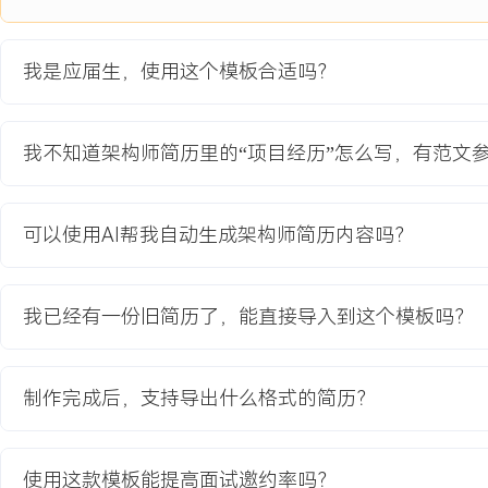
Spark Streaming等流处理框架，确定基于Flink进行实时数据管
型与主题域，明确ODS、DWD、DWS层的数据规范与流转逻辑。
2.核心模块开发：参与实时数仓核心计算任务的开发，使用Flink S
我是应届生，使用这个模板合适吗？
实时聚合与指标计算；编写数据质量监控规则代码，对关键数据指标
3.性能优化：针对历史数据迁移效率低的问题，优化数据分片策略与
次全量数据同步任务耗时从X小时降低至Y小时；通过调整计算任务
我不知道架构师简历里的“项目经历”怎么写，有范文
配置，保障高峰时段数据处理的实时性。
4.文档与规范：编写数据开发规范与API使用手册，制定团队代码提
动建立标准化的数据开发运维流程。
可以使用AI帮我自动生成架构师简历内容吗？
项目业绩：
1.系统数据处理能力提升，实时数据链路端到端延迟从分钟级降低至
我已经有一份旧简历了，能直接导入到这个模板吗？
时看板需求。
2.资源利用率得到优化，通过计算资源动态调度与存储格式优化，项
算成本降低XXX%。
制作完成后，支持导出什么格式的简历？
3.开发效率显著提高，基于新架构与规范，相似数据分析需求的开发周
至XXX人天。
4.项目获得公司年度技术创新奖，并成功支撑了XXX个新数据分析产
使用这款模板能提高面试邀约率吗？