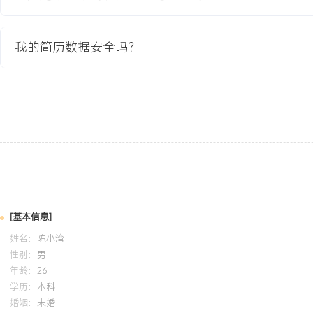
教育背景
我的简历数据安全吗？
2020-09
-
2024-07
南京理工大学
GPA X.XX/X.X（专业前XX%），主修软件体系结构、分布式系统
商城课程设计项目，负责商品与订单服务的架构设计与核心接口开发，使用S
相关组件完成服务注册发现与通信，熟悉Linux开发环境与MySQL
Jenkins持续集成基础操作。
自我评价
技术架构能力：具备扎实的软件架构理论基础与快速实践能力，在校
架构课程项目，通过合理的技术选型与模块划分，解决高并发模拟场
[基本信息]
题，项目核心服务可用性达到XX%。学习与应用能力：对分布式系统
姓名：
陈小湾
兴趣，能快速学习新技术并应用于解决实际问题，通过考取AWS助
性别：
男
掌握了云上高可用架构设计方法。团队协作能力：拥有良好的文档撰
年龄：
26
目团队中积极承担技术方案梳理与分享工作，推动团队知识沉淀，编写
学历：
本科
婚姻：
未婚
被采纳为项目组参考标准。