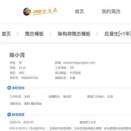
首页
我的简历
首页
简历模板
架构师简历模板
应届生[<1年
返回样式图
正在查看应届生架构师干练简历模板文字版
陈小湾
性别: 男
年龄: 26
学历: 本科
婚姻状态: 未婚
工作年限: 4年
政治面貌: 党
邮箱: xiaowan@gangwan.com
电话号码: 18600001654
求职意向