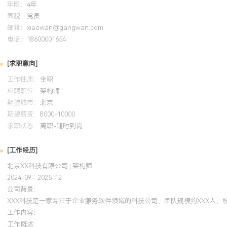
年限：
4年
面貌：
党员
培训经历
邮箱：
xiaowan@gangwan.com
电话：
18600001654
2024-09
-
2025-12
岗湾培训中心
AW
[求职意向]
系统学习并考取该认证，将云上设计原则应用于毕业设计项目，通过
案与自动扩缩容策略，使Web应用在模拟负载测试下的可用性提升至
工作性质：
全职
上应用部署检查清单》指导项目部署，成功应对了期末演示的突发流
应聘职位：
架构师
期望城市：
北京
期望薪资：
8000-10000
求职状态：
离职-随时到岗
[工作经历]
北京XX科技有限公司 | 架构师
2024-09 - 2025-12
公司背景：
XXX科技是一家专注于企业服务软件领域的科技公司，团队规模约XXX人
工作内容：
工作概述：