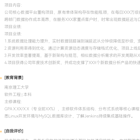
项目内容：
公司核心数据平台重构项目，原有单体架构存在性能瓶颈，在每日XXX万级
跨部门数据协作成本高昂，在服务XXX家重点客户时，时常出现数据延迟与
项目业绩：
项目业绩：
1.系统数据处理能力提升，实时数据链路端到端延迟从分钟级降低至秒级，
2.资源利用率得到优化，通过计算资源动态调度与存储格式优化，项目上线后
3.开发效率显著提高，基于新架构与规范，相似数据分析需求的开发周期从XX
4.项目获得公司年度技术创新奖，并成功支撑了XXX个新数据分析产品的快
[教育背景]
南京理工大学
软件工程 | 本科
主修课程：
GPA X.XX/X.X（专业前XX%），主修软件体系结构、分布式系统等核
悉Linux开发环境与MySQL数据库设计，了解Jenkins持续集成基础操作。
[自我评价]