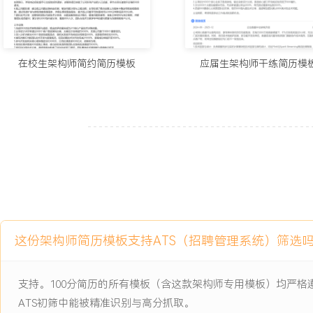
2.主导设计XXX个核心业务子系统架构，输出全套设计文档，系统核
低于XXX毫秒。
3.交付XXX个关键功能模块代码，代码审查通过率达XXX%，单元测试
4.贡献XXX篇核心文档至团队知识库，组织XXX场内部技术分享，直
在校生架构师简约简历模板
应届生架构师干练简历模
类共性技术问题。
主动离职，希望有更多的工作挑战和涨薪机会。
项目经历
2024-09
-
2025-12
企业数据中台架构升级
公司核心数据平台重构项目，原有单体架构存在性能瓶颈，在每日XX
ETL任务耗时超过X小时，无法满足业务部门实时查询需求。同时，
新功能开发效率低，数据孤岛问题导致跨部门数据协作成本高昂，在服
这份架构师简历模板支持ATS（招聘管理系统）筛选
时，时常出现数据延迟与口径不一致的投诉。
项目职责：
支持。100分简历的所有模板（含这款架构师专用模板）均严
1.技术选型与设计：负责数据同步与实时计算模块的技术选型与架构设计
ATS初筛中能被精准识别与高分抓取。