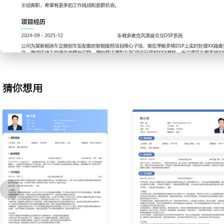
码；设计查表法和汇编优化关键函数，降低算法延迟；配合测试团队
功能与原型一致，关键路径运算时间减少XXX%。
3.性能优化：分析系统运行时瓶颈，使用DSP专用指令集和缓存优化
调整内存分配和数据搬运流程，减少总线冲突；通过性能分析工具定
的整体功耗降低XXX%，MIPS占用率下降XXX%。
4.系统维护：负责已有量产项目DSP固件的维护与问题排查；分析客
题，复现并定位是算法缺陷还是硬件耦合问题；编写测试用例固化问题
猜你想用
类遗留问题，线上故障率降低XXX%。
5.技术支持：协助硬件工程师进行板级调试，提供DSP启动和外围驱
法模块的接口文档和使用说明，为应用程序工程师提供调用示例；参
释算法性能指标，缩短联合调试周期XXX天。
6.文档输出：维护所负责算法模块的设计文档、版本记录和测试报告
和集成checklist，推动团队开发规范落地；总结性能优化案例形成
纳为XXX项标准操作流程。
工作业绩：
1.独立完成XX个车载降噪与通话增强算法的DSP移植与优化，全部
量产项目。