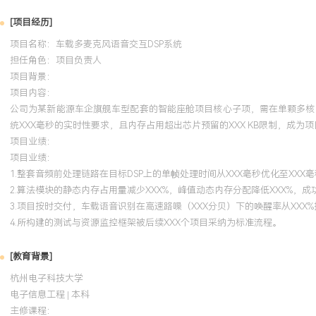
[项目经历]
项目名称：车载多麦克风语音交互DSP系统
担任角色：
项目负责人
项目背景：
项目内容：
公司为某新能源车企旗舰车型配套的智能座舱项目核心子项，需在单颗多核D
统XXX毫秒的实时性要求，且内存占用超出芯片预留的XXX KB限制，成为
项目业绩：
项目业绩：
1.整套音频前处理链路在目标DSP上的单帧处理时间从XXX毫秒优化至XXX
2.算法模块的静态内存占用量减少XXX%，峰值动态内存分配降低XXX%，
3.项目按时交付，车载语音识别在高速路噪（XXX分贝）下的唤醒率从XXX%
4.所构建的测试与资源监控框架被后续XXX个项目采纳为标准流程。
[教育背景]
杭州电子科技大学
电子信息工程 | 本科
主修课程：