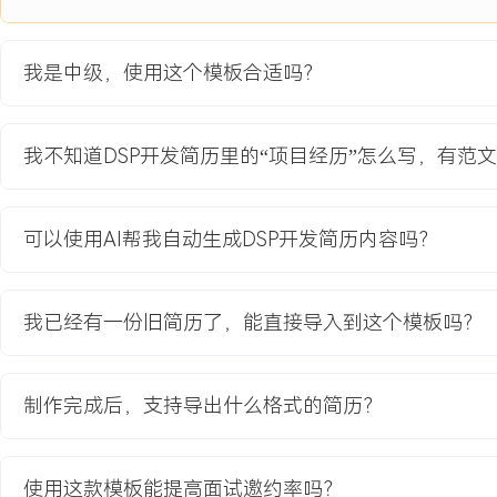
项目职责：
1.负责音频前处理算法链的DSP移植与集成，包括波束形成、自适应
我是中级，使用这个模板合适吗？
块，将浮点算法转换为定点实现。
2.主导核心算法的内存与算力优化，重新设计数据缓冲区和关键函数
片SIMD指令进行并行计算。
我不知道DSP开发简历里的“项目经历”怎么写，有范
3.协调硬件团队解决芯片数据吞吐瓶颈，优化DMA传输配置，减少C
4.建立算法模块的单元测试与资源监控框架，确保每次迭代版本的功
可追溯。
可以使用AI帮我自动生成DSP开发简历内容吗？
项目业绩：
1.整套音频前处理链路在目标DSP上的单帧处理时间从XXX毫秒优化
我已经有一份旧简历了，能直接导入到这个模板吗？
性要求。
2.算法模块的静态内存占用量减少XXX%，峰值动态内存分配降低XX
源。
制作完成后，支持导出什么格式的简历？
3.项目按时交付，车载语音识别在高速路噪（XXX分贝）下的唤醒率从
XXX%。
4.所构建的测试与资源监控框架被后续XXX个项目采纳为标准流程。
使用这款模板能提高面试邀约率吗？