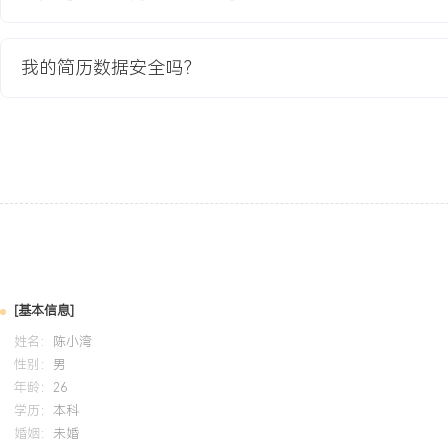
教育背景
我的简历数据安全吗？
2020-09
-
2024-07
杭州电子科技大学
GPA X.XX/X.X（专业前XX%），主修数字信号处理、嵌入式系统
程，熟练掌握C/C++编程与Matlab仿真工具。课程设计完成基于DS
目，负责算法仿真、C代码编写与板级调试，实现XXX阶FIR滤波器
X%。
自我评价
专业能力：拥有X年扎实的嵌入式DSP开发经验，深度参与车载、消费
音频处理项目的算法实现与优化，熟练掌握从算法仿真到嵌入式落地
[基本信息]
果：主导的车载语音项目将处理延迟降低XXX%，保障核心功能满足
姓名：
陈小湾
过系统级功耗优化，助力终端产品续航提升XXX%。问题解决：擅长
性别：
男
境下进行深度性能调优，累计解决XXX余项量产项目中的复杂性能与
年龄：
26
质：具备良好的硬件协同调试能力与文档习惯，输出的技术文档与案
学历：
本科
婚姻：
未婚
准，能有效推动跨岗位问题解决。