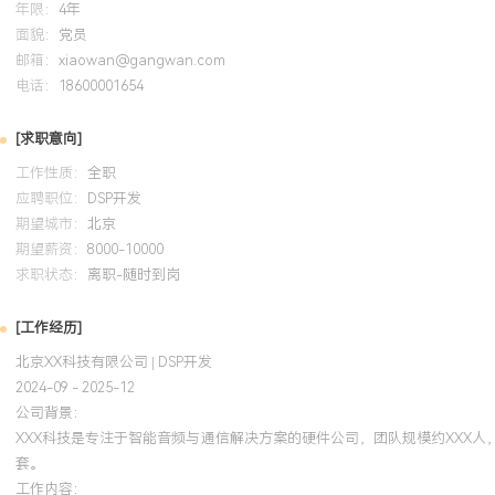
年限：
4年
面貌：
党员
培训经历
邮箱：
xiaowan@gangwan.com
电话：
18600001654
2024-09
-
2025-12
岗湾培训中心
TI C2
[求职意向]
系统学习并认证了TI C2000系列DSP/MCU的体系架构与开发技术
外设配置、CLA协处理器编程等知识，应用于新一代数字电源产品的
工作性质：
全职
PWM中断响应逻辑，将控制环路计算时间缩短XXX%，并通过使用CL
应聘职位：
DSP开发
期望城市：
使系统可额外并行处理XXX路传感器数据。
北京
期望薪资：
8000-10000
求职状态：
离职-随时到岗
[工作经历]
北京XX科技有限公司 | DSP开发
2024-09 - 2025-12
公司背景：
XXX科技是专注于智能音频与通信解决方案的硬件公司，团队规模约XXX
套。
工作内容：