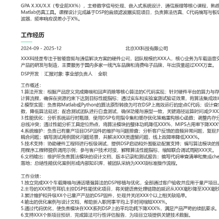
工作性质: 全职
应聘职位: DSP开发
期望工作地址: 北京
期望薪资: 8000-
求职状态: 离职-随时到岗
工作经历
2024-09
-
2025-12
北京XX科技有限公司
XXX科技是专注于智能音频与通信解决方案的硬件公司，团队规模约
车载语音交互系统、主动降噪耳机等产品的研发与制造，主要服务于
牌和消费电子品牌，年出货量超过XXX万套。
DSP开发
汇报对象：部门总监
工作概述：
1.算法开发：根据产品定义完成降噪和回声消除等核心算法的C代码
算力与存储限制，调整算法参数和计算流程，确保在资源约束下达到
实车和实验室测试验证效果，将算法集成效率提升XXX%。
2.模型实现：负责将Matlab或Python的算法原型转换为可在DSP上