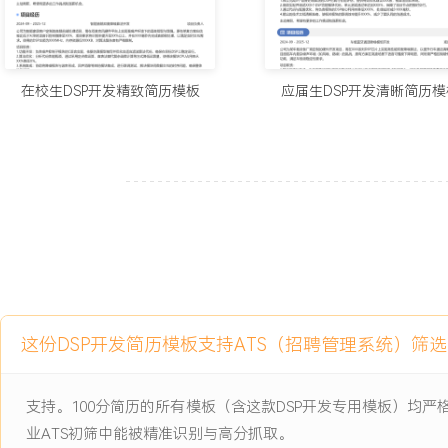
2.主导的XXX型号耳机主控DSP性能优化项目，将关键语音处理链路
XXX毫秒。
3.累计维护和升级XX个已量产产品的DSP固件，处理并关闭XXX个
4.输出的优化案例与设计文档，帮助新入职同事平均上手时间缩短XX
在校生DSP开发精致简历模板
应届生DSP开发清晰简历模
5.通过代码优化，使负责模块在XXX系列DSP上的平均功耗下降XXX
航要求。
6.支持XXX个新项目预研，完成算法可行性评估报告，为项目立项提
主动离职，希望有更多的工作挑战和涨薪机会。
项目经历
2024-09
-
2025-12
车载多麦克风语音交互DSP系
统
这份DSP开发简历模板支持ATS（招聘管理系统）筛
公司为某新能源车企旗舰车型配套的智能座舱项目核心子项，需在单颗
理XX路麦克风信号，实现全景声拾音、强噪环境下的语音唤醒与识别
支持。100分简历的所有模板（含这款DSP开发专用模板）均
端运行耗时XXX毫秒，无法满足车载系统XXX毫秒的实时性要求，
业ATS初筛中能被精准识别与高分抓取。
留的XXX KB限制，成为项目交付的主要风险点。