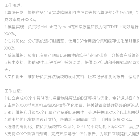
工作概述：
1.算法开发：根据产品定义完成降噪和回声消除等核心算法的C代码实现
成效率提升XXX%。
2.模型实现：负责将Matlab或Python的算法原型转换为可在DS
XXX%。
3.性能优化：分析系统运行时瓶颈，使用DSP专用指令集和缓存优化策略重
XXX%。
4.系统维护：负责已有量产项目DSP固件的维护与问题排查；分析客户反馈
5.技术支持：协助硬件工程师进行板级调试，提供DSP启动和外围驱动配
天。
6.文档输出：维护所负责算法模块的设计文档、版本记录和测试报告；编写代码
工作业绩：
1.独立完成XX个车载降噪与通话增强算法的DSP移植与优化，全部通过客
2.主导的XXX型号耳机主控DSP性能优化项目，将关键语音处理链路的延迟从
3.累计维护和升级XX个已量产产品的DSP固件，处理并关闭XXX个以上相关
4.输出的优化案例与设计文档，帮助新入职同事平均上手时间缩短XXX%。
5.通过代码优化，使负责模块在XXX系列DSP上的平均功耗下降XXX%，满
6.支持XXX个新项目预研，完成算法可行性评估报告，为项目立项提供关键