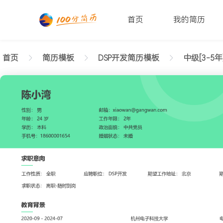
首页
我的简历
首页
简历模板
DSP开发简历模板
中级[3-5年
返回样式图
正在查看中级DSP开发整洁简历模板文字版
陈小湾
性别: 男
年龄: 26
学历: 本科
婚姻状态: 未婚
工作年限: 4年
政治面貌: 党
邮箱: xiaowan@gangwan.com
电话号码: 18600001654
求职意向