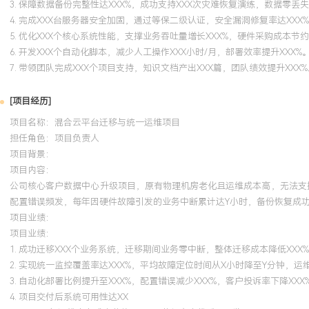
3. 保障数据备份完整性达XXX%，成功支持XXX次灾难恢复演练，数据零丢
4. 完成XXX台服务器安全加固，通过等保二级认证，安全漏洞修复率达XXX
5. 优化XXX个核心系统性能，支撑业务吞吐量增长XXX%，硬件采购成本节约
6. 开发XXX个自动化脚本，减少人工操作XXX小时/月，部署效率提升XXX%
7. 带领团队完成XXX个项目支持，知识文档产出XXX篇，团队绩效提升XXX%
[项目经历]
项目名称：混合云平台迁移与统一运维项目
担任角色：
项目负责人
项目背景：
项目内容：
公司核心客户数据中心升级项目，原有物理机房老化且运维成本高，无法支
配置错误频发，每年因硬件故障引发的业务中断累计达Y小时，备份恢复成功
项目业绩：
项目业绩：
1. 成功迁移XXX个业务系统，迁移期间业务零中断，整体迁移成本降低XXX
2. 实现统一监控覆盖率达XXX%，平均故障定位时间从X小时降至Y分钟，运维
3. 自动化部署比例提升至XXX%，配置错误减少XXX%，客户投诉率下降XXX
4. 项目交付后系统可用性达XX