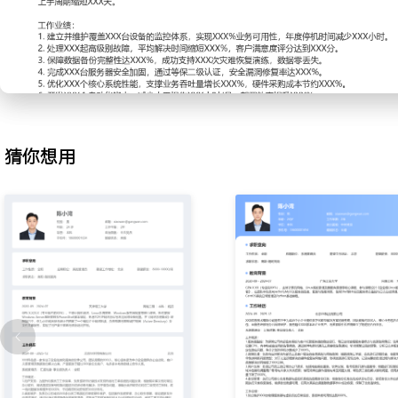
2. 故障处理：负责生产环境重大故障应急响应，依据SOP快速组织
分析工具与根因分析定位数据库锁死与网络中断问题；执行临时修复
落地，通过复盘完善应急预案，将MTTR平均降低XXX%，年度重大事
3. 备份恢复：为确保数据安全设计多级备份体系，规划全量备份与
本自动化执行备份任务并验证备份完整性；定期组织灾难恢复演练，
性；优化备份存储策略与传输加密，将备份成功率提升至XXX%，恢
XXX%。
猜你想用
4. 安全加固：针对外部攻击风险推动系统安全基线建设，定期扫描
复；实施账户权限最小化原则与双因素认证；部署防火墙规则与入侵
登录行为；通过安全审计与合规检查，将高危漏洞数量减少XXX%，
升XXX%。
5. 性能优化：为应对业务增长导致的系统负载压力，分析性能瓶颈点
率；调整系统内核参数与应用配置，引入缓存机制减少数据库查询；
性能基线，通过容量规划避免资源过载，将核心应用响应时间提升XX
用率优化XXX%。
6. 自动化脚本：为提升运维效率开发自动化运维脚本库，使用Shell与P
与部署脚本；将脚本集成至CI/CD流程实现应用自动发布与回滚；编
队使用，通过脚本替代人工操作，将重复性任务处理时间减少XXX%