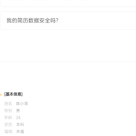
项目业绩：
1. 成功迁移XXX个业务系统，迁移期间业务零中断，整体迁移成本降低
我的简历数据安全吗？
2. 实现统一监控覆盖率达XXX%，平均故障定位时间从X小时降至Y
XXX%。
3. 自动化部署比例提升至XXX%，配置错误减少XXX%，客户投诉率下
4. 项目交付后系统可用性达XX
X.XXX%，年运维人力成本节约XXX%，获得客户优秀项目奖。
教育背景
2020-09
-
2024-07
南京工业大学
GPA X.XX（专业前XX%），主修计算机网络与操作系统核心课程
[基本信息]
程设计（使用Linux+Shell脚本），在团队中负责监控告警模块开
姓名：
陈小湾
理实验，熟悉Ansible自动化与MySQL数据库应用，考取Red Hat
性别：
男
年龄：
26
学历：
本科
自我评价
婚姻：
未婚