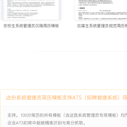
XXX%。
7. 团队协作：负责带领X人运维小组，制定值班计划与知识共享机制
障复盘会议，编写运维手册与SOP文档；协调与开发、测试团队的合
转系统；通过团队建设与技能培训，将小组任务完成率提升XXX%，
在校生系统管理员沉稳简历模板
应届生系统管理员规范简历
XXX天。
工作业绩：
1. 建立并维护覆盖XXX台设备的监控体系，实现XXX%业务可用性
XXX小时。
2. 处理XXX起高级别故障，平均解决时间缩短XXX%，客户满意度评
3. 保障数据备份完整性达XXX%，成功支持XXX次灾难恢复演练，数
4. 完成XXX台服务器安全加固，通过等保二级认证，安全漏洞修复率达
5. 优化XXX个核心系统性能，支撑业务吞吐量增长XXX%，硬件采购
6. 开发XXX个自动化脚本，减少人工操作XXX小时/月，部署效率提升
这份系统管理员简历模板支持ATS（招聘管理系统）
7. 带领团队完成XXX个项目支持，知识文档产出XXX篇，团队绩效提升
主动离职，希望有更多的工作挑战和涨薪机会。
支持。100分简历的所有模板（含这款系统管理员专用模板）
企业ATS初筛中能被精准识别与高分抓取。