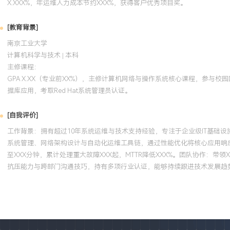
X.XXX%，年运维人力成本节约XXX%，获得客户优秀项目奖。
[教育背景]
南京工业大学
计算机科学与技术 | 本科
主修课程：
GPA X.XX（专业前XX%），主修计算机网络与操作系统核心课程，参与校园网
据库应用，考取Red Hat系统管理员认证。
[自我评价]
工作背景：拥有超过10年系统运维与技术支持经验，专注于企业级IT基础设施
系统管理、网络架构设计与自动化运维工具链，通过性能优化将核心应用响应
至XXX分钟，累计处理重大故障XXX起，MTTR降低XXX%。团队协作：
抗压能力与跨部门沟通技巧，持有多项行业认证，能够持续跟进技术发展趋