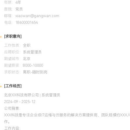
年限：
4年
工作背景：拥有超过10年系统运维与技术支持经验，专注于企业级I
面貌：
党员
务于XXX人规模科技公司，主导混合云平台迁移等大型项目，保障X
邮箱：
xiaowan@gangwan.com
行。技术专长：熟练掌握Linux/Windows系统管理、网络架构设
电话：
18600001654
通过性能优化将核心应用响应时间提升XXX%，利用脚本开发减少人工
问题解决：擅长复杂故障排查与应急响应，建立监控体系使平均故障发
[求职意向]
分钟，累计处理重大故障XXX起，MTTR降低XXX%。团队协作：带
工作性质：
全职
知识共享与流程优化将团队任务完成率提升XXX%，培训新人上手周期
应聘职位：
系统管理员
特质：严谨负责，注重细节，具备强抗压能力与跨部门沟通技巧，持
期望城市：
北京
够持续跟进技术发展趋势并推动运维团队效能改进。
期望薪资：
8000-10000
求职状态：
离职-随时到岗
培训经历
[工作经历]
2024-09
-
2025-12
岗湾培训中心
北京XX科技有限公司 | 系统管理员
2024-09 - 2025-12
2022年8月获得该认证，将所学应用于公司Linux服务器集群管理
公司背景：
本与性能调优方案使系统部署时间减少XXX%、资源利用率提升XXX
XXX科技是专注企业级IT运维与云服务的解决方案提供商，团队规模约XX
《Linux运维最佳实践指南》成为团队标准文档，成功支撑了多次高
作。
行。
工作内容：