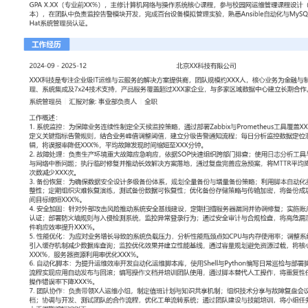
工作性质: 全职
应聘职位: 系统管理员
期望工作地址: 北京
期望薪资: 800
求职状态: 离职-随时到岗
工作经历
2024-09
-
2025-12
北京XX科技有限公司
XXX科技是专注企业级IT运维与云服务的解决方案提供商，团队规模
为金融与制造业客户提供混合云管理、系统集成及7x24技术支持，产
家企业，与多家区域数据中心建立长期合作。
系统管理员
汇报对象：部门总监
工作概述：
1. 系统监控：为保障业务连续性制定全天候监控策略，通过部署Zabbix与
具覆盖XXX台服务器与网络设备；自定义关键指标告警规则，结合业
立分级告警通知流程；每日分析监控数据定位潜在风险，优化告警收
低XXX%，平均故障发现时间缩短至XXX分钟。