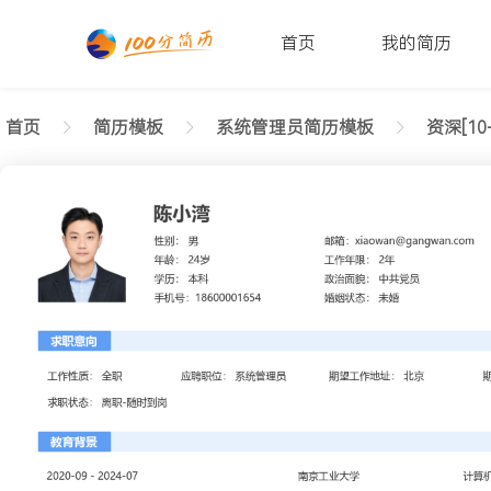
首页
我的简历
首页
简历模板
系统管理员简历模板
资深[10
返回样式图
正在查看资深系统管理员轻商务简历模板文字版
陈小湾
性别: 男
年龄: 26
学历: 本科
婚姻状态: 未婚
工作年限: 4年
政治面貌: 党
邮箱: xiaowan@gangwan.com
电话号码: 18600001654
求职意向