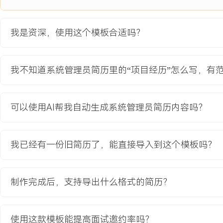
项目经历
2024-09
-
2025-12
混合云平台迁移与统一运维项
我是资深，使用这个模板合适吗？
目
公司核心客户数据中心升级项目，原有物理机房老化且运维成本高，
我不知道系统管理员简历里的“项目经历”怎么写，有
展需求，跨地域多云环境管理分散导致运维效率低下，监控与故障处
迟，服务XXX家关键客户时，手动部署与配置错误频发，每年因硬件
累计达Y小时，备份恢复成功率仅Z%。
可以使用AI帮我自动生成系统管理员简历内容吗？
项目职责：
1. 负责迁移规划：主导迁移方案设计，评估AWS与私有云资源需求
与回滚预案，协调客户与供应商资源。
我已经有一份旧简历了，能直接导入到这个模板吗？
2. 执行系统迁移：使用自动化工具批量迁移虚拟机与数据库，监控
处理兼容性问题，完成XXX台服务器迁移。
3. 构建监控体系：部署统一监控平台集成云上云下资源，自定义业
制作完成后，支持导出什么格式的简历？
能告警规则，实现故障自动发现。
4. 优化运维流程：编写标准化操作手册与脚本库，培训运维团队掌
团队协作流程。
使用这款模板能提高面试邀约率吗？