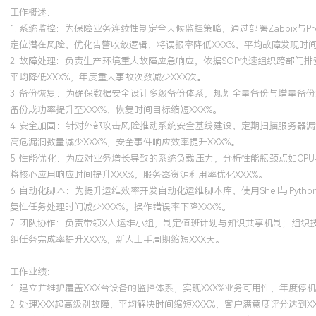
工作概述：
1. 系统监控：为保障业务连续性制定全天候监控策略，通过部署Zabbix
定位潜在风险，优化告警收敛逻辑，将误报率降低XXX%，平均故障发现时间
2. 故障处理：负责生产环境重大故障应急响应，依据SOP快速组织跨部
平均降低XXX%，年度重大事故次数减少XXX次。
3. 备份恢复：为确保数据安全设计多级备份体系，规划全量备份与增量
备份成功率提升至XXX%，恢复时间目标缩短XXX%。
4. 安全加固：针对外部攻击风险推动系统安全基线建设，定期扫描服务
高危漏洞数量减少XXX%，安全事件响应效率提升XXX%。
5. 性能优化：为应对业务增长导致的系统负载压力，分析性能瓶颈点如C
将核心应用响应时间提升XXX%，服务器资源利用率优化XXX%。
6. 自动化脚本：为提升运维效率开发自动化运维脚本库，使用Shell与P
复性任务处理时间减少XXX%，操作错误率下降XXX%。
7. 团队协作：负责带领X人运维小组，制定值班计划与知识共享机制；组
组任务完成率提升XXX%，新人上手周期缩短XXX天。
工作业绩：
1. 建立并维护覆盖XXX台设备的监控体系，实现XXX%业务可用性，年度停
2. 处理XXX起高级别故障，平均解决时间缩短XXX%，客户满意度评分达到X