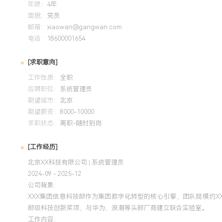
年限：
4年
项目业绩：
面貌：
党员
1.项目按期在XX个月内成功上线，总投资控制在预算的XX%
邮箱：
xiaowan@gangwan.com
功的超大型IT项目。
电话：
18600001654
2.新系统上线后，集团月度关账时间从XX天缩短至X天，合并
X天，效率提升超过XXX%。
[求职意向]
3.通过主数据治理，将集团物料编码从XXX万条清洗整合至XX
工作性质：
全职
提升至X
应聘职位：
系统管理员
X.X%，每年因数据错误导致的运营损失减少XXX万元。
期望城市：
北京
4.一体化平台支持了集团近两年新并购的X家子公司快速整合
期望薪资：
8000-10000
年缩短至X个月。
求职状态：
离职-随时到岗
5.项目形成的《大型集团ERP升级方法论》与《主数据治理白
获省级企业管理现代化创新成果一等奖。
[工作经历]
北京XX科技有限公司 | 系统管理员
2024-09 - 2025-12
教育背景
公司背景：
2020-09
-
2024-07
华南理工大学
XXX集团信息科技部作为集团数字化转型的核心引擎，团队规模约XX
部级科技创新奖项，与华为、浪潮等头部厂商建立联合实验室。
系统学习了管理科学与信息技术融合的核心知识体系，具备将
工作内容：