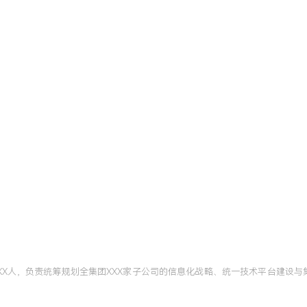
以内，成为集团近十年来最成
报表出具时间从XX天缩短至
X万条，数据准确率从XX%
接入，整合周期从以往平均X
皮书》成为行业内参考标杆，
信息管理与信息系统
本科
X人，负责统筹规划全集团XXX家子公司的信息化战略、统一技术平台建设与集
技术应用于解决复杂管理问