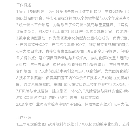
题的思维基础。掌握大型数据库设计与优化、企业架构理论，
工作概述：
库的集团决策支持系统原型》获优秀评价。
1.集团IT战略规划：为引领集团未来五年数字化转型，主持编制集
组织战略解码会，将宏观目标分解为XX个关键举措与XX个年度重点
2.统一技术平台治理：为消除各子公司技术孤岛与重复建设，主导
自我评价
评审委员会，对XXX万以上重大IT项目进行架构合规性评审，通过统
3.数字化转型推动：作为集团数字化转型办公室核心成员，负责识别
工作背景：拥有超过XX年大型集团企业信息化建设与全面管
生产效率提升XXX%，产品不良率降低XX%；推动建立业务与IT的
到战略规划的完整职业生涯，精通集团级IT战略制定、复杂项
4.重大项目管理：直接负责集团级战略性IT项目的全过程管理，包
数字化转型。战略领导力：善于将业务战略转化为可执行的IT蓝
各关键节点；建立项目风险雷达与升级机制，成功化解X次重大范围变
指引了XXX亿级投资，并支撑集团规模实现跨越式增长。变革
5.供应商与生态管理：构建集团战略性供应商管理体系，主导与主
高复杂度组织变革的成功经验，主持的集团ERP一体化项目在
合作地图，引入X家前沿技术初创公司进行联合创新，为集团孵化新
核心业务流程，运营效率提升XXX%。卓越运营力：通过建立
6.技术团队赋能：负责集团范围内XXX余名IT技术人员的能力
体系，推动集团IT从成本中心向价值中心转变，年均实现显性
围；通过系统性赋能，集团IT团队在省级以上技能竞赛中获奖XX项，
风险显著降低。团队发展力：注重技术团队的能力体系与文化
7.IT风险与合规管控：建立集团一体化的IT风险管控与网络安全
队整体能力与行业影响力持续提升，为集团储备了坚实的技术
应对X次高级持续性威胁（APT）攻击，确保在等保
2.0及多项行业强监管检查中零严重缺陷，保障集团连续X年无重大
备极强的系统性思维、高层沟通协调能力与战略定力，能够在
把握方向、凝聚共识、驱动结果，是兼具技术深度、管理广度
工作业绩：
导者。
1.主导制定的集团IT战略规划有效指引了XXX亿元的数字化投资，支撑