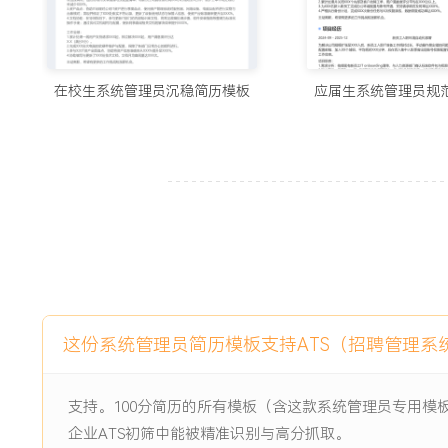
云服务采购成本降低XX%；建立技术生态合作地图，引入X家
创新，为集团孵化新兴技术能力。
6.技术团队赋能：负责集团范围内XXX余名IT技术人员的能
覆盖从新人到专家的多通道职业发展体系与任职资格标准；组
在校生系统管理员沉稳简历模板
应届生系统管理员规
技术社区与知识库，营造技术创新氛围；通过系统性赋能，集团
赛中获奖XX项，关键岗位人才储备充足率从XX%提升至XXX%
7.IT风险与合规管控：建立集团一体化的IT风险管控与网络
完善IT内控手册、应急预案库与业务连续性计划（BCP）；每
全攻防演练与灾难恢复实战演习；成功应对X次高级持续性威胁
2.0及多项行业强监管检查中零严重缺陷，保障集团连续X年
工作业绩：
1.主导制定的集团IT战略规划有效指引了XXX亿元的数字化投
XXX亿增长至XXX亿。
这份系统管理员简历模板支持ATS（招聘管理系
2.统一技术平台治理推动集团核心系统云化率达XX%，技术共
约成本超XXX万元。
支持。100分简历的所有模板（含这款系统管理员专用模
3.推动的数字化转型项目直接创造年化经济效益超XXX万元，
工厂/数字化标杆。
企业ATS初筛中能被精准识别与高分抓取。