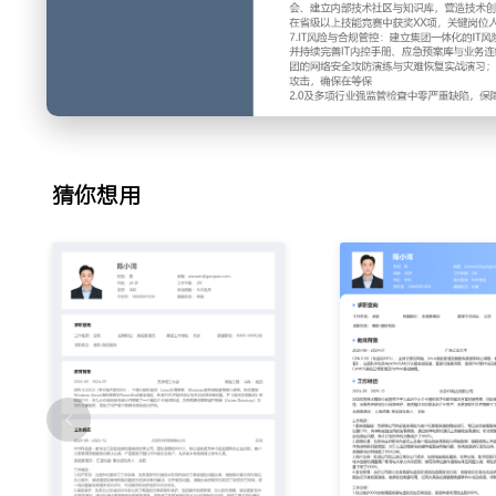
与XX个年度重点项目，并建立战略执行跟踪看板，确保战略
度完成率超过XXX%。
2.统一技术平台治理：为消除各子公司技术孤岛与重复建设，
台与数据中台技术标准体系；制定涵盖云平台、大数据、物联
范、选型标准与集成规范；成立集团架构评审委员会，对XXX
合规性评审，通过统一技术栈与共享服务，将新业务系统平均上
约重复建设成本约XXX万元。
猜你想用
3.数字化转型推动：作为集团数字化转型办公室核心成员，负
的数字化重塑；主导制造业板块智能制造MES系统升级与供
引入工业物联网与AI质检，将某核心工厂生产效率提升XXX%
动建立业务与IT的融合创新机制，孵化出X个具有行业影响力
4.重大项目管理：直接负责集团级战略性IT项目的全过程管理
ERP升级与主数据治理项目；制定项目集管理方法论，统筹协调
队，把控需求、设计、开发、测试、上线各关键节点；建立项
功化解X次重大范围变更与资源危机，确保所有负责项目100
预算的XX%以内。
5.供应商与生态管理：构建集团战略性供应商管理体系，主导
度框架协议谈判与合作伙伴分级评估；通过整合采购需求与集