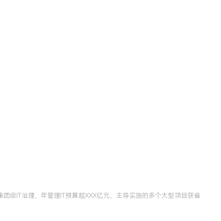
团级IT治理，年管理IT预算超XXX亿元，主导实施的多个大型项目获省