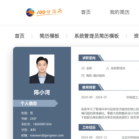
首页
我的简历
首页
简历模板
系统管理员简历模板
资
返回样式图
正在查看资深系统管理员严谨简历模板文字版
陈小湾
性别: 男
年龄: 26
学历: 本科
婚姻状态: 未婚
工作年限: 4年
政治面
邮箱: xiaowan@gangwan.com
电话号码: 18600001654
求职意向