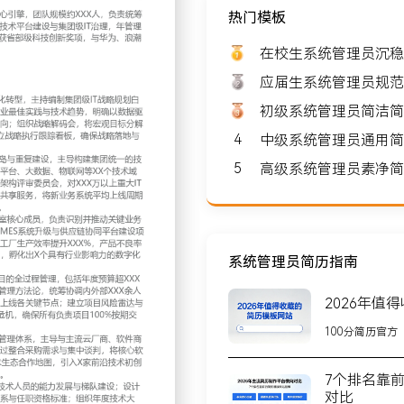
热门模板
: 8000-10000
在校生系统管理员沉稳
应届生系统管理员规范
初级系统管理员简洁简
4
中级系统管理员通用简
北京
5
高级系统管理员素净简
模约XXX人，负责统筹规划
IT治理，年管理IT预算超
与华为、浪潮等头部厂商建
系统管理员简历指南
2026年值
100分简历官方
制集团级IT战略规划白皮书；
，明确以数据驱动、云网融
7个排名靠
观目标分解为XX个关键举措
对比