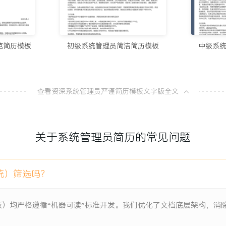
前沿技术初创公司进行联合
10个值得试
100分简历官方
力发展与梯队建设；设计并推行
织年度技术大会、建立内部
范简历模板
初级系统管理员简洁简历模板
中级系
8款AI简
IT团队在省级以上技能竞
。
100分简历官方
安全防御体系；主导制定并持续
查看资深系统管理员严谨简历模板文字版全文
年组织覆盖全集团的网络安
从模板到A
（APT）攻击，确保在等保
100分简历官方
无重大信息安全事故。
关于系统管理员简历的常见问题
一份让HR
资，支撑集团营收在X年内从
100分简历官方
统）筛选吗？
享率从X%提升至XX%，年节
板）均严格遵循“机器可读”标准开发。我们优化了文档底层架构，
助力X家子公司获评省级智能