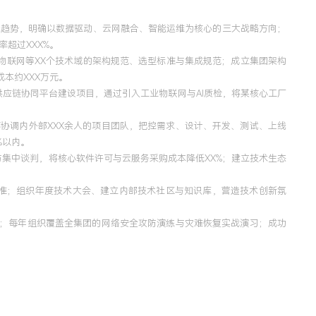
技术趋势，明确以数据驱动、云网融合、智能运维为核心的三大战略方向；
超过XXX%。
物联网等XX个技术域的架构规范、选型标准与集成规范；成立集团架构
本约XXX万元。
供应链协同平台建设项目，通过引入工业物联网与AI质检，将某核心工厂
筹协调内外部XXX余人的项目团队，把控需求、设计、开发、测试、上线
%以内。
集中谈判，将核心软件许可与云服务采购成本降低XX%；建立技术生态
标准；组织年度技术大会、建立内部技术社区与知识库，营造技术创新氛
P）；每年组织覆盖全集团的网络安全攻防演练与灾难恢复实战演习；成功