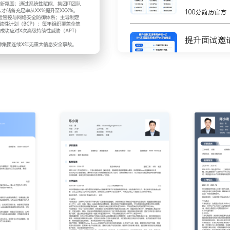
落地与资源匹配，战略举措年
100分简历官方
主导构建集团统一的技术中
提升面试邀
网等XX个技术域的架构规
万以上重大IT项目进行架构
100分简历官方
线周期缩短XXX%，年节
8个高质量
责识别并推动关键业务场景
测
应链协同平台建设项目，通过
100分简历官方
，产品不良率降低XX%；推
的数字化产品。
不会写简历
步
，包括年度预算超XXX万的
内外部XXX余人的项目团
100分简历官方
目风险雷达与升级机制，成
%按期交付，平均成本控制在
你的简历为
100分简历官方
与主流云厂商、软件商的年
中谈判，将核心软件许可与