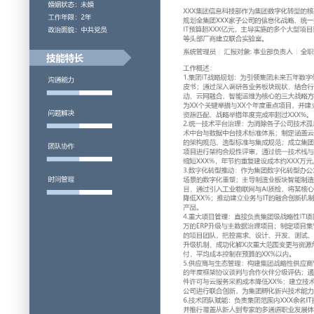
工作性质: 全职
应聘职位: 系统管理员
期望工作地址: 北京
期望薪资
求职状态: 离职-随时到岗
工作经历
2024-09
-
2025-12
北京XX科技有限公司
XXX集团信息科技部作为集团数字化转型的核心引擎，团队规
全集团XXX家子公司的信息化战略、统一技术平台建设与集团级
XXX亿元，主导实施的多个大型项目获省部级科技创新奖项，
立联合实验室。
系统管理员
汇报对象：部门总监
工作概述：
1.集团IT战略规划：为引领集团未来五年数字化转型，主持编
通过深入调研各业务板块现状，结合行业最佳实践与技术趋势
合、智能运维为核心的三大战略方向；组织战略解码会，将宏