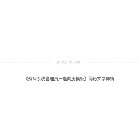
与实时洞察，为集团精细化
X个月，涉及XXX个关键用
，主导项目可行性研究、商业
心原则，并获取集团最高管
”的推进策略；确定先导业务
等重大技术难题与业务切换
《资深系统管理员严谨简历模板》简历文字详情
，制定项目章程、治理结构、
项关键任务，管理范围、进
梁，负责审批重大变更请
目目标不受局部利益干扰。
模培训、沟通宣导与组织适
线营造有利的组织氛围。