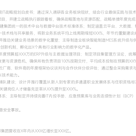
毕业设计课题《基于数据仓
团级IT战略规划白皮书；通过深入调研各业务板块现状，结合行业最佳实践与
项目，并建立战略执行跟踪看板，确保战略落地与资源匹配，战略举措年度完成率
构建集团统一的技术中台与数据中台技术标准体系；制定涵盖云平台、大数据、
一技术栈与共享服务，将新业务系统平均上线周期缩短XXX%，年节约重复建设成
并推动关键业务场景的数字化重塑；主导制造业板块智能制造MES系统升级与
理经验，深度参与从技术执行
融合创新机制，孵化出X个具有行业影响力的数字化产品。
目群管理、技术平台治理与
括年度预算超XXX万的ERP升级与主数据治理项目；制定项目集管理方法论，统
图，主导制定的IT战略有效
更与资源危机，确保所有负责项目100%按期交付，平均成本控制在预算的XX
推动力：具备领导超大型、
流云厂商、软件商的年度框架协议谈判与合作伙伴分级评估；通过整合采购需求与
预算内按期交付，彻底重塑
兴技术能力。
统一技术平台与精细化治理
发展与梯队建设；设计并推行覆盖从新人到专家的多通道职业发展体系与任职资格
成本节约超XXX万元，运营
关键岗位人才储备充足率从XX%提升至XXX%。
建设，打造的赋能机制使团
防御体系；主导制定并持续完善IT内控手册、应急预案库与业务连续性计划（BC
领导力梯队。个人特质：具
信息安全事故。
高度不确定性与多方博弈中
与战略高度的复合型技术领
集团营收在X年内从XXX亿增长至XXX亿。