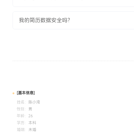
料、客户、供应商）的全面治理，实现业财一体化、数据同源
管理和数字化转型奠定基础。项目总投资预算XXX亿元，周期X
我的简历数据安全吗？
户与XX家实施商。
项目职责：
1.项目总策划与发起：作为项目领导小组副组长兼PMO主任
论证与顶层设计；确定“统一平台、统一流程、统一数据”的核
理层批准与预算授权。
2.实施路径设计：规划分步实施路径，设计“先试点、后推广
单元与核心模块范围，协调解决历史数据迁移、新旧系统并行
风险。
3.全周期管控：建立覆盖全集团的项目管理办公室（PMO）
沟通机制与绩效评价体系；每周主持项目协调会，跟踪XXX余
[基本信息]
度、成本、质量与风险。
姓名：
陈小湾
4.重大决策与冲突仲裁：作为最高决策层与项目团队之间的桥
性别：
男
求，仲裁跨部门、跨公司的业务流程冲突与资源争执，确保项
年龄：
26
5.变革管理与推广：主导制定全面的变革管理计划，包括大规
学历：
本科
配；亲自面向中高层管理者进行多次专题宣讲，为项目成功上
婚姻：
未婚