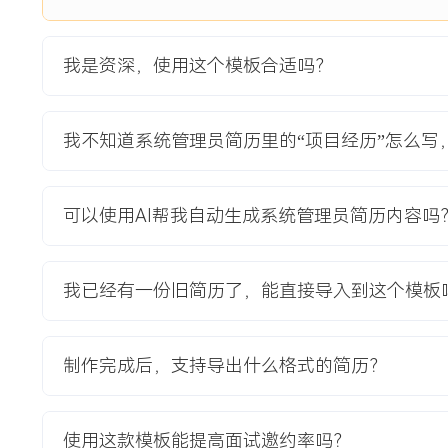
4.成功交付X个超千万级集团战略项目，累计管理项目预算超X
度达XX分。
5.优化的供应商体系使集团年度IT采购总成本下降XX%，约X
我是资深，使用这个模板合适吗？
供应链。
6.打造的赋能体系使集团IT团队高级职称/认证占比提升XX%
X%。
我不知道系统管理员简历里的“项目经历”怎么写
7.构建的IT风控体系将重大安全事件发生率降至X年X次以下
暴中平稳过渡。
可以使用AI帮我自动生成系统管理员简历内容吗
主动离职，希望有更多的工作挑战和涨薪机会。
项目经历
我已经有一份旧简历了，能直接导入到这个模板
2024-09
-
2025-12
集团新一代ERP系统一体化升
级与主数据治理
制作完成后，支持导出什么格式的简历？
集团原有ERP系统已运行超XX年，版本陈旧，各子公司模块
团合并报表周期长达XX天，且无法支持新业务拓展。项目目标
使用这款模板能提高面试邀约率吗？
HANA平台，对集团及下属XX家核心子公司进行一体化升级