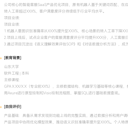
公司核心的智能客服SaaS产品优化项目，原有机器人基于关键词匹配，在
转人工率超过XXX%，客户满意度评分持续低于行业平均水平。
项目业绩：
项目业绩：
1.机器人意图识别准确率从XXX%提升至XXX%，核心场景的转人工率下降XX
2.项目上线后，试点企业客户的客服满意度评分平均提升XXX分，人工客服日
3.通过项目沉淀出《语义理解效果评估SOP》和《对话数据分析方法》，成
[教育背景]
山东大学
软件工程 | 本科
主修课程：
GPA X.XX/X.X（专业前XX%），主修数据结构、机器学习基础等核
用Axure进行原型绘制和Visio绘制流程图，掌握SQL进行基础数据查询。
[自我评价]
产品基础：具备从需求发现到功能上线的完整实践，通过数据分析和用户调研
产品项目中协同优化模型效果，推动语义识别准确率提升至XXX%。个人特