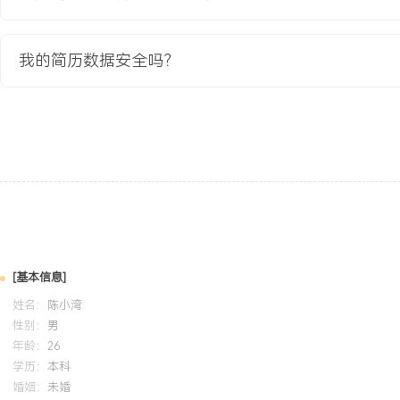
SQL进行基础数据查询。
我的简历数据安全吗？
自我评价
产品基础：具备从需求发现到功能上线的完整实践，通过数据分析和
代，主导的智能分配功能使销售跟进效率提升XXX%。技术理解：拥
景，能与开发、算法工程师高效沟通，在AI产品项目中协同优化模型
准确率提升至XXX%。个人特质：逻辑清晰，擅长通过数据分析定位
强，能适应快速迭代的互联网产品节奏。
培训经历
2024-09
-
2025-12
岗湾培训中心
A
[基本信息]
姓名：
陈小湾
系统学习AI产品从场景定义、数据准备、模型评估到上线的全流程方
性别：
男
于智能客服机器人项目，通过规范的数据分析流程定位出XXX个核心
年龄：
26
团队明确训练目标，最终推动项目关键指标达成。
学历：
本科
婚姻：
未婚