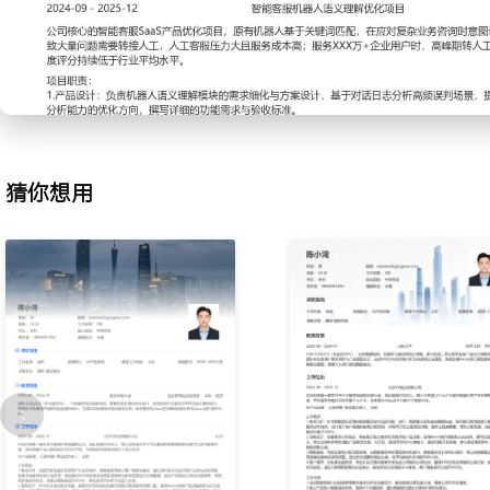
2.功能设计：依据需求分析结论，将智能分配方案转化为具体的产品功能
原型和交互说明，撰写包含字段定义、状态流转和异常处理的产品需
试同学对齐方案细节，跟进功能开发进度，参与测试用例评审，确保
3.数据监控：为验证智能分配功能效果，在数据看板中新增线索转化
等核心指标；每日观察数据波动，发现某类线索响应延迟问题，提出
案，将平均响应时长缩短XXX小时。
4.用户调研：为收集功能反馈，策划并执行面向销售代表的线上问卷
猜你想用
XXX份有效问卷和访谈记录，输出功能优化报告，提出3项界面易用
发在后续版本中落地，用户满意度评分提升XXX分。
工作业绩：
1.完成销售侧核心的线索管理模块需求分析与功能设计，推动智能分
司XXX名销售。
2.建立产品核心数据监控体系，跟踪X个关键指标，通过数据驱动提
议。
3.执行X次用户调研活动，收集并分析XXX份用户反馈，形成产品迭
4.所负责功能模块上线后，销售团队线索平均跟进时长缩短XXX%，
XXX%。