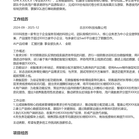
工作性质: 全职
应聘职位: AI产品经理
期望工作地址: 北京
期望薪资: 800
求职状态: 离职-随时到岗
工作经历
2024-09
-
2025-12
北京XX科技有限公司
XXX科技是一家专注于企业服务领域的科技公司，团队规模约XXX
企业提供智能化客户关系管理解决方案，产品服务于超过XXX万家中
SaaS平台建立了数据合作。
AI产品经理
汇报对象：部门总监
工作概述：
1.需求分析：针对销售团队反馈的线索跟进效率低的问题，进行一线
核查，将问题归纳为线索分配不均和跟进动作缺失；设计基于客户画
并协同开发上线测试功能；跟进上线后数据，优化分配权重，使销售
XXX%。