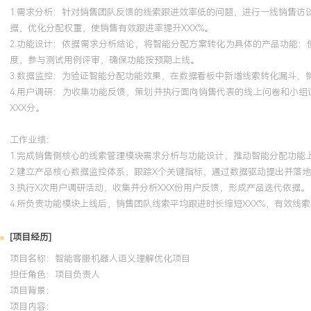
1.需求分析：针对销售团队反馈的线索跟进效率低的问题，进行一线销售
据，优化分配权重，使销售有效跟进率提升XXX%。
2.功能设计：依据需求分析结论，将智能分配方案转化为具体的产品功能；
度，参与测试用例评审，确保功能按预期上线。
3.数据监控：为验证智能分配功能效果，在数据看板中新增线索转化漏斗、
4.用户调研：为收集功能反馈，策划并执行面向销售代表的线上问卷和小组
XXX分。
工作业绩：
1.完成销售侧核心的线索管理模块需求分析与功能设计，推动智能分配功能上
2.建立产品核心数据监控体系，跟踪X个关键指标，通过数据驱动提出并落地
3.执行X次用户调研活动，收集并分析XXX份用户反馈，形成产品迭代依据。
4.所负责功能模块上线后，销售团队线索平均跟进时长缩短XXX%，有效线索
[项目经历]
项目名称：智能客服机器人语义理解优化项目
担任角色：
项目负责人
项目背景：
项目内容：