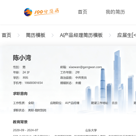
首页
我的简历
首页
简历模板
AI产品经理简历模板
应届生[<
返回样式图
正在查看应届生AI产品经理清爽简历模板文字版
陈小湾
性别: 男
年龄: 26
学历: 本科
婚姻状态: 未婚
工作年限: 4年
政治面貌: 党
邮箱: xiaowan@gangwan.com
电话号码: 18600001654
求职意向