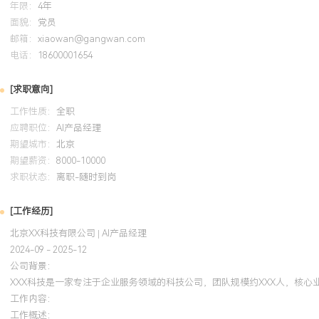
年限：
4年
面貌：
党员
邮箱：
xiaowan@gangwan.com
电话：
18600001654
[求职意向]
工作性质：
全职
应聘职位：
AI产品经理
期望城市：
北京
期望薪资：
8000-10000
求职状态：
离职-随时到岗
[工作经历]
北京XX科技有限公司 | AI产品经理
2024-09 - 2025-12
公司背景：
XXX科技是一家专注于企业服务领域的科技公司，团队规模约XXX人，核心
工作内容：
工作概述：