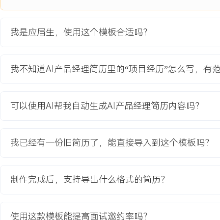
3.项目管理：制定项目迭代计划，组织需求评审会，协调算法、后端
与排期；每日站会同步进度，跟踪开发与测试环节中的问题，确保项
4.效果验证：设计A/B测试方案，对比新旧模型在相同流量下的表现
我是应届生，使用这个模板合适吗？
指标变化，收集用户反馈，输出项目结项报告，明确后续迭代重点。
项目业绩：
我不知道AI产品经理简历里的“项目经历”怎么写，有
1.机器人意图识别准确率从XXX%提升至XXX%，核心场景的转人工率
2.项目上线后，试点企业客户的客服满意度评分平均提升XXX分，人
少XXX%。
可以使用AI帮我自动生成AI产品经理简历内容吗？
3.通过项目沉淀出《语义理解效果评估SOP》和《对话数据分析方法
作流程。
我已经有一份旧简历了，能直接导入到这个模板吗？
教育背景
2020-09
-
2024-07
山东大学
制作完成后，支持导出什么格式的简历？
GPA X.XX/X.X（专业前XX%），主修数据结构、机器学习基础等
交易平台的产品设计课程项目，在团队中负责用户需求调研与产品原型
有效问卷分析及高保真交互原型，熟悉使用Axure进行原型绘制和Vis
使用这款模板能提高面试邀约率吗？