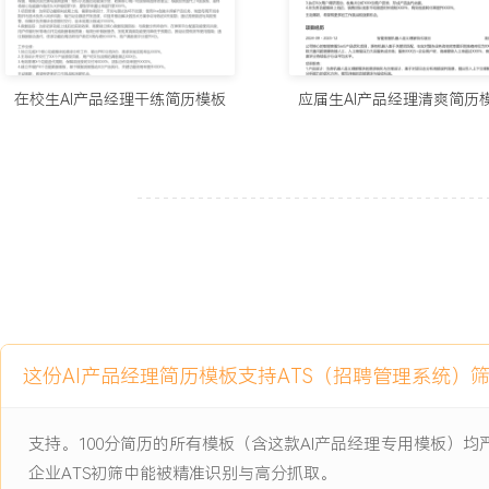
主动离职，希望有更多的工作挑战和涨薪机会。
项目经历
在校生AI产品经理干练简历模板
应届生AI产品经理清爽简历
2024-09
-
2025-12
智能客服机器人语义理解优化
项目
公司核心的智能客服SaaS产品优化项目，原有机器人基于关键词匹
询时意图识别准确率仅为XXX%，导致大量问题需要转接人工，人工
本高；服务XXX万+企业用户时，高峰期转人工率超过XXX%，客户
业平均水平。
项目职责：
1.产品设计：负责机器人语义理解模块的需求细化与方案设计，基于
这份AI产品经理简历模板支持ATS（招聘管理系统）
判场景，提出引入上下文理解和情感分析能力的优化方向，撰写详细
准。
2.数据分析：协调数据工程师提取近XXX万条历史对话数据，主导进
支持。100分简历的所有模板（含这款AI产品经理专用模板）
因分析，定位出XXX个主要歧义场景，为算法模型优化提供明确的数
企业ATS初筛中能被精准识别与高分抓取。