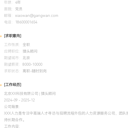
年限：
4年
面貌：
党员
邮箱：
xiaowan@gangwan.com
电话：
18600001654
[求职意向]
工作性质：
全职
应聘职位：
猎头顾问
期望城市：
北京
期望薪资：
8000-10000
求职状态：
离职-随时到岗
[工作经历]
北京XX科技有限公司 | 猎头顾问
2024-09 - 2025-12
公司背景：
XXX人力是专注中高端人才寻访与招聘流程外包的人力资源服务公司，团队
持长期合作。
工作内容：