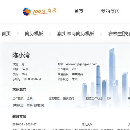
首页
我的简历
首页
简历模板
猎头顾问简历模板
在校生[找
返回样式图
正在查看实习生猎头顾问简历模板（商务样式）文字
陈小湾
性别: 男
年龄: 26
学历: 本科
婚姻状态: 未婚
工作年限: 4年
政治面貌: 党
邮箱: xiaowan@gangwan.com
电话号码: 18600001654
求职意向