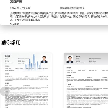
2.候选人沟通：负责与初步筛选通过的候选人进行深度沟通，介绍岗
运用结构化问题清单了解候选人的职业经历、项目细节、离职动机及
岗位的软性匹配度；同步解答候选人关于岗位的疑问，传递客户公司
通体验，将有效候选人转化率提升XXX%。
3.面试协调：在客户与候选人双方确认面试意向后，负责协调安排初
试时间；使用在线日程工具与双方高效敲定时间，提前发送面试邀约
项给候选人；跟进每场面试进展，及时向客户反馈候选人面试表现，
猜你想用
官反馈，确保面试到场率达XXX%，面试流程平均周期缩短XXX天。
4.数据整理：协助顾问维护客户与候选人数据库，确保信息准确更新
位的候选人来源、面试进度、成功与否等关键数据，制作成可视化周
辅助团队识别高效寻访渠道与常见拒聘原因，为优化寻访策略提供XX
工作业绩：
1.独立寻访并初步筛选超过XXX份中高端岗位简历，保障团队每周有
2.深度沟通并评估XXX位候选人，成功推进其中XXX位进入客户面试
3.高效协调并跟进XXX场面试，候选人面试整体到场率超过XXX%。
4.准确维护XXX条客户与候选人数据，数据录入及时率达XXX%，支
分析报告。