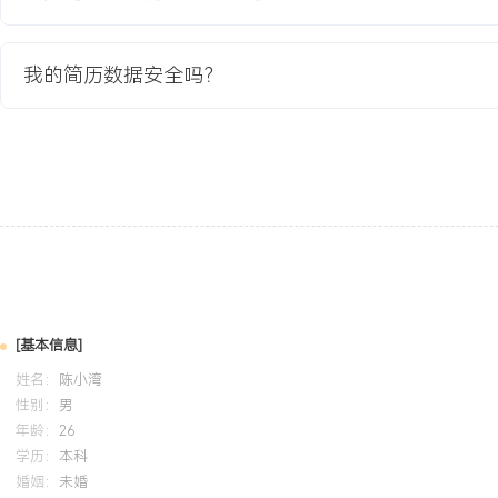
习中独立完成XXX份目标简历寻访，通过优化沟通话术与跟进节奏，
提升XXX%，体现出较强的目标拆解与流程执行力。个人特质：沟通
陌生人建立信任；对数据敏感，擅长通过整理分析支持业务优化；抗
我的简历数据安全吗？
头行业快节奏、多任务并行的工作环境。
培训经历
2024-09
-
2025-12
岗湾培训中心
助
系统学习了人力资源规划、招聘与配置等六大模块知识，将招聘流程
法等理论应用于实习工作，协助团队优化了候选人评估清单，使初期
到提升。
[基本信息]
姓名：
陈小湾
性别：
男
年龄：
26
学历：
本科
婚姻：
未婚