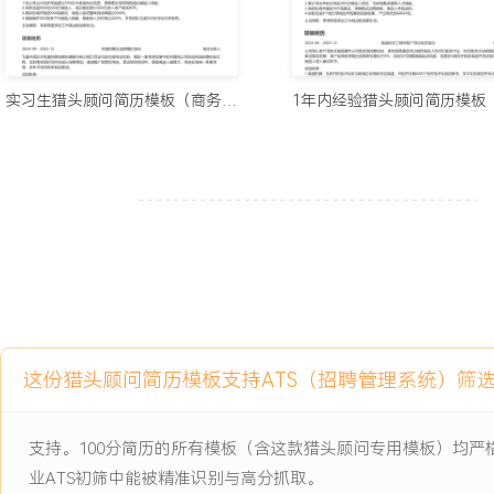
主动离职，希望有更多的工作挑战和涨薪机会。
项目经历
实习生猎头顾问简历模板（商务样式）
2024-09
-
2025-12
校园招聘全流程模拟项目
为提升团队对批量招聘流程的理解与执行能力而设立的内部培训项目
中的互联网公司启动校园招聘的全过程，项目需在短时间内完成从招
简历筛选、面试组织的闭环，面临候选人基数大、筛选标准统一性要
率低的挑战。
项目职责：
1.渠道策划：负责调研并规划高校招聘渠道，重点联络XXX所目标高
学生社团，确定线上宣讲会合作形式与线下摆摊宣传方案。
这份猎头顾问简历模板支持ATS（招聘管理系统）筛
2.简历管理：设计统一的在线简历收集模板与初步筛选标准，利用表
XXX余份简历进行关键词初筛与分类。
3.面试支持：协调项目组内成员扮演的面试官角色，安排多场群面与
支持。100分简历的所有模板（含这款猎头顾问专用模板）均
知、候场引导与面试结果记录表的收集整理。
业ATS初筛中能被精准识别与高分抓取。