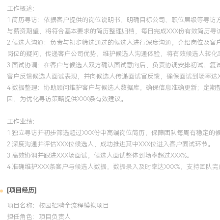
工作概述：
1.简历寻访：依据客户提供的岗位说明书，明确目标公司、职位层级等寻
与薪资期望，将符合基本要求的简历整理归档，每日完成XXX份有效简历寻访
2.候选人沟通：负责与初步筛选通过的候选人进行深度沟通，介绍岗位及
岗位的疑问，传递客户公司优势，维护候选人沟通体验，将有效候选人转化率
3.面试协调：在客户与候选人双方确认面试意向后，负责协调安排初试、
客户反馈候选人面试表现，并向候选人传递面试官反馈，确保面试到场率达XX
4.数据整理：协助顾问维护客户与候选人数据库，确保信息准确更新；定
因，为优化寻访策略提供XXX条有效建议。
工作业绩：
1.独立寻访并初步筛选超过XXX份中高端岗位简历，保障团队每周有稳定的
2.深度沟通并评估XXX位候选人，成功推进其中XXX位进入客户面试环节。
3.高效协调并跟进XXX场面试，候选人面试整体到场率超过XXX%。
4.准确维护XXX条客户与候选人数据，数据录入及时率达XXX%，支持团队完
[项目经历]
项目名称：校园招聘全流程模拟项目
担任角色：
项目负责人