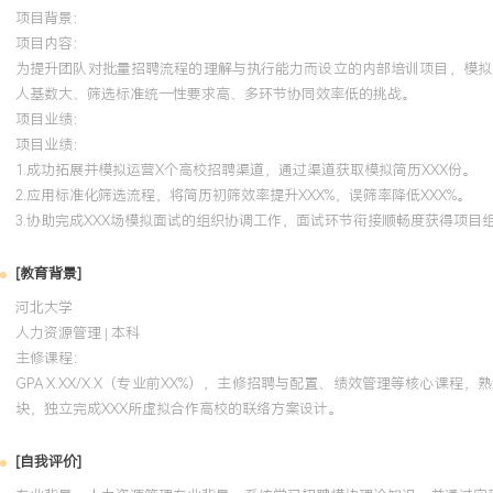
项目背景：
项目内容：
为提升团队对批量招聘流程的理解与执行能力而设立的内部培训项目，模拟
人基数大、筛选标准统一性要求高、多环节协同效率低的挑战。
项目业绩：
项目业绩：
1.成功拓展并模拟运营X个高校招聘渠道，通过渠道获取模拟简历XXX份。
2.应用标准化筛选流程，将简历初筛效率提升XXX%，误筛率降低XXX%。
3.协助完成XXX场模拟面试的组织协调工作，面试环节衔接顺畅度获得项目
[教育背景]
河北大学
人力资源管理 | 本科
主修课程：
GPA X.XX/X.X（专业前XX%），主修招聘与配置、绩效管理等核心
块，独立完成XXX所虚拟合作高校的联络方案设计。
[自我评价]