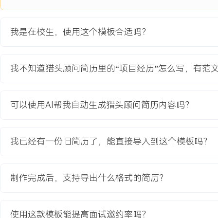
项目业绩：
1.成功拓展并模拟运营X个高校招聘渠道，通过渠道获取模拟简历XX
我是在校生，使用这个模板合适吗？
2.应用标准化筛选流程，将简历初筛效率提升XXX%，误筛率降低XX
3.协助完成XXX场模拟面试的组织协调工作，面试环节衔接顺畅度获
我不知道猎头顾问简历里的“项目经历”怎么写，有范
教育背景
2020-09
-
2024-07
河北大学
可以使用AI帮我自动生成猎头顾问简历内容吗？
GPA X.XX/X.X（专业前XX%），主修招聘与配置、绩效管理等核心课
行数据分析与图表制作，掌握BOSS直聘、猎聘等主流招聘平台后台
模拟项目，负责渠道拓展与简历筛选模块，独立完成XXX所虚拟合作
我已经有一份旧简历了，能直接导入到这个模板吗？
计。
制作完成后，支持导出什么格式的简历？
自我评价
专业背景：人力资源管理专业背景，系统学习招聘模块理论知识，并
深入理解猎头工作全流程，具备从寻访、沟通到协调的闭环执行经验
使用这款模板能提高面试邀约率吗？