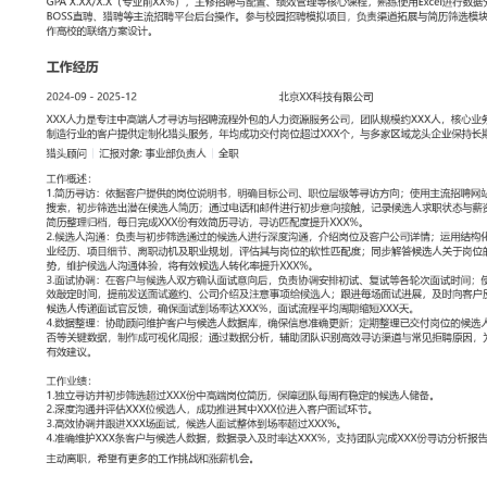
工作性质: 全职
应聘职位: 猎头顾问
期望工作地址: 北京
期望薪资: 8000
求职状态: 离职-随时到岗
工作经历
2024-09
-
2025-12
北京XX科技有限公司
XXX人力是专注中高端人才寻访与招聘流程外包的人力资源服务公司，
人，核心业务为互联网、消费品及智能制造行业的客户提供定制化猎
付岗位超过XXX个，与多家区域龙头企业保持长期合作。
猎头顾问
汇报对象：部门总监
工作概述：
1.简历寻访：依据客户提供的岗位说明书，明确目标公司、职位层级
流招聘网站及人才库进行关键词组合搜索，初步筛选出潜在候选人简
进行初步意向接触，记录候选人求职状态与薪资期望，将符合基本要
每日完成XXX份有效简历寻访，寻访匹配度提升XXX%。