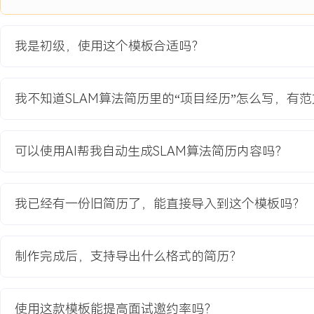
2024-09
-
2025-12
扫地机器人导航与建图系统升
级
我是初级，使用这个模板合适吗？
公司核心扫地机器人产品的导航算法换代项目，原有基于单一激光雷达
杂家具环境、低矮障碍物下存在地图扭曲和定位丢失问题，无法满足
我不知道SLAM算法简历里的“项目经历”怎么写，有
盖率和越障能力的需求。项目目标是为下一代旗舰机型开发一套更鲁
器融合导航方案，以应对全球不同用户家庭的多样化场景，并需将整
在XXX MB以内以适配现有硬件成本。
可以使用AI帮我自动生成SLAM算法简历内容吗？
项目职责：
1.负责新版视觉惯性里程计（VIO）模块的开发与调试，采用点线特
纹理区域（如白墙）的跟踪稳定性，通过优化IMU预积分和视觉重投影
我已经有一份旧简历了，能直接导入到这个模板吗？
剧烈运动下的位姿估计误差降低XXX%。
2.设计并实现激光雷达点云与VIO位姿的松耦合融合方案，开发基于
块，利用激光的高精度测距信息修正VIO的累积漂移，使百米级路径的
制作完成后，支持导出什么格式的简历？
米以内。
3.主导回环检测模块的算法选型与改进，引入深度学习的全局描述子
提升场景识别召回率；优化位姿图的后端优化速度，将大规模地图（超
使用这款模板能提高面试邀约率吗？