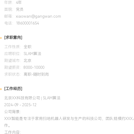
年限：
4年
GPA X.XX/X.X（专业前XX%），主修机器人学、计算机视觉、线
面貌：
党员
程，参与基于ROS的移动机器人SLAM课程设计项目，在团队中负责激
邮箱：
xiaowan@gangwan.com
地图构建模块，使用C++和Python完成仿真环境与实物小车上的算法验
电话：
18600001654
环境与CMake工具链，掌握OpenCV和PCL基础库的使用。
[求职意向]
自我评价
工作性质：
全职
应聘职位：
SLAM算法
专业背景：拥有近X年机器人行业SLAM算法研发经验，专注于扫地
期望城市：
北京
件的导航定位问题，熟悉从算法设计、仿真验证到产品集成落地的完
期望薪资：
8000-10000
主导开发多传感器融合SLAM模块，通过融合激光与视觉惯性信息，
求职状态：
离职-随时到岗
在特定场景下的失效难题，将复杂家庭环境下的导航成功率提升XXX
扎实的C++编程和性能优化能力，擅长将学术算法转化为稳定、高效
[工作经历]
法优化将关键模块耗时降低XXX%，并完成在嵌入式平台上的成功部
北京XX科技有限公司 | SLAM算法
清晰，注重通过数据驱动的方法分析问题与验证结果，具备良好的技
2024-09 - 2025-12
作精神，能适应快节奏的产品开发周期。
公司背景：
XXX智能是专注于家用扫地机器人研发与生产的科技公司，团队规模约XX
作。
培训经历
工作内容：