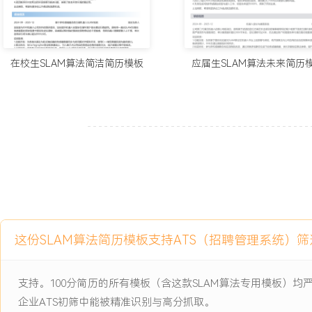
础调试。
工作业绩：
1.独立开发并优化X个核心SLAM算法模块，支撑了公司第X代扫地
在校生SLAM算法简洁简历模板
应届生SLAM算法未来简历
升级。
2.完成激光与视觉融合算法开发，使产品在玻璃门、纯色墙面等挑战
提升XXX%。
3.通过代码级优化，将SLAM算法在主流嵌入式平台上的运行帧率提升
品实时性要求。
4.主导完成超过XXX小时的实地数据采集与算法测试，输出详细测试
导了算法迭代方向。
5.编写的技术文档与标准化流程，将团队新成员接手相关工作的平均时
6.支持的算法模块已稳定运行于超过XXX万台出货产品中，相关技术
新奖。
这份SLAM算法简历模板支持ATS（招聘管理系统）
主动离职，希望有更多的工作挑战和涨薪机会。
支持。100分简历的所有模板（含这款SLAM算法专用模板）
项目经历
企业ATS初筛中能被精准识别与高分抓取。