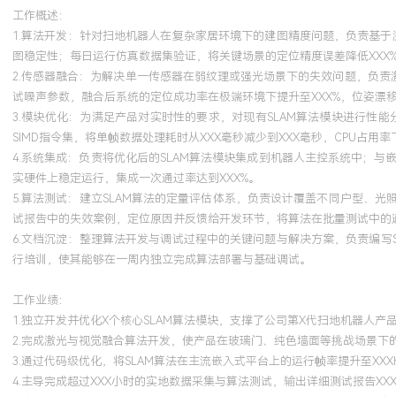
2024-09
-
2025-12
岗湾培训中心
工作概述：
1.算法开发：针对扫地机器人在复杂家居环境下的建图精度问题，负责基于
系统学习了机器人操作系统（ROS）的核心概念与高级功能，将所学
图稳定性；每日运行仿真数据集验证，将关键场景的定位精度误差降低XXX%
人项目的算法开发框架搭建。通过使用ROS的节点通信、TF坐标变
2.传感器融合：为解决单一传感器在弱纹理或强光场景下的失效问题，负责
（Rviz）和仿真环境（Gazebo），建立了标准的SLAM算法开发
试噪声参数，融合后系统的定位成功率在极端环境下提升至XXX%，位姿漂移
内部的代码规范，使得算法仿真验证的效率提升了约XXX%。
3.模块优化：为满足产品对实时性的要求，对现有SLAM算法模块进行
SIMD指令集，将单帧数据处理耗时从XXX毫秒减少到XXX毫秒，CPU占用率下
4.系统集成：负责将优化后的SLAM算法模块集成到机器人主控系统中；
实硬件上稳定运行，集成一次通过率达到XXX%。
5.算法测试：建立SLAM算法的定量评估体系，负责设计覆盖不同户型、
试报告中的失效案例，定位原因并反馈给开发环节，将算法在批量测试中的通过
6.文档沉淀：整理算法开发与调试过程中的关键问题与解决方案，负责编写S
行培训，使其能够在一周内独立完成算法部署与基础调试。
工作业绩：
1.独立开发并优化X个核心SLAM算法模块，支撑了公司第X代扫地机器人产
2.完成激光与视觉融合算法开发，使产品在玻璃门、纯色墙面等挑战场景下的
3.通过代码级优化，将SLAM算法在主流嵌入式平台上的运行帧率提升至XX
4.主导完成超过XXX小时的实地数据采集与算法测试，输出详细测试报告X