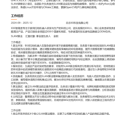
工作性质: 全职
应聘职位: SLAM算法
期望工作地址: 北京
期望薪资: 800
求职状态: 离职-随时到岗
工作经历
2024-09
-
2025-12
北京XX科技有限公司
XXX智能是专注于家用扫地机器人研发与生产的科技公司，团队规模
是研发具备自主导航与避障能力的智能清洁产品，产品已销往全球超过
区，与多家国内知名家电品牌建立ODM合作。
SLAM算法
汇报对象：部门总监
工作概述：
1.算法开发：针对扫地机器人在复杂家居环境下的建图精度问题，负
SLAM算法开发；使用C++实现前端特征匹配与位姿估计模块，通过
闭环检测阈值，提升大规模场景下的建图稳定性；每日运行仿真数据
的定位精度误差降低XXX%，特征点匹配召回率提升XXX%。