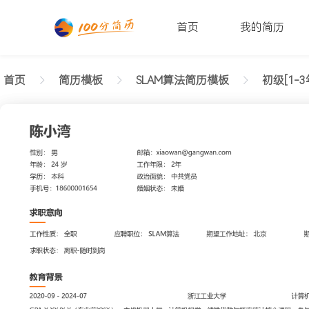
首页
我的简历
首页
简历模板
SLAM算法简历模板
初级[1-3
返回样式图
正在查看初级SLAM算法舒适简历模板文字版
陈小湾
性别: 男
年龄: 26
学历: 本科
婚姻状态: 未婚
工作年限: 4年
政治面貌: 党
邮箱: xiaowan@gangwan.com
电话号码: 18600001654
求职意向