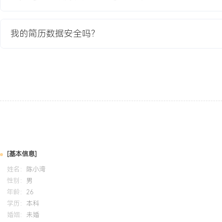
的全局优化时间缩短XXX%。
4.建立完整的算法实测验证流程，包括设计自动化数据采集脚本、搭
并协调测试团队在XXX个典型用户家庭中进行长达XXX周的盲测，
我的简历数据安全吗？
参数XXX个版本。
项目业绩：
1.成功交付新一代多传感器融合SLAM系统，在新产品上实现XXX%
XXX%的重复清扫率降低。
2.算法在内部标准测试集的定位精度达到XXX米，地图一致性评分超
超过竞品XXX%。
3.算法包体积控制在XXX MB以内，无需硬件升级即完成部署，节约
元。
4.项目成果直接应用于公司年度旗舰机型，助力该产品上市后首季度销
[基本信息]
获得市场好评。
姓名：
陈小湾
性别：
男
教育背景
年龄：
26
学历：
本科
2020-09
-
2024-07
浙江工业大学
婚姻：
未婚