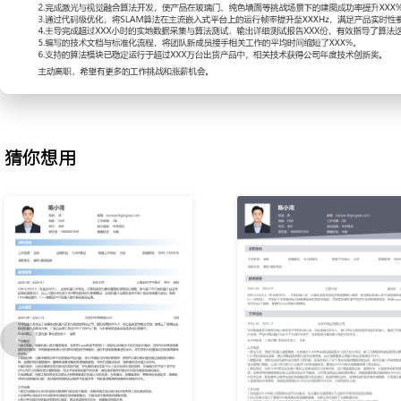
2.传感器融合：为解决单一传感器在弱纹理或强光场景下的失效问题
觉惯性里程计（VIO）的融合算法开发；设计基于扩展卡尔曼滤波的
器时间同步与标定程序；在实测数据上调试噪声参数，融合后系统的
境下提升至XXX%，位姿漂移降低XXX%。
3.模块优化：为满足产品对实时性的要求，对现有SLAM算法模块进
用性能分析工具定位计算热点，对回环检测中的词袋模型查询和位姿
进行代码级重构；通过引入多线程和SIMD指令集，将单帧数据处理耗
猜你想用
XXX毫秒，CPU占用率下降XXX%。
4.系统集成：负责将优化后的SLAM算法模块集成到机器人主控系统
协作，完成算法库的交叉编译和接口封装；编写模块调用示例和集成
和实时数据流堵塞问题，确保算法在真实硬件上稳定运行，集成一次通
5.算法测试：建立SLAM算法的定量评估体系，负责设计覆盖不同户
测试用例；在公司自建的XXX平米实验场地内，操控机器人采集大量
系统计算轨迹误差与地图精度；分析测试报告中的失效案例，定位原
节，将算法在批量测试中的通过率从XXX%提升至XXX%。
6.文档沉淀：整理算法开发与调试过程中的关键问题与解决方案，负责
术文档与维护手册；将传感器标定、参数调试、性能测试等流程标准化
档共XXX页；对新入职的算法工程师进行培训，使其能够在一周内独