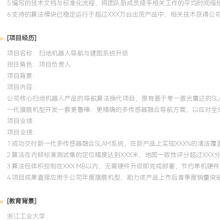
5.编写的技术文档与标准化流程，将团队新成员接手相关工作的平均时间缩短
6.支持的算法模块已稳定运行于超过XXX万台出货产品中，相关技术获得公
[项目经历]
项目名称：扫地机器人导航与建图系统升级
担任角色：
项目负责人
项目背景：
项目内容：
公司核心扫地机器人产品的导航算法换代项目，原有基于单一激光雷达的S
一代旗舰机型开发一套更鲁棒、更精确的多传感器融合导航方案，以应对全球
项目业绩：
项目业绩：
1.成功交付新一代多传感器融合SLAM系统，在新产品上实现XXX%的清洁覆
2.算法在内部标准测试集的定位精度达到XXX米，地图一致性评分超过XXX分
3.算法包体积控制在XXX MB以内，无需硬件升级即完成部署，节约单机硬件
4.项目成果直接应用于公司年度旗舰机型，助力该产品上市后首季度销量突破
[教育背景]
浙江工业大学