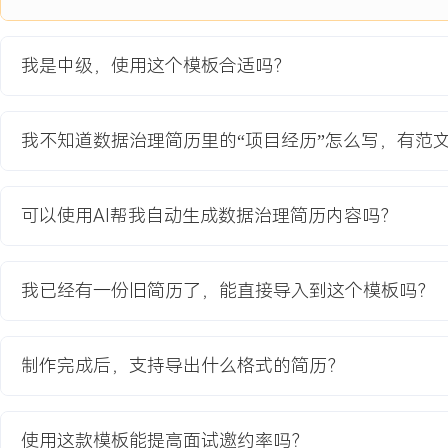
公司为支撑新零售业务拓展，需解决商品与供应商数据在多套系统中
题。原有模式下，数据通过人工Excel同步，错误率高且延迟长达X
我是中级，使用这个模板合适吗？
动协同困难，直接影响到货准确率与促销成本。项目旨在构建统一的
现关键数据一处维护，多处分发使用。
项目职责：
我不知道数据治理简历里的“项目经历”怎么写，有范
1.负责现状调研与分析：调研采购、仓储、销售等X个业务部门的数
XXX个数据不一致的具体场景，识别出XXX项核心主数据属性。
2.协调标准制定与确认：组织跨部门会议，主持商品分类与供应商编
可以使用AI帮我自动生成数据治理简历内容吗？
论，完成XXX条标准定义文档的编写与评审，并获得所有关键部门签
3.设计数据集成与分发方案：设计从各源系统到主数据平台的数据集
发至下游X个消费系统的接口规范，确保数据流动的准确性与时效性
我已经有一份旧简历了，能直接导入到这个模板吗？
4.主导数据清洗与迁移：制定历史数据清洗规则与验收标准，协调外包
条商品数据进行清洗与映射，并主导迁移验证，保障平台初始化数据
制作完成后，支持导出什么格式的简历？
项目业绩：
1.建成统一的主数据管理平台，管理商品数据XXX万条、供应商数据
X.X万家，实现核心主数据100%集中管理。
使用这款模板能提高面试邀约率吗？
2.数据分发延迟从X天降至近实时，下游系统间数据一致率提升至X