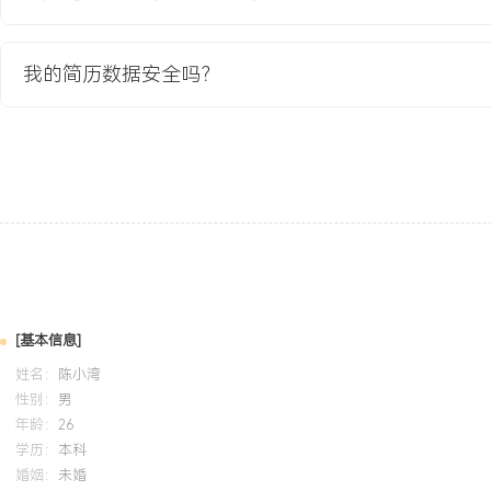
X.X%，支撑新零售业务准时上线。
3.通过数据标准统一与流程优化，将商品信息维护的人工耗时降低XX
我的简历数据安全吗？
单数量减少XXX%。
4.项目形成的《主数据管理规范》与操作流程，成为公司后续数据治
教育背景
2020-09
-
2024-07
江苏大学
信
GPA X.XX/X.X（专业前XX%），主修数据库原理、数据仓库与数
掌握SQL进行复杂查询与数据分析，能够使用Python进行基础的数
《图书馆数据管理系统》，负责数据库ER设计、表结构创建与后端
统成功通过功能与压力测试。
[基本信息]
姓名：
陈小湾
性别：
男
自我评价
年龄：
26
专业背景：X年数据领域工作经验，近X年专注数据治理，熟悉从资
学历：
本科
婚姻：
未婚
量监控、安全落地的全流程工作，具备中型企业从零到一搭建数据治