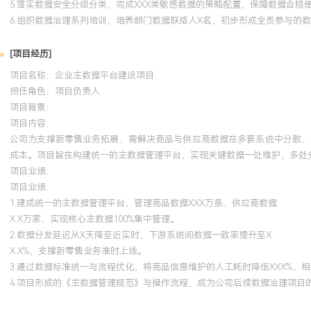
5.落实数据安全分级分类，完成XXX类敏感数据的策略配置，保障数据合规
6.组织数据治理系列培训，培养部门数据联络人X名，初步形成全员参与的
[项目经历]
项目名称：企业主数据平台建设项目
担任角色：
项目负责人
项目背景：
项目内容：
公司为支撑新零售业务拓展，需解决商品与供应商数据在多套系统中分散、不
成本。项目旨在构建统一的主数据管理平台，实现关键数据一处维护，多处
项目业绩：
项目业绩：
1.建成统一的主数据管理平台，管理商品数据XXX万条、供应商数据
X.X万家，实现核心主数据100%集中管理。
2.数据分发延迟从X天降至近实时，下游系统间数据一致率提升至X
X.X%，支撑新零售业务准时上线。
3.通过数据标准统一与流程优化，将商品信息维护的人工耗时降低XXX%，相
4.项目形成的《主数据管理规范》与操作流程，成为公司后续数据治理项目