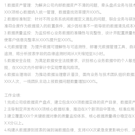
1.数据资产管理：为解决公司内部数据资产不清的问题，牵头盘点业务与
XXX项核心数据纳入统一管理，数据查找效率提升XXX%。
2.数据标准制定：针对不同业务系统间数据定义混乱的问题，联合业务与
准符合度作为数据接入的前置条件，减少因标准不一致导致的数据清洗成本X
3.数据质量监控：为监控核心业务数据的准确性与完整性，设计并配置质
使客户信息完整率从XXX%提升至XXX%。
4.元数据管理：为提升数据可理解性与可追溯性，部署元数据管理工具，自
追溯，将分析报表字段的血缘追溯时间从X天缩短至X小时。
5.数据安全合规：为满足数据安全法规要求，识别核心业务数据中的个人
规，在XXX次内外部审计中实现零高风险项。
6.数据治理培训：为推动数据治理意识普及，面向业务与技术团队组织数
XXX人次，一线团队主动上报数据问题数量增加XXX%。
工作业绩：
1.完成公司级数据资产盘点，建立包含XXX项数据实体的资产目录，数据资产
2.主导制定并发布XXX项核心数据标准，推动在X个新项目中落地，标准应用
3.建立覆盖XXX个关键数据对象的质量监控体系，核心数据质量得分稳定在X
X.X分以上。
4.构建从数据源到报表的端到端数据血缘，支持XXX次紧急变更影响分析，决