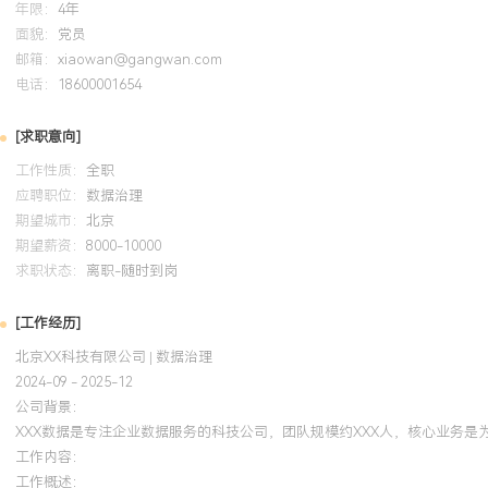
年限：
4年
构建：具备体系化思维，能够将零散的治理需求整合为可执行的规范
面貌：
党员
XXX项数据标准与资产目录，使核心数据管理从无序走向有序。技术
邮箱：
xiaowan@gangwan.com
录、质量、元数据等治理工具解决实际问题，通过构建数据血缘将问
电话：
18600001654
XXX%，并推动治理动作线上化与常态化。个人特质：沟通协调能力
技术等不同背景团队协作推进治理工作，工作严谨细致，能够适应数
[求职意向]
需持续运营的特点。
工作性质：
全职
应聘职位：
数据治理
培训经历
期望城市：
北京
期望薪资：
8000-10000
2024-09
-
2025-12
岗湾培训中心
C
求职状态：
离职-随时到岗
系统化学习了数据管理知识体系框架，将数据治理、数据质量等核心
[工作经历]
作。依据认证方法论优化了公司数据资产分类框架，使资产梳理效率提
北京XX科技有限公司 | 数据治理
出的《数据标准管理指南》被采纳为团队作业规范，有效支撑了后续
2024-09 - 2025-12
前置工作。
公司背景：
XXX数据是专注企业数据服务的科技公司，团队规模约XXX人，核心业务
工作内容：
工作概述：