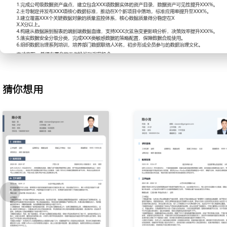
2.数据标准制定：针对不同业务系统间数据定义混乱的问题，联合业
统一的客户、商品主数据标准；编写数据标准文档，包括字段定义、
则；推动标准在新建系统中落地应用，将标准符合度作为数据接入的
准不一致导致的数据清洗成本XXX%。
3.数据质量监控：为监控核心业务数据的准确性与完整性，设计并配
用质量工具定期扫描数据，生成质量报告并自动推送至相关团队；建
程，协调数据责任方分析根因并完成整改，使客户信息完整率从XXX%
猜你想用
4.元数据管理：为提升数据可理解性与可追溯性，部署元数据管理工
与ETL任务中的技术元数据；梳理关键数据项的业务含义与加工逻辑
构建数据血缘图谱，支持影响分析与根因追溯，将分析报表字段的血
短至X小时。
5.数据安全合规：为满足数据安全法规要求，识别核心业务数据中的
敏感信息；制定数据分级分类清单，并与技术团队合作落实脱敏与访
行权限审计与策略复核，确保数据访问合规，在XXX次内外部审计中
6.数据治理培训：为推动数据治理意识普及，面向业务与技术团队组
程培训；编写操作手册与案例集，制作标准与质量规则的解读材料；
通渠道，解答日常疑问，累计培训覆盖XXX人次，一线团队主动上报
XXX%。