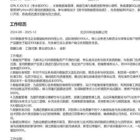
工作性质: 全职
应聘职位: 数据治理
期望工作地址: 北京
期望薪资: 8000
求职状态: 离职-随时到岗
工作经历
2024-09
-
2025-12
北京XX科技有限公司
XXX数据是专注企业数据服务的科技公司，团队规模约XXX人，核
售业客户提供数据平台建设与治理咨询，产品服务于超过XXX家企业
户建立长期服务关系。
数据治理
汇报对象：部门总监
工作概述：
1.数据资产管理：为解决公司内部数据资产不清的问题，牵头盘点业
与各部门负责人沟通，定义核心数据资产范围，使用数据资产目录工
制定资产分级标准，明确管理责任人，将XXX项核心数据纳入统一管
升XXX%。