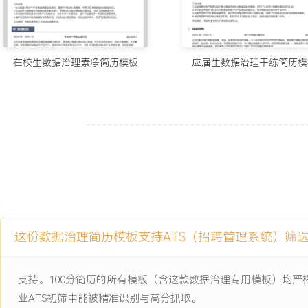
工作业绩：
1.完成公司级数据资产盘点，建立包含XXX项数据实体的资产目录，
XXX%。
在校生数据治理素净简历模板
应届生数据治理干练简历模
2.主导制定并发布XXX项核心数据标准，推动在X个新项目中落地，
XXX%。
3.建立覆盖XXX个关键数据对象的质量监控体系，核心数据质量得分
X.X分以上。
4.构建从数据源到报表的端到端数据血缘，支持XXX次紧急变更影响
XXX%。
5.落实数据安全分级分类，完成XXX类敏感数据的策略配置，保障数
6.组织数据治理系列培训，培养部门数据联络人X名，初步形成全员
主动离职，希望有更多的工作挑战和涨薪机会。
这份数据治理简历模板支持ATS（招聘管理系统）筛
项目经历
支持。100分简历的所有模板（含这款数据治理专用模板）均
2024-09
-
2025-12
企业主数据平台建设项目
业ATS初筛中能被精准识别与高分抓取。