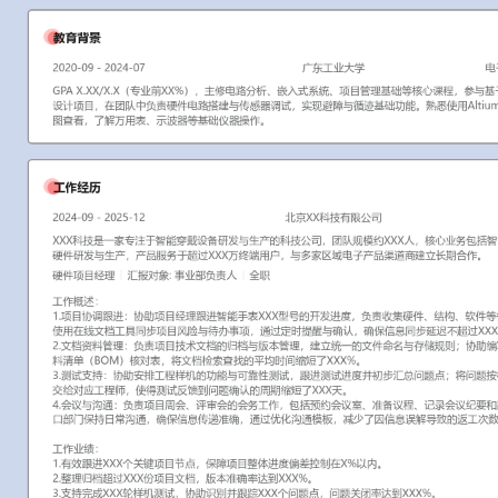
工作性质: 全职
应聘职位: 硬件项目经理
期望工作地址: 北京
期望薪资: 8
求职状态: 离职-随时到岗
工作经历
2024-09
-
2025-12
北京XX科技有限公司
XXX科技是一家专注于智能穿戴设备研发与生产的科技公司，团队规
务包括智能手表、健康监测手环的硬件研发与生产，产品服务于超过X
多家区域电子产品渠道商建立长期合作。
硬件项目经理
汇报对象：部门总监
工作概述：
1.项目协调跟进：协助项目经理跟进智能手表XXX型号的开发进度，
构、软件等各小组的每日站会纪要；使用在线文档工具同步项目风险
时提醒与确认，确保信息同步延迟不超过XXX小时。
2.文档资料管理：负责项目技术文档的归档与版本管理，建立统一的