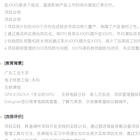
至XXX%等多个挑战，直接影响产品上市时间与首批订单交付。
项目业绩：
项目业绩：
1.项目按计划在XXX个月内完成研发并成功转入量产，保障了产品准时上市
2.通过推动供应商协同优化，将FPC良率从XXX%提升至XXX%，节约潜在成
3.协助团队将整机防水测试通过率从XXX%提升至XXX%，减少了后期返工时
4.项目期间管理的XXX项风险与问题，XXX%得到有效跟踪与闭环，未出现
[教育背景]
广东工业大学
电子信息工程 | 本科
主修课程：
GPA X.XX/X.X（专业前XX%），主修电路分析、嵌入式系统、项目管
Designer进行简单电路图查看，了解万用表、示波器等基础仪器操作。
[自我评价]
项目实践：具备硬件项目开发流程的实践认知，通过跟进智能穿戴设备项目，
管理工具与方法，在课程与实习中将理论知识应用于实际项目支持，通过文