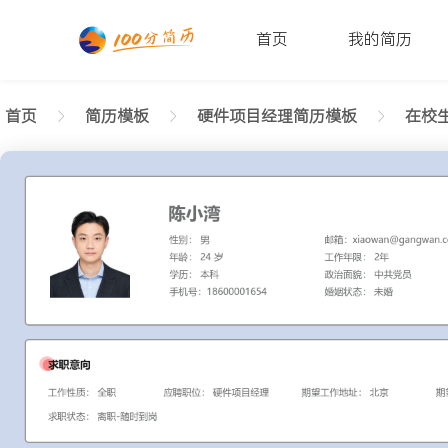
首页
我的简历
首页
简历模板
硬件项目经理简历模板
在校生
返回样式图
正在查看在校生硬件项目经理简洁简历模板文字版
陈小湾
性别: 男
年龄: 26
学历: 本科
婚姻状态: 未婚
工作年限: 4年
政治面貌: 党
邮箱: xiaowan@gangwan.com
电话号码: 18600001654
求职意向