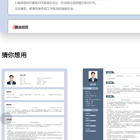
则；协助编写部分硬件测试报告与物料清单（BOM）核对表，将文
缩短了XXX%。
3.测试支持：协助安排工程样机的功能与可靠性测试，跟进测试进度
将问题按模块与严重程度分类后提交给对应工程师，使得测试反馈到
了XXX天。
4.会议与沟通：负责项目周会、评审会的会务工作，包括预约会议室
议纪要和跟踪行动项；与XXX个接口部门保持日常沟通，确保信息传
猜你想用
通模板，减少了因信息误解导致的返工次数。
工作业绩：
1.有效跟进XXX个关键项目节点，保障项目整体进度偏差控制在X%以
2.整理归档超过XXX份项目文档，版本准确率达到XXX%。
3.支持完成XXX轮样机测试，协助识别并跟踪XXX个问题点，问题关闭
4.高效组织并跟进XXX场项目会议，行动项完成率提升至XXX%。
主动离职，希望有更多的工作挑战和涨薪机会。
项目经历