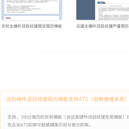
2024-09
-
2025-12
智能健康手环硬件开发项目
公司新一代健康手环的硬件研发项目，项目需在XXX个月内完成从概
作，面临核心传感器选型成本超标、首次采用的柔性电路板（FPC）
在校生硬件项目经理简洁简历模板
应届生硬件项目经理严谨简历
商物料交期冲突以及整机防水测试通过率低至XXX%等多个挑战，直
与首批订单交付。
项目职责：
1.进度协调：协助制定并维护项目主计划（Master Schedule），
试各阶段交付物；每日与各小组对齐进度阻塞点，推动解决传感器采
键路径未受重大影响。
2.资源与会议支持：协调实验室、测试设备等共享资源的使用排期，
XXX轮设计验证测试（DVT）；负责组织阶段评审会，记录硬件设计
改建议并跟踪闭环。
这份硬件项目经理简历模板支持ATS（招聘管理系统
3.风险与问题跟踪：维护项目风险清单与问题日志（Issue Log）
FPC良率、电池续航未达标在内的XXX个主要风险；定期更新风险状
应对措施。
支持。100分简历的所有模板（含这款硬件项目经理专用模板
4.沟通与汇报：负责编制项目双周报，汇总硬件开发进度、测试结果
在企业ATS初筛中能被精准识别与高分抓取。