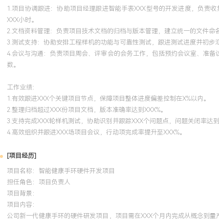
1.项目协调跟进：协助项目经理跟进智能手表XXX型号的开发进度，负
XXX小时。
2.文档资料管理：负责项目技术文档的归档与版本管理，建立统一的文件命
3.测试支持：协助安排工程样机的功能与可靠性测试，跟进测试进度并初步
4.会议与沟通：负责项目周会、评审会的会务工作，包括预约会议室、准备
数。
工作业绩：
1.有效跟进XXX个关键项目节点，保障项目整体进度偏差控制在X%以内。
2.整理归档超过XXX份项目文档，版本准确率达到XXX%。
3.支持完成XXX轮样机测试，协助识别并跟踪XXX个问题点，问题关闭率达到
4.高效组织并跟进XXX场项目会议，行动项完成率提升至XXX%。
[项目经历]
项目名称：智能健康手环硬件开发项目
担任角色：
项目负责人
项目背景：
项目内容：
公司新一代健康手环的硬件研发项目，项目需在XXX个月内完成从概念到量