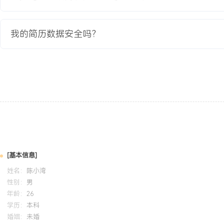
项目实践：具备硬件项目开发流程的实践认知，通过跟进智能穿戴设
EVT、DVT到PVT的硬件开发各阶段核心任务与交付标准，能够有效
我的简历数据安全吗？
部门沟通。学习与执行力：快速学习项目管理工具与方法，在课程与
用于实际项目支持，通过文档管理与会议协调，将信息同步效率提升了
质：做事细致有条理，具备良好的沟通意愿与团队协作精神，能够适
多并行的环境，对技术项目管理充满热情。
培训经历
2024-09
-
2025-12
岗湾培训中心
项目
[基本信息]
系统学习了项目管理知识体系（PMBOK）的核心概念，包括范围、
姓名：
陈小湾
险等十大知识领域。将WBS分解、关键路径法、风险识别等工具应
性别：
男
划，制定了详细的项目章程与进度计划，最终带领小组按时完成了项
年龄：
26
进度的偏差率控制在X%以内。
学历：
本科
婚姻：
未婚