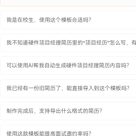
经理及核心团队清晰呈现项目健康状态，为关键决策提供信息支持。
项目业绩：
我是在校生，使用这个模板合适吗？
1.项目按计划在XXX个月内完成研发并成功转入量产，保障了产品准
2.通过推动供应商协同优化，将FPC良率从XXX%提升至XXX%，节约
元。
我不知道硬件项目经理简历里的“项目经历”怎么写，
3.协助团队将整机防水测试通过率从XXX%提升至XXX%，减少了后
4.项目期间管理的XXX项风险与问题，XXX%得到有效跟踪与闭环，
可以使用AI帮我自动生成硬件项目经理简历内容吗？
教育背景
2020-09
-
2024-07
广东工业大学
我已经有一份旧简历了，能直接导入到这个模板吗？
GPA X.XX/X.X（专业前XX%），主修电路分析、嵌入式系统、项
参与基于STM32的智能小车课程设计项目，在团队中负责硬件电路
现避障与循迹基础功能。熟悉使用Altium Designer进行简单电路
制作完成后，支持导出什么格式的简历？
波器等基础仪器操作。
使用这款模板能提高面试邀约率吗？
自我评价