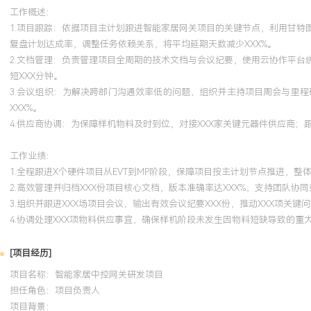
工作概述：
1.项目跟踪：依据项目主计划跟进智能家居网关项目的关键节点，利用甘
复盘计划达成率，调整任务依赖关系，将平均延期天数减少XXX%。
2.文档管理：负责管理项目全周期的技术文档与会议纪要，使用云协作平
短XXX分钟。
3.会议组织：为解决跨部门沟通效率低的问题，组织并主持项目周会与里
XXX%。
4.供应商协调：为保障样机物料及时到位，对接XXX家关键元器件供应商
工作业绩：
1.全程跟进X个硬件项目从EVT到MP阶段，保障项目按主计划节点推进，整体
2.高效管理并归档XXX份项目核心文档，版本准确率达XXX%，支持团队协
3.组织并跟进XXX场项目会议，输出有效会议纪要XXX份，推动XXX项关键
4.协调处理XXX项物料供应事宜，确保样机阶段未发生因物料短缺导致的重
[项目经历]
项目名称：智能家居中控网关研发项目
担任角色：
项目负责人
项目背景：