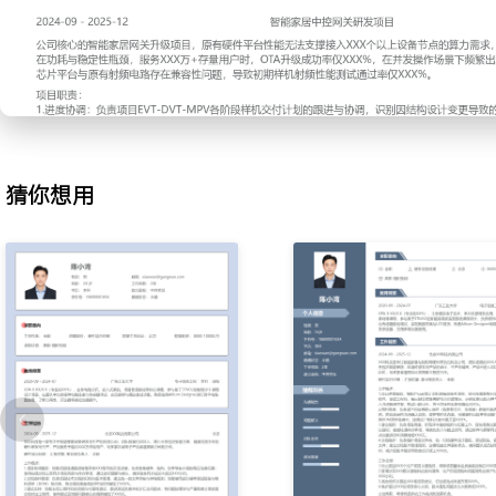
2.文档管理：负责管理项目全周期的技术文档与会议纪要，使用云协
本管理；独立整理需求变更清单并提前发送给相关干系人确认；归档
立索引，通过权限管理将文档查找时间缩短XXX分钟。
3.会议组织：为解决跨部门沟通效率低的问题，组织并主持项目周会
确会议议程并提前分发材料，引导讨论聚焦于待决议项；整理会议决
闭环，使得关键问题跟进完成率提升至XXX%。
4.供应商协调：为保障样机物料及时到位，对接XXX家关键元器件供
猜你想用
价、打样与交付状态，维护供应商交付绩效表；协调处理物料异常情
使得样机物料齐套周期缩短XXX天。
工作业绩：
1.全程跟进X个硬件项目从EVT到MP阶段，保障项目按主计划节点推
制在XXX%以内。
2.高效管理并归档XXX份项目核心文档，版本准确率达XXX%，支持
3.组织并跟进XXX场项目会议，输出有效会议纪要XXX份，推动XX
决。
4.协调处理XXX项物料供应事宜，确保样机阶段未发生因物料短缺导
主动离职，希望有更多的工作挑战和涨薪机会。