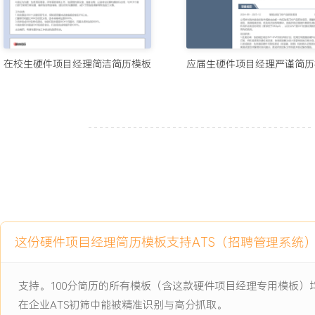
项目经历
在校生硬件项目经理简洁简历模板
应届生硬件项目经理严谨简历
2024-09
-
2025-12
智能家居中控网关研发项目
公司核心的智能家居网关升级项目，原有硬件平台性能无法支撑接入X
的算力需求，Wi-Fi与蓝牙协同工作时存在功耗与稳定性瓶颈，服务X
OTA升级成功率仅XXX%，在并发操作场景下频繁出现指令响应延迟
与原有射频电路存在兼容性问题，导致初期样机射频性能测试通过率仅
项目职责：
1.进度协调：负责项目EVT-DVT-MPV各阶段样机交付计划的跟进
变更导致的PCB版次迭代延期风险，推动硬件与结构团队锁定接口定
缩短XXX天。
这份硬件项目经理简历模板支持ATS（招聘管理系统
2.测试跟踪：协调硬件测试团队完成射频、功耗、可靠性等XXX项关
试问题从发现到关闭的全流程，利用问题追踪表管理BUG优先级，推
题解决周期平均缩短XXX%。
支持。100分简历的所有模板（含这款硬件项目经理专用模板
3.风险预警：监控项目物料采购清单（BOM）成本与供应风险，识别
在企业ATS初筛中能被精准识别与高分抓取。