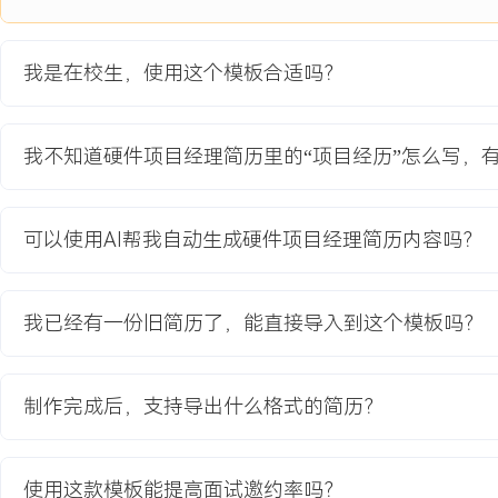
期的元器件，协调采购与研发启动替代料选型验证，提前XXX周完成
量产断供风险。
4.变更管理：处理来自市场与客户的需求变更请求XXX项，评估变更
我是在校生，使用这个模板合适吗？
进度的影响，组织评审会形成决议并更新项目文档，确保所有变更可
工作量XXX人时。
我不知道硬件项目经理简历里的“项目经历”怎么写，
项目业绩：
1.项目按计划完成全部研发验证节点，最终量产版本较初版计划整体延
内，满足客户上市窗口要求。
可以使用AI帮我自动生成硬件项目经理简历内容吗？
2.推动解决XXX个关键测试问题，将MPV样机的综合测试通过率从XXX
3.通过早期风险预警与替代方案导入，规避了因单一物料导致的潜在
目物料成本稳定。
我已经有一份旧简历了，能直接导入到这个模板吗？
4.高效管理需求变更流程，使项目范围蔓延得到有效控制，核心功能交
教育背景
制作完成后，支持导出什么格式的简历？
2020-09
-
2024-07
南京邮电大学
GPA X.XX/X.X（专业前XX%），主修信号与系统、通信原理、嵌
使用这款模板能提高面试邀约率吗？