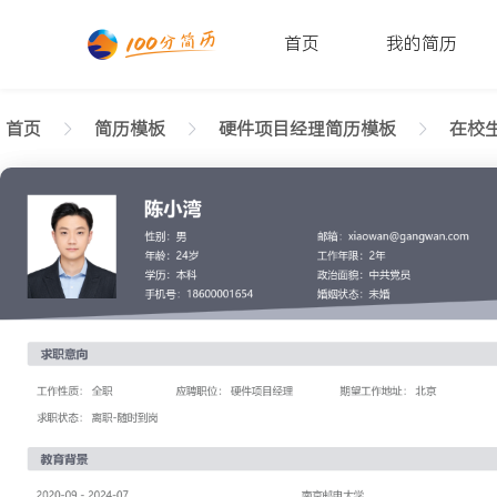
首页
我的简历
首页
简历模板
硬件项目经理简历模板
在校生
返回样式图
正在查看在校生硬件项目经理现代简历模板文字版
陈小湾
性别: 男
年龄: 26
学历: 本科
婚姻状态: 未婚
工作年限: 4年
政治面貌: 党
邮箱: xiaowan@gangwan.com
电话号码: 18600001654
求职意向