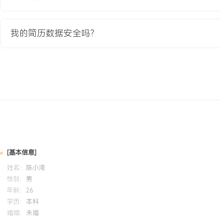
与智能小车控制系统的课程设计（使用STM32单片机与C语言），在
模块的调试与集成，完成多车协同避障功能演示，熟悉Altium Desig
Jira项目管理工具基础应用。
我的简历数据安全吗？
自我评价
硬件技术理解：具备通信工程专业背景，熟悉硬件开发从原理图、PC
程，能够快速理解技术难点并与工程师进行有效沟通，在课程项目中
调试与集成。项目实践能力：通过跟进智能家居网关项目，掌握硬件项
程碑管理方法，能够独立完成进度跟踪、文档管理与跨部门会议协调
进度偏差控制在XXX%以内。个人特质：具备严谨的逻辑性和细致的
格与清单管理多线任务，对数据敏感，能主动识别风险并推动问题闭
业快节奏、强协作的工作环境。
[基本信息]
姓名：
陈小湾
性别：
男
培训经历
年龄：
26
2024-09
-
2025-12
岗湾培训中心
学历：
本科
婚姻：
未婚