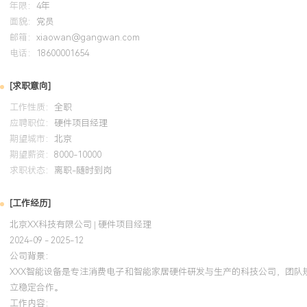
系统学习现代项目管理知识体系，将范围、进度、成本管理等方法应
年限：
4年
践，通过运用WBS分解与关键路径法优化项目计划，推动负责项目的
面貌：
党员
XXX%，输出《硬件项目阶段交付物核对清单》被团队采纳为标准模
邮箱：
xiaowan@gangwan.com
电话：
18600001654
[求职意向]
工作性质：
全职
应聘职位：
硬件项目经理
期望城市：
北京
期望薪资：
8000-10000
求职状态：
离职-随时到岗
[工作经历]
北京XX科技有限公司 | 硬件项目经理
2024-09 - 2025-12
公司背景：
XXX智能设备是专注消费电子和智能家居硬件研发与生产的科技公司，团队
立稳定合作。
工作内容：