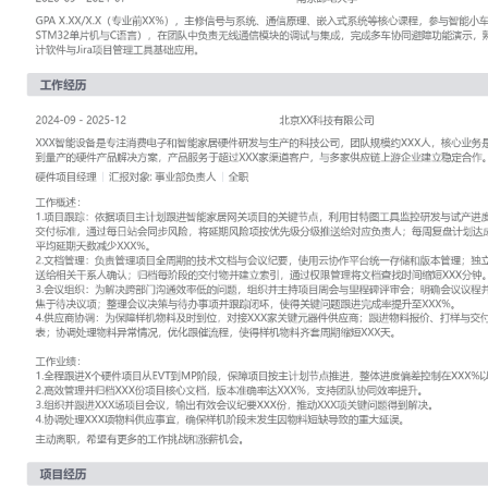
工作性质: 全职
应聘职位: 硬件项目经理
期望工作地址: 北京
期望薪资: 8
求职状态: 离职-随时到岗
工作经历
2024-09
-
2025-12
北京XX科技有限公司
XXX智能设备是专注消费电子和智能家居硬件研发与生产的科技公司，
人，核心业务是为品牌客户提供从概念设计到量产的硬件产品解决方
XXX家渠道客户，与多家供应链上游企业建立稳定合作。
硬件项目经理
汇报对象：部门总监
工作概述：
1.项目跟踪：依据项目主计划跟进智能家居网关项目的关键节点，利
发与试产进度；与工程师确认技术难点和交付标准，通过每日站会同
项按优先级分级推送给对应负责人；每周复盘计划达成率，调整任务
期天数减少XXX%。