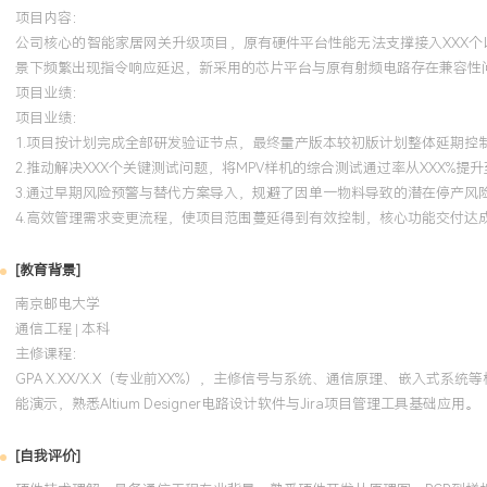
项目内容：
公司核心的智能家居网关升级项目，原有硬件平台性能无法支撑接入XXX个以
景下频繁出现指令响应延迟，新采用的芯片平台与原有射频电路存在兼容性问
项目业绩：
项目业绩：
1.项目按计划完成全部研发验证节点，最终量产版本较初版计划整体延期控
2.推动解决XXX个关键测试问题，将MPV样机的综合测试通过率从XXX%提升
3.通过早期风险预警与替代方案导入，规避了因单一物料导致的潜在停产风
4.高效管理需求变更流程，使项目范围蔓延得到有效控制，核心功能交付达成
[教育背景]
南京邮电大学
通信工程 | 本科
主修课程：
GPA X.XX/X.X（专业前XX%），主修信号与系统、通信原理、嵌入
能演示，熟悉Altium Designer电路设计软件与Jira项目管理工具基础应用。
[自我评价]