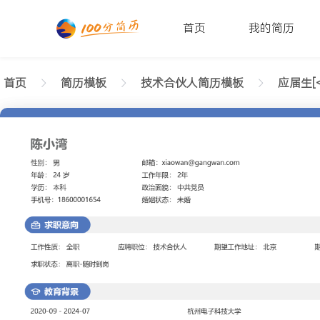
首页
我的简历
首页
简历模板
技术合伙人简历模板
应届生[<
返回样式图
正在查看应届生技术合伙人正式简历模板文字版
陈小湾
性别: 男
年龄: 26
学历: 本科
婚姻状态: 未婚
工作年限: 4年
政治面貌: 党
邮箱: xiaowan@gangwan.com
电话号码: 18600001654
求职意向