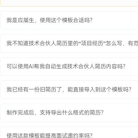
构建知识索引，将单文档处理吞吐量提升XXX%。
2.性能优化：针对语义搜索响应延迟高的问题，设计多级缓存策略与
邻算法优化方案，调整索引参数与批量请求处理逻辑，使得核心搜索接
我是应届生，使用这个模板合适吗？
XXX秒降低至XXX毫秒。
3.技术攻坚：解决私有化部署中模型轻量化与硬件资源受限的挑战，
行裁剪、量化与微调，在保证问答准确率下降不超过X%的前提下，
我不知道技术合伙人简历里的“项目经历”怎么写，有
降低XX%，使得产品可部署于客户本地的标准服务器环境。
4.质量保障：建立服务的可观测性体系，集成日志、指标与链路追踪
SLA与告警规则；编写API契约测试与关键路径的集成测试用例，推
可以使用AI帮我自动生成技术合伙人简历内容吗？
始的X%提升至XX%。
项目业绩：
我已经有一份旧简历了，能直接导入到这个模板吗？
1.平台成功上线并交付给XXX家付费客户使用，日均处理知识查询请
部知识利用率调研评分平均提升XXX%。
2.核心搜索与问答接口响应速度达到行业领先水平，支持毫秒级检索
制作完成后，支持导出什么格式的简历？
满意度达XX分。
3.通过模型优化与架构设计，将单客户标准版的硬件资源成本降低了X
价竞争力。
使用这款模板能提高面试邀约率吗？
4.项目成为公司新的增长引擎，获得XXX项软件著作权，并作为关键