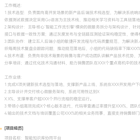
工作概述：
1.技术选型：负责面向高并发场景的新产品后端技术栈选型，为解决系统响
依据测试数据决定采用Go语言为主技术栈，推动相关学习资料与工具链落地
2.架构设计：主导核心‘智能工作流引擎’模块的微服务拆分与架构设计，
接口与数据一致性方案；通过灰度发布与全链路压测验证架构稳定性，使得核
3.团队协作：建立五人后端小组的敏捷开发流程与代码质量规范，为解决新
织每周技术复盘会跟踪问题；推动规范落地后，小组的代码缺陷率下降XXX%
4.技术布道：负责向非技术背景的销售与客户成功团队讲解产品技术优势，
分享培训；通过优化技术沟通材料，助力销售团队在XXX个重点商机中的技
工作业绩：
1.完成X项关键新技术选型与落地，支撑新产品上线，系统在XXX并发用户下
2.主导设计并交付核心微服务架构，系统可用性达到X
X.X%，支撑单客户超XXX个并行流程的稳定运行。
3.带领小组高效完成X个核心版本迭代，代码审查通过率提升至XXX%，团队
4.输出的技术文档与培训覆盖公司XXX%的相关业务同事，直接支持销售部门
[项目经历]
项目名称：智能知识库协同平台