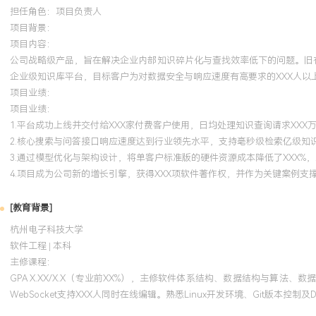
担任角色：
项目负责人
项目背景：
项目内容：
公司战略级产品，旨在解决企业内部知识碎片化与查找效率低下的问题。旧有
企业级知识库平台，目标客户为对数据安全与响应速度有高要求的XXX人以
项目业绩：
项目业绩：
1.平台成功上线并交付给XXX家付费客户使用，日均处理知识查询请求XXX
2.核心搜索与问答接口响应速度达到行业领先水平，支持毫秒级检索亿级知
3.通过模型优化与架构设计，将单客户标准版的硬件资源成本降低了XXX%
4.项目成为公司新的增长引擎，获得XXX项软件著作权，并作为关键案例支
[教育背景]
杭州电子科技大学
软件工程 | 本科
主修课程：
GPA X.XX/X.X（专业前XX%），主修软件体系结构、数据结构与算
WebSocket支持XXX人同时在线编辑。熟悉Linux开发环境、Git版本控