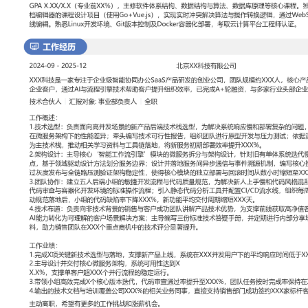
工作性质: 全职
应聘职位: 技术合伙人
期望工作地址: 北京
期望薪资: 800
求职状态: 离职-随时到岗
工作经历
2024-09
-
2025-12
北京XX科技有限公司
XXX科技是一家专注于企业级智能协同办公SaaS产品研发的创业公司
人，核心产品服务于超过XXX家中大型企业客户，通过AI与流程引擎
织效率，已完成A+轮融资，与多家行业头部企业建立了标杆合作。
技术合伙人
汇报对象：部门总监
工作概述：
1.技术选型：负责面向高并发场景的新产品后端技术栈选型，为解决
杂的问题，调研并对比了Go与Java在微服务架构下的性能差异；牵
告，组织团队进行原型开发与压力测试；依据测试数据决定采用Go
相关学习资料与工具链落地，将新服务初期部署效率提升XXX%。