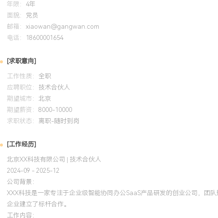
年限：
4年
升XXX%。个人特质：逻辑清晰，沟通表达能力强，能将复杂技术方
面貌：
党员
有效支持前线团队；对新技术保持敏感，乐于分享，注重工程规范与
邮箱：
xiaowan@gangwan.com
电话：
18600001654
培训经历
[求职意向]
2024-09
-
2025-12
岗湾培训中心
工作性质：
全职
系统学习并考取该解决方案架构师认证，将云原生设计理念应用于公
应聘职位：
技术合伙人
期望城市：
计并落地了基于EKS的容器化部署方案与多地域容灾备份策略，利用
北京
期望薪资：
8000-10000
础设施成本XXX%，同时显著提升了产品的可用性与弹性伸缩能力，支
求职状态：
离职-随时到岗
平滑上线与稳定运行。
[工作经历]
北京XX科技有限公司 | 技术合伙人
2024-09 - 2025-12
公司背景：
XXX科技是一家专注于企业级智能协同办公SaaS产品研发的创业公司，团
企业建立了标杆合作。
工作内容：