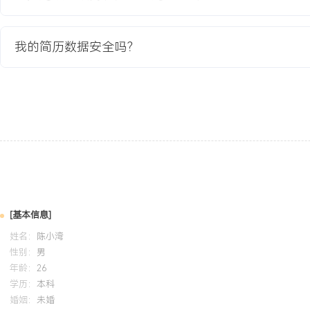
融资。
我的简历数据安全吗？
教育背景
2020-09
-
2024-07
杭州电子科技大学
GPA X.XX/X.X（专业前XX%），主修软件体系结构、数据结构与
课程。独立完成高并发在线协作文档编辑器的课程设计项目（使用Go+V
冲突解决算法与操作转换逻辑，通过WebSocket支持XXX人同时在线编
发环境、Git版本控制及Docker容器化部署，考取云计算平台工程师
自我评价
[基本信息]
技术视野：具备从业务需求到技术架构的快速映射能力，主导过核心
姓名：
陈小湾
服务架构设计，通过引入Go栈与事件驱动模型，将系统关键模块的部
性别：
男
并发处理能力支撑XXX级用户规模。项目与团队：拥有从0到1构建企业
年龄：
26
项目经验，负责智能知识库平台的核心模块开发与性能攻坚，将搜索
学历：
本科
婚姻：
未婚
通过建立团队开发规范与CI/CD流程，带领小组将代码缺陷率降低XX