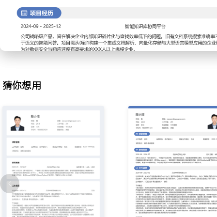
2.架构设计：主导核心‘智能工作流引擎’模块的微服务拆分与架构设
迭代慢、故障影响范围大的痛点，基于领域驱动设计方法划分服务边
间异步通信与事件溯源机制，编写核心接口与数据一致性方案；通过
测验证架构稳定性，使得核心模块的独立部署与回滚时间从数小时缩短
3.团队协作：建立五人后端小组的敏捷开发流程与代码质量规范，为
码风格混乱的问题，制定分支管理、代码审查与容器化开发环境的标
态代码分析工具并配置CI/CD流水线，组织每周技术复盘会跟踪问题
猜你想用
小组的代码缺陷率下降XXX%，新功能平均交付周期缩短XXX天。
4.技术布道：负责向非技术背景的销售与客户成功团队讲解产品技术
取高净值客户，将复杂的系统架构与AI能力转化为可理解的客户场景
三份标准技术答疑手册，并定期进行内部分享培训；通过优化技术沟
队在XXX个重点商机中的技术评分显著提升。
工作业绩：
1.完成X项关键新技术选型与落地，支撑新产品上线，系统在XXX并
间低于XXX毫秒。
2.主导设计并交付核心微服务架构，系统可用性达到X
X.X%，支撑单客户超XXX个并行流程的稳定运行。