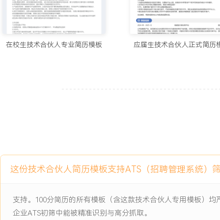
3.带领小组高效完成X个核心版本迭代，代码审查通过率提升至XXX
率保持在XXX%以上。
4.输出的技术文档与培训覆盖公司XXX%的相关业务同事，直接支持销
家标杆客户。
在校生技术合伙人专业简历模板
应届生技术合伙人正式简历
主动离职，希望有更多的工作挑战和涨薪机会。
项目经历
2024-09
-
2025-12
智能知识库协同平台
公司战略级产品，旨在解决企业内部知识碎片化与查找效率低下的问
索准确率不足XXX%，且无法支持基于语义的智能问答。项目需从0到
解析、向量化存储与大型语言模型应用的企业级知识库平台，目标客
应速度有高要求的XXX人以上规模企业。
这份技术合伙人简历模板支持ATS（招聘管理系统）
项目职责：
1.模块开发：负责知识抽取与向量化服务模块的架构设计与核心代码
支持。100分简历的所有模板（含这款技术合伙人专用模板）
写高性能文本处理流水线，集成多格式文档解析与分块策略，通过连接M
企业ATS初筛中能被精准识别与高分抓取。