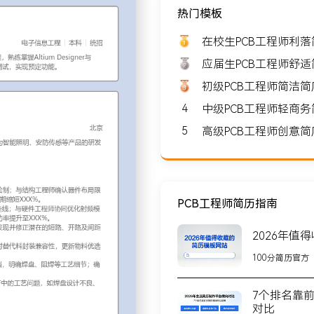
热门模板
: 8000-10000
在校生PCB工程师利
应届生PCB工程师舒
初级PCB工程师简洁
4
中级PCB工程师轻商
北京
5
高级PCB工程师创意
规模约XXX人，核心业务为
XX个国家和地区，与多家
PCB工程师简历指南
2026年值
使用设计软件完成原理图绘
100分简历官方
预分析；输出BOM清单并核
7个排名靠
范处理高速信号线与电源走
对比