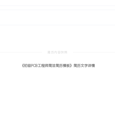
能独立完成从原理图到生产文
，一次投板成功率达XXX%。
局布线解决射频干扰与ESD
范与检查流程，善于从试产
力量产直通率提升。学习能
培训巩固技能，能快速适应
《初级PCB工程师简洁简历模板》简历文字详情
IPC-A-XXX设计师认证
北京
准应用于日常设计检查环节，
产要求的契合度提升，减少