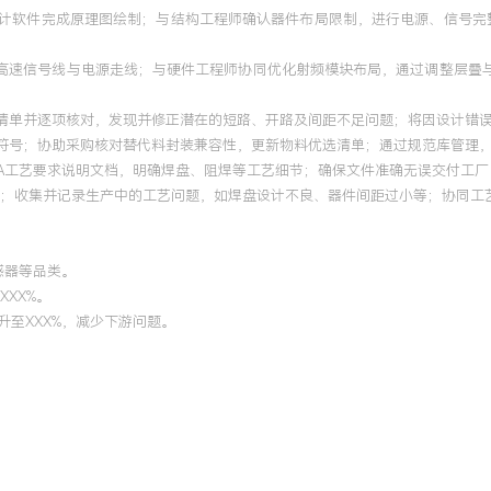
设计软件完成原理图绘制；与结构工程师确认器件布局限制，进行电源、信号完
理高速信号线与电源走线；与硬件工程师协同优化射频模块布局，通过调整层叠与
清单并逐项核对，发现并修正潜在的短路、开路及间距不足问题；将因设计错误
符号；协助采购核对替代料封装兼容性，更新物料优选清单；通过规范库管理，
PCBA工艺要求说明文档，明确焊盘、阻焊等工艺细节；确保文件准确无误交付工
焊过程；收集并记录生产中的工艺问题，如焊盘设计不良、器件间距过小等；协同工
感器等品类。
XXX%。
升至XXX%，减少下游问题。
。