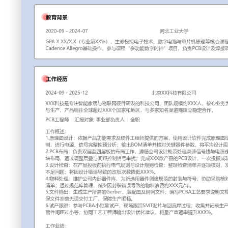
工作性质: 全职
应聘职位: PCB工程师
期望工作地址: 北京
期望薪资
求职状态: 离职-随时到岗
工作经历
2024-09
-
2025-12
北京XX科技有限公司
XXX科技是专注智能家居与物联网硬件研发的科技公司，团队
智能照明、安防传感等产品的研发与生产，产品销往全球超过X
知名渠道商建立稳定合作。
PCB工程师
汇报对象：部门总监
工作概述：
1.原理图设计：依据产品功能需求及硬件工程师提供的方案，
制；与结构工程师确认器件布局限制，进行电源、信号完整性
对关键器件参数，将平均设计周期缩短XXX%。
2.PCB布局：负责双层至四层板的布局工作，遵循公司设计规