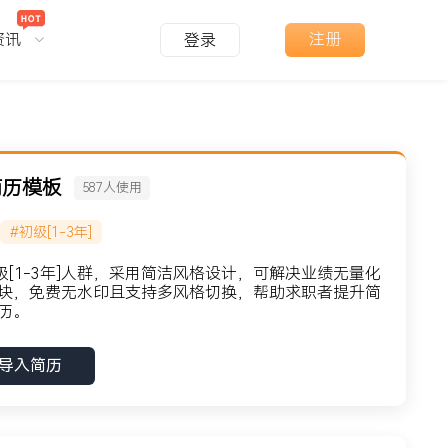
资讯
注册
登录
简历模板
587
人使用
#初级[1-3年]
级[1-3年]人群，采用简洁风格设计，可解决业绩无量化
块，免费无水印且支持多风格切换，帮助求职者提升简
历。
导入简历