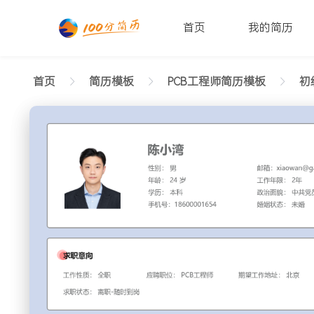
首页
我的简历
首页
简历模板
PCB工程师简历模板
初级
返回样式图
正在查看初级PCB工程师简洁简历模板文字版
陈小湾
性别: 男
年龄: 26
学历: 本科
婚姻状态: 未婚
工作年限: 4年
政治面
邮箱: xiaowan@gangwan.com
电话号码: 18600001654
求职意向