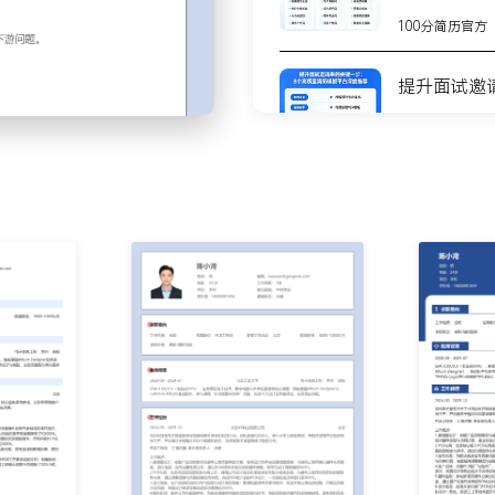
控制信号串扰；完成XXX
100分简历官方
理检查清单并逐项核对，发
提升面试邀
的改板次数降低XXX%。
封装与符号；协助采购核对
100分简历官方
少因封装错误导致的物料浪
8个高质量
写PCBA工艺要求说明文档，
测
障生产顺畅。
100分简历官方
回流焊过程；收集并记录生产中
程师输出设计优化建议，将
不会写简历
步
100分简历官方
开关、传感器等品类。
你的简历为
本降低XXX%。
100分简历官方
比例提升至XXX%，减少下