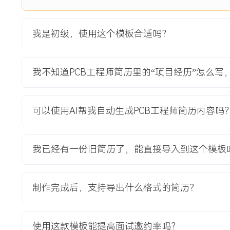
3.设计验证：投板前执行信号完整性仿真与热仿真分析，识别
结果调整电源走线宽度与过孔数量，确保通流能力。
4.文件交付：生成全套生产文件并与PCB工厂进行技术沟通，
我是初级，使用这个模板合适吗？
工艺参数；编写PCBA测试点说明文档，支持生产线测试工装
项目业绩：
我不知道PCB工程师简历里的“项目经历”怎么写
1.成功在限定尺寸内完成高集成度双层板设计，板面积利用率达
XXX%。
2.新板通过XXXV安规耐压测试，ESD抗扰度等级提升至XX
可以使用AI帮我自动生成PCB工程师简历内容吗
XXX%。
3.射频性能测试指标（如EIRP）提升XXX%，蓝牙配对成功率提
4.设计文件准确交付，支持项目按计划完成试产，首批XXX套直
我已经有一份旧简历了，能直接导入到这个模板
教育背景
制作完成后，支持导出什么格式的简历？
2020-09
-
2024-07
河北工业大学
GPA X.XX/X.X（专业前XX%），主修模拟电子技术、数字
熟练掌握Altium Designer与Cadence Allegro基础操
使用这款模板能提高面试邀约率吗？