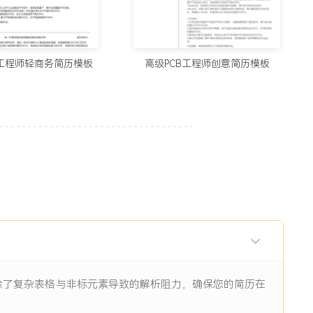
用的制作简历网站与在线简历工具推荐（2026）
5678阅读
B工程师轻商务简历模板
高级PCB工程师创意简历模板
历生成工具实测：从智能制作到优化，国内外精选推荐
11938阅读
I辅助：八个值得尝试的简历制作平台
11844阅读
眼前一亮的简历：8个值得收藏的简历制作网站
9484阅读
消除了复杂表格与非标元素导致的解析阻力，确保您的简历在