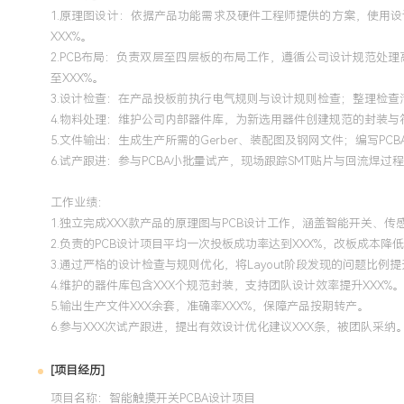
1.原理图设计：依据产品功能需求及硬件工程师提供的方案，使用
XXX%。
2.PCB布局：负责双层至四层板的布局工作，遵循公司设计规范处
至XXX%。
3.设计检查：在产品投板前执行电气规则与设计规则检查；整理检查
4.物料处理：维护公司内部器件库，为新选用器件创建规范的封装与
5.文件输出：生成生产所需的Gerber、装配图及钢网文件；编写
6.试产跟进：参与PCBA小批量试产，现场跟踪SMT贴片与回流
工作业绩：
1.独立完成XXX款产品的原理图与PCB设计工作，涵盖智能开关、传
2.负责的PCB设计项目平均一次投板成功率达到XXX%，改板成本降低
3.通过严格的设计检查与规则优化，将Layout阶段发现的问题比例提
4.维护的器件库包含XXX个规范封装，支持团队设计效率提升XXX%。
5.输出生产文件XXX余套，准确率XXX%，保障产品按期转产。
6.参与XXX次试产跟进，提出有效设计优化建议XXX条，被团队采纳
[项目经历]
项目名称：智能触摸开关PCBA设计项目