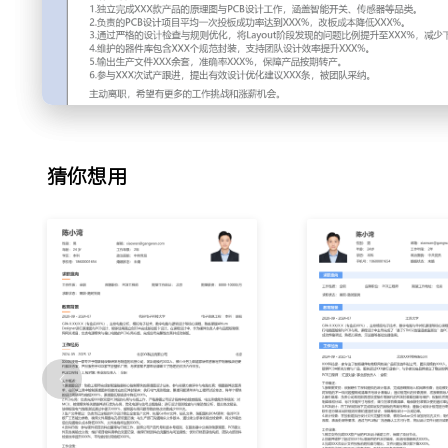
线；与硬件工程师协同优化射频模块布局，通过调整层叠与间距
款产品的PCB设计，一次投板成功率提升至XXX%。
3.设计检查：在产品投板前执行电气规则与设计规则检查；整
现并修正潜在的短路、开路及间距不足问题；将因设计错误导致
4.物料处理：维护公司内部器件库，为新选用器件创建规范的
替代料封装兼容性，更新物料优选清单；通过规范库管理，减
费约XXX元/年。
猜你想用
5.文件输出：生成生产所需的Gerber、装配图及钢网文件；编
明确焊盘、阻焊等工艺细节；确保文件准确无误交付工厂，保
6.试产跟进：参与PCBA小批量试产，现场跟踪SMT贴片与
的工艺问题，如焊盘设计不良、器件间距过小等；协同工艺工
量产直通率提升XXX%。
工作业绩：
1.独立完成XXX款产品的原理图与PCB设计工作，涵盖智能
2.负责的PCB设计项目平均一次投板成功率达到XXX%，改板成
3.通过严格的设计检查与规则优化，将Layout阶段发现的问题
游问题。