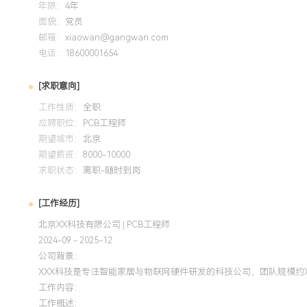
了与工厂的沟通成本。
年限：
4年
面貌：
党员
邮箱：
xiaowan@gangwan.com
电话：
18600001654
[求职意向]
工作性质：
全职
应聘职位：
PCB工程师
期望城市：
北京
期望薪资：
8000-10000
求职状态：
离职-随时到岗
[工作经历]
北京XX科技有限公司 | PCB工程师
2024-09 - 2025-12
公司背景：
XXX科技是专注智能家居与物联网硬件研发的科技公司，团队规模约
工作内容：
工作概述：