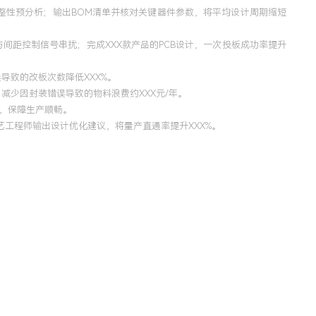
整性预分析；输出BOM清单并核对关键器件参数，将平均设计周期缩短
间距控制信号串扰；完成XXX款产品的PCB设计，一次投板成功率提升
导致的改板次数降低XXX%。
减少因封装错误导致的物料浪费约XXX元/年。
厂，保障生产顺畅。
艺工程师输出设计优化建议，将量产直通率提升XXX%。