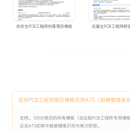
4.维护的器件库包含XXX个规范封装，支持团队设计效率提升X
5.输出生产文件XXX余套，准确率XXX%，保障产品按期转产
6.参与XXX次试产跟进，提出有效设计优化建议XXX条，被团
在校生PCB工程师利落简历模板
应届生PCB工程师舒
主动离职，希望有更多的工作挑战和涨薪机会。
项目经历
2024-09
-
2025-12
智能触摸开关PCBA设计项目
公司主力智能触摸开关的硬件升级项目，原有方案采用单层板
用户投诉故障率高；新方案需集成触摸感应、Wi-Fi通信与蓝牙
间内实现双层板布通，同时满足安规加强绝缘要求与成本控制目
项目职责：
这份PCB工程师简历模板支持ATS（招聘管理系
1.布局设计：负责核心主板PCB布局，在45mm*45mm尺寸
RF天线区域与触摸感应走线路径，确保关键信号完整性。
2.布线优化：完成整板电源与信号布线，对触摸感应走线采用
支持。100分简历的所有模板（含这款PCB工程师专用
Wi-Fi模块周边接地，通过仿真调整匹配电路布局，将射频性能
企业ATS初筛中能被精准识别与高分抓取。