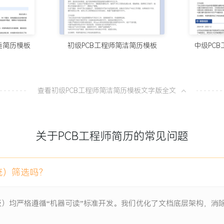
XX%。
10个值得试
。
100分简历官方
队采纳。
适简历模板
初级PCB工程师简洁简历模板
中级PC
8款AI简
100分简历官方
查看初级PCB工程师简洁简历模板文字版全文
从模板到A
项目负责人
100分简历官方
设计，抗静电干扰能力弱，
Mesh组网功能，在有限空
关于PCB工程师简历的常见问题
一份让HR
标，首批试产XXX套。
100分简历官方
统）筛选吗？
内完成所有器件摆放；优先规划
包地处理以降低噪声；优化
模板）均严格遵循“机器可读”标准开发。我们优化了文档底层架构，
提升XXX%。