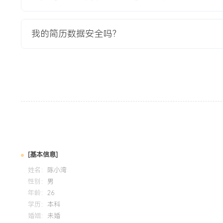
负责PCB设计及焊接调试，实现预定功能。
我的简历数据安全吗？
自我评价
技术能力：拥有X年PCB设计经验，熟悉智能硬件开发流程，
件输出的全流程设计工作，累计负责XXX款产品PCB Layout
项目经验：主导智能触摸开关等项目的PCB设计，通过优化布
问题，使产品故障率下降XXX%。质量意识：严格执行设计规
问题中总结设计经验，提出的XXX条优化建议被团队采纳，助
力：持续关注PCB工艺与高速设计规范，通过专业认证与内部
新项目要求。
[基本信息]
培训经历
姓名：
陈小湾
2024-09
-
2025-12
岗湾培训中心
性别：
男
年龄：
26
系统学习IPC电子组件的可接受性标准与PCB设计规范，将标
学历：
本科
规范了公司内部工艺边、阻焊桥等设计细节，使设计输出与生
婚姻：
未婚