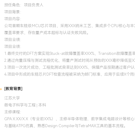
担任角色：
项目负责人
项目背景：
项目内容：
公司首颗车规级MCU芯片项目，采用XXX纳米工艺，集成多个CPU核心与丰
覆盖率要求，存在量产成本超标与认证失败风险。
项目业绩：
项目业绩：
1.最终交付的DFT方案实现Stuck-at故障覆盖率XXX%，Transition故障
2.通过向量压缩与测试流程优化，将量产测试时间从预估的XXX毫秒降低至X
3.项目一次流片成功，工程批测试良率达到XXX%，保障产品按期通过客户
4.项目中形成的车规芯片DFT检查流程被采纳为部门标准，应用于后续X个
[教育背景]
江苏大学
微电子科学与工程 | 本科
主修课程：
GPA X.XX/X.X（专业前XX%），主修半导体物理、数字集成电路设计等核
与基础ATPG仿真，熟悉Design Compiler与TetraMAX工具的基本流程。