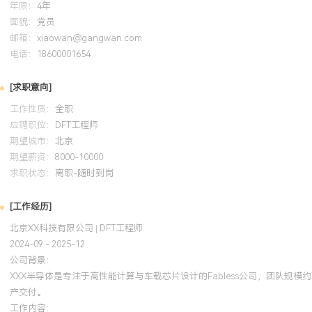
年限：
4年
2024-09
-
2025-12
岗湾培训中心
面貌：
党员
系统学习了基于SystemVerilog的高级验证与测试方法学，将断言
邮箱：
xiaowan@gangwan.com
电话：
于DFT验证环节。在后续项目中，采用类似方法构建模块级DFT特性
18600001654
并修复了X处设计缺陷，提升了DFT交付物的质量与验证效率。
[求职意向]
工作性质：
全职
应聘职位：
DFT工程师
期望城市：
北京
期望薪资：
8000-10000
求职状态：
离职-随时到岗
[工作经历]
北京XX科技有限公司 | DFT工程师
2024-09 - 2025-12
公司背景：
XXX半导体是专注于高性能计算与车载芯片设计的Fabless公司，团队规模
产交付。
工作内容：