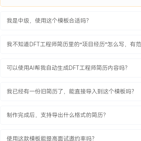
ATPG向量，处理XXX个跨时钟域路径的测试约束。
3.MBIST实现：为芯片内嵌的SRAM与ROM设计分布式的MBIST控
储器测试模式，解决MBIST与功能逻辑的接口时序问题。
我是中级，使用这个模板合适吗？
4.生产支持：跟踪工程批晶圆测试与成品测试，分析初期测试良率数
测试向量与ATE程序匹配问题，输出量产测试指导文档。
我不知道DFT工程师简历里的“项目经历”怎么写，有
项目业绩：
1.最终交付的DFT方案实现Stuck-at故障覆盖率XXX%，Transitio
功能安全目标。
可以使用AI帮我自动生成DFT工程师简历内容吗？
2.通过向量压缩与测试流程优化，将量产测试时间从预估的XXX毫秒
颗测试成本节约XXX%。
3.项目一次流片成功，工程批测试良率达到XXX%，保障产品按期通
我已经有一份旧简历了，能直接导入到这个模板吗？
产，累计出货超XXX万颗。
4.项目中形成的车规芯片DFT检查流程被采纳为部门标准，应用于后
制作完成后，支持导出什么格式的简历？
教育背景
2020-09
-
2024-07
江苏大学
使用这款模板能提高面试邀约率吗？