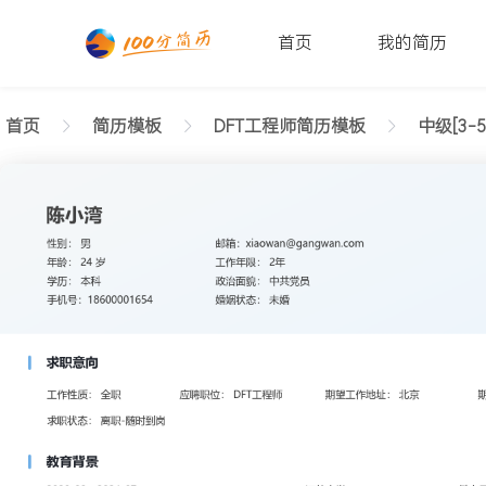
首页
我的简历
首页
简历模板
DFT工程师简历模板
中级[3-5
返回样式图
正在查看中级DFT工程师现代简历模板文字版
陈小湾
性别: 男
年龄: 26
学历: 本科
婚姻状态: 未婚
工作年限: 4年
政治面貌: 党
邮箱: xiaowan@gangwan.com
电话号码: 18600001654
求职意向