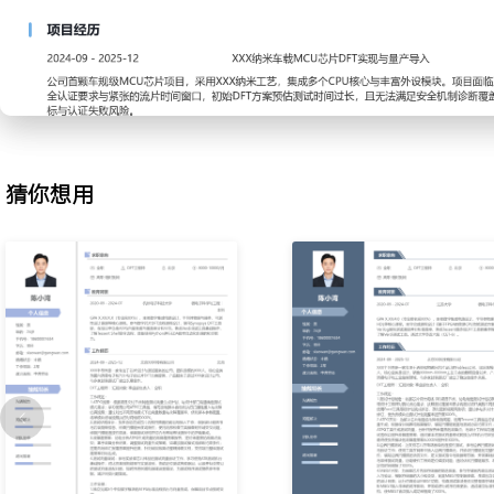
描链重新排序，解决物理布局导致的时序违例问题；完成扫描链的DR
设计规则百分百通过，扫描链插入效率提升XXX%。
3.MBIST插入：负责存储器内建自测试逻辑的插入与验证；根据存储
MBIST控制器架构，优化测试接口；生成并验证MBIST测试向量，与
存储器测试故障覆盖率稳定在XXX%以上。
4.ATPG向量生成：基于确定的DFT结构，使用ATPG工具生成生产
台内存限制，进行向量压缩与分片优化；分析未覆盖故障点并迭代生
猜你想用
Stuck-at故障覆盖率XXX%与Transition故障覆盖率XXX%的目标。
5.测试成本优化：分析测试向量长度与测试机台时间的关联，通过压
精简向量集；协同封装厂评估测试项目，合并冗余测试项；推动测试
芯片平均测试成本下降XXX%。
6.测试质量提升：参与新产品流片后的工程批测试，分析测试良率数
测试向量或设计存在的缺陷，提出修复方案并验证；建立量产测试监
题导致的客户退货率降低XXX%。
工作业绩：
1.完成X颗XXX纳米至XXX纳米工艺芯片的DFT全流程工作，保障所
2.将芯片平均生产测试时间缩短XXX%，助力主力产品在测试成本上