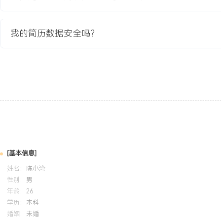
GPA X.XX/X.X（专业前XX%），主修半导体物理、数字集成电路
握Verilog语言与Tcl脚本编写。课程设计完成一个基于SMIC XXX纳米
核前端设计，并独立负责其扫描链设计与基础ATPG仿真，熟悉Design Co
我的简历数据安全吗？
TetraMAX工具的基本流程。
自我评价
专业背景：拥有X年半导体DFT工程师经验，专注纳米级数字芯片的
入，熟悉从RTL到GDSII再到ATE的全流程，累计支持X颗芯片成功
精通扫描链、ATPG、MBIST等主流DFT技术，能够独立负责中等规模
现，将测试覆盖率稳定提升至XXX%以上，并具备测试成本优化实战
于分析测试数据以定位设计或工艺问题，主导建立测试问题排查SOP
分析解决周期平均缩短XXX%。个人特质：逻辑清晰，注重细节，具
[基本信息]
量意识，能够承受项目压力并与设计、后端、产品等多团队紧密协作
姓名：
陈小湾
量交付。
性别：
男
年龄：
26
学历：
本科
培训经历
婚姻：
未婚