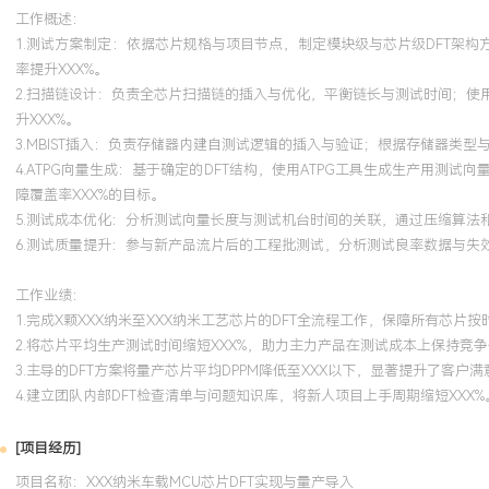
工作概述：
1.测试方案制定：依据芯片规格与项目节点，制定模块级与芯片级DFT架
率提升XXX%。
2.扫描链设计：负责全芯片扫描链的插入与优化，平衡链长与测试时间；使
升XXX%。
3.MBIST插入：负责存储器内建自测试逻辑的插入与验证；根据存储器类型与
4.ATPG向量生成：基于确定的DFT结构，使用ATPG工具生成生产用测试向量
障覆盖率XXX%的目标。
5.测试成本优化：分析测试向量长度与测试机台时间的关联，通过压缩算法
6.测试质量提升：参与新产品流片后的工程批测试，分析测试良率数据与失
工作业绩：
1.完成X颗XXX纳米至XXX纳米工艺芯片的DFT全流程工作，保障所有芯片
2.将芯片平均生产测试时间缩短XXX%，助力主力产品在测试成本上保持竞
3.主导的DFT方案将量产芯片平均DPPM降低至XXX以下，显著提升了客户满
4.建立团队内部DFT检查清单与问题知识库，将新人项目上手周期缩短XXX%
[项目经历]
项目名称：XXX纳米车载MCU芯片DFT实现与量产导入