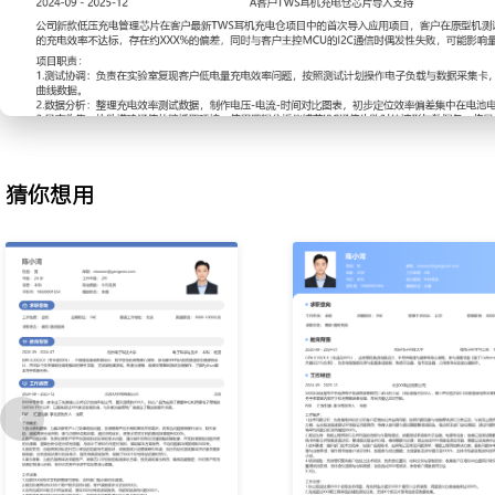
2.测试支持：协助工程师进行芯片样品的功能与可靠性测试，依据测
电源等设备；准确记录测试数据，对比规格书判断芯片性能是否达标
档，确保数据可追溯；独立完成XXX项基础测试项目，数据记录准确率
3.资料整理：维护部门技术文档库，包括产品规格书、应用笔记及常
程师的解决方案，更新问题库中的处理步骤与注意事项；制作简单的
表与对比数据；文档更新及时率提升至XXX%，支持市场部获取资料时
4.培训辅助：支持组织面向客户的线上技术培训，负责会议通知、材
猜你想用
收集客户在培训中的提问并转交工程师；整理培训反馈，优化会议流
完成XXX场培训，参会客户满意度评分达
X.X分。
工作业绩：
1.独立跟进处理XXX个初级技术问题，有效筛选并提交XXX个需深
分类准确率达XXX%。
2.完成超过XXX颗工程样品的辅助测试任务，支持X个新芯片型号的
3.更新与维护超过XXX份技术文档，支持工程师与销售随时调取，资
XXX%。
4.协助支撑XXX家重点客户的初期技术对接，保障客户试用阶段问题