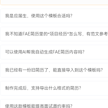
4.客户沟通：定期与客户方硬件工程师进行邮件与电话会议，同步问
析计划，传递研发所需的客户板级设计资料。
我是应届生，使用这个模板合适吗？
项目业绩：
1.提供超过XXX组有效测试数据与波形文件，助力研发团队在X周内
与固件握手协议两处根本原因。
我不知道FAE简历里的“项目经历”怎么写，有范文参
2.客户反馈的问题解决验证周期缩短XXX%，保障客户项目节点，最
量产，首批订单量XXX万颗。
3.基于项目过程，总结形成《客户问题复现标准操作checklist》，
可以使用AI帮我自动生成FAE简历内容吗？
流程的固定环节。
教育背景
我已经有一份旧简历了，能直接导入到这个模板吗？
2020-09
-
2024-07
杭州电子科技大学
GPA X.XX/X.X（专业前XX%），主修模拟集成电路设计、半导体
制作完成后，支持导出什么格式的简历？
参与课程项目《基于Cadence的运算放大器设计与仿真》，负责电
绘制，熟悉示波器、信号发生器、万用表等实验室仪器操作。
使用这款模板能提高面试邀约率吗？