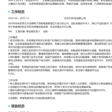
工作性质: 全职
应聘职位: FAE
期望工作地址: 北京
期望薪资: 8000-100
求职状态: 离职-随时到岗
工作经历
2024-09
-
2025-12
北京XX科技有限公司
XXX半导体是专注于消费电子领域电源管理芯片设计的公司，团队规
品包括DC-DC转换器与电池管理芯片，服务于多家国内知名手机与
量达XXX万颗。
FAE
汇报对象：部门总监
工作概述：
1.技术问题分析：负责接收并初步分析客户反馈的芯片应用问题，按
块进行分类记录；与资深工程师讨论复现方案，在实验室搭建测试环
确认的问题与测试数据整理成报告，推动研发部门定位根因；通过问
问题分析时间缩短XXX%。