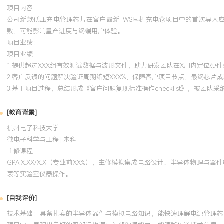
项目内容：
公司新款低压充电管理芯片在客户最新TWS耳机充电仓项目中的首次导入应
败，可能影响量产进度与终端用户体验。
项目业绩：
项目业绩：
1.提供超过XXX组有效测试数据与波形文件，助力研发团队在X周内定位硬
2.客户反馈的问题解决验证周期缩短XXX%，保障客户项目节点，最终芯片
3.基于项目过程，总结形成《客户问题复现标准操作checklist》，被团
[教育背景]
杭州电子科技大学
微电子科学与工程 | 本科
主修课程：
GPA X.XX/X.X（专业前XX%），主修模拟集成电路设计、半导体物
表等实验室仪器操作。
[自我评价]
技术基础：具备扎实的半导体器件与模拟电路知识，能快速理解电源管理芯