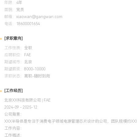
年限：
4年
面貌：
党员
邮箱：
xiaowan@gangwan.com
电话：
18600001654
[求职意向]
工作性质：
全职
应聘职位：
FAE
期望城市：
北京
期望薪资：
8000-10000
求职状态：
离职-随时到岗
[工作经历]
北京XX科技有限公司 | FAE
2024-09 - 2025-12
公司背景：
XXX半导体是专注于消费电子领域电源管理芯片设计的公司，团队规模约XX
工作内容：
工作概述：