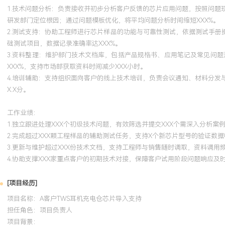
1.技术问题分析：负责接收并初步分析客户反馈的芯片应用问题，按照问
研发部门定位根因；通过问题模板优化，将平均问题分析时间缩短XXX%。
2.测试支持：协助工程师进行芯片样品的功能与可靠性测试，依据测试手册
础测试项目，数据记录准确率达XXX%。
3.资料整理：维护部门技术文档库，包括产品规格书、应用笔记及常见问
XXX%，支持市场部获取资料时间减少XXX小时。
4.培训辅助：支持组织面向客户的线上技术培训，负责会议通知、材料分发
X.X分。
工作业绩：
1.独立跟进处理XXX个初级技术问题，有效筛选并提交XXX个需深入分析案
2.完成超过XXX颗工程样品的辅助测试任务，支持X个新芯片型号的验证数
3.更新与维护超过XXX份技术文档，支持工程师与销售随时调取，资料调用频
4.协助支撑XXX家重点客户的初期技术对接，保障客户试用阶段问题响应及
[项目经历]
项目名称：A客户TWS耳机充电仓芯片导入支持
担任角色：
项目负责人
项目背景：