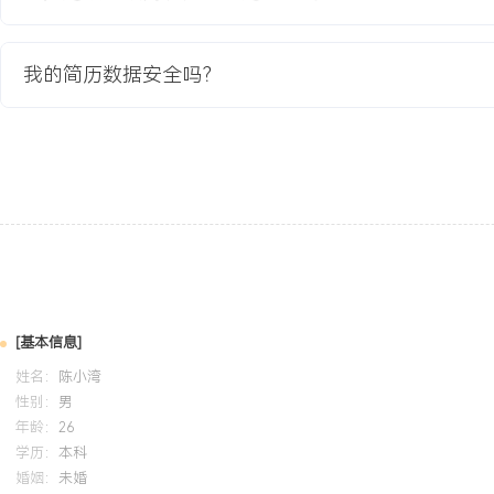
自我评价
技术基础：具备扎实的半导体器件与模拟电路知识，能快速理解电源
我的简历数据安全吗？
原理，通过实验室测试支持工作，熟练操作常用测试仪器，完成数据
析。客户服务意识：在支持客户芯片导入项目中，展现出良好的跨部
力，能清晰传递技术信息，跟踪问题闭环，保障客户体验。团队协作
公司一人多职的节奏，能高效完成测试、文档等支持性工作，积极学
查方法，快速积累实践经验。
培训经历
2024-09
-
2025-12
岗湾培训中心
模拟
[基本信息]
系统学习了模拟IC设计全流程与版图基础，将相关知识应用于实际芯
姓名：
陈小湾
更准确地理解工程师给出的解决方案，并在测试中关注关键波形参数
性别：
男
的协作效率与问题复现的针对性。
年龄：
26
学历：
本科
婚姻：
未婚