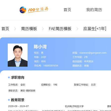
首页
我的简历
首页
简历模板
FAE简历模板
应届生[<1年]
返回样式图
正在查看应届生FAE简约简历模板文字版
陈小湾
性别: 男
年龄: 26
学历: 本科
婚姻状态: 未婚
工作年限: 4年
政治面貌: 党
邮箱: xiaowan@gangwan.com
电话号码: 18600001654
求职意向