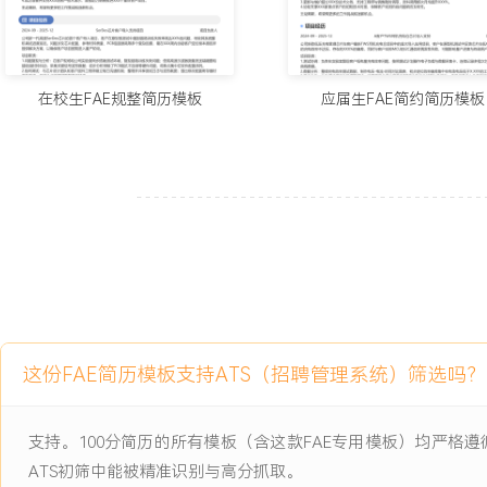
主动离职，希望有更多的工作挑战和涨薪机会。
项目经历
在校生FAE规整简历模板
应届生FAE简约简历模板
2024-09
-
2025-12
A客户TWS耳机充电仓芯片导
入支持
公司新款低压充电管理芯片在客户最新TWS耳机充电仓项目中的首次
在原型机测试中反馈芯片在低电量状态下的充电效率不达标，存在约X
与客户主控MCU的I2C通信时偶发性失败，可能影响量产进度与终端
项目职责：
1.测试协调：负责在实验室复现客户低电量充电效率问题，按照测试
数据采集卡，连续记录多批次芯片的充电曲线数据。
这份FAE简历模板支持ATS（招聘管理系统）筛选吗？
2.数据分析：整理充电效率测试数据，制作电压-电流-时间对比图表
集中在电池电压低于X.XXV的工况。
3.日志收集：协助搭建通信故障抓取环境，使用逻辑分析仪捕获I2C
支持。100分简历的所有模板（含这款FAE专用模板）均严
据包，将异常日志文件归档提交给固件工程师。
ATS初筛中能被精准识别与高分抓取。