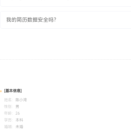
程。熟练掌握Excel进行数据建模与模拟，能使用Visio/Axure进
游戏开发课程设计中，担任策划角色，主导一款平台跳跃小游戏的关
包含XXX个关卡的完整文档，项目获评优秀。
我的简历数据安全吗？
自我评价
系统设计能力：具备清晰的系统设计思维，能将玩法概念转化为具体
图，主导完成X个游戏功能模块的0到1设计，并跟进至上线，文档撰
协作：拥有扎实的需求落地能力，能高效完成大量游戏内容配置与数
确率高，能主动协同程序与美术推动问题解决。学习与适应：对游戏
趣，能快速学习并应用策划工具与方法论，通过分析玩家数据与反馈
游戏开发的快节奏迭代环境。
[基本信息]
姓名：
陈小湾
培训经历
性别：
男
2024-09
-
2025-12
岗湾培训中心
年龄：
26
学历：
本科
系统学习了游戏系统策划、数值平衡与关卡设计的核心方法论。将课
婚姻：
未婚