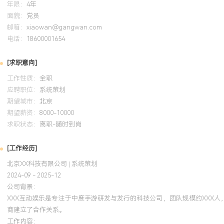
与体验分析框架应用于实习期的日常活动设计，明确了活动的分层目
年限：
4年
使该功能次日留存率高于项目平均值。认证知识体系为后续工作提供
面貌：
党员
邮箱：
xiaowan@gangwan.com
电话：
18600001654
[求职意向]
工作性质：
全职
应聘职位：
系统策划
期望城市：
北京
期望薪资：
8000-10000
求职状态：
离职-随时到岗
[工作经历]
北京XX科技有限公司 | 系统策划
2024-09 - 2025-12
公司背景：
XXX互动娱乐是专注于中度手游研发与发行的科技公司，团队规模约XXX
商建立了合作关系。
工作内容：