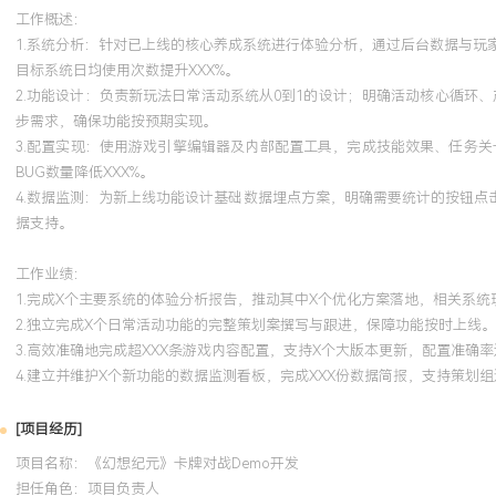
工作概述：
1.系统分析：针对已上线的核心养成系统进行体验分析，通过后台数据与
目标系统日均使用次数提升XXX%。
2.功能设计：负责新玩法日常活动系统从0到1的设计；明确活动核心循环
步需求，确保功能按预期实现。
3.配置实现：使用游戏引擎编辑器及内部配置工具，完成技能效果、任务
BUG数量降低XXX%。
4.数据监测：为新上线功能设计基础数据埋点方案，明确需要统计的按钮点
据支持。
工作业绩：
1.完成X个主要系统的体验分析报告，推动其中X个优化方案落地，相关系统
2.独立完成X个日常活动功能的完整策划案撰写与跟进，保障功能按时上线。
3.高效准确地完成超XXX条游戏内容配置，支持X个大版本更新，配置准确率达
4.建立并维护X个新功能的数据监测看板，完成XXX份数据简报，支持策划
[项目经历]
项目名称：《幻想纪元》卡牌对战Demo开发
担任角色：
项目负责人