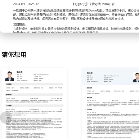
与界面布局；使用Visio绘制系统流程图与功能结构图，撰写包含规
常情况处理的策划案；与程序和美术同步需求，确保功能按预期实现
3.配置实现：使用游戏引擎编辑器及内部配置工具，完成技能效果、
表的数值配置；严格遵循数值模板填写，进行多轮自测以验证配置逻
进行配置数据检查，将配置错误引发的BUG数量降低XXX%。
4.数据监测：为新上线功能设计基础数据埋点方案，明确需要统计的
和资源消耗等关键行为；每日查看运营数据报表，分析功能参与率与
猜你想用
分析简报，为后续功能调优提供XXX条数据支持。
工作业绩：
1.完成X个主要系统的体验分析报告，推动其中X个优化方案落地，
减少XXX%。
2.独立完成X个日常活动功能的完整策划案撰写与跟进，保障功能按
3.高效准确地完成超XXX条游戏内容配置，支持X个大版本更新，配置
4.建立并维护X个新功能的数据监测看板，完成XXX份数据简报，支
主动离职，希望有更多的工作挑战和涨薪机会。