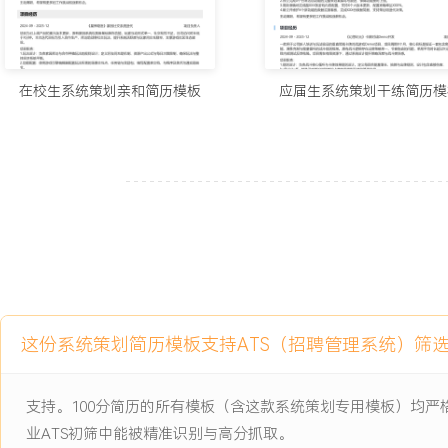
项目经历
2024-09
-
2025-12
《幻想纪元》卡牌对战Demo
开发
在校生系统策划亲和简历模板
应届生系统策划干练简历模
一款用于公司新人培训与玩法验证的垂直领域卡牌对战游戏Demo项
核心目标是验证一套包含角色技能、属性克制与能量循环的战斗规则
存在出牌策略单一、节奏拖沓的问题，单局平均时长超过X分钟，导
燥。项目需在有限资源下，通过系统设计提升策略深度与战斗爽快感
项目职责：
1.规则设计：负责战斗核心循环与卡牌效果规则设计。定义每回合能
规则，设计包含直接伤害、 buff/debuff、特殊召唤等XXX种基础
优先级。
2.数值平衡：搭建战斗数值模型，使用Excel模拟计算不同费用卡牌
这份系统策划简历模板支持ATS（招聘管理系统）筛
初始的XXX张卡牌基础属性与效果数值，通过调整费用与效果参数，
控制在X-X分钟区间。
3.配置与实现：使用项目提供的关卡编辑器，配置全部卡牌数据、技
支持。100分简历的所有模板（含这款系统策划专用模板）均
卡。编写清晰的配置说明文档，与程序共同调试，确保技能效果按设
业ATS初筛中能被精准识别与高分抓取。