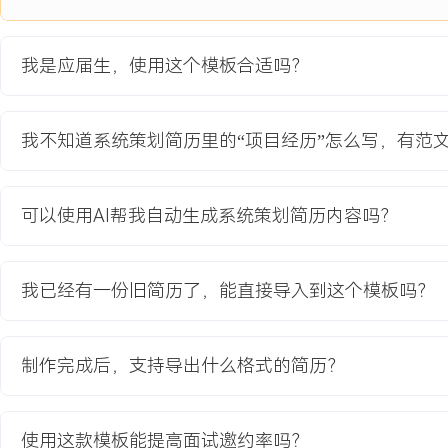
4.测试支持：制定功能测试用例，组织并进行多轮平衡性测试与体验
馈，记录并跟进发现的XXX个技能BUG与平衡性问题，输出测试报告
我是应届生，使用这个模板合适吗？
项目业绩：
1.设计的核心战斗规则被项目组采纳，Demo单局平均时长稳定在X
意度评分达到
我不知道系统策划简历里的“项目经历”怎么写，有范
X.X/
5.0。
2.完成全部XXX张卡牌、X个英雄技能与X个关卡的配置与实现工作
可以使用AI帮我自动生成系统策划简历内容吗？
达100%。
3.通过测试与迭代，将卡牌间强度差异系数控制在目标范围内，平衡
XXX%。
我已经有一份旧简历了，能直接导入到这个模板吗？
4.项目成果作为公司新人培训案例，支撑了后续一个正式卡牌项目的
教育背景
制作完成后，支持导出什么格式的简历？
2020-09
-
2024-07
浙江工业大学
GPA X.XX/X.X（专业前XX%），主修游戏设计原理、用户体验分
使用这款模板能提高面试邀约率吗？