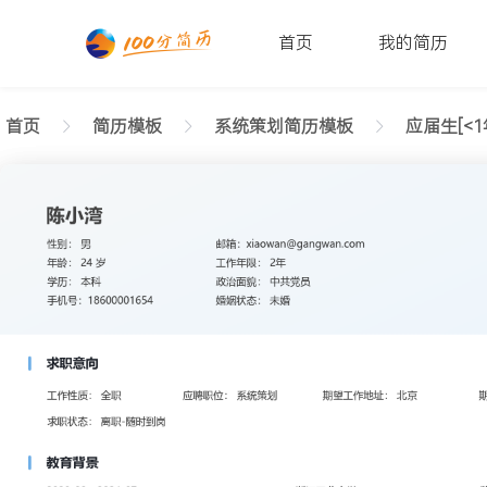
首页
我的简历
首页
简历模板
系统策划简历模板
应届生[<1
返回样式图
正在查看应届生系统策划干练简历模板文字版
陈小湾
性别: 男
年龄: 26
学历: 本科
婚姻状态: 未婚
工作年限: 4年
政治面貌: 党
邮箱: xiaowan@gangwan.com
电话号码: 18600001654
求职意向