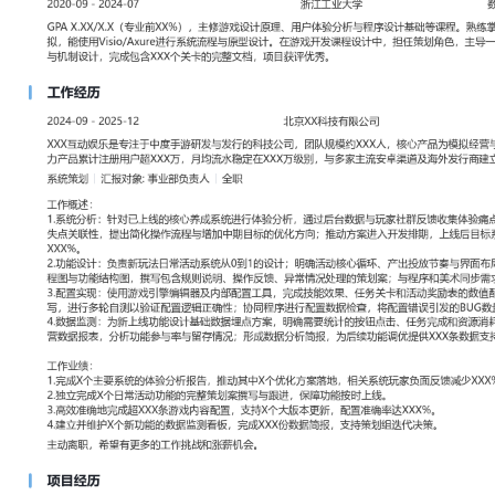
工作性质: 全职
应聘职位: 系统策划
期望工作地址: 北京
期望薪资: 8000
求职状态: 离职-随时到岗
工作经历
2024-09
-
2025-12
北京XX科技有限公司
XXX互动娱乐是专注于中度手游研发与发行的科技公司，团队规模约
模拟经营与卡牌对战类手游，旗下主力产品累计注册用户超XXX万，
万级别，与多家主流安卓渠道及海外发行商建立了合作关系。
系统策划
汇报对象：部门总监
工作概述：
1.系统分析：针对已上线的核心养成系统进行体验分析，通过后台数
集体验痛点；拆解付费数据与用户流失点关联性，提出简化操作流程
化方向；推动方案进入开发排期，上线后目标系统日均使用次数提升X
2.功能设计：负责新玩法日常活动系统从0到1的设计；明确活动核