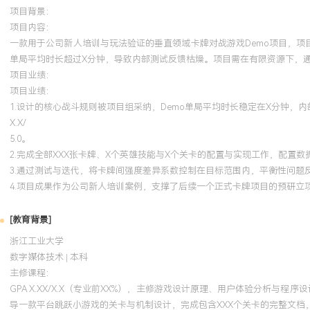
项目背景：
项目内容：
一款用于公司新人培训与玩法验证的垂直领域卡牌对战游戏Demo项目，
单局平均时长超过X分钟，导致内部测试反馈枯燥。项目需在有限资源下，
项目业绩：
项目业绩：
1.设计的核心战斗规则被项目组采纳，Demo单局平均时长稳定在X分钟，
X.X/
5.0。
2.完成全部XXX张卡牌、X个英雄技能与X个关卡的配置与实现工作，配置数据
3.通过测试与迭代，将卡牌间强度差异系数控制在目标范围内，平衡性问题反
4.项目成果作为公司新人培训案例，支撑了后续一个正式卡牌项目的预研立
[教育背景]
浙江工业大学
数字媒体技术 | 本科
主修课程：
GPA X.XX/X.X（专业前XX%），主修游戏设计原理、用户体验分析与程
导一款平台跳跃小游戏的关卡与机制设计，完成包含XXX个关卡的完整文档