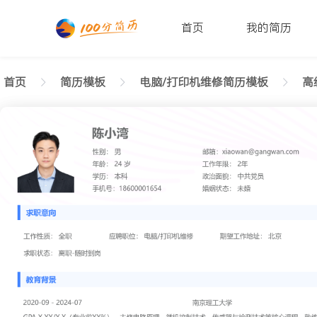
首页
我的简历
首页
简历模板
电脑/打印机维修简历模板
高级
返回样式图
正在查看高级电脑/打印机维修极简简历模板文字版
陈小湾
性别: 男
年龄: 26
学历: 本科
婚姻状态: 未婚
工作年限: 4年
政治面貌: 党
邮箱: xiaowan@gangwan.com
电话号码: 18600001654
求职意向