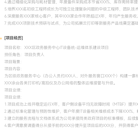
4.通过精细化采购与耗材管理，年度备件采购成本节省XXX%，库存周转率提高
5.培养XXX名初级工程师成长为可独立处理复杂问题的中级工程师，团队技术
6.深度服务XXX家核心客户，其中XXX家合作年限超过X年，年均产生服务收
7.完成XXX项新技术预研与试点，为公司拓展云打印等新服务产品线奠定基
[项目经历]
项目名称：XXX区政务服务中心IT设备统-运维体系建设项日
担任角色：
项目负责人
项目背景：
项目内容：
为区级政务服务中心（办公人员约XXX人，对外服务窗口XXX个）构建一
XXX余台各类打印机/高拍仪及办公网络的整体运维接管与升级。
项目业绩：
项目业绩：
1.项目成功上线并稳定运行X年，客户侧设备平均无故障时间（MTBF）提升
2.通过标准化管理与预防性维护，客户年度IT设备相关维修成本下降XXX%，
3.建立的服务流程与文档体系成为公司承接同类政府项目的标准模板，后续复
4.客户满意度调查得分从接手前的XXX分提升至项目后的XXX分，并获得客