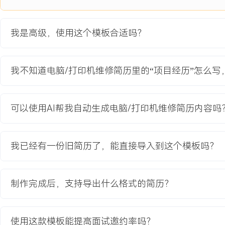
2024-09
-
2025-12
XXX区政务服务中心IT设备统-
运维体系建设项日
我是高级，使用这个模板合适吗？
为区级政务服务中心（办公人员约XXX人，对外服务窗口XXX个）
化的IT设备运维体系，以解决原有设备品牌杂乱、故障响应慢、维修
理的问题。项目涉及XXX余台办公电脑、XXX余台各类打印机/高拍
我不知道电脑/打印机维修简历里的“项目经历”怎么写
维接管与升级。
项目职责：
1.方案设计：作为技术负责人，调研客户现有设备状况与业务痛点，
可以使用AI帮我自动生成电脑/打印机维修简历内容吗
控、主动巡检、快速响应、成本分析的整套运维方案，明确SLA服务
（KPI）。
2.实施部署：规划并落地ITSM服务台与监控系统，配置所有纳入运
我已经有一份旧简历了，能直接导入到这个模板吗？
控阈值及自动化报警规则；制定标准化的电脑系统镜像与打印机驱动
恢复。
3.培训交接：为政务中心内部IT人员及窗口工作人员提供分级培训，
制作完成后，支持导出什么格式的简历？
常见问题自检报修流程及紧急情况处理预案，确保服务平滑过渡。
4.文档编制：编制全套运维文档，包括资产清单、标准操作程序（SO
务报告模板，作为项目交付物和后续运营依据。
使用这款模板能提高面试邀约率吗？