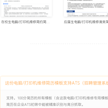
户现场部署，降低后续运维复杂度。
工作业绩：
1.带领X人技术团队，将部门整体服务SLA达标率从XXX%提升至XX
在校生电脑/打印机维修简约简历模板
增长XXX%。
2.攻克XXX起重大疑难故障，沉淀解决方案XXX项，其中XXX项被
3.主导的ITSM系统上线与流程再造项目，使团队人均日处理工单量增
下降XXX%。
4.通过精细化采购与耗材管理，年度备件采购成本节省XXX%，库存周
5.培养XXX名初级工程师成长为可独立处理复杂问题的中级工程师，
体提升XXX%。
6.深度服务XXX家核心客户，其中XXX家合作年限超过X年，年均产生
7.完成XXX项新技术预研与试点，为公司拓展云打印等新服务产品线
这份电脑/打印机维修简历模板支持ATS（招聘管理系
主动离职，希望有更多的工作挑战和涨薪机会。
支持。100分简历的所有模板（含这款电脑/打印机维修专用
项目经历
简历在企业ATS初筛中能被精准识别与高分抓取。