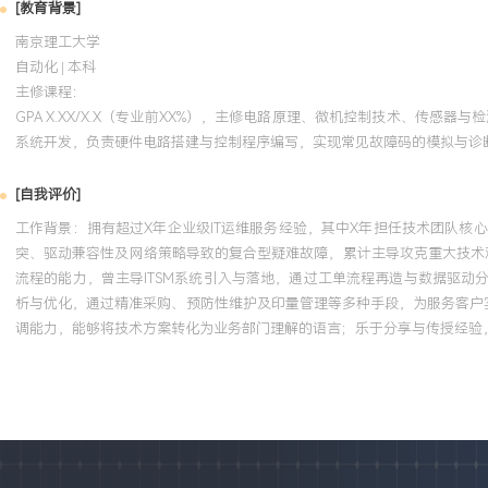
[教育背景]
南京理工大学
自动化 | 本科
主修课程：
GPA X.XX/X.X（专业前XX%），主修电路原理、微机控制技术、
系统开发，负责硬件电路搭建与控制程序编写，实现常见故障码的模拟与诊
[自我评价]
工作背景：拥有超过X年企业级IT运维服务经验，其中X年担任技术团队核
突、驱动兼容性及网络策略导致的复合型疑难故障，累计主导攻克重大技术难
流程的能力，曾主导ITSM系统引入与落地，通过工单流程再造与数据驱动分
析与优化，通过精准采购、预防性维护及印量管理等多种手段，为服务客户
调能力，能够将技术方案转化为业务部门理解的语言；乐于分享与传授经验，