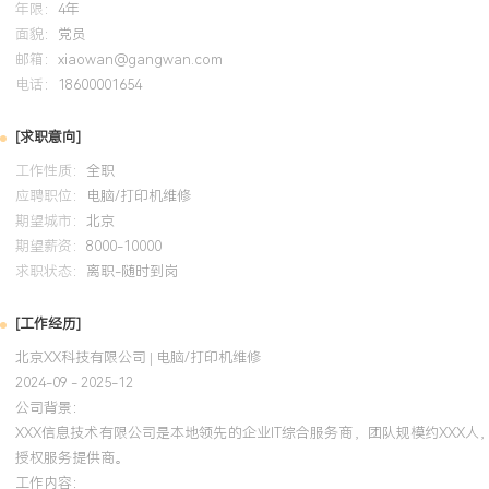
年限：
4年
自我评价
面貌：
党员
邮箱：
xiaowan@gangwan.com
工作背景：拥有超过X年企业级IT运维服务经验，其中X年担任技术
电话：
18600001654
计处理各类办公设备故障超XXX台次，熟悉从单点维修到体系化运维
技术深度与攻坚：擅长解决底层硬件冲突、驱动兼容性及网络策略导
[求职意向]
障，累计主导攻克重大技术难题XXX余起，其解决方案多数沉淀为团
工作性质：
全职
问题平均解决周期压缩了XXX%。管理与流程优化：具备从零到一构
应聘职位：
电脑/打印机维修
能力，曾主导ITSM系统引入与落地，通过工单流程再造与数据驱动
期望城市：
北京
整体服务效率提升XXX%，客户SLA达标率常年保持在XXX%以上。
期望薪资：
8000-10000
参与技术服务产品的成本结构分析与优化，通过精准采购、预防性维
求职状态：
离职-随时到岗
手段，为服务客户实现年均XXX%的运维成本节约，同时保障了服务
辑严谨，善于在复杂现象中定位根本原因；具备良好的客户沟通与团
[工作经历]
技术方案转化为业务部门理解的语言；乐于分享与传授经验，累计培养
北京XX科技有限公司 | 电脑/打印机维修
现职级提升。
2024-09 - 2025-12
公司背景：
培训经历
XXX信息技术有限公司是本地领先的企业IT综合服务商，团队规模约XXX
授权服务提供商。
2024-09
-
2025-12
岗湾培训中心
工作内容：