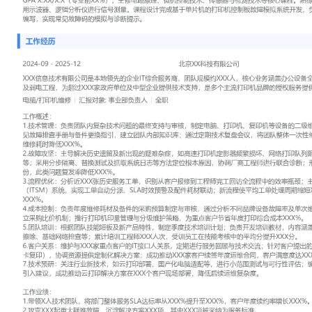
工作性质: 全职
应聘职位: 电脑/打印机维修
期望工作地址: 北京
期望薪资:
求职状态: 离职-随时到岗
工作经历
2024-09
-
2025-12
北京XX科技有限公司
XXX信息技术有限公司是本地领先的企业IT综合服务商，团队规模约
盖办公设备全生命周期管理、IT外包服务及弱电工程，为超过XXX家
提供技术支持，是多个主流打印机品牌的授权服务提供商。
电脑/打印机维修
汇报对象：部门总监
工作概述：
1.技术管理：负责团队内复杂技术问题的最终支持与审核，制定电脑
设备的二级维修标准与操作流程；编写常见故障排查手册与备件更换
知识库；通过定期技术复盘会议，将团队整体一次性修复率提升XXX
时降低XXX%。