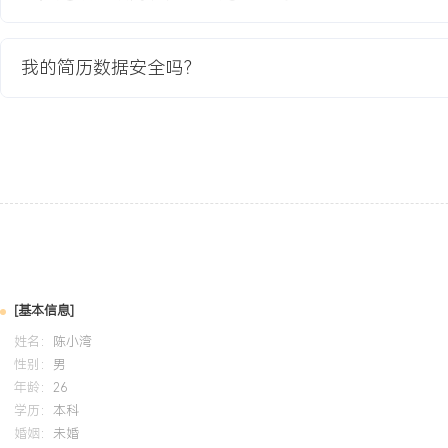
项目业绩：
1.项目成功上线并稳定运行X年，客户侧设备平均无故障时间（MTBF
我的简历数据安全吗？
故障响应时间缩短至XXX分钟内。
2.通过标准化管理与预防性维护，客户年度IT设备相关维修成本下降X
XXX%。
3.建立的服务流程与文档体系成为公司承接同类政府项目的标准模板
XXX个类似项目。
4.客户满意度调查得分从接手前的XXX分提升至项目后的XXX分，
教育背景
2020-09
-
2024-07
南京理工大学
[基本信息]
GPA X.XX/X.X（专业前XX%），主修电路原理、微机控制技术、
姓名：
陈小湾
课程。熟练掌握电路板焊接、调试及使用示波器、逻辑分析仪进行信
性别：
男
成基于单片机的打印机控制板故障模拟系统开发，负责硬件电路搭建
年龄：
26
现常见故障码的模拟与诊断提示。
学历：
本科
婚姻：
未婚