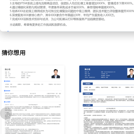
2.故障攻坚：主导解决历史遗留及新出现的疑难杂症，如高速打印机
络打印队列阻塞、域环境电脑策略冲突等；采用分步隔离、替换测试
法定位根本原因，协调厂商工程师进行联合诊断；形成专项解决方案文
题复发率降低XXX%。
3.流程优化：分析近XXX张历史服务工单，识别从客户报修到工程师
效率瓶颈；主导引入并配置IT服务管理（ITSM）系统，实现工单自动
及配件耗材联动；新流程使平均工单处理周期缩短XXX%，客户投诉率
猜你想用
4.成本控制：负责年度维修耗材及备件的采购预算制定与审核，通过
障率及单次维修成本，优化供应商库并建立采购比价机制；推行打印
护策略，为重点客户节省年度打印综合成本XXX%。
5.团队培训：根据团队技能短板及新产品特性，制定季度技术培训计
材，内容涵盖新型复合机原理、安全数据擦除、基础网络排查等；累计
次，受训员工在技能考核中的平均分提升XXX分。
6.客户关系：维护与XXX家重点客户的IT接口人关系，定期进行服务
客户提出的特殊需求（如安全打印、刷卡复印），协调资源提供定制
动XXX家客户续签年度运维合同，客户满意度达XXX分。
7.技术预研：关注行业新技术，如云打印部署、国产化电脑适配等，
行性评估；编写测试报告并向管理层提出引入建议，成功推动云打印解