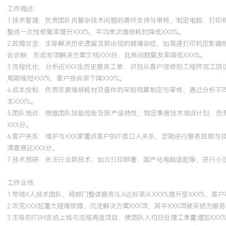
工作概述：
系统掌握了中小型企业网络规划、部署与排错的全套知识体系。将网
1.技术管理：负责团队内复杂技术问题的最终支持与审核，制定电脑、打
办公设备运维场景，高效解决因VLAN划分不当、策略路由错误导致
整体一次性修复率提升XXX%，平均单次维修耗时降低XXX%。
享失败等跨领域问题，此类问题的定位时间平均减少XXX%。
2.故障攻坚：主导解决历史遗留及新出现的疑难杂症，如高速打印机定影
合诊断；形成专项解决方案文档XXX份，此类问题复发率降低XXX%。
3.流程优化：分析近XXX张历史服务工单，识别从客户报修到工程师完工回
周期缩短XXX%，客户投诉率下降XXX%。
4.成本控制：负责年度维修耗材及备件的采购预算制定与审核，通过分析
本XXX%。
5.团队培训：根据团队技能短板及新产品特性，制定季度技术培训计划；负
XXX分。
6.客户关系：维护与XXX家重点客户的IT接口人关系，定期进行服务回
满意度达XXX分。
7.技术预研：关注行业新技术，如云打印部署、国产化电脑适配等，进行小
工作业绩：
1.带领X人技术团队，将部门整体服务SLA达标率从XXX%提升至XXX%，客
2.攻克XXX起重大疑难故障，沉淀解决方案XXX项，其中XXX项被采纳为服
3.主导的ITSM系统上线与流程再造项目，使团队人均日处理工单量增加XXX