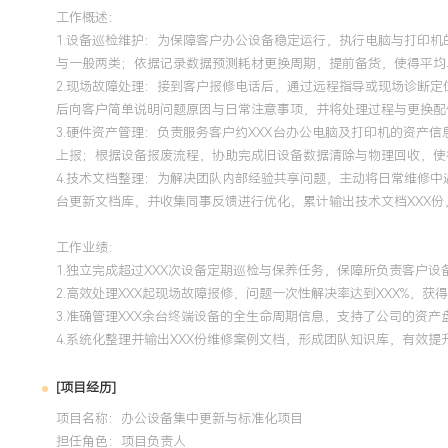
工作概述：
1.设备巡检维护：为保障客户办公设备稳定运行，执行电脑与打印
与一般两类；依据记录数据预测耗材更换周期，提前备货，使得平均单
2.现场故障处理：接到客户报修电话后，通过远程指导或现场诊断
后向客户简单说明问题原因与日常注意事项，并将处理过程与更换配件
3.硬件资产管理：负责服务客户约XXX台办公电脑及打印机的资
上报；根据设备报废流程，协助完成旧设备数据清除与物理回收，使得
4.技术文档整理：为解决团队内部经验共享问题，主动将日常维修
台更新文档库，并收集同事反馈进行优化，累计输出技术文档XXX份
工作业绩：
1.独立完成超过XXX次设备定期巡检与保养任务，保障所负责客户设
2.高效处理XXX起现场故障报修，问题一次性解决率达到XXX%，获
3.准确管理XXX余台终端设备的全生命周期信息，支持了公司的资
4.系统化整理并输出XXX份维修案例文档，形成团队知识库，有效
[项目经历]
项目名称：办公设备集中更新与标准化项目
担任角色：
项目负责人