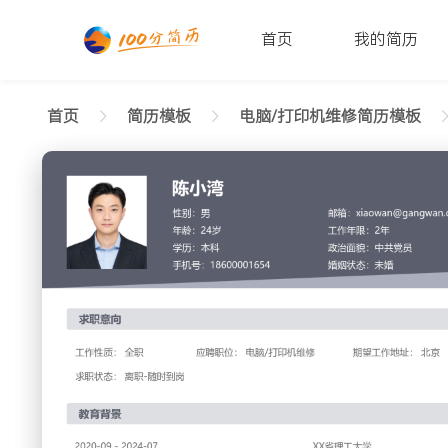
首页
我的简历
首页
简历模板
电脑/打印机维修简历模板
返回样式图
正在查看应届生电脑/打印机维修未来简历模板
陈小湾
性别: 男
年龄: 26
学历: 本科
婚姻状态: 未婚
工作年限: 4年
政治面
邮箱: xiaowan@gangwan.com
电话号码: 18600001654
求职意向