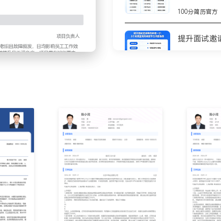
100分简历官方
诊断定位电脑系统崩溃、打
修复、更换故障硬件如内存条
提升面试邀
题原因与日常注意事项，并
类型，优化诊断步骤，将平
100分简历官方
的资产信息管理；为新采购设
8个高质量
位置；定期盘点资产，核对
测
流程，协助完成旧设备数据
100分简历官方
盘点效率提升XXX%。
维修中遇到的典型案例与解
不会写简历
步
工具及最终解决方法，并配
集同事反馈进行优化，累计
100分简历官方
上手效率提升XXX%。
你的简历为
100分简历官方
责客户设备的稳定运行。
X%，获得客户多次书面表扬。