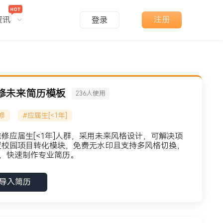
资讯
注册
登录
修未来简历模板
236
人使用
修
#应届生[<1年]
修应届生[<1年]人群，采用未来风格设计，可解决项
置校园项目转化模块，免费无水印且支持多风格切换，
，快速制作专业简历。
导入简历