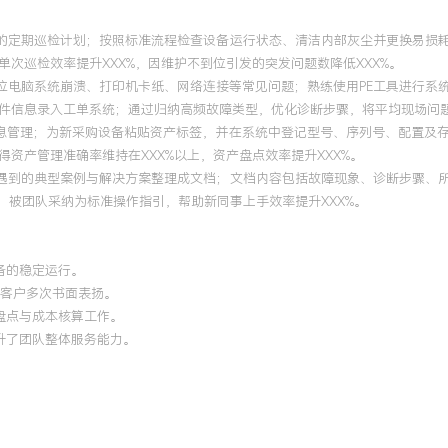
机的定期巡检计划；按照标准流程检查设备运行状态、清洁内部灰尘并更换易损
次巡检效率提升XXX%，因维护不到位引发的突发问题数降低XXX%。
定位电脑系统崩溃、打印机卡纸、网络连接等常见问题；熟练使用PE工具进行系
信息录入工单系统；通过归纳高频故障类型，优化诊断步骤，将平均现场问题解
产信息管理；为新采购设备粘贴资产标签，并在系统中登记型号、序列号、配置及
资产管理准确率维持在XXX%以上，资产盘点效率提升XXX%。
中遇到的典型案例与解决方案整理成文档；文档内容包括故障现象、诊断步骤、
，被团队采纳为标准操作指引，帮助新同事上手效率提升XXX%。
备的稳定运行。
得客户多次书面表扬。
产盘点与成本核算工作。
提升了团队整体服务能力。