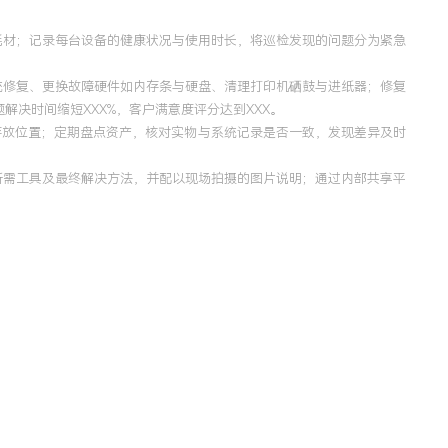
耗材；记录每台设备的健康状况与使用时长，将巡检发现的问题分为紧急
统修复、更换故障硬件如内存条与硬盘、清理打印机硒鼓与进纸器；修复
决时间缩短XXX%，客户满意度评分达到XXX。
存放位置；定期盘点资产，核对实物与系统记录是否一致，发现差异及时
所需工具及最终解决方法，并配以现场拍摄的图片说明；通过内部共享平