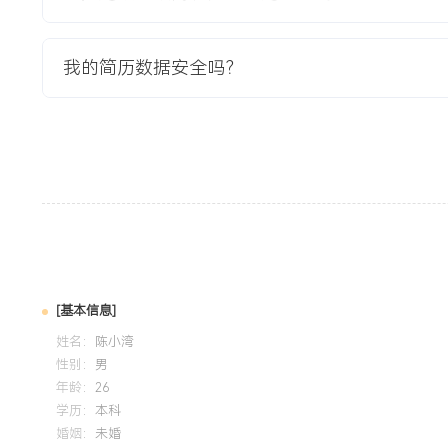
教育背景
2020-09
-
2024-07
XX省理工大学
我的简历数据安全吗？
GPA X.XX/X.X（专业前XX%），主修计算机组成原理、操
程。熟练掌握计算机硬件组装与故障排查流程，能独立完成台
常用办公软件及网络基础知识，能配置小型局域网。在计算机
中，主导完成实验室XXX台老旧电脑的性能检测与系统优化方
至XXX%。
自我评价
专业基础：具备扎实的计算机硬件与系统维护理论知识，并通过
够熟练诊断并解决电脑、打印机常见软硬件故障，设备巡检效率
[基本信息]
注重工作方法与流程，通过系统化整理XXX份维修案例形成知
姓名：
陈小湾
理时间缩短XXX%，设备故障复发率下降XXX%。学习能力：
性别：
男
快速掌握新设备部署与网络配置技能，在大型设备更新项目中独
年龄：
26
迁移与部署任务。服务意识：以保障客户业务正常运行为目标，
学历：
本科
婚姻：
未婚
次客户书面好评，客户满意度评分稳定在XXX以上。