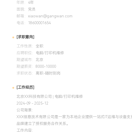
年限：
4年
面貌：
党员
培训经历
邮箱：
xiaowan@gangwan.com
电话：
18600001654
2024-09
-
2025-12
岗湾培训中心
[求职意向]
系统学习了个人电脑硬件、移动设备、操作系统及基础网络技
知识。认证所学的标准化诊断流程应用于日常维修工作，显著
工作性质：
全职
位准确性。结合实践，总结出针对品牌台式机、笔记本电脑的
应聘职位：
电脑/打印机维修
期望城市：
障的平均修复时间减少XXX%，并输出了内部硬件更换操作指
北京
期望薪资：
8000-10000
求职状态：
离职-随时到岗
[工作经历]
北京XX科技有限公司 | 电脑/打印机维修
2024-09 - 2025-12
公司背景：
XXX信息技术有限公司是一家为本地企业提供一站式IT运维与设备
品牌建立了授权服务合作关系。
工作内容：