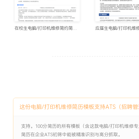
3.准确管理XXX余台终端设备的全生命周期信息，支持了公
作。
4.系统化整理并输出XXX份维修案例文档，形成团队知识库
力。
在校生电脑/打印机维修简约简历模板
主动离职，希望有更多的工作挑战和涨薪机会。
项目经历
2024-09
-
2025-12
办公设备集中更新与标准化项
目
公司核心客户XXX因业务扩张与设备老化，原有办公电脑品牌
号老旧且故障频发，日均影响员工工作效率的IT报修达X起，
新项目，旨在统一设备标准、降低故障率并提升员工满意度，项
这份电脑/打印机维修简历模板支持ATS（招聘
工位完成新设备部署与旧数据迁移。
项目职责：
支持。100分简历的所有模板（含这款电脑/打印机维修
1.设备盘点与方案制定：参与客户现场所有老旧设备的盘点工
简历在企业ATS初筛中能被精准识别与高分抓取。