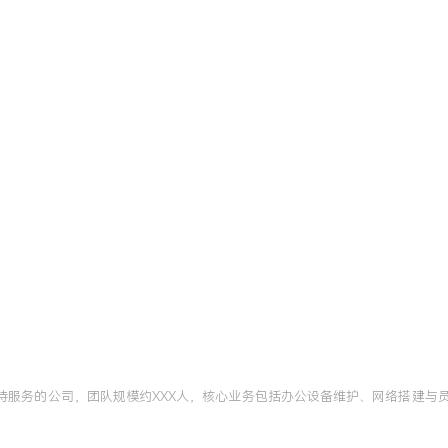
CompTIA A+认证
北京
术的安装、配置与故障排除
提升了对复杂硬件问题的定
快速检测方法，使硬件类故
南。
支持服务的公司，团队规模约XXX人，核心业务包括办公设备维护、网络搭建与