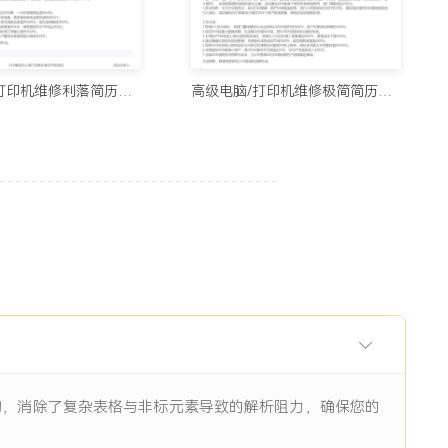
用的制作简历网站与在线简历工具推荐（2026）
5678阅读
中级电脑/打印机维修利落简历模板
高级电脑/打印机维修极简简历模板
历生成工具实测：从智能制作到优化，国内外精选推荐
11938阅读
I辅助：八个值得尝试的简历制作平台
11844阅读
眼前一亮的简历：8个值得收藏的简历制作网站
9484阅读
架构，消除了复杂表格与非标元素导致的解析阻力，确保您的