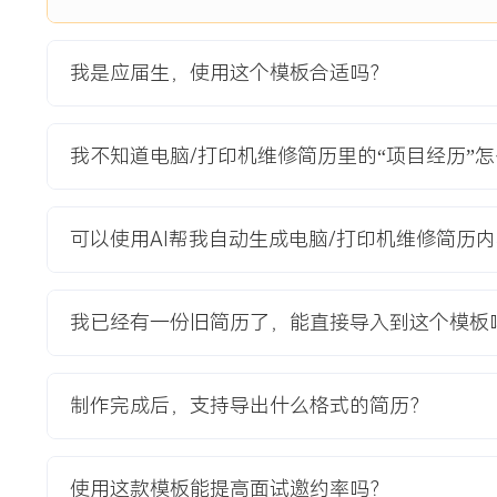
置与软件环境；根据客户预算与使用需求，协助制定新电脑与
术参数清单。
2.采购协调与到货验收：跟进供应商发货进度，设备到货后负
我是应届生，使用这个模板合适吗？
量并检查外观有无损坏；将验收合格的设备登记入库，并开始
3.系统部署与数据迁移：使用网络同传工具为新电脑批量安装统一
办公软件；为每位员工执行旧电脑的数据备份，并安全迁移至
我不知道电脑/打印机维修简历里的“项目经历”
据完整无误。
4.现场部署与培训支持：在客户非工作时间进入办公区，完成
入；为员工提供简短的上手指导，解答基础使用问题，并收集
可以使用AI帮我自动生成电脑/打印机维修简历
项目业绩：
1.在XXX周内完成XXX台新电脑与XXX台新打印机的部署上线
我已经有一份旧简历了，能直接导入到这个模板
2.客户办公设备整体故障率在项目完成后三个月内下降XXX%，
XXX%。
3.通过标准化系统镜像与批量部署工具，单台设备的系统安装
制作完成后，支持导出什么格式的简历？
分钟，部署效率提升XXX%。
4.项目结束后客户满意度调查中，对设备性能与IT支持服务的评
使用这款模板能提高面试邀约率吗？