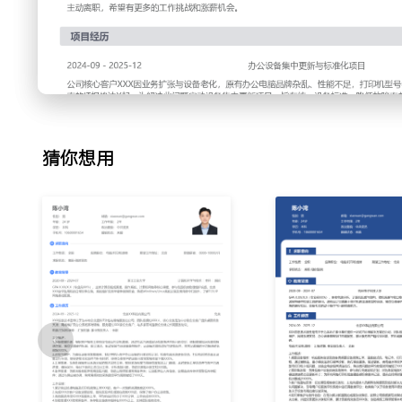
XXX%。
2.现场故障处理：接到客户报修电话后，通过远程指导或现场
印机卡纸、网络连接等常见问题；熟练使用PE工具进行系统
与硬盘、清理打印机硒鼓与进纸器；修复后向客户简单说明问
将处理过程与更换配件信息录入工单系统；通过归纳高频故障
均现场问题解决时间缩短XXX%，客户满意度评分达到XXX。
3.硬件资产管理：负责服务客户约XXX台办公电脑及打印机
猜你想用
备粘贴资产标签，并在系统中登记型号、序列号、配置及存放
实物与系统记录是否一致，发现差异及时上报；根据设备报废
清除与物理回收，使得资产管理准确率维持在XXX%以上，资产
4.技术文档整理：为解决团队内部经验共享问题，主动将日常
决方案整理成文档；文档内容包括故障现象、诊断步骤、所需
以现场拍摄的图片说明；通过内部共享平台更新文档库，并收
输出技术文档XXX份，被团队采纳为标准操作指引，帮助新同事
工作业绩：
1.独立完成超过XXX次设备定期巡检与保养任务，保障所负
2.高效处理XXX起现场故障报修，问题一次性解决率达到XX