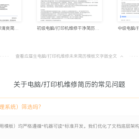
司的资产盘点与成本核算工
10个值得试
100分简历官方
，有效提升了团队整体服务能
应届生电脑/打印机维修清爽简历模板
初级电脑/打印机维修干净简历模板
8款AI简
100分简历官方
查看应届生电脑/打印机维修未来简历模板文字版全文
从模板到A
项目负责人
100分简历官方
关于电脑/打印机维修简历的常见问题
一份让HR
杂乱、性能不足，打印机型
为解决此问题启动设备集中更
100分简历官方
目需在XXX周内为XXX个
管理系统）筛选吗？
专用模板）均严格遵循“机器可读”标准开发。我们优化了文档底层
作，记录每台电脑的硬件配