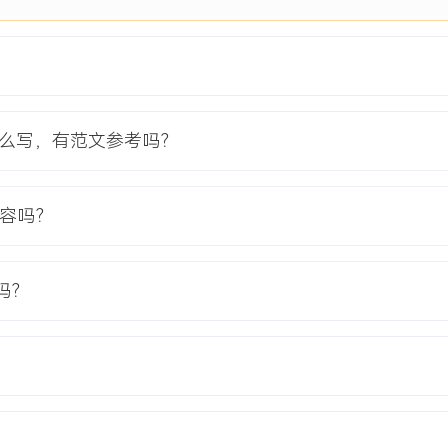
打印机的统一采购标准与技
责开箱验收，核对型号、数
进行标准化的系统预装。
的Windows操作系统与
新电脑的指定位置，确保数
怎么写，有范文参考吗？
新设备的物理更换与网络接
初步使用反馈。
内容吗？
，项目按时交付率达100%。
吗？
相关IT支持工单量减少
与配置时间从X小时缩短至X
分从XXX分提升至XXX分。