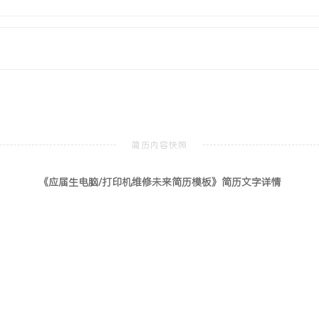
计算机科学与技术
本科
作系统、计算机网络等核心课
式机拆装与系统安装。熟悉
维护与故障排除课程设计
案，使可用设备恢复率提升
《应届生电脑/打印机维修未来简历模板》简历文字详情
XXX次现场维修实践，能
提升XXX%。问题解决：
识库，将同类故障的平均处
积极跟进主流办公设备技术，
立完成XXX台终端的数据
耐心沟通，累计获得XXX