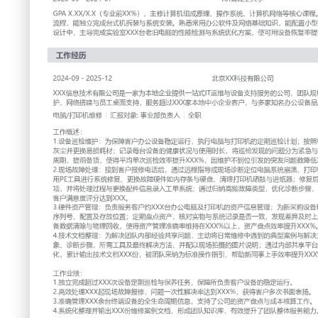
工作性质: 全职
应聘职位: 电脑/打印机维修
期望工作地址: 北京
求职状态: 离职-随时到岗
工作经历
2024-09
-
2025-12
北京XX科技有限公司
XXX信息技术有限公司是一家为本地企业提供一站式IT运维
规模约XXX人，核心业务包括办公设备维护、网络搭建与员工
本地中小企业客户，与多家知名办公设备品牌建立了授权服务
电脑/打印机维修
汇报对象：部门总监
工作概述：
1.设备巡检维护：为保障客户办公设备稳定运行，执行电脑与
照标准流程检查设备运行状态、清洁内部灰尘并更换易损耗材
与使用时长，将巡检发现的问题分为紧急与一般两类；依据记
提前备货，使得平均单次巡检效率提升XXX%，因维护不到位