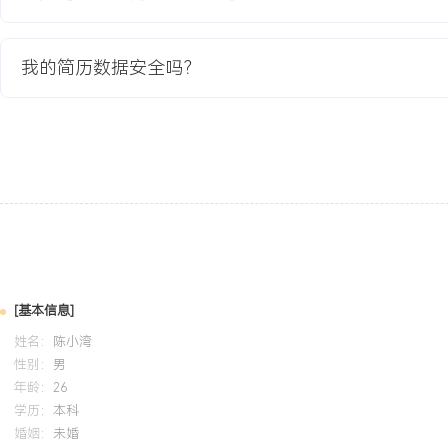
模型与诊断树；协调数据中台团队打通设备数据接口，主导测试诊断
速度。
3.知识库与AR模块集成：主导将现有技术知识库内容进行结构化重
我的简历数据安全吗？
辑，使其能根据设备报警代码自动推送解决方案；协调第三方AR服
的AR标注与指导流程。
4.试点推广与培训：选取XXX家代表性客户进行平台试点，负责制定
材料，亲自对客户技术团队及内部工程师进行平台使用培训，收集试
5.运营体系搭建：设计平台上线后的运营规则、支持团队分工及数据
迭代闭环流程，确保平台持续优化。
项目业绩：
1.平台成功上线并覆盖XXX条智能生产线，实现设备数据接入率XXX
率超过XXX%。
[基本信息]
2.通过平台，专家远程解决率从XXX%提升至XXX%，显著降低资深
姓名：
产线年均服务成本下降约XXX%。
陈小湾
性别：
男
3.试点客户平均故障修复时间缩短XXX%，客户对远程服务的满意度评
年龄：
26
4.项目构建了可扩展的远程服务能力基础，为公司向服务型制造转型
学历：
本科
婚姻：
未婚