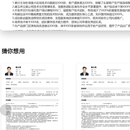
2.技术支持管理：建立公司级技术支持流程与响应SOP，定义不同优
与处理时限；监控全国服务团队的技术问题处理进度与质量，定期组
共性难点；通过流程优化与工具赋能，将团队整体问题首次解决率提升
3.客户培训与赋能：针对客户技术团队与操作人员，设计分层次、分
与考核标准；主导开展线上及现场技术培训超过XXX场，覆盖客户人
户反馈与产品更新，持续迭代培训教材与实操模拟环境，帮助客户自
力提升XXX%。
猜你想用
4.知识库体系建设：主导搭建并维护公司售后技术知识库，制定知识
更新规范；组织技术专家沉淀故障代码、维修指南、配置手册等核心内
知识库与客服系统、现场服务APP集成，使得服务工程师现场知识调用
平均处理时长下降XXX%。
5.服务流程优化：分析现有售后服务流程中的效率瓶颈与客户体验痛
程数字化改造项目；引入智能派单系统与移动化服务工具，优化备件
现场服务平均响应周期缩短XXX%，客户服务满意度评分提升至XXX
6.团队建设与培训：负责带教XXX名中级及初级技术支持工程师，制
与实战轮训方案；定期组织内部技术分享与技能比武，主导编写《高
内部培训材料XXX份；所带教团队成员平均技能考核分数提升XXX%，
骨干。