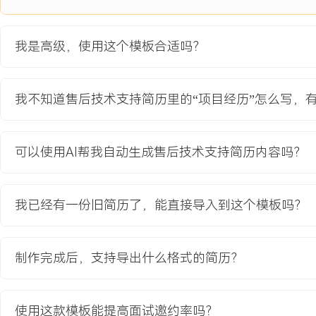
主动离职，希望有更多的工作挑战和涨薪机会。
我是高级，使用这个模板合适吗？
项目经历
2024-09
-
2025-12
智能生产线远程运维平台建设
我不知道售后技术支持简历里的“项目经历”怎么写，
项目
为解决公司售后服务体系对资深工程师依赖度高、现场响应成本高企
可以使用AI帮我自动生成售后技术支持简历内容吗？
程运维平台建设项目。原有服务模式依赖电话沟通和工程师经验，故
产线停机损失大。项目目标是构建一个集设备数据实时监控、远程诊
AR辅助于一体的平台，服务已交付的XXX条大型生产线，预计将专
我已经有一份旧简历了，能直接导入到这个模板吗？
至XXX%以上。
项目职责：
1.需求分析与方案设计：牵头调研全国XXX家重点客户的服务痛点与
制作完成后，支持导出什么格式的简历？
程，输出平台核心功能需求清单；与软件产品经理、研发团队共同制
能模块设计方案，确保方案贴合实际业务场景。
2.远程诊断功能开发：负责远程诊断模块的业务逻辑设计，定义数据
使用这款模板能提高面试邀约率吗？