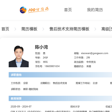
首页
我的简历
首页
简历模板
售后技术支持简历模板
高级[5
返回样式图
正在查看高级售后技术支持简约简历模板文字版
陈小湾
性别: 男
年龄: 26
学历: 本科
婚姻状态: 未婚
工作年限: 4年
政治面貌: 党
邮箱: xiaowan@gangwan.com
电话号码: 18600001654
求职意向