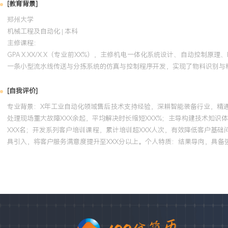
[教育背景]
郑州大学
机械工程及自动化 | 本科
主修课程：
GPA X.XX/X.X（专业前XX%），主修机电一体化系统设计、自动控制原
一条小型流水线传送与分拣系统的仿真与控制程序开发，实现了物料识别与
[自我评价]
专业背景：X年工业自动化领域售后技术支持经验，深耕智能装备行业，精
处理现场重大故障XXX余起，平均解决时长缩短XXX%；主导构建技术知识
XXX名；开发系列客户培训课程，累计培训超XXX人次，有效降低客户基
具引入，将客户服务满意度提升至XXX分以上。个人特质：结果导向，具