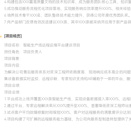
4.构建包含XXX篇高质量文档的技术知识库，成为服务团队核心工具，知识复
5.成功推动服务流程优化项目落地，实现服务响应效率提升XXX%，相关经
6.培养技术骨干XXX名，团队整体技术能力提升，获得公司年度优秀团队奖
7.向产品部门反馈有效改进建议XXX条，其中XXX条被采纳并应用于新产
[项目经历]
项目名称：智能生产线远程运维平台建设项目
担任角色：
项目负责人
项目背景：
项目内容：
为解决公司售后服务体系对资深工程师依赖度高、现场响应成本高企的问题
集设备数据实时监控、远程诊断、专家知识支持和AR辅助于一体的平台，服务
项目业绩：
项目业绩：
1.平台成功上线并覆盖XXX条智能生产线，实现设备数据接入率XXX%，远程
2.通过平台，专家远程解决率从XXX%提升至XXX%，显著降低资深工程师
3.试点客户平均故障修复时间缩短XXX%，客户对远程服务的满意度评分达到
4.项目构建了可扩展的远程服务能力基础，为公司向服务型制造转型提供了