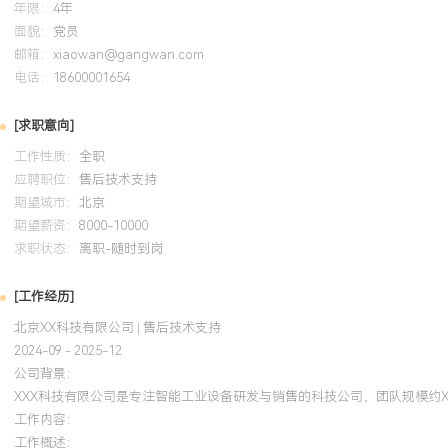
教育背景
年限：
4年
面貌：
党员
2020-09
-
2024-07
郑州大学
邮箱：
xiaowan@gangwan.com
电话：
18600001654
GPA X.XX/X.X（专业前XX%），主修机电一体化系统设计、自动控
心课程。熟练掌握SolidWorks进行机械结构设计，能使用Python
[求职意向]
动化脚本编写。课程设计中，主导完成一条小型流水线传送与分拣系
工作性质：
全职
开发，实现了物料识别与精准定位功能。
应聘职位：
售后技术支持
期望城市：
北京
自我评价
期望薪资：
8000-10000
求职状态：
离职-随时到岗
专业背景：X年工业自动化领域售后技术支持经验，深耕智能装备行
诊断、客户培训到服务流程优化的全链条售后技术工作。技术专长：
[工作经历]
电气、软件交叉的综合性技术难题，累计处理现场重大故障XXX余起
北京XX科技有限公司 | 售后技术支持
XXX%；主导构建技术知识体系与远程支持平台，将团队问题首解率提
2024-09 - 2025-12
培训：具备XXX人技术团队管理与培养经验，制定标准化培养路径，输
公司背景：
名；开发系列客户培训课程，累计培训超XXX人次，有效降低客户基
XXX科技有限公司是专注智能工业设备研发与销售的科技公司，团队规模约
与产品：深度理解客户生产场景与痛点，推动XXX项产品改进建议落
工作内容：
提升；通过服务流程优化与数字化工具引入，将客户服务满意度提升至
工作概述：