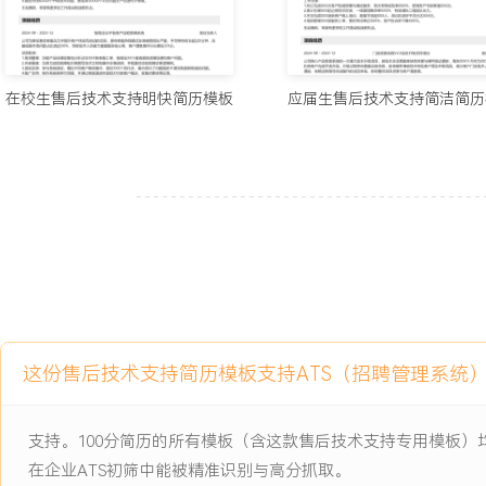
7.产品改进反馈：建立系统性收集和分析现场技术问题数据的机制，
门输出质量报告与改进建议；主导推动XXX项高频故障或客户体验问
使得后续产品版本中同类问题发生率下降XXX%。
在校生售后技术支持明快简历模板
应届生售后技术支持简洁简历
工作业绩：
1.累计主导处理重大现场技术问题超过XXX起，客户满意度达XXX%
线连续稳定运行。
2.建立并完善公司技术支持管理体系，使服务团队标准化作业水平显
下降XXX%。
3.开发并交付标准化客户培训课程XXX门，赋能客户技术团队，有效减
基础问题咨询。
4.构建包含XXX篇高质量文档的技术知识库，成为服务团队核心工具
XXX%。
5.成功推动服务流程优化项目落地，实现服务响应效率提升XXX%，
这份售后技术支持简历模板支持ATS（招聘管理系统
广。
6.培养技术骨干XXX名，团队整体技术能力提升，获得公司年度优秀
支持。100分简历的所有模板（含这款售后技术支持专用模板
7.向产品部门反馈有效改进建议XXX条，其中XXX条被采纳并应用
产品出厂质量。
在企业ATS初筛中能被精准识别与高分抓取。