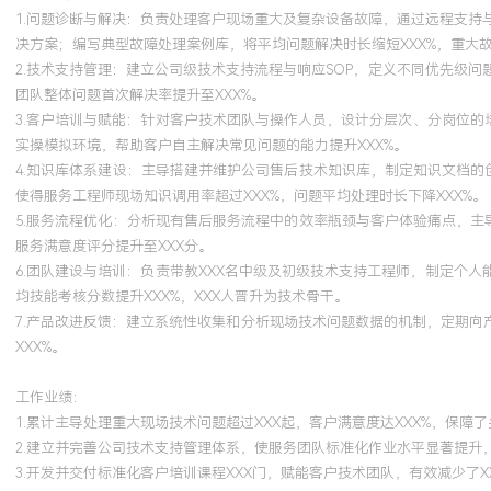
特质：结果导向，具备强烈的责任心与出色的跨部门协调能力，能在
1.问题诊断与解决：负责处理客户现场重大及复杂设备故障，通过远程支
动问题闭环，致力于通过技术服务创造客户价值与提升公司品牌口碑
决方案；编写典型故障处理案例库，将平均问题解决时长缩短XXX%，重大故
2.技术支持管理：建立公司级技术支持流程与响应SOP，定义不同优先级
团队整体问题首次解决率提升至XXX%。
培训经历
3.客户培训与赋能：针对客户技术团队与操作人员，设计分层次、分岗位的
实操模拟环境，帮助客户自主解决常见问题的能力提升XXX%。
2024-09
-
2025-12
岗湾培训中心
4.知识库体系建设：主导搭建并维护公司售后技术知识库，制定知识文档的
使得服务工程师现场知识调用率超过XXX%，问题平均处理时长下降XXX%。
获得PMP项目管理专业人士资格认证。将项目管理知识体系应用于售
5.服务流程优化：分析现有售后服务流程中的效率瓶颈与客户体验痛点，主
及远程运维平台建设项目中，通过明确项目范围、制定详细计划并管
服务满意度评分提升至XXX分。
项目目标清晰、资源分配合理。运用风险管理方法，提前识别项目潜
6.团队建设与培训：负责带教XXX名中级及初级技术支持工程师，制定个
略，成功推动项目按期上线，项目整体周期缩短XXX%，问题解决率
均技能考核分数提升XXX%，XXX人晋升为技术骨干。
7.产品改进反馈：建立系统性收集和分析现场技术问题数据的机制，定期向
XXX%。
工作业绩：
1.累计主导处理重大现场技术问题超过XXX起，客户满意度达XXX%，保障
2.建立并完善公司技术支持管理体系，使服务团队标准化作业水平显著提升，
3.开发并交付标准化客户培训课程XXX门，赋能客户技术团队，有效减少了X