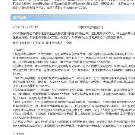
工作性质: 全职
应聘职位: 售后技术支持
期望工作地址: 北京
期望薪资: 8
求职状态: 离职-随时到岗
工作经历
2024-09
-
2025-12
北京XX科技有限公司
XXX科技有限公司是专注智能工业设备研发与销售的科技公司，团队
业务是为制造业企业提供自动化生产线解决方案，产品服务于超过XX
家行业头部客户建立了长期服务关系。
售后技术支持
汇报对象：部门总监
工作概述：
1.问题诊断与解决：负责处理客户现场重大及复杂设备故障，通过远
结合的方式，快速定位机械、电气或软件层面的根本原因；制定分级
生产，再牵头研发与生产部门制定彻底解决方案；编写典型故障处理
解决时长缩短XXX%，重大故障平均恢复时间控制在XXX小时内。