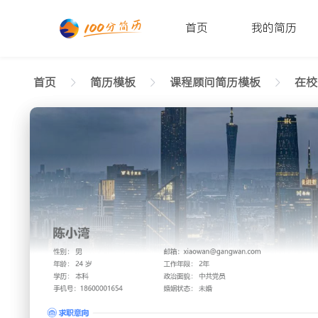
首页
我的简历
首页
简历模板
课程顾问简历模板
在校
返回样式图
正在查看第一份实习课程顾问简历模板（高端款
陈小湾
性别: 男
年龄: 26
学历: 本科
婚姻状态: 未婚
工作年限: 4年
政治面
邮箱: xiaowan@gangwan.com
电话号码: 18600001654
求职意向