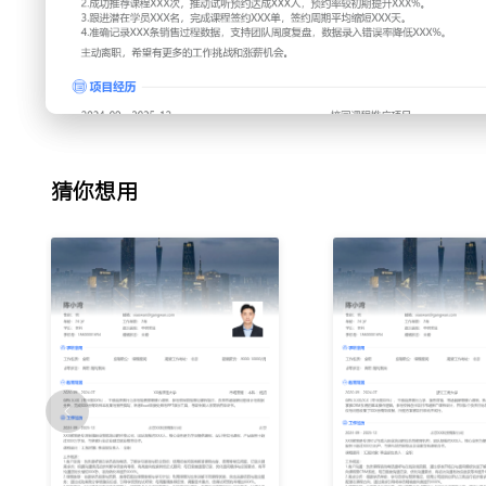
2.课程推荐：依据学员背景与预算，推荐匹配的课程套餐与学
解不同课程优势，突出实操项目与就业服务；通过成功案例分
约试听课；每周整理推荐反馈，调整话术重点，使得试听预约率
3.销售跟进：对试听后学员进行电话回访，解答疑虑并介绍优
定期发送课程资料与学习干货；处理价格异议，结合限时折扣
进节奏，将平均签约周期缩短XXX天，签约成功率提高XXX%
4.数据记录：使用CRM系统录入学员信息与沟通日志；维护
猜你想用
量、预约量与签约量；生成简易周报，协助团队分析销售趋势
程梳理，提出XXX条录入优化建议，数据准确率提升XXX%。
工作业绩：
1.独立处理XXX次客户咨询，保障每日咨询渠道顺畅，转化
XXX%。
2.成功推荐课程XXX次，推动试听预约达成XXX人，预约率较初
3.跟进潜在学员XXX名，完成课程签约XXX单，签约周期平均
4.准确记录XXX条销售过程数据，支持团队周度复盘，数据录入
主动离职，希望有更多的工作挑战和涨薪机会。