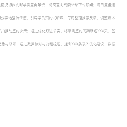
通情况初步判断学员意向等级，将高意向线索转给正式顾问；每日复盘通
例分享增强信任感，引导学员预约试听课；每周整理推荐反馈，调整话术
扣推动签约决策；通过优化跟进节奏，将平均签约周期缩短XXX天，签
趋势与瓶颈；通过数据核对与流程梳理，提出XXX条录入优化建议，数据