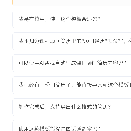
2.活动带来的课程试听申请量提升XXX%，单位获客成本下降X
3.通过活动收集有效潜在学员信息XXX条，为后续销售跟进提
我是在校生，使用这个模板合适吗？
教育背景
我不知道课程顾问简历里的“项目经历”怎么写，
2020-09
-
2024-07
XX省师范大学
GPA X.XX（专业前XX%），主修消费者行为学与销售管理
程项目，负责市场调研问卷设计与数据分析，完成XXX份有效
可以使用AI帮我自动生成课程顾问简历内容吗？
Excel数据处理与PPT演示工具，考取全国大学英语四级证书。
我已经有一份旧简历了，能直接导入到这个模板
自我评价
教育背景：市场营销本科在读，系统学习销售理论与沟通技巧
定课程顾问岗位所需的知识基础。销售潜能：通过实习处理大
制作完成后，支持导出什么格式的简历？
签约XXX单，转化效率提升XXX%，展现快速学习与执行能力
于倾听客户需求，能适应快节奏销售环境，持有CET-4证书
使用这款模板能提高面试邀约率吗？