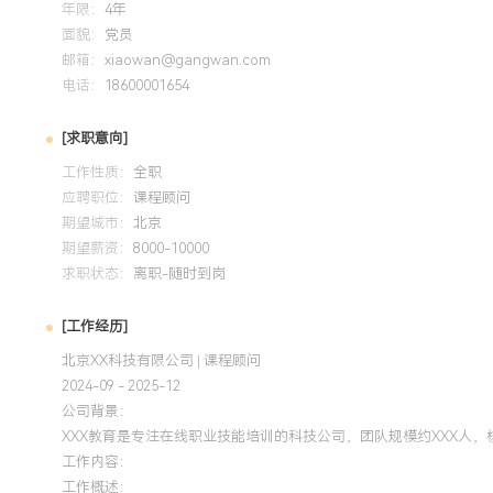
年限：
4年
面貌：
党员
邮箱：
xiaowan@gangwan.com
电话：
18600001654
[求职意向]
工作性质：
全职
应聘职位：
课程顾问
期望城市：
北京
期望薪资：
8000-10000
求职状态：
离职-随时到岗
[工作经历]
北京XX科技有限公司 | 课程顾问
2024-09 - 2025-12
公司背景：
XXX教育是专注在线职业技能培训的科技公司，团队规模约XXX人
工作内容：
工作概述：