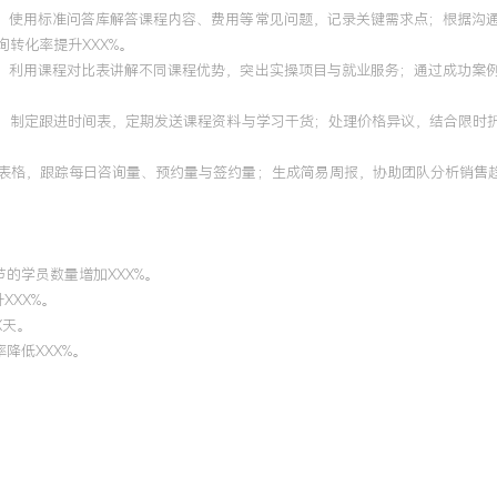
标；使用标准问答库解答课程内容、费用等常见问题，记录关键需求点；根据沟
转化率提升XXX%。
划；利用课程对比表讲解不同课程优势，突出实操项目与就业服务；通过成功案
动；制定跟进时间表，定期发送课程资料与学习干货；处理价格异议，结合限时折
据表格，跟踪每日咨询量、预约量与签约量；生成简易周报，协助团队分析销售
节的学员数量增加XXX%。
XXX%。
X天。
降低XXX%。