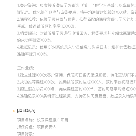
1.客户咨询：负责接听潜在学员咨询电话，了解学习基础与职业目
话记录，优化提问顺序与应答要点，将平均通话时长缩短XXX秒，咨询
2.课程推荐：依据学员背景与预算，推荐匹配的课程套餐与学习计
重点，使得试听预约率增加XXX%。
3.销售跟进：对试听后学员进行电话回访，解答疑虑并介绍优惠活
约成功率提高XXX%。
4.数据记录：使用CRM系统录入学员信息与沟通日志；维护销售数
准确率提升XXX%。
工作业绩：
1.独立处理XXX次客户咨询，保障每日咨询渠道顺畅，转化至试听环
2.成功推荐课程XXX次，推动试听预约达成XXX人，预约率较初期提升
3.跟进潜在学员XXX名，完成课程签约XXX单，签约周期平均缩短XX
4.准确记录XXX条销售过程数据，支持团队周度复盘，数据录入错误率
[项目经历]
项目名称：校园课程推广项目
担任角色：
项目负责人
项目背景：