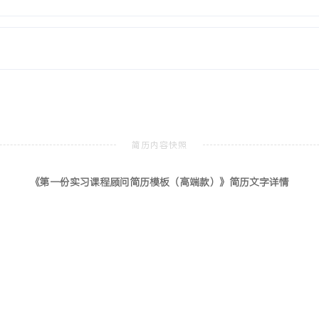
销售沟通认证
北京
技巧，应用于实习期客户咨询
率提高XXX%，同时总结的
《第一份实习课程顾问简历模板（高端款）》简历文字详情