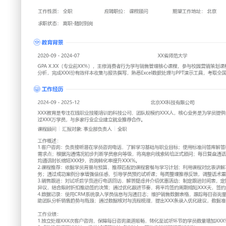
工作性质: 全职
应聘职位: 课程顾问
期望工作地址: 北京
期望薪资:
求职状态: 离职-随时到岗
工作经历
2024-09
-
2025-12
北京XX科技有限公司
XXX教育是专注在线职业技能培训的科技公司，团队规模约X
供编程、设计等实用课程，产品服务于超过XXX万学员，与多
作。
课程顾问
汇报对象：部门总监
工作概述：
1.客户咨询：负责接听潜在学员咨询电话，了解学习基础与职
答课程内容、费用等常见问题，记录关键需求点；根据沟通情
将高意向线索转给正式顾问；每日复盘通话记录，优化提问顺
时长缩短XXX秒，咨询转化率提升XXX%。