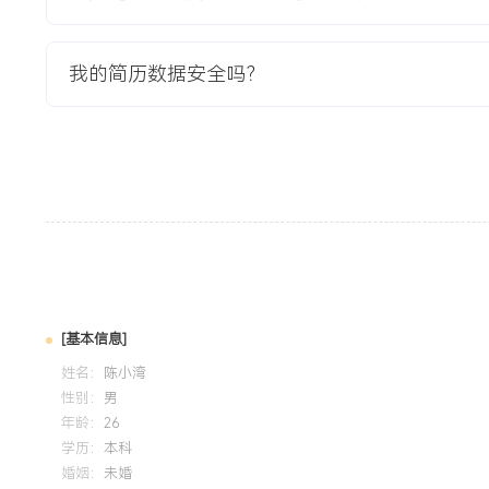
培训经历
2024-09
-
2025-12
岗湾培训中心
我的简历数据安全吗？
2023年获得该认证，掌握客户需求分析基础方法与销售谈判
环节，通过优化问答结构将平均通话效率提升XXX%，签约转化
标准话术要点被团队采纳为新人培训材料。
[基本信息]
姓名：
陈小湾
性别：
男
年龄：
26
学历：
本科
婚姻：
未婚