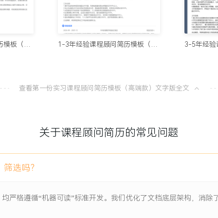
10个值得试
100分简历官方
项目负责人
1年内经验课程顾问简历模板（视觉排版）
1-3年经验课程顾问简历模板（整洁排版）
8款AI简
盖效率低，单场活动参与人
100分简历官方
槛高、学生信任度低等挑战，
查看第一份实习课程顾问简历模板（高端款）文字版全文
从模板到A
体验账号等物料，规划互动
100分简历官方
关于课程顾问简历的常见问题
与活动时间安排，确认合作
一份让HR
100分简历官方
记录，收集学生现场反馈。
）筛选吗？
听申请数据，录入项目跟踪
）均严格遵循“机器可读”标准开发。我们优化了文档底层架构，消
X人。