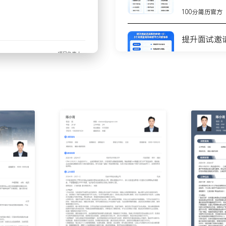
习计划；利用课程对比表讲
100分简历官方
享增强信任感，引导学员预
增加XXX%。
提升面试邀
惠活动；制定跟进时间表，
推动签约决策；通过优化跟
100分简历官方
。
销售数据表格，跟踪每日咨询
8个高质量
与瓶颈；通过数据核对与流
测
100分简历官方
不会写简历
步
至试听环节的学员数量增加
100分简历官方
期提升XXX%。
缩短XXX天。
你的简历为
错误率降低XXX%。
100分简历官方