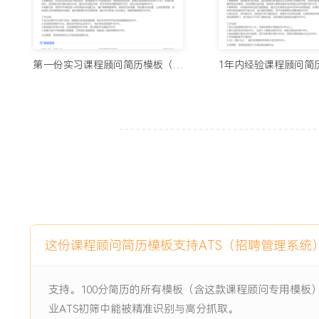
项目经历
2024-09
-
2025-12
校园课程推广项目
第一份实习课程顾问简历模板（高端款）
公司为拓展大学生市场发起的线下推广项目，原有地推方式覆
数仅XXX人，转化至试听环节比例不足X%，面临社团合作门
需在有限预算内提升品牌曝光与课程试听申请量。
项目职责：
1.活动策划：协助设计校园宣讲会流程，准备课程宣传单页、
问答环节。
2.渠道协调：联系高校社团与学生组织负责人，洽谈场地使用
细节。
3.现场执行：负责宣讲会签到引导、课程演示辅助与问答环节
这份课程顾问简历模板支持ATS（招聘管理系统
4.数据收集：整理活动反馈表，统计参与人数、咨询问题与试
表。
支持。100分简历的所有模板（含这款课程顾问专用模板
项目业绩：
业ATS初筛中能被精准识别与高分抓取。
1.项目覆盖X所高校，举办XXX场宣讲活动，累计触达学生XX