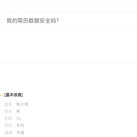
自我评价
我的简历数据安全吗？
专业基础：具备数据科学与人工智能专业背景，系统学习机器学习与
能将理论应用于数据标注与AI数据供应链实践。项目实践：通过参与实
练掌握2D/3D数据标注全流程与质检标准，具备处理复杂场景数据
负责模块的标注效率提升XXX%。工作态度：责任心强，注重标注质
与流程优化与团队协作，适应AI行业快节奏且追求精度的工作环境。
培训经历
2024-09
-
2025-12
岗湾培训中心
[基本信息]
系统学习了计算机视觉数据标注的国家标准与行业最佳实践，涵盖图
姓名：
陈小湾
3D点云标注等多种任务类型。将规范的标注方法论应用于实际工作
性别：
男
线，在参与车载视觉项目时，个人日均标注产出提升XXX%，且质检
年龄：
26
XXX%的高位。
学历：
本科
婚姻：
未婚