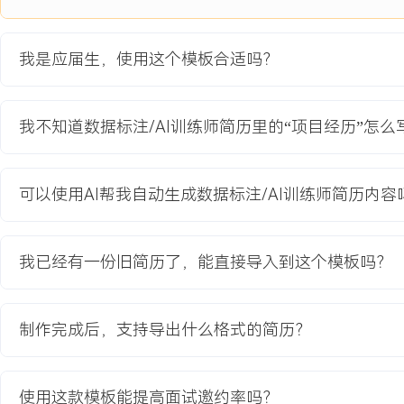
耗时点，为项目流程优化提供数据支持。
项目业绩：
我是应届生，使用这个模板合适吗？
1.按时交付超过XXX小时视频的关键帧标注数据，总量达XXX万帧
法训练需求。
2.负责标注模块的验收通过率达到XXX%，显著高于项目基线要求。
我不知道数据标注/AI训练师简历里的“项目经历”怎
3.归纳整理的XXX类边缘案例标注方案被纳入官方标准文档，降低了
间。
4.项目交付的数据集帮助客户DMS模型的关键指标（如闭眼检测准确
可以使用AI帮我自动生成数据标注/AI训练师简历内容
百分点。
教育背景
我已经有一份旧简历了，能直接导入到这个模板吗？
2020-09
-
2024-07
江苏大学
数据
GPA X.XX/X.X（专业前XX%），主修数据结构、数据库原理、机
制作完成后，支持导出什么格式的简历？
掌握Python进行基础数据分析。参与课程实践项目《基于深度学习
责使用LabelImg工具进行数据集标注与清洗，熟悉图像数据标注的全流
本操作与命令。
使用这款模板能提高面试邀约率吗？