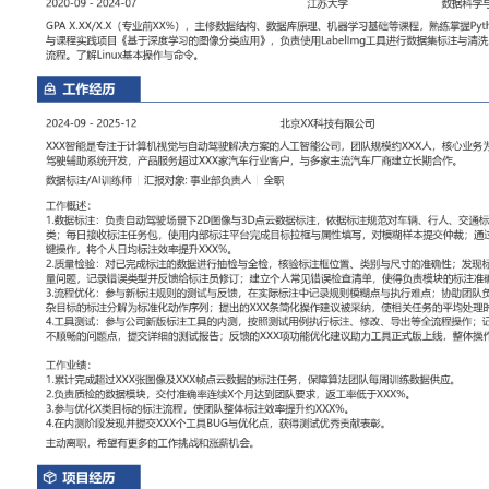
工作性质: 全职
应聘职位: 数据标注/AI训练师
期望工作地址: 北京
期望薪资
求职状态: 离职-随时到岗
工作经历
2024-09
-
2025-12
北京XX科技有限公司
XXX智能是专注于计算机视觉与自动驾驶解决方案的人工智能公司，
核心业务为智能座舱感知系统与高级驾驶辅助系统开发，产品服务超过
户，与多家主流汽车厂商建立长期合作。
数据标注/AI训练师
汇报对象：部门总监
工作概述：
1.数据标注：负责自动驾驶场景下2D图像与3D点云数据标注，依据
人、交通标志等目标进行框选与分类；每日接收标注任务包，使用内
拉框与属性填写，对模糊样本提交仲裁；通过熟悉高频目标类型与快
均标注效率提升XXX%。