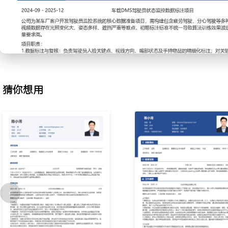
2.质量检验：对已完成标注的数据进行抽检与全检，核验标注框位置
性；发现标注偏移、漏标、错标等质量问题，记录错误类型并反馈给
人常见错误检查清单，使得负责模块的标注准确率稳定在XXX%以上
3.流程优化：参与新标注规则的测试与反馈，在实际标注中记录规则
协助团队负责人梳理标注步骤，将复杂目标的标注分解为标准化动作序
简化操作建议被采纳，使相关任务的平均处理时长缩短XXX%。
4.工具测试：参与公司新版标注工具的内测，按照测试用例执行标注
猜你想用
程操作；记录工具卡顿、闪退及交互不顺畅的问题点，提交详细的测试
项功能优化建议助力工具正式版上线，整体操作流畅度提升XXX%。
工作业绩：
1.累计完成超过XXX张图像及XXX帧点云数据的标注任务，保障算
应。
2.负责质检的数据模块，交付准确率连续X个月达到团队要求，返工率
3.参与优化X类目标的标注流程，使团队整体标注效率提升约XXX%。
4.在内测阶段发现并提交XXX个工具BUG与优化点，获得测试优秀贡
主动离职，希望有更多的工作挑战和涨薪机会。