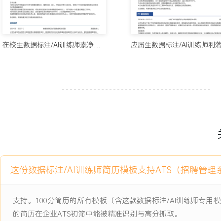
项目经历
2024-09
-
2025-12
车载DMS驾驶员状态监控数据
在校生数据标注/AI训练师素净简历模板
标注项目
公司为某车厂客户开发驾驶员监控系统的核心数据准备项目，需构建
驾驶等多种状态的标注数据集。原始视频数据存在光照变化大、姿态
点，初期标注标准不统一导致算法训练效果波动，项目周期紧张且标
项目职责：
1.数据标注与复核：负责驾驶员人脸关键点、视线方向、嘴部状态及
注；对关键帧中的人脸姿态进行角度估算与标定，确保标注一致性；
并交叉复核队友部分标注结果。
2.难题样本处理：针对遮挡、模糊、极端光线下的人脸图像，依据规
这份数据标注/AI训练师简历模板支持ATS（招聘管
提交仲裁；整理高频难题样本类型，参与小组讨论并形成标注共识。
3.规范文档维护：在标注过程中记录标准未覆盖的边缘案例，协助项
则；更新个人工作台中的常见问题示例库，用于新标注员培训。
支持。100分简历的所有模板（含这款数据标注/AI训练师专
4.质量与进度报告：使用团队看板跟踪个人标注进度与质检通过率；
的简历在企业ATS初筛中能被精准识别与高分抓取。