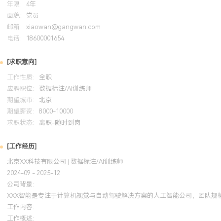
年限：
4年
面貌：
党员
邮箱：
xiaowan@gangwan.com
电话：
18600001654
[求职意向]
工作性质：
全职
应聘职位：
数据标注/AI训练师
期望城市：
北京
期望薪资：
8000-10000
求职状态：
离职-随时到岗
[工作经历]
北京XX科技有限公司 | 数据标注/AI训练师
2024-09 - 2025-12
公司背景：
XXX智能是专注于计算机视觉与自动驾驶解决方案的人工智能公司，团队规
工作内容：
工作概述：