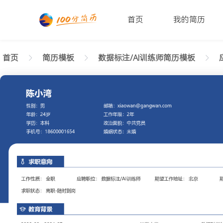
首页
我的简历
首页
简历模板
数据标注/AI训练师简历模板
返回样式图
正在查看应届生数据标注/AI训练师利落简历模板文字
陈小湾
性别: 男
年龄: 26
学历: 本科
婚姻状态: 未婚
工作年限: 4年
政治面貌: 党
邮箱: xiaowan@gangwan.com
电话号码: 18600001654
求职意向