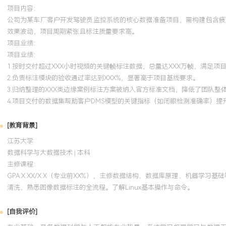
项目内容：
公司为某车厂客户开发驾驶员监控系统的核心数据准备项目，需构建包含疲
效果波动，项目周期紧张且标注质量要求高。
项目业绩：
项目业绩：
1.按时交付超过XXX小时视频的关键帧标注数据，总量达XXX万帧，满足项
2.负责标注模块的验收通过率达到XXX%，显著高于项目基线要求。
3.归纳整理的XXX类边缘案例标注方案被纳入官方标准文档，降低了团队整
4.项目交付的数据集帮助客户DMS模型的关键指标（如闭眼检测准确率）提
[教育背景]
江苏大学
数据科学与大数据技术 | 本科
主修课程：
GPA X.XX/X.X（专业前XX%），主修数据结构、数据库原理、机器学
清洗，熟悉图像数据标注的全流程。了解Linux基本操作与命令。
[自我评价]