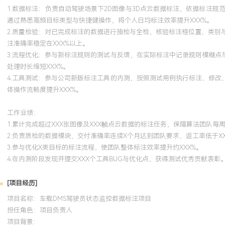
1.数据标注：负责自动驾驶场景下2D图像与3D点云数据标注，依据标注
通过熟悉高频目标类型与快捷键操作，将个人日均标注效率提升XXX%。
2.质量检验：对已完成标注的数据进行抽检与全检，核验标注框位置、类
注准确率稳定在XXX%以上。
3.流程优化：参与新标注规则的测试与反馈，在实际标注中记录规则模糊点
处理时长缩短XXX%。
4.工具测试：参与公司新版标注工具的内测，按照测试用例执行标注、修改
体操作流畅度提升XXX%。
工作业绩：
1.累计完成超过XXX张图像及XXX帧点云数据的标注任务，保障算法团队每
2.负责质检的数据模块，交付准确率连续X个月达到团队要求，返工率低于XX
3.参与优化X类目标的标注流程，使团队整体标注效率提升约XXX%。
4.在内测阶段发现并提交XXX个工具BUG与优化点，获得测试优秀贡献表彰
[项目经历]
项目名称：车载DMS驾驶员状态监控数据标注项目
担任角色：
项目负责人
项目背景：