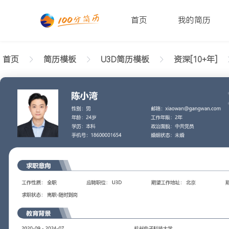
首页
我的简历
首页
简历模板
U3D简历模板
资深[10+年]
返回样式图
正在查看资深U3D经典简历模板文字版
陈小湾
性别: 男
年龄: 26
学历: 本科
婚姻状态: 未婚
工作年限: 4年
政治面貌: 党
邮箱: xiaowan@gangwan.com
电话号码: 18600001654
求职意向