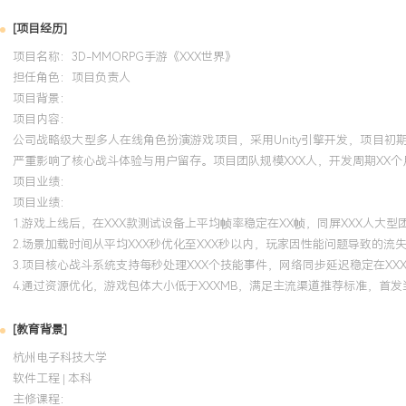
[项目经历]
项目名称：3D-MMORPG手游《XXX世界》
担任角色：
项目负责人
项目背景：
项目内容：
公司战略级大型多人在线角色扮演游戏项目，采用Unity引擎开发，项目初
严重影响了核心战斗体验与用户留存。项目团队规模XXX人，开发周期XX个
项目业绩：
项目业绩：
1.游戏上线后，在XXX款测试设备上平均帧率稳定在XX帧，同屏XXX人大型
2.场景加载时间从平均XXX秒优化至XXX秒以内，玩家因性能问题导致的流失
3.项目核心战斗系统支持每秒处理XXX个技能事件，网络同步延迟稳定在XX
4.通过资源优化，游戏包体大小低于XXXMB，满足主流渠道推荐标准，首发
[教育背景]
杭州电子科技大学
软件工程 | 本科
主修课程：