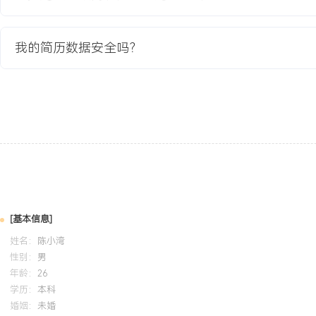
XXX%。
3.项目核心战斗系统支持每秒处理XXX个技能事件，网络同步延迟稳
我的简历数据安全吗？
4.通过资源优化，游戏包体大小低于XXXMB，满足主流渠道推荐标
XXX万。
教育背景
2020-09
-
2024-07
杭州电子科技大学
GPA X.XX/X.X（专业前XX%），主修计算机图形学、数据结构与
程，参与跨平台3D游戏引擎课程设计（使用C++/OpenGL），负责
析，实现基础光照模型与纹理映射。熟练掌握Unity3D引擎、C#编程语言及V
开发工具。
[基本信息]
姓名：
陈小湾
性别：
男
自我评价
年龄：
26
技术深度：拥有超过XXX年Unity引擎开发与优化经验，深入理解渲
学历：
本科
婚姻：
未婚
存管理机制，曾主导大型MMO手游性能调优，实现低端机帧率提升X