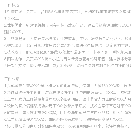
工作概述：
1.引擎开发：负责Unity引擎核心模块深度定制，分析游戏画面撕裂及物
升XXX%。
2.性能优化：针对低端机型内存超标与发热问题，建立分级资源加载与LOD系统，设计
延长XXX%。
3.工具链建设：为提升美术与策划生产效率，主导开发资源自动化导入、检
4.框架设计：设计并实现客户端分层架构与模块化通信框架，制定资源管理、
5.技术攻坚：解决AssetBundle资源依赖引发的黑屏与卡顿问题，重构
6.团队协作：负责XXX人技术小组的日常任务分配与代码审查，建立技术分享
7.跨部门支持：协同美术部门制定3D模型、动画与特效的制作标准与性能
工作业绩：
1.完成游戏引擎XXX个核心模块的优化与重构，保障主力游戏在XXX款主流设
2.通过系统性性能优化，游戏在渠道性能评测中的崩溃率低于XXX%，次留数
3.主导开发的工具链覆盖公司XXX个在研项目，累计节省人力工时约XXX人
4.设计的客户端框架成功应用于XXX款新产品研发，技术方案评审通过率XXX
5.解决线上重大技术故障XXX起，包括资源加载异常与内存泄漏，相关问题发
6.培养初级工程师XXX名，团队整体代码质量与问题解决效率提升XXX%。
7.协同推动公司自研引擎组件库建设，收录通用组件XXX个，获评年度技术