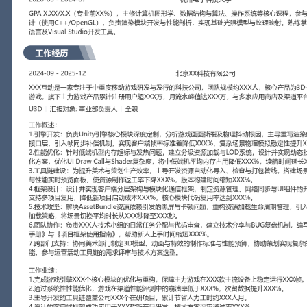
工作性质: 全职
应聘职位: U3D
期望工作地址: 北京
期望薪资: 8000-10
求职状态: 离职-随时到岗
工作经历
2024-09
-
2025-12
北京XX科技有限公司
XXX互动是一家专注于中重度移动游戏研发与发行的科技公司，团队
产品为3D-MMORPG及休闲竞技类游戏，旗下主力游戏产品累计注册
水峰值达XXX万，与多家应用商店及渠道平台建立深度合作。
U3D
汇报对象：部门总监
工作概述：
1.引擎开发：负责Unity引擎核心模块深度定制，分析游戏画面撕裂
重写渲染线程调度逻辑与物理引擎接口层，引入帧同步补偿机制，实
降低XXX%，复杂场景物理模拟稳定性提升XXX%。
2.性能优化：针对低端机型内存超标与发热问题，建立分级资源加载