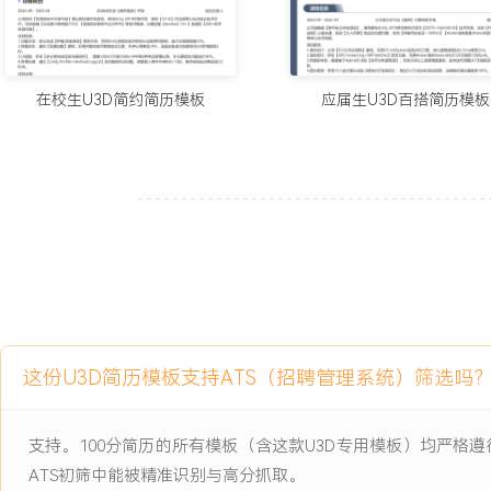
1.完成游戏引擎XXX个核心模块的优化与重构，保障主力游戏在XX
行XXX帧。
2.通过系统性性能优化，游戏在渠道性能评测中的崩溃率低于XXX%
XXX%。
在校生U3D简约简历模板
应届生U3D百搭简历模板
3.主导开发的工具链覆盖公司XXX个在研项目，累计节省人力工时约X
4.设计的客户端框架成功应用于XXX款新产品研发，技术方案评审通过
5.解决线上重大技术故障XXX起，包括资源加载异常与内存泄漏，相
XXX%。
6.培养初级工程师XXX名，团队整体代码质量与问题解决效率提升XX
7.协同推动公司自研引擎组件库建设，收录通用组件XXX个，获评年
主动离职，希望有更多的工作挑战和涨薪机会。
项目经历
这份U3D简历模板支持ATS（招聘管理系统）筛选吗
2024-09
-
2025-12
3D-MMORPG手游《XXX世
界》
支持。100分简历的所有模板（含这款U3D专用模板）均严
ATS初筛中能被精准识别与高分抓取。
公司战略级大型多人在线角色扮演游戏项目，采用Unity引擎开发，