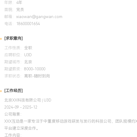
年限：
4年
XXX%以下。工程能力：擅长构建高可复用客户端框架与自动化开发
面貌：
党员
架构与资源管理方案应用于公司XXX个重点项目，累计节省开发成本
邮箱：
xiaowan@gangwan.com
题：具备复杂技术难题攻坚能力，多次解决线上重大渲染异常与内存
电话：
18600001654
术攻关使项目关键指标达标率提升XXX%。团队与协作：负责技术团
养，建立代码规范与复盘机制，提升团队整体产出效率XXX%，具备
[求职意向]
力，能有效协同美术、策划完成技术方案落地。行业视野：持续关注Un
工作性质：
全职
图形技术发展趋势，将前沿渲染技术应用于项目实践以提升产品竞争
应聘职位：
U3D
新奖项XXX次。
期望城市：
北京
期望薪资：
8000-10000
培训经历
求职状态：
离职-随时到岗
2024-09
-
2025-12
岗湾培训中心
[工作经历]
北京XX科技有限公司 | U3D
系统掌握了Unity引擎高级渲染、性能剖析与架构设计知识。将认证中
2024-09 - 2025-12
理方法论应用于《XXX世界》项目，通过定制渲染管线与重构资源加
公司背景：
机过热降频问题，使目标机型续航时间平均延长XXX分钟，相关优化
XXX互动是一家专注于中重度移动游戏研发与发行的科技公司，团队规模约X
部技术标准。
平台建立深度合作。
工作内容：