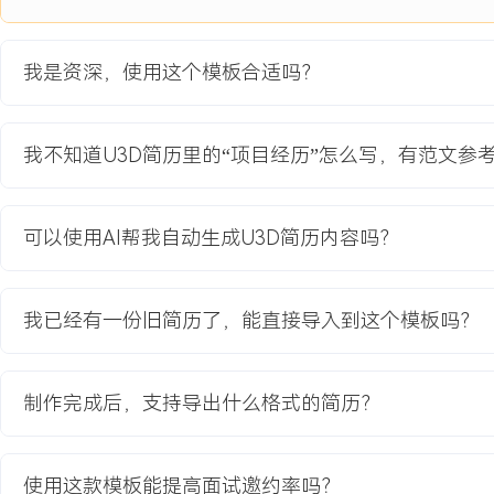
载卡顿、同屏玩家数量超过XXX人时帧率骤降至XX帧以下、技能特效
及网络同步延迟高达XXX毫秒等问题，严重影响了核心战斗体验与用
我是资深，使用这个模板合适吗？
模XXX人，开发周期XX个月。
项目职责：
1.渲染管线优化：主导URP渲染管线定制，针对移动端优化光照模型
我不知道U3D简历里的“项目经历”怎么写，有范文参
多分辨率渲染适配，将高端机画质表现提升XXX%的同时，确保低端
2.场景管理重构：设计并实现动态场景分块加载与卸载系统，结合 occlusion
prefab 池化管理，解决超大地图遍历性能瓶颈，将场景切换耗时减少
可以使用AI帮我自动生成U3D简历内容吗？
3.战斗系统开发：负责技能系统框架与实时战斗逻辑同步模块，设计
辑器，实现XXX种技能效果与buff的灵活配置，优化网络包量与同步
4.资源与内存管理：构建统一的AssetBundle打包、加载与内存监
我已经有一份旧简历了，能直接导入到这个模板吗？
自动卸载机制，制定美术资源规范，将游戏安装包体积压缩XXX%，
XXX%。
制作完成后，支持导出什么格式的简历？
项目业绩：
1.游戏上线后，在XXX款测试设备上平均帧率稳定在XX帧，同屏XX
于XX帧。
使用这款模板能提高面试邀约率吗？
2.场景加载时间从平均XXX秒优化至XXX秒以内，玩家因性能问题导