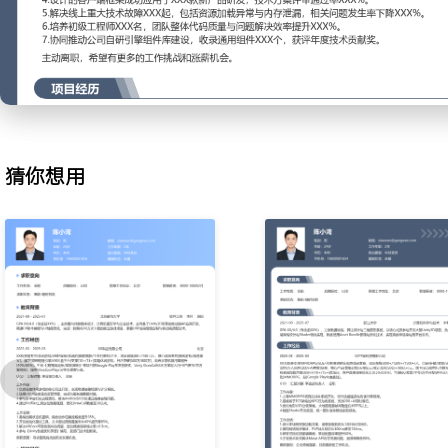
实现动态批合与GPU Instancing自动化方案，优化UI Draw Call与S
端机平均内存占用降低XXX%，续航时间延长XXX%。
3.工具链建设：为提升美术与策划生产效率，主导开发资源自动化导
线，搭建场景编辑器的可视化脚本系统与性能实时预览面板，使资源
XXX%，版本构建时间缩短XXX%。
4.框架设计：设计并实现客户端分层架构与模块化通信框架，制定资
UI组件的开发规范，通过插件化设计支持多项目复用，降低新项目启动
猜你想用
模块代码复用率达到XXX%。
5.技术攻坚：解决AssetBundle资源依赖引发的黑屏与卡顿问题，
理，引入异步加载优先级队列与预加载策略，将场景切换平均时长从X
6.团队协作：负责XXX人技术小组的日常任务分配与代码审查，建立
机制，编写《Unity移动端性能优化手册》与《项目框架使用指南》
短XXX%。
7.跨部门支持：协同美术部门制定3D模型、动画与特效的制作标准
实现复杂的游戏逻辑与关卡编辑器功能，参与运营活动工具链的需求
型。
工作业绩：