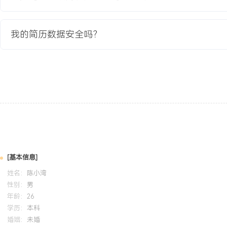
业务价值，通过XXX场产品演示与XXX次技术答疑，有效衔接了销
户需求洞察：善于通过结构化沟通梳理客户模糊需求，独立完成的XX
超过XXX%，为方案落地奠定基础。流程优化意识：在支持销售团队
我的简历数据安全吗？
中，主动发现问题并推动优化项目，使核心操作效率提升XXX%，体
工作主动性。个人特质：学习与适应能力强，能够快速掌握新产品知
良好的团队协作精神与服务意识，能承受销售支持岗位快节奏、多并
培训经历
2024-09
-
2025-12
岗湾培训中心
系统学习了现代企业办公与协作套件的部署、配置及技术支持要点。
常工作中，在处理客户关于系统集成与数据迁移的咨询时，能提供更
[基本信息]
选方案，协助销售解决了XXX个涉及复杂技术环境的商机疑问，提升
姓名：
陈小湾
的信任。
性别：
男
年龄：
26
学历：
本科
婚姻：
未婚