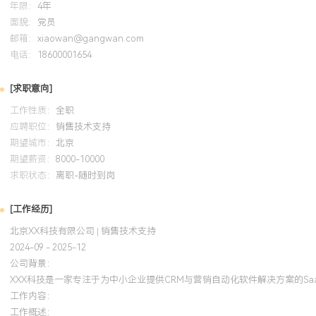
年限：
4年
面貌：
党员
邮箱：
xiaowan@gangwan.com
电话：
18600001654
[求职意向]
工作性质：
全职
应聘职位：
销售技术支持
期望城市：
北京
期望薪资：
8000-10000
求职状态：
离职-随时到岗
[工作经历]
北京XX科技有限公司 | 销售技术支持
2024-09 - 2025-12
公司背景：
XXX科技是一家专注于为中小企业提供CRM与营销自动化软件解决方案的S
工作内容：
工作概述：