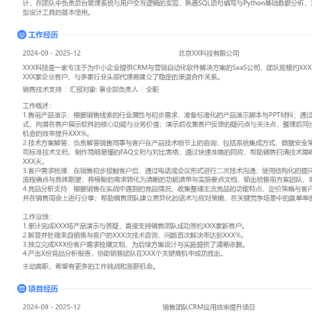
工作性质: 全职
应聘职位: 销售技术支持
期望工作地址: 北京
期望薪资: 8
求职状态: 离职-随时到岗
工作经历
2024-09
-
2025-12
北京XX科技有限公司
XXX科技是一家专注于为中小企业提供CRM与营销自动化软件解决方案
规模约XXX人，核心产品服务于超过XXX家企业客户，与多家行业
的渠道合作关系。
销售技术支持
汇报对象：部门总监
工作概述：
1.售前产品演示：根据销售线索的行业属性与初步需求，准备标准化的
材料；通过远程会议或现场拜访的形式，向潜在客户展示软件的核心
示后收集客户反馈的疑问点与关注点，整理后同步给销售，将演示转
提升XXX%。