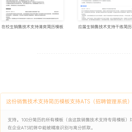
项目经历
2024-09
-
2025-12
销售团队CRM应用效率提升项
目
在校生销售技术支持清爽简历模板
应届生销售技术支持干练简历
针对公司销售团队反馈的新版CRM系统使用复杂、数据录入繁琐导致
题，由销售部与技术支撑部联合发起优化项目，目标是简化核心操作
使用率与客户信息完整度，项目服务内部XXX名销售同事，周期为X
项目职责：
1.需求调研：负责对销售团队进行访谈与问卷调研，收集关于系统使用
与优化建议，并归类为流程、界面、功能三大类。
2.原型测试：协调产品经理，将优化方案转化为可交互的产品原型，
进行测试，记录操作卡点与反馈意见。
3.培训材料制作：基于最终确定的功能更新点，制作新版操作指南、
这份销售技术支持简历模板支持ATS（招聘管理系统
问题汇总，共计X份文档与X个视频。
4.上线推广支持：负责新功能上线的内部宣导，通过线上会议向全体
并担任首周问题解答的接口人。
支持。100分简历的所有模板（含这款销售技术支持专用模板
在企业ATS初筛中能被精准识别与高分抓取。
项目业绩：