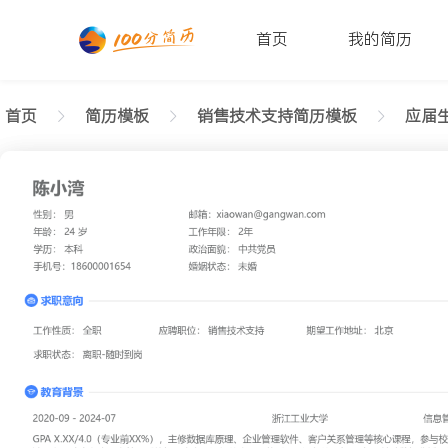
首页
我的简历
首页
简历模板
销售技术支持简历模板
应届生
返回样式图
正在查看应届生销售技术支持干练简历模板文字版
陈小湾
性别: 男
年龄: 26
学历: 本科
婚姻状态: 未婚
工作年限: 4年
政治面貌: 党
邮箱: xiaowan@gangwan.com
电话号码: 18600001654
求职意向