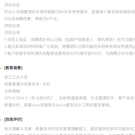
项目内容：
针对公司销售团队反馈的新版CRM系统使用复杂、数据录入繁琐导致跟进
XXX名销售同事，周期为X个月。
项目业绩：
项目业绩：
1.项目上线后，销售团队核心功能（如客户信息录入、商机更新）的平均操作
2.通过新培训材料的推广与答疑，销售团队对新功能的采纳使用率在两周内达
3.客户信息字段的填充完整度由原来的XXX%提升至XXX%，为销售分析与
[教育背景]
浙江工业大学
信息管理与信息系统 | 本科
主修课程：
GPA X.XX/4.0（专业前XX%），主修数据库原理、企业管理软件、
数据分析，掌握Visio流程图与Axure原型设计工具的基本使用。
[自我评价]
技术理解与沟通：具备良好的技术原理理解能力，能将复杂的软件功能转化为