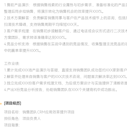
1.售前产品演示：根据销售线索的行业属性与初步需求，准备标准化的产品
整理后同步给销售，将演示转化为销售机会的效率提升XXX%。
2.技术方案解答：负责解答销售同事与客户在产品技术细节上的咨询，包括
扫清技术障碍，支持销售周期平均缩短XXX天。
3.客户需求梳理：在销售初步接触客户后，通过电话或会议形式进行二次
方案团队，需求转译准确率达到XXX%。
4.竞品分析支持：根据销售在实战中遇到的竞品情况，收集整理主流竞品
中的赢单率提升XXX%。
工作业绩：
1.累计完成XXX场产品演示与答疑，直接支持销售团队成功签约XXX家新客
2.解答并处理来自销售与客户的XXX次技术咨询，问题首次解决率达到XXX%
3.独立完成XXX份客户需求梳理文档，为后续方案设计与实施提供了清晰依
4.产出X份竞品分析报告，协助销售团队在XXX个关键商机中成功胜出。
[项目经历]
项目名称：销售团队CRM应用效率提升项目
担任角色：
项目负责人
项目背景：