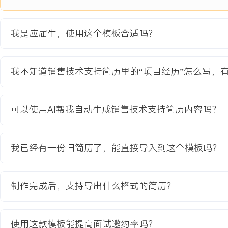
1.项目上线后，销售团队核心功能（如客户信息录入、商机更新）的
XXX步，单次操作时间节省XXX%。
我是应届生，使用这个模板合适吗？
2.通过新培训材料的推广与答疑，销售团队对新功能的采纳使用率在两
3.客户信息字段的填充完整度由原来的XXX%提升至XXX%，为销售
更高质量的数据基础。
我不知道销售技术支持简历里的“项目经历”怎么写，
教育背景
可以使用AI帮我自动生成销售技术支持简历内容吗？
2020-09
-
2024-07
浙江工业大学
信
GPA X.XX/4.0（专业前XX%），主修数据库原理、企业管理软件
程，参与校园二手交易平台开发课程设计，在团队中负责后台管理系
我已经有一份旧简历了，能直接导入到这个模板吗？
实现，熟悉SQL语句编写与Python基础数据分析，掌握Visio流程图与
的基本使用。
制作完成后，支持导出什么格式的简历？
自我评价
技术理解与沟通：具备良好的技术原理理解能力，能将复杂的软件功
使用这款模板能提高面试邀约率吗？