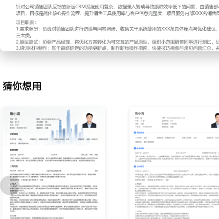
2.技术方案解答：负责解答销售同事与客户在产品技术细节上的咨询
式、数据安全策略和API调用能力；依据公司标准技术文档，制作简明
比表格；通过快速准确的回应，帮助销售扫清技术障碍，支持销售周期
3.客户需求梳理：在销售初步接触客户后，通过电话或会议形式进行
结构化的提问清单，引导客户明确其业务流程痛点与具体期望；将模
的功能清单与实施要点文档，输出给售前方案团队，需求转译准确率达
4.竞品分析支持：根据销售在实战中遇到的竞品情况，收集整理主流
猜你想用
价策略与客户评价；制作内部培训资料，并在销售周会上进行分享；
异化的话术与应对策略，在关键竞争场景中的赢单率提升XXX%。
工作业绩：
1.累计完成XXX场产品演示与答疑，直接支持销售团队成功签约XXX
2.解答并处理来自销售与客户的XXX次技术咨询，问题首次解决率达到
3.独立完成XXX份客户需求梳理文档，为后续方案设计与实施提供了
4.产出X份竞品分析报告，协助销售团队在XXX个关键商机中成功胜
主动离职，希望有更多的工作挑战和涨薪机会。